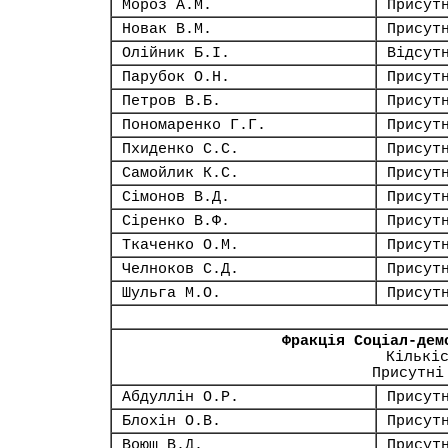
Мороз А.М.
Присут
Новак В.М.
Присут
Олійник Б.І.
Відсут
Парубок О.Н.
Присут
Петров В.Б.
Присут
Пономаренко Г.Г.
Присут
Пхиденко С.С.
Присут
Самойлик К.С.
Присут
Сімонов В.Д.
Присут
Сіренко В.Ф.
Присут
Ткаченко О.М.
Присут
Челноков С.Д.
Присут
Шульга М.О.
Присут
Фракція Соціал-дем
Кількі
Присутні
Абдуллін О.Р.
Присут
Блохін О.В.
Присут
Воюш В.Д.
Присут