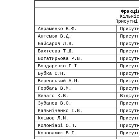
Фракці
Кількі
Присутні
Авраменко В.Ф.
Присут
Антемюк В.Д.
Присут
Байсаров Л.В.
Присут
Бахтеєва Т.Д.
Присут
Богатирьова Р.В.
Присут
Бондаренко Г.І.
Присут
Бубка С.Н.
Присут
Веревський А.М.
Присут
Горбаль В.М.
Присут
Жеваго К.В.
Відсут
Зубанов В.О.
Присут
Кальніченко І.В.
Присут
Клімов Л.М.
Присут
Колоніарі О.П.
Присут
Коновалюк В.І.
Присут