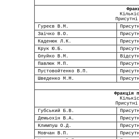
Фрак
Кількі
Присутні
Гуреєв В.М.
Присут
Заічко В.О.
Присут
Каденюк Л.К.
Присут
Крук Ю.Б.
Присут
Олуйко В.М.
Відсут
Павлюк М.П.
Присут
Пустовойтенко В.П.
Присут
Шведенко М.М.
Присут
Фракція 
Кількі
Присутні
Губський Б.В.
Присут
Демьохін В.А.
Присут
Климпуш О.Д.
Присут
Мовчан В.П.
Присут