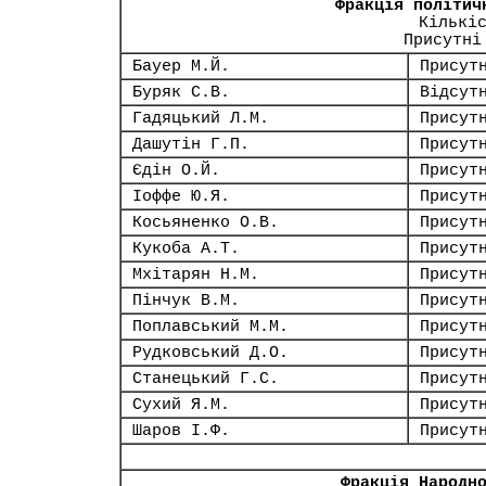
Фракція політич
Кількі
Присутні
Бауер М.Й.
Присут
Буряк С.В.
Відсут
Гадяцький Л.М.
Присут
Дашутін Г.П.
Присут
Єдін О.Й.
Присут
Іоффе Ю.Я.
Присут
Косьяненко О.В.
Присут
Кукоба А.Т.
Присут
Мхітарян Н.М.
Присут
Пінчук В.М.
Присут
Поплавський М.М.
Присут
Рудковський Д.О.
Присут
Станецький Г.С.
Присут
Сухий Я.М.
Присут
Шаров І.Ф.
Присут
Фракція Народн