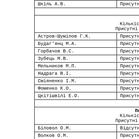
Шкіль А.В.
Присут
Кількі
Присутні
Астров–Шумілов Г.К.
Присут
Будаг'янц М.А.
Присут
Горбачов В.С.
Присут
Зубець М.В.
Присут
Мельников М.П.
Присут
Надрага В.І.
Присут
Сміяненко І.М.
Присут
Фоменко К.О.
Присут
Цкітішвілі Е.О.
Присут
П
Кількі
Присутні
Біловол О.М.
Відсут
Волков О.М.
Присут