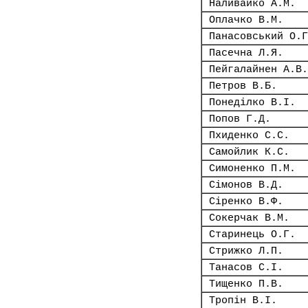
Наливайко А.М.
Оплачко В.М.
Панасовський О.Г
Пасечна Л.Я.
Пейгалайнен А.В.
Петров В.Б.
Понеділко В.І.
Попов Г.Д.
Пхиденко С.С.
Самойлик К.С.
Симоненко П.М.
Сімонов В.Д.
Сіренко В.Ф.
Сокерчак В.М.
Старинець О.Г.
Стрижко Л.П.
Танасов С.І.
Тищенко П.В.
Тропін В.І.