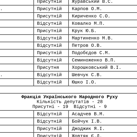
Присутній
Журавський В.С.
.
Присутній
Карпов О.М.
Присутній
Кириченко С.О.
Відсутній
Ковалко М.П.
Присутній
Крук Ю.Б.
Відсутній
Мартиненко М.В.
Відсутній
Петров О.В.
Присутній
Подобєдов С.М.
Відсутній
Семиноженко В.П.
Присутня
Хорошковський В.І.
.
Відсутній
Шевчук С.В.
Відсутній
Юшко І.О.
Фракція Українського Народного Руху
Кількість депутатів - 28
Присутні - 19 Відсутні - 9
Відсутній
Асадчев В.М.
Відсутній
Бойчук І.В.
Присутній
Джоджик Я.І.
Присутній
Жовтяк Є.Д.