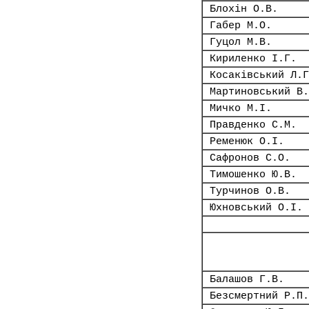
Блохін О.В.
Габер М.О.
Гуцол М.В.
Кириленко І.Г.
Косаківський Л.Г
Мартиновський В.
Мичко М.І.
Правденко С.М.
Ременюк О.І.
Сафронов С.О.
Тимошенко Ю.В.
Турчинов О.В.
Юхновський О.І.
Балашов Г.В.
Безсмертний Р.П.