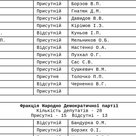
Присутній
Борзов В.П.
Присутній
Гнатюк Д.М.
Присутній
Давидов В.В.
Присутній
Кірімов І.З.
.
Відсутній
Куньов І.П.
П.
Присутній
Мельников О.Б.
Відсутній
Настенко О.А.
Присутній
Пухкал О.Г.
Присутній
Сас С.В.
Присутній
Сушкевич В.М.
Присутня
Толочко П.П.
Відсутній
Черненко В.Г.
Присутній
Фракція Народно Демократичної партії
Кількість депутатів - 28
Присутні - 15 Відсутні - 13
Відсутній
Бандурка О.М.
Присутній
Борзих О.І.