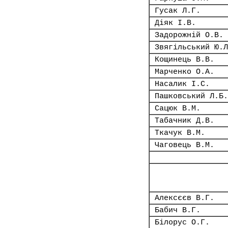
Гусак Л.Г.
Діяк І.В.
Задорожній О.В.
Звягільський Ю.Л
Кощинець В.В.
Марченко О.А.
Насалик І.С.
Пашковський Л.Б.
Сацюк В.М.
Табачник Д.В.
Ткачук В.М.
Чаговець В.М.
Алексєєв В.Г.
Бабич В.Г.
Білорус О.Г.