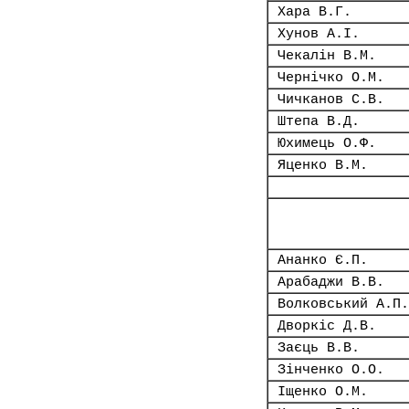
Хара В.Г.
Хунов А.І.
Чекалін В.М.
Чернічко О.М.
Чичканов С.В.
Штепа В.Д.
Юхимець О.Ф.
Яценко В.М.
Ананко Є.П.
Арабаджи В.В.
Волковський А.П.
Дворкіс Д.В.
Заєць В.В.
Зінченко О.О.
Іщенко О.М.