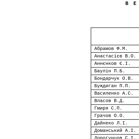
В
Абрамов Ф.М.
Анастасієв В.О.
Аннєнков Є.І.
Баулін П.Б.
Бондарчук О.В.
Буждиган П.П.
Василенко А.С.
Власов В.Д.
Гмиря С.П.
Грачов О.О.
Дайнеко Л.І.
Доманський А.І.
Дорогунцов С.І.