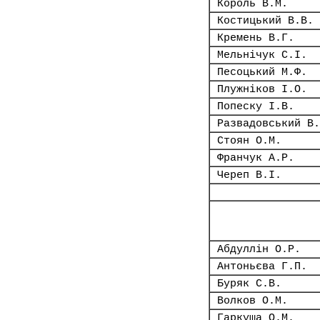
Король В.М.
Костицький В.В.
Кремень В.Г.
Мельнічук С.І.
Песоцький М.Ф.
Плужніков І.О.
Попеску І.В.
Развадовський В.
Стоян О.М.
Франчук А.Р.
Череп В.І.
Абдуллін О.Р.
Антоньєва Г.П.
Буряк С.В.
Волков О.М.
Гаркуша О.М.