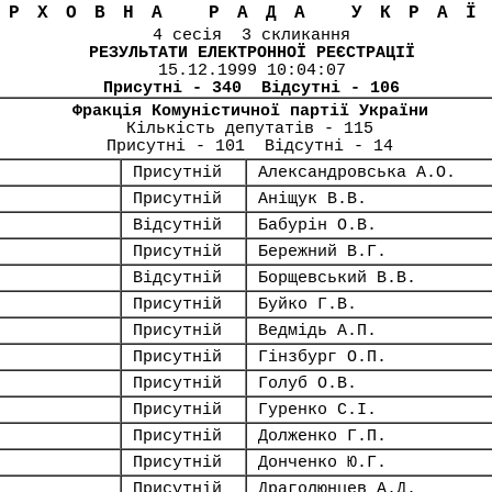
ЕРХОВНА РАДА УКРА
4 сесія 3 скликання
РЕЗУЛЬТАТИ ЕЛЕКТРОННОЇ РЕЄСТРАЦІЇ
15.12.1999 10:04:07
Присутні - 340 Відсутні - 106
Фракція Комуністичної партії України
Кількість депутатів - 115
Присутні - 101 Відсутні - 14
Присутній
Александровська А.О.
Присутній
Аніщук В.В.
Відсутній
Бабурін О.В.
Присутній
Бережний В.Г.
Відсутній
Борщевський В.В.
Присутній
Буйко Г.В.
Присутній
Ведмідь А.П.
Присутній
Гінзбург О.П.
Присутній
Голуб О.В.
Присутній
Гуренко С.І.
Присутній
Долженко Г.П.
Присутній
Донченко Ю.Г.
Присутній
Драголюнцев А.Д.