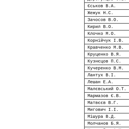
Єськов В.А.
Жежук Н.С.
Зачосов В.О.
Кирил В.О.
Клочко М.О.
Корнійчук І.В.
Кравченко М.В.
Круценко В.Я.
Кузнєцов П.С.
Кучеренко В.М.
Лантух В.І.
Лешан Е.А.
Малєвський О.Т.
Мармазов Є.В.
Матвєєв В.Г.
Мигович І.І.
Мішура В.Д.
Молчанов Б.Я.