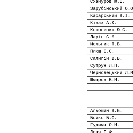
Єхануров Ю.І.
Зарубінський О.О
Кафарський В.І.
Кінах А.К.
Кононенко Ю.С.
Ларін С.М.
Мельник П.В.
Плющ І.С.
Салигін В.В.
Супрун Л.П.
Черновецький Л.М
Шмаров В.М.
Альошин В.Б.
Бойко Б.Ф.
Гудима О.М.
Драч І.Ф.