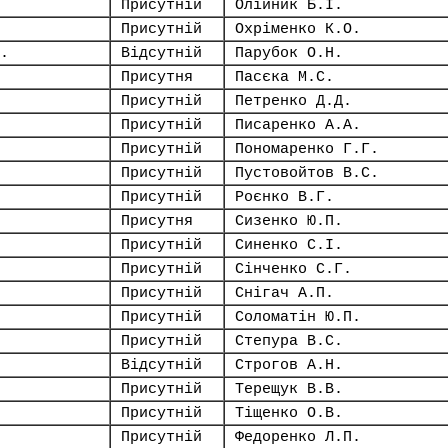
Присутній
Олійник Б.І.
Присутній
Охріменко К.О.
.
Відсутній
Парубок О.Н.
Присутня
Пасєка М.С.
Присутній
Петренко Д.Д.
Присутній
Писаренко А.А.
Присутній
Пономаренко Г.Г.
Присутній
Пустовойтов В.С.
Присутній
Роєнко В.Г.
Присутня
Сизенко Ю.П.
Присутній
Синенко С.І.
Присутній
Сінченко С.Г.
Присутній
Снігач А.П.
Присутній
Соломатін Ю.П.
Присутній
Степура В.С.
Відсутній
Строгов А.Н.
Присутній
Терещук В.В.
Присутній
Тіщенко О.В.
Присутній
Федоренко Л.П.