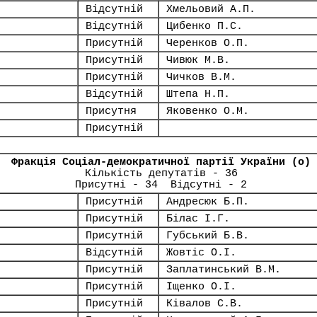
Відсутній
Хмельовий А.П.
Відсутній
Цибенко П.С.
Присутній
Черенков О.П.
Присутній
Чивюк М.В.
Присутній
Чичков В.М.
Відсутній
Штепа Н.П.
Присутня
Яковенко О.М.
Присутній
Фракція Соціал-демократичної партії України (о)
Кількість депутатів - 36
Присутні - 34 Відсутні - 2
Присутній
Андресюк Б.П.
Присутній
Білас І.Г.
Присутній
Губський Б.В.
Відсутній
Жовтіс О.І.
Присутній
Заплатинський В.М.
Присутній
Іщенко О.І.
Присутній
Ківалов С.В.