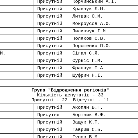
Присутній
Корчинський А.І.
Присутній
Кравчук Л.М.
Присутній
Литвак О.М.
Присутній
Мокроусов А.О.
Присутній
Пилипчук І.М.
Присутній
Поляков С.В.
Присутній
Порошенко П.О.
Й.
Присутній
Сігал Є.Я.
Присутній
Суркіс Г.М.
Присутній
Франчук І.А.
Присутній
Шуфрич Н.І.
Група "Відродження регіонів"
Кількість депутатів - 33
Присутні - 22 Відсутні - 11
Присутній
Акопян В.Г.
Присутня
Бортник В.Ф.
Присутній
Ващук К.Т.
Присутній
Гавриш С.Б.
Присутній
Гуров В.М.