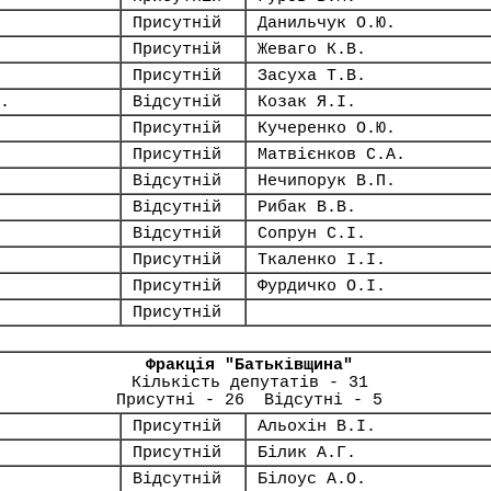
Присутній
Данильчук О.Ю.
Присутній
Жеваго К.В.
Присутній
Засуха Т.В.
.
Відсутній
Козак Я.І.
Присутній
Кучеренко О.Ю.
Присутній
Матвієнков С.А.
Відсутній
Нечипорук В.П.
Відсутній
Рибак В.В.
Відсутній
Сопрун С.І.
Присутній
Ткаленко І.І.
Присутній
Фурдичко О.І.
Присутній
Фракція "Батьківщина"
Кількість депутатів - 31
Присутні - 26 Відсутні - 5
Присутній
Альохін В.І.
Присутній
Білик А.Г.
Відсутній
Білоус А.О.