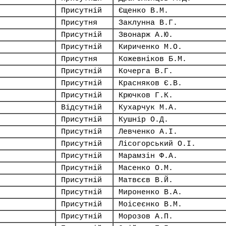
Присутній
Єщенко В.М.
Присутня
Заклунна В.Г.
Присутній
Звонарж А.Ю.
Присутній
Кириченко М.О.
Присутня
Кожевніков Б.М.
Присутній
Кочерга В.Г.
Присутній
Красняков Є.В.
Присутній
Крючков Г.К.
Відсутній
Кухарчук М.А.
Присутній
Кушнір О.Д.
Присутній
Левченко А.І.
Присутній
Лісогорський О.І.
Присутній
Марамзін Ф.А.
Присутній
Масенко О.М.
Присутній
Матвєєв В.Й.
Присутній
Мироненко В.А.
Присутній
Моісеєнко В.М.
Присутній
Морозов А.П.