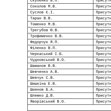
Скубенко В.П.
Присут
Соколов М.В.
Присут
Суслов Є.І.
Присут
Таран В.В.
Присут
Томенко М.В.
Присут
Трегубов Ю.В.
Присут
Трофименко В.В.
Присут
Федорчук Я.П.
Присут
Філенко В.П.
Присут
Черкаський І.Б.
Присут
Чудновський В.О.
Присут
Шаманов В.В.
Присут
Шевченко А.В.
Присут
Шевчук С.В.
Присут
Шишкіна Е.В.
Присут
Шиянов Б.А.
Присут
Шлемко Д.В.
Присут
Яворівський В.О.
Присут