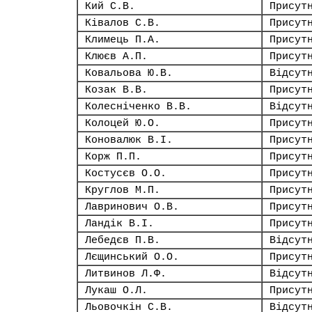
Кий С.В.
Присут
Ківалов С.В.
Присут
Климець П.А.
Присут
Клюєв А.П.
Присут
Ковальова Ю.В.
Відсут
Козак В.В.
Присут
Колесніченко В.В.
Відсут
Колоцей Ю.О.
Присут
Коновалюк В.І.
Присут
Корж П.П.
Присут
Костусєв О.О.
Присут
Круглов М.П.
Присут
Лавринович О.В.
Присут
Ландік В.І.
Присут
Лебедєв П.В.
Відсут
Лєщинський О.О.
Присут
Литвинов Л.Ф.
Відсут
Лукаш О.Л.
Присут
Льовочкін С.В.
Відсут