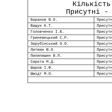
Кількість
Присутні -
Баранов В.О.
Присут
Ващук К.Т.
Присут
Головченко І.Б.
Присут
Гриневецький С.Р.
Присут
Зарубінський О.О.
Присут
Литвин Ю.О.
Присут
Пилипишин В.П.
Присут
Сирота М.Д.
Присут
Шаров І.Ф.
Присут
Шмідт М.О.
Присут