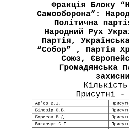
Фракція Блоку “
Самооборона”: Наро
Політична парті
Народний Рух Укра
Партія, Українськ
“Собор” , Партія Х
Союз, Європей
Громадянська п
захисн
Кількість
Присутні -
Ар’єв В.І.
Присут
Білозір О.В.
Присут
Борисов В.Д.
Присут
Вакарчук С.І.
Присут