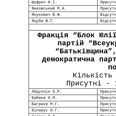
Шуфрич Н.І.
Присут
Янковський М.А.
Присут
Янукович В.Ф.
Відсут
Яцуба В.Г.
Відсут
Фракція “Блок Юлі
партій “Всеук
“Батьківщина”
демократична пар
п
Кількість
Присутні -
Абдуллін О.Р.
Присут
Бабаєв О.М.
Присут
Баграєв М.Г.
Присут
Білорус О.Г.
Присут