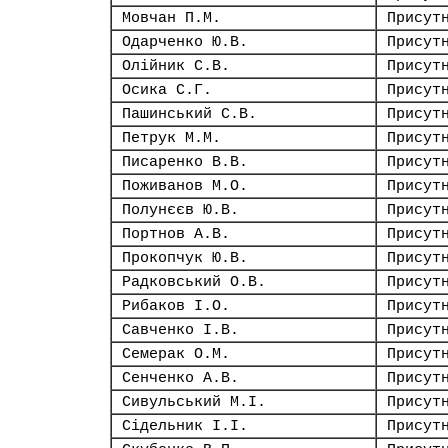
Мовчан П.М.
Присут
Одарченко Ю.В.
Присут
Олійник С.В.
Присут
Осика С.Г.
Присут
Пашинський С.В.
Присут
Петрук М.М.
Присут
Писаренко В.В.
Присут
Поживанов М.О.
Присут
Полунєєв Ю.В.
Присут
Портнов А.В.
Присут
Прокопчук Ю.В.
Присут
Радковський О.В.
Присут
Рибаков І.О.
Присут
Савченко І.В.
Присут
Семерак О.М.
Присут
Сенченко А.В.
Присут
Сивульський М.І.
Присут
Сідельник І.І.
Присут