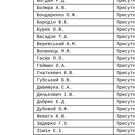
Богдан Р.Д.
Присут
Болюра А.В.
Присут
Бондаренко О.Ф.
Присут
Бородін В.В.
Присут
Буряк О.В.
Присут
Васадзе Т.Ш.
Присут
Веревський А.М.
Присут
Волинець М.Я.
Присут
Гасюк П.П.
Присут
Гейман О.А.
Присут
Гнаткевич Ю.В.
Присут
Губський Б.В.
Присут
Давимука С.А.
Присут
Денькович І.В.
Присут
Добряк Є.Д.
Присут
Дубовой О.Ф.
Присут
Жеваго К.В.
Присут
Задирко Г.О.
Присут
Зімін Є.І.
Присут