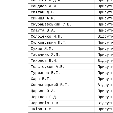
Саламатін Д.А.
Присут
Сандлер Д.М.
Присут
Святаш Д.В.
Присут
Синиця А.М.
Присут
Скубашевський С.В.
Присут
Слаута В.А.
Присут
Солошенко М.П.
Відсут
Сулковський П.Г.
Присут
Сухий Я.М.
Присут
Табачник Я.П.
Присут
Тихонов В.М.
Відсут
Толстоухов А.В.
Присут
Турманов В.І.
Присут
Хара В.Г.
Присут
Хмельницький В.І.
Відсут
Царьов О.А.
Присут
Чертков Ю.Д.
Присут
Чорновіл Т.В.
Відсут
Шкіря І.М.
Присут