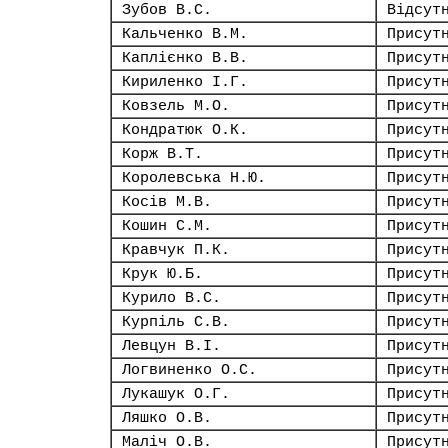
Зубов В.С.
Відсут
Кальченко В.М.
Присут
Каплієнко В.В.
Присут
Кириленко І.Г.
Присут
Ковзель М.О.
Присут
Кондратюк О.К.
Присут
Корж В.Т.
Присут
Королевська Н.Ю.
Присут
Косів М.В.
Присут
Кошин С.М.
Присут
Кравчук П.К.
Присут
Крук Ю.Б.
Присут
Курило В.С.
Присут
Курпіль С.В.
Присут
Левцун В.І.
Присут
Логвиненко О.С.
Присут
Лукашук О.Г.
Присут
Ляшко О.В.
Присут
Маліч О.В.
Присут