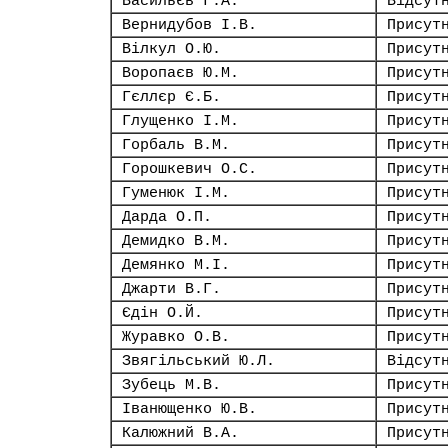
Васильєв Г.А.
Відсут
Вернидубов І.В.
Присут
Вілкул О.Ю.
Присут
Воропаєв Ю.М.
Присут
Гєллєр Є.Б.
Присут
Глущенко І.М.
Присут
Горбаль В.М.
Присут
Горошкевич О.С.
Присут
Гуменюк І.М.
Присут
Дарда О.П.
Присут
Демидко В.М.
Присут
Демянко М.І.
Присут
Джарти В.Г.
Присут
Єдін О.Й.
Присут
Журавко О.В.
Присут
Звягільський Ю.Л.
Відсут
Зубець М.В.
Присут
Іванющенко Ю.В.
Присут
Калюжний В.А.
Присут