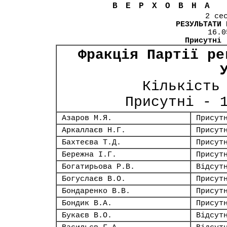
ВЕРХОВНА
2 се
РЕЗУЛЬТАТИ 
16.0
Присутні
Фракція Партії ре
Кількість
Присутні - 
Азаров М.Я.
Присут
Аркаллаєв Н.Г.
Присут
Бахтеєва Т.Д.
Присут
Бережна І.Г.
Присут
Богатирьова Р.В.
Відсут
Богуслаєв В.О.
Присут
Бондаренко В.В.
Присут
Бондик В.А.
Присут
Букаєв В.О.
Відсут