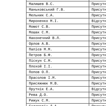
Малишев В.С.
Присут
Маньковський Г.В.
Присут
Мельник С.А.
Присут
Мироненко М.І.
Відсут
Момот С.В.
Присут
Мошак С.М.
Присут
Наконечний В.Л.
Присут
Орлов А.В.
Присут
Папієв М.М.
Присут
Петров Б.Ф.
Присут
Піскун С.М.
Присут
Плохой І.І.
Присут
Попов О.П.
Присут
Прасолов І.М.
Присут
Присяжнюк М.В.
Присут
Прутнік Е.А.
Відсут
Рева Д.О.
Присут
Рижук С.М.
Присут