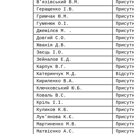
В’язівський В.М.
Присут
Геращенко І.В.
Присут
Гримчак Ю.М.
Присут
Гуменюк О.І.
Присут
Джемілєв М. .
Присут
Довгий С.О.
Присут
Жванія Д.В.
Присут
Заєць І.О.
Присут
Зейналов Е.Д.
Присут
Карпук В.Г.
Присут
Катеринчук М.Д.
Відсут
Кириленко В.А.
Присут
Ключковський Ю.Б.
Присут
Коваль В.С.
Присут
Кріль І.І.
Присут
Куликов К.Б.
Присут
Лук’янова К.Є.
Присут
Мартиненко М.В.
Присут
Матвієнко А.С.
Присут