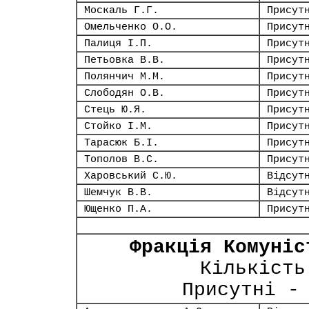
Москаль Г.Г.
Присут
Омельченко О.О.
Присут
Палиця І.П.
Присут
Петьовка В.В.
Присут
Полянчич М.М.
Присут
Слободян О.В.
Присут
Стець Ю.Я.
Присут
Стойко І.М.
Присут
Тарасюк Б.І.
Присут
Тополов В.С.
Присут
Харовський С.Ю.
Відсут
Шемчук В.В.
Відсут
Ющенко П.А.
Присут
Фракція Комуніс
Кількість
Присутні -