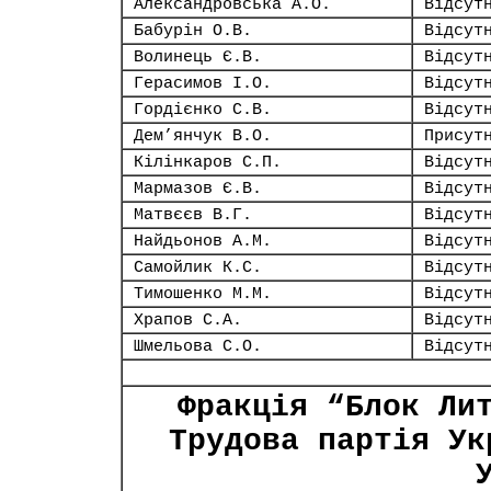
Александровська А.О.
Відсут
Бабурін О.В.
Відсут
Волинець Є.В.
Відсут
Герасимов І.О.
Відсут
Гордієнко С.В.
Відсут
Дем’янчук В.О.
Присут
Кілінкаров С.П.
Відсут
Мармазов Є.В.
Відсут
Матвєєв В.Г.
Відсут
Найдьонов А.М.
Відсут
Самойлик К.С.
Відсут
Тимошенко М.М.
Відсут
Храпов С.А.
Відсут
Шмельова С.О.
Відсут
Фракція “Блок Ли
Трудова партія Ук