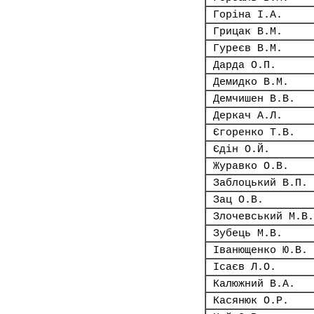
Горіна І.А.
Грицак В.М.
Гуреєв В.М.
Дарда О.П.
Демидко В.М.
Демчишен В.В.
Деркач А.Л.
Єгоренко Т.В.
Єдін О.Й.
Журавко О.В.
Заблоцький В.П.
Зац О.В.
Злочевський М.В.
Зубець М.В.
Іванющенко Ю.В.
Ісаєв Л.О.
Калюжний В.А.
Касянюк О.Р.