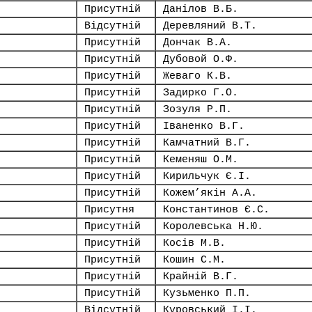
Присутній
Данілов В.Б.
Відсутній
Деревляний В.Т.
Присутній
Дончак В.А.
Присутній
Дубовой О.Ф.
Присутній
Жеваго К.В.
Присутній
Задирко Г.О.
Присутній
Зозуля Р.П.
Присутній
Іваненко В.Г.
Присутній
Камчатний В.Г.
Присутній
Кеменяш О.М.
Присутній
Кирильчук Є.І.
Присутній
Кожем’якін А.А.
Присутня
Константинов Є.С.
Присутній
Королевська Н.Ю.
Присутній
Косів М.В.
Присутній
Кошин С.М.
Присутній
Крайній В.Г.
Присутній
Кузьменко П.П.
Відсутній
Куровський І.І.