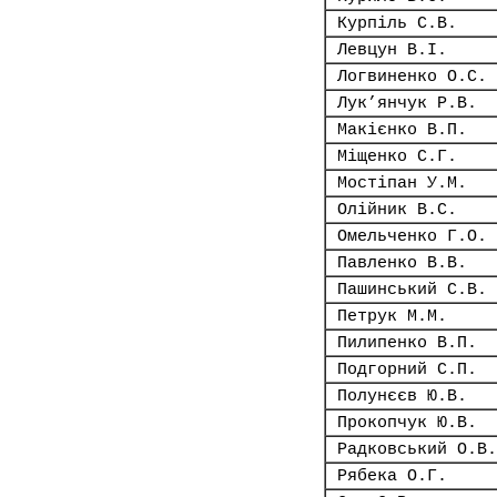
Курпіль С.В.
Левцун В.І.
Логвиненко О.С.
Лук’янчук Р.В.
Макієнко В.П.
Міщенко С.Г.
Мостіпан У.М.
Олійник В.С.
Омельченко Г.О.
Павленко В.В.
Пашинський С.В.
Петрук М.М.
Пилипенко В.П.
Подгорний С.П.
Полунєєв Ю.В.
Прокопчук Ю.В.
Радковський О.В.
Рябека О.Г.