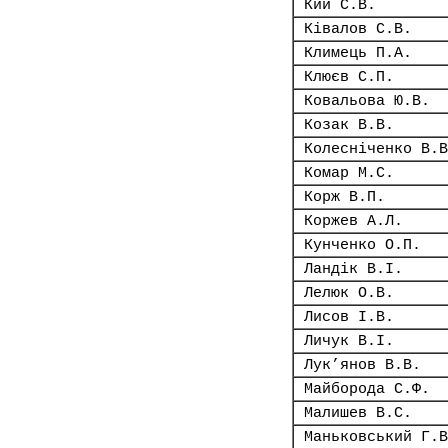
Кий С.В.
Ківалов С.В.
Климець П.А.
Клюєв С.П.
Ковальова Ю.В.
Козак В.В.
Колесніченко В.В
Комар М.С.
Корж В.П.
Коржев А.Л.
Кунченко О.П.
Ландік В.І.
Лелюк О.В.
Лисов І.В.
Личук В.І.
Лук’янов В.В.
Майборода С.Ф.
Малишев В.С.
Маньковський Г.В