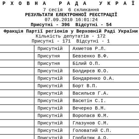
ЕРХОВНА РАДА УКРА
7 сесія 6 скликання
РЕЗУЛЬТАТИ ЕЛЕКТРОННОЇ РЕЄСТРАЦІЇ
07.09.2010 16:01:24
Присутні - 396 Відсутні - 54
Фракція Партії регіонів у Верховній Раді України
Кількість депутатів - 172
Присутні - 171 Відсутні - 1
Присутній
Ахметов Р.Л.
Присутня
Бевзенко В.Ф.
Присутня
Білий О.П.
Присутній
Болдирєв Ю.О.
Присутній
Бондаренко О.А.
Присутній
Борт В.П.
Присутній
Васильєв Г.А.
Присутній
Васютін С.І.
Присутній
Вечерко В.М.
Присутній
Воропаєв Ю.М.
Присутній
Глазунов С.М.
Присутній
Головатий С.П.
Присутній
Горбатюк А.О.