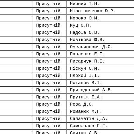
Присутній
Мирний І.М.
Присутній
Мірошниченко Ю.Р.
Присутній
Мороко Ю.М.
Присутній
Муц О.П.
Присутній
Надоша О.В.
Присутній
Новікова Ю.В.
Присутній
Омельянович Д.С.
Присутній
Павленко Е.І.
Присутній
Писарчук П.І.
Присутній
Піскун С.М.
Присутній
Плохой І.І.
Присутній
Потапов В.І.
Присутній
Пригодський А.В.
Присутній
Прутнік Е.А.
Присутній
Рева Д.О.
Присутній
Романюк М.П.
Присутній
Саламатін Д.А.
Присутній
Самофалов Г.Г.
Присутній
Святаш Д.В.