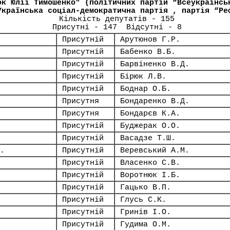
ок Юлії Тимошенко" (політичних партій “Всеукраїнсь
Українська соціал-демократична партія , партія “Ре
Кількість депутатів - 155
Присутні - 147 Відсутні - 8
Присутній
Арутюнов Г.Р.
Присутній
Бабенко В.Б.
Присутній
Барвіненко В.Д.
Присутній
Бірюк Л.В.
Присутній
Боднар О.Б.
Присутня
Бондаренко В.Д.
Присутня
Бондарєв К.А.
Присутній
Буджерак О.О.
Присутній
Васадзе Т.Ш.
.
Присутній
Веревський А.М.
Присутній
Власенко С.В.
Присутній
Воротнюк І.Б.
Присутній
Гацько В.П.
Присутній
Глусь С.К.
Присутній
Гринів І.О.
Присутній
Гудима О.М.