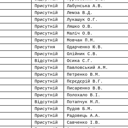
Присутній
Лабунська А.В.
Присутній
Лемза В.Д.
Присутній
Лукашук О.Г.
Присутній
Ляшко О.В.
Присутній
Маліч О.В.
Присутній
Мовчан П.М.
Присутня
Одарченко Ю.В.
Присутній
Олійник С.В.
Відсутній
Осика С.Г.
Присутній
Павловський А.М.
Присутній
Петренко В.М.
Присутній
Пєрєдєрій В.Г.
Присутній
Писаренко В.В.
Присутній
Полохало В.І.
Відсутній
Потапчук М.Л.
Присутній
Пудов Б.М.
Присутній
Радовець А.А.
Присутній
Савченко І.В.