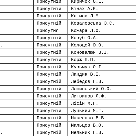
Присутній
Киричок О.Е.
Присутній
Кінах А.К.
Присутній
Клімов Л.М.
Присутній
Ковалевська Ю.С.
Присутня
Кожара Л.О.
Присутній
Козуб О.А.
.
Присутній
Колоцей Ю.О.
Присутній
Коновалюк В.І.
Присутній
Корж П.П.
Присутній
Кузьмук О.І.
Присутній
Ландик В.І.
Присутній
Лебедєв П.В.
Присутній
Лєщинський О.О.
Присутній
Литвинов Л.Ф.
Присутній
Лісін М.П.
Присутній
Луцький М.Г.
Присутній
Макеєнко В.В.
Присутній
Мальцев В.О.
.
Присутній
Мельник П.В.