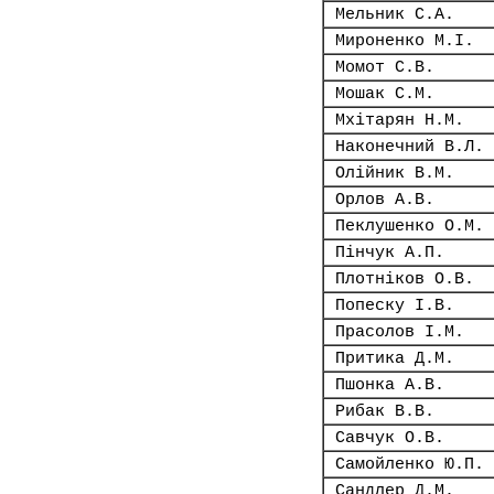
Мельник С.А.
Мироненко М.І.
Момот С.В.
Мошак С.М.
Мхітарян Н.М.
Наконечний В.Л.
Олійник В.М.
Орлов А.В.
Пеклушенко О.М.
Пінчук А.П.
Плотніков О.В.
Попеску І.В.
Прасолов І.М.
Притика Д.М.
Пшонка А.В.
Рибак В.В.
Савчук О.В.
Самойленко Ю.П.
Сандлер Д.М.