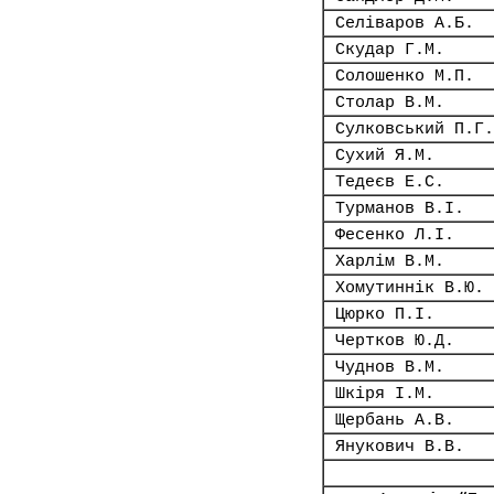
Селіваров А.Б.
Скудар Г.М.
Солошенко М.П.
Столар В.М.
Сулковський П.Г.
Сухий Я.М.
Тедеєв Е.С.
Турманов В.І.
Фесенко Л.І.
Харлім В.М.
Хомутиннік В.Ю.
Цюрко П.І.
Чертков Ю.Д.
Чуднов В.М.
Шкіря І.М.
Щербань А.В.
Янукович В.В.