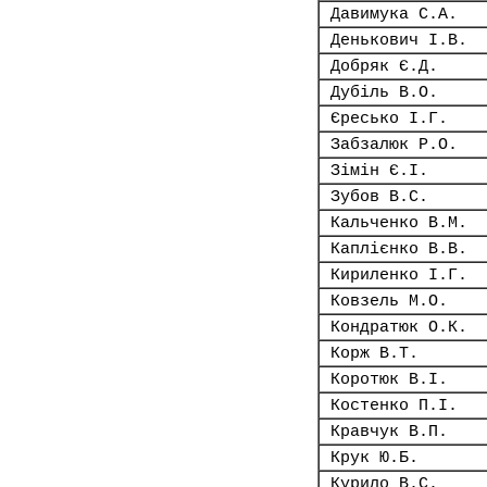
Давимука С.А.
Денькович І.В.
Добряк Є.Д.
Дубіль В.О.
Єресько І.Г.
Забзалюк Р.О.
Зімін Є.І.
Зубов В.С.
Кальченко В.М.
Каплієнко В.В.
Кириленко І.Г.
Ковзель М.О.
Кондратюк О.К.
Корж В.Т.
Коротюк В.І.
Костенко П.І.
Кравчук В.П.
Крук Ю.Б.
Курило В.С.