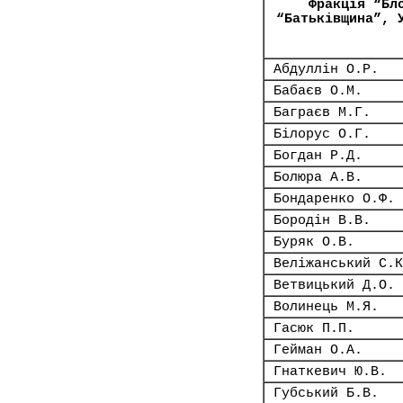
Фракція “Бл
“Батьківщина”, 
Абдуллін О.Р.
Бабаєв О.М.
Баграєв М.Г.
Білорус О.Г.
Богдан Р.Д.
Болюра А.В.
Бондаренко О.Ф.
Бородін В.В.
Буряк О.В.
Веліжанський С.К
Ветвицький Д.О.
Волинець М.Я.
Гасюк П.П.
Гейман О.А.
Гнаткевич Ю.В.
Губський Б.В.