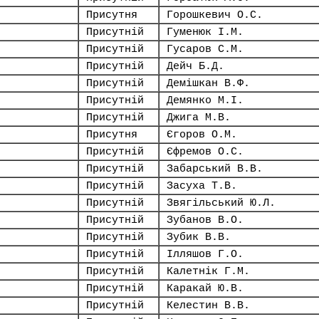
Присутня
Горошкевич О.С.
Присутній
Гуменюк І.М.
Присутній
Гусаров С.М.
Присутній
Дейч Б.Д.
Присутній
Демішкан В.Ф.
Присутній
Демянко М.І.
Присутній
Джига М.В.
Присутня
Єгоров О.М.
Присутній
Єфремов О.С.
Присутній
Забарський В.В.
Присутній
Засуха Т.В.
Присутній
Звягільський Ю.Л.
Присутній
Зубанов В.О.
Присутній
Зубик В.В.
Присутній
Ілляшов Г.О.
Присутній
Калетнік Г.М.
Присутній
Каракай Ю.В.
Присутній
Келестин В.В.