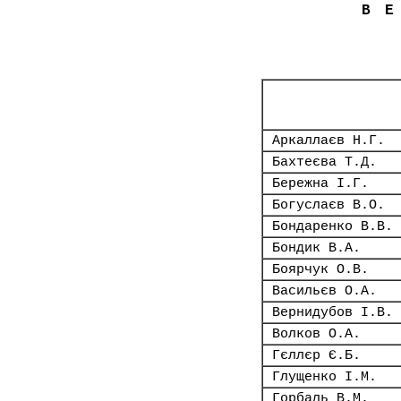
В
Аркаллаєв Н.Г.
Бахтеєва Т.Д.
Бережна І.Г.
Богуслаєв В.О.
Бондаренко В.В.
Бондик В.А.
Боярчук О.В.
Васильєв О.А.
Вернидубов І.В.
Волков О.А.
Гєллєр Є.Б.
Глущенко І.М.
Горбаль В.М.