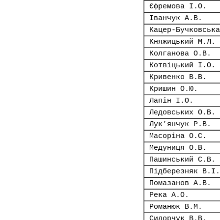
Єфремова І.О.
Іванчук А.В.
Кацер-Бучковська
Княжицький М.Л.
Колганова О.В.
Котвіцький І.О.
Кривенко В.В.
Кришин О.Ю.
Лапін І.О.
Ледовських О.В.
Лук’янчук Р.В.
Масоріна О.С.
Медуниця О.В.
Пашинський С.В.
Підберезняк В.І.
Помазанов А.В.
Река А.О.
Романюк В.М.
Сидорчук В.В.