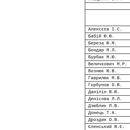
Алексєєв І.С.
Бабій Ю.Ю.
Береза Ю.М.
Бондар М.Л.
Бурбак М.Ю.
Величкович М.Р.
Вознюк Ю.В.
Гаврилюк М.В.
Горбунов О.В.
Данілін В.Ю.
Денісова Л.Л.
Дзюблик П.В.
Донець Т.А.
Дроздик О.В.
Єленський В.Є.