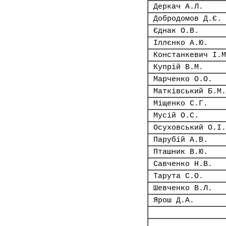
Деркач А.Л.
Добродомов Д.Є.
Єднак О.В.
Іллєнко А.Ю.
Констанкевич І.М
Купрій В.М.
Марченко О.О.
Матківський Б.М.
Міщенко С.Г.
Мусій О.С.
Осуховський О.І.
Парубій А.В.
Пташник В.Ю.
Савченко Н.В.
Тарута С.О.
Шевченко В.Л.
Ярош Д.А.