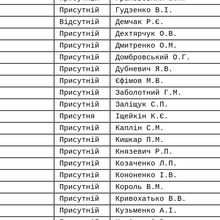
Присутній
Гудзенко В.І.
Відсутній
Демчак Р.Є.
Присутній
Дехтярчук О.В.
Присутній
Дмитренко О.М.
Присутній
Домбровський О.Г.
Присутній
Дубневич Я.В.
Присутній
Єфімов М.В.
Присутній
Заболотний Г.М.
Присутній
Заліщук С.П.
Присутня
Іщейкін К.Є.
Присутній
Каплін С.М.
Присутній
Кишкар П.М.
Присутній
Князевич Р.П.
Присутній
Козаченко Л.П.
Присутній
Кононенко І.В.
Присутній
Король В.М.
Присутній
Кривохатько В.В.
Присутній
Кузьменко А.І.