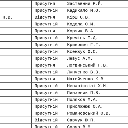
Присутня
Заставний Р.Й.
Присутній
Кадикало М.О.
 Н.В.
Відсутня
Кірш О.В.
Присутній
Кодола О.М.
Присутня
Корчик В.А.
Присутній
Кремінь Т.Д.
Присутній
Кривошея Г.Г.
Присутній
Ксенжук О.С.
Присутній
Левус А.М.
Присутня
Логвинський Г.В.
Присутній
Лунченко В.В.
Присутня
Матейченко К.В.
Присутній
Мепарішвілі Х.Н.
Присутній
Пинзеник П.В.
Присутній
Поляков М.А.
Присутній
Присяжнюк О.А.
Присутній
Романовський О.В.
Відсутній
Савчук Ю.П.
Присутній
Соляр В.М.