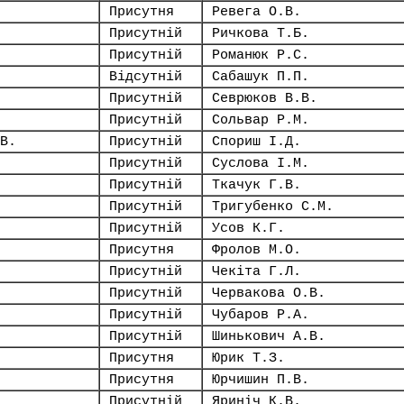
Присутня
Ревега О.В.
Присутній
Ричкова Т.Б.
Присутній
Романюк Р.С.
Відсутній
Сабашук П.П.
Присутній
Севрюков В.В.
Присутній
Сольвар Р.М.
В.
Присутній
Спориш І.Д.
Присутній
Суслова І.М.
Присутній
Ткачук Г.В.
Присутній
Тригубенко С.М.
Присутній
Усов К.Г.
Присутня
Фролов М.О.
Присутній
Чекіта Г.Л.
Присутній
Червакова О.В.
Присутній
Чубаров Р.А.
Присутній
Шинькович А.В.
Присутня
Юрик Т.З.
Присутня
Юрчишин П.В.
Присутній
Яриніч К.В.