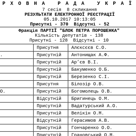
ЕРХОВНА РАДА УКРА
7 сесія 8 скликання
РЕЗУЛЬТАТИ ЕЛЕКТРОННОЇ РЕЄСТРАЦІЇ
05.10.2017 10:13:05
Присутні - 370 Відсутні - 52
Фракція ПАРТІЇ "БЛОК ПЕТРА ПОРОШЕНКА"
Кількість депутатів - 138
Присутні - 128 Відсутні - 10
Присутня
Алєксєєв С.О.
.
Присутній
Антонищак А.Ф.
Присутній
Ар’єв В.І.
Присутній
Бакуменко О.Б.
Присутній
Березенко С.І.
Присутня
Білозір О.В.
О.
Присутній
Богомолець О.В.
Відсутній
Бригинець О.М.
Присутній
Вадатурський А.О.
Присутній
Велікін О.М.
Відсутній
Герасимов А.В.
Присутній
Гончаренко О.О.
Присутній
Грановський О.М.