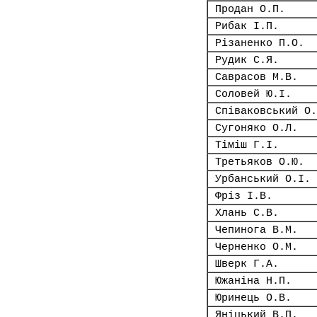
Продан О.П.
Рибак І.П.
Різаненко П.О.
Рудик С.Я.
Саврасов М.В.
Соловей Ю.І.
Співаковський О.
Сугоняко О.Л.
Тіміш Г.І.
Третьяков О.Ю.
Урбанський О.І.
Фріз І.В.
Хлань С.В.
Чепинога В.М.
Черненко О.М.
Шверк Г.А.
Южаніна Н.П.
Юринець О.В.
Яніцький В.П.