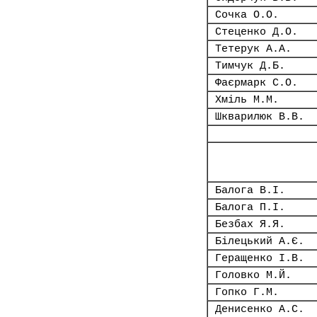
Сочка О.О.
Стеценко Д.О.
Тетерук А.А.
Тимчук Д.Б.
Фаєрмарк С.О.
Хміль М.М.
Шкварилюк В.В.
Балога В.І.
Балога П.І.
Безбах Я.Я.
Білецький А.Є.
Геращенко І.В.
Головко М.Й.
Гопко Г.М.
Денисенко А.С.