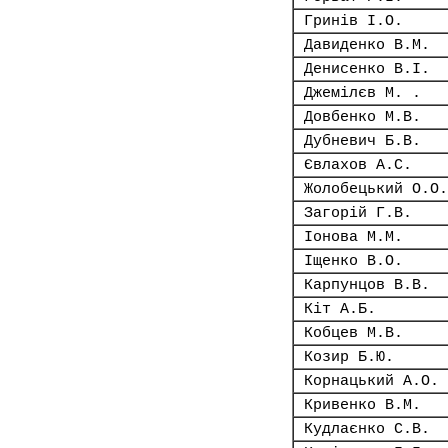
Гринів І.О.
Давиденко В.М.
Денисенко В.І.
Джемілєв М. .
Довбенко М.В.
Дубневич Б.В.
Євлахов А.С.
Жолобецький О.О.
Загорій Г.В.
Іонова М.М.
Іщенко В.О.
Карпунцов В.В.
Кіт А.Б.
Кобцев М.В.
Козир Б.Ю.
Корнацький А.О.
Кривенко В.М.
Кудлаєнко С.В.