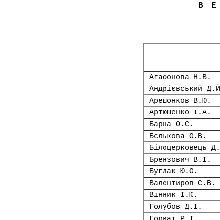
В
Агафонова Н.В.
Андрієвський Д.Й
Арешонков В.Ю.
Артюшенко І.А.
Барна О.С.
Бєлькова О.В.
Білоцерковець Д.
Брензович В.І.
Буглак Ю.О.
Валентиров С.В.
Вінник І.Ю.
Голубов Д.І.
Горват Р.І.