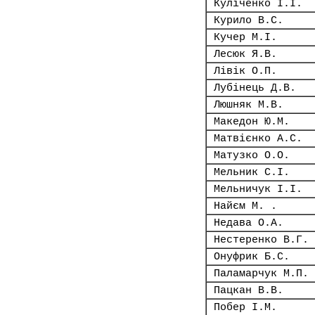
Куліченко І.І.
Курило В.С.
Кучер М.І.
Лесюк Я.В.
Лівік О.П.
Лубінець Д.В.
Люшняк М.В.
Македон Ю.М.
Матвієнко А.С.
Матузко О.О.
Мельник С.І.
Мельничук І.І.
Найєм М. .
Недава О.А.
Нестеренко В.Г.
Онуфрик Б.С.
Паламарчук М.П.
Пацкан В.В.
Побер І.М.