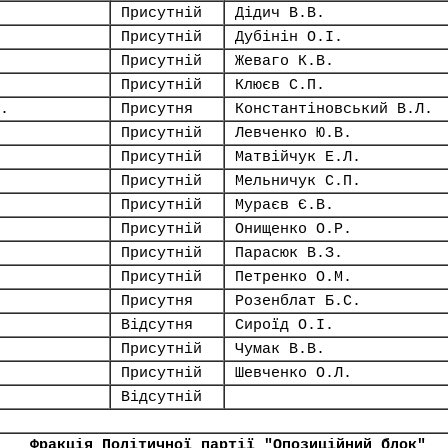
Присутній
Дідич В.В.
Присутній
Дубінін О.І.
Присутній
Жеваго К.В.
Присутній
Клюєв С.П.
.
Присутня
Константіновський В.Л.
Присутній
Левченко Ю.В.
Присутній
Матвійчук Е.Л.
Присутній
Мельничук С.П.
Присутній
Мураєв Є.В.
Присутній
Онищенко О.Р.
Присутній
Парасюк В.З.
Присутній
Петренко О.М.
Присутня
Розенблат Б.С.
Відсутня
Сироїд О.І.
Присутній
Чумак В.В.
Присутній
Шевченко О.Л.
Відсутній
Фракція Політичної партії "Опозиційний блок"