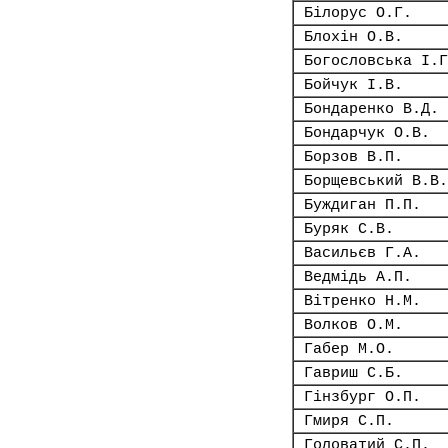
Білорус О.Г.
Блохін О.В.
Богословська І.Г
Бойчук І.В.
Бондаренко В.Д.
Бондарчук О.В.
Борзов В.П.
Борщевський В.В.
Буждиган П.П.
Буряк С.В.
Васильєв Г.А.
Ведмідь А.П.
Вітренко Н.М.
Волков О.М.
Габер М.О.
Гавриш С.Б.
Гінзбург О.П.
Гмиря С.П.
Головатий С.П.