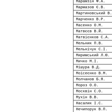
Марамзін Ф.А.
Мармазов Є.В.
Мартиновський В.
Марченко В.Р.
Масенко О.М.
Матвєєв В.Й.
Матвієнков С.А.
Мельник П.В.
Мельнічук С.І.
Миримський Л.Ю.
Мичко М.І.
Мішура В.Д.
Моісеєнко В.М.
Молчанов Б.Я.
Мороз О.О.
Москвін С.О.
Мухін В.В.
Насалик І.С.
Нечипорук В.П.