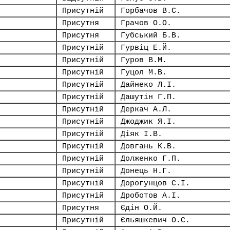
Присутній
Горбачов В.С.
Присутня
Грачов О.О.
Присутня
Губський Б.В.
Присутній
Гурвіц Е.Й.
Присутній
Гуров В.М.
Присутній
Гуцол М.В.
Присутній
Дайнеко Л.І.
Присутній
Дашутін Г.П.
Присутній
Деркач А.Л.
Присутній
Джоджик Я.І.
Присутній
Діяк І.В.
Присутній
Довгань К.В.
Присутній
Долженко Г.П.
Присутній
Донець Н.Г.
Присутній
Дорогунцов С.І.
Присутній
Дроботов А.І.
Присутня
Єдін О.Й.
Присутній
Єльяшкевич О.С.