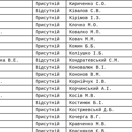
Присутній
Кириченко С.О.
Відсутній
Ківалов С.В.
Присутній
Кірімов І.З.
Присутній
Клочко М.О.
.
Присутній
Ковалко М.П.
Присутній
Ковач М.М.
Присутній
Кожин Б.Б.
Присутній
Коліушко І.Б.
ка В.Е.
Відсутній
Кондратевський С.М.
Відсутній
Коновалюк В.І.
Присутній
Кононов В.М.
.
Присутній
Корнійчук І.В.
Присутній
Корчинський А.І.
.
Присутній
Косів М.В.
Відсутній
Костинюк Б.І.
Присутній
Костржевськй Д.Б.
Присутній
Кочерга В.Г.
Присутній
Кравченко М.В.
Присутній
Красняков Є.В.