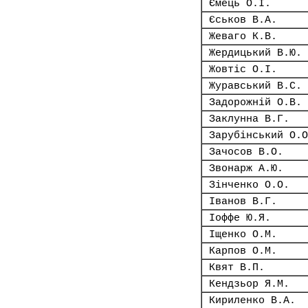
Ємець О.І.
Єськов В.А.
Жеваго К.В.
Жердицький В.Ю.
Жовтіс О.І.
Журавський В.С.
Задорожній О.В.
Заклунна В.Г.
Зарубінський О.О
Зачосов В.О.
Звонарж А.Ю.
Зінченко О.О.
Іванов В.Г.
Іоффе Ю.Я.
Іщенко О.М.
Карпов О.М.
Квят В.П.
Кендзьор Я.М.
Кириленко В.А.