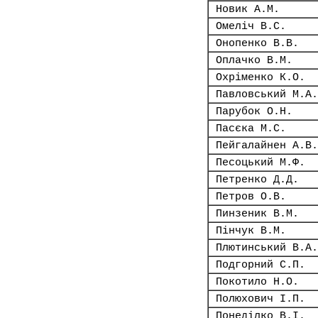
Новик А.М.
Омеліч В.С.
Онопенко В.В.
Оплачко В.М.
Охріменко К.О.
Павловський М.А.
Парубок О.Н.
Пасєка М.С.
Пейгалайнен А.В.
Песоцький М.Ф.
Петренко Д.Д.
Петров О.В.
Пинзеник В.М.
Пінчук В.М.
Плютинський В.А.
Подгорний С.П.
Покотило Н.О.
Полюхович І.П.
Понеділко В.І.