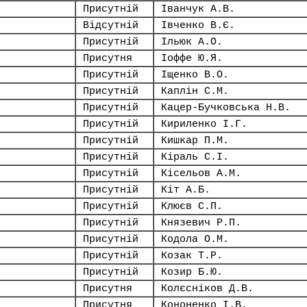
Присутній
Іванчук А.В.
Відсутній
Івченко В.Є.
Присутній
Ільюк А.О.
Присутня
Іоффе Ю.Я.
Присутній
Іщенко В.О.
Присутній
Каплін С.М.
Присутній
Кацер-Бучковська Н.В.
Присутній
Кириленко І.Г.
Присутній
Кишкар П.М.
Присутній
Кіраль С.І.
Присутній
Кісельов А.М.
Присутній
Кіт А.Б.
Присутній
Клюєв С.П.
Присутній
Князевич Р.П.
Присутній
Кодола О.М.
Присутній
Козак Т.Р.
Присутній
Козир Б.Ю.
Присутня
Колєсніков Д.В.
Присутня
Кононенко І.В.