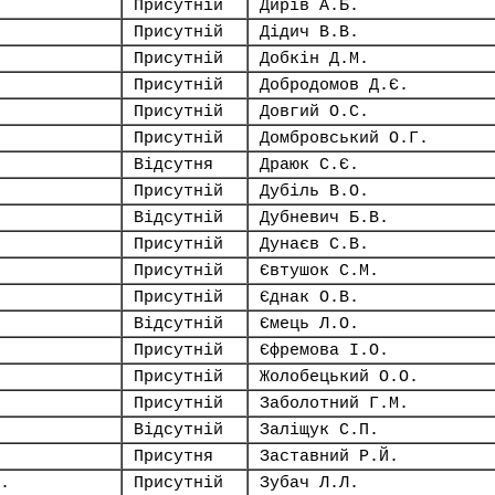
Присутній
Дирів А.Б.
Присутній
Дідич В.В.
Присутній
Добкін Д.М.
Присутній
Добродомов Д.Є.
Присутній
Довгий О.С.
Присутній
Домбровський О.Г.
Відсутня
Драюк С.Є.
Присутній
Дубіль В.О.
Відсутній
Дубневич Б.В.
Присутній
Дунаєв С.В.
Присутній
Євтушок С.М.
Присутній
Єднак О.В.
Відсутній
Ємець Л.О.
Присутній
Єфремова І.О.
Присутній
Жолобецький О.О.
Присутній
Заболотний Г.М.
Відсутній
Заліщук С.П.
Присутня
Заставний Р.Й.
.
Присутній
Зубач Л.Л.