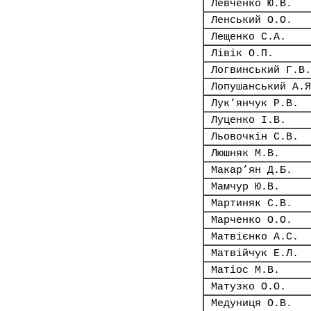
Левченко Ю.В.
Ленський О.О.
Лещенко С.А.
Лівік О.П.
Логвинський Г.В.
Лопушанський А.Я
Лук’янчук Р.В.
Луценко І.В.
Льовочкін С.В.
Люшняк М.В.
Макар’ян Д.Б.
Мамчур Ю.В.
Мартиняк С.В.
Марченко О.О.
Матвієнко А.С.
Матвійчук Е.Л.
Матіос М.В.
Матузко О.О.
Медуниця О.В.