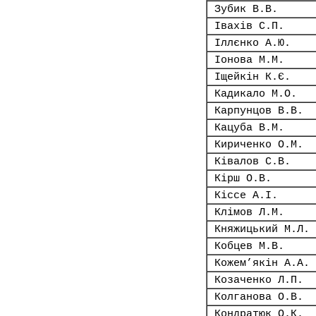
Зубик В.В.
Івахів С.П.
Іллєнко А.Ю.
Іонова М.М.
Іщейкін К.Є.
Кадикало М.О.
Карпунцов В.В.
Кацуба В.М.
Кириченко О.М.
Ківалов С.В.
Кірш О.В.
Кіссе А.І.
Клімов Л.М.
Княжицький М.Л.
Кобцев М.В.
Кожем’якін А.А.
Козаченко Л.П.
Колганова О.В.
Кондратюк О.К.