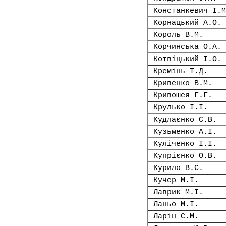
Констанкевич І.М
Корнацький А.О.
Король В.М.
Корчинська О.А.
Котвіцький І.О.
Кремінь Т.Д.
Кривенко В.М.
Кривошея Г.Г.
Крулько І.І.
Кудлаєнко С.В.
Кузьменко А.І.
Куліченко І.І.
Купрієнко О.В.
Курило В.С.
Кучер М.І.
Лаврик М.І.
Ланьо М.І.
Ларін С.М.