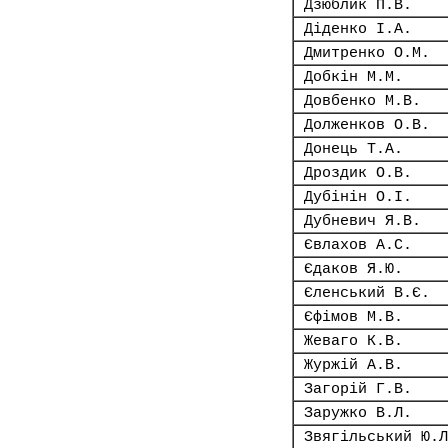
Дзюблик П.В.
Діденко І.А.
Дмитренко О.М.
Добкін М.М.
Довбенко М.В.
Долженков О.В.
Донець Т.А.
Дроздик О.В.
Дубінін О.І.
Дубневич Я.В.
Євлахов А.С.
Єдаков Я.Ю.
Єленський В.Є.
Єфімов М.В.
Жеваго К.В.
Журжій А.В.
Загорій Г.В.
Заружко В.Л.
Звягільський Ю.Л