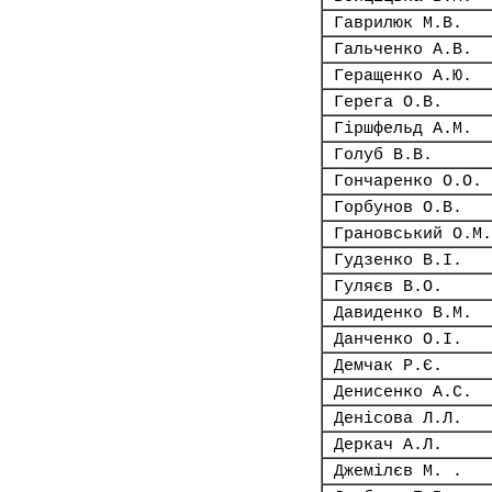
Гаврилюк М.В.
Гальченко А.В.
Геращенко А.Ю.
Герега О.В.
Гіршфельд А.М.
Голуб В.В.
Гончаренко О.О.
Горбунов О.В.
Грановський О.М.
Гудзенко В.І.
Гуляєв В.О.
Давиденко В.М.
Данченко О.І.
Демчак Р.Є.
Денисенко А.С.
Денісова Л.Л.
Деркач А.Л.
Джемілєв М. .