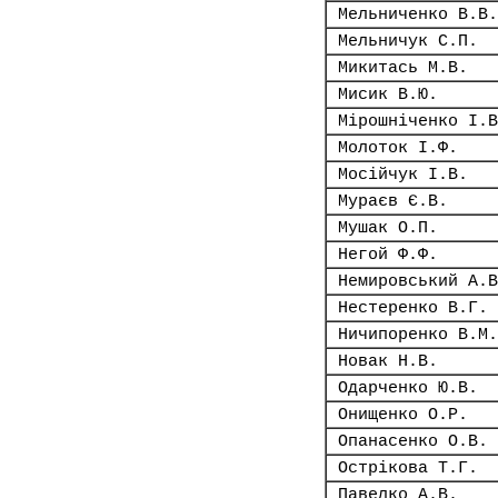
Мельниченко В.В.
Мельничук С.П.
Микитась М.В.
Мисик В.Ю.
Мірошніченко І.В
Молоток І.Ф.
Мосійчук І.В.
Мураєв Є.В.
Мушак О.П.
Негой Ф.Ф.
Немировський А.В
Нестеренко В.Г.
Ничипоренко В.М.
Новак Н.В.
Одарченко Ю.В.
Онищенко О.Р.
Опанасенко О.В.
Острікова Т.Г.
Павелко А.В.