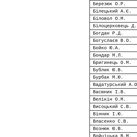
Березюк О.Р.
Білецький А.Є.
Біловол О.М.
Білоцерковець Д.
Богдан Р.Д.
Богуслаєв В.О.
Бойко Ю.А.
Бондар М.Л.
Бригинець О.М.
Бублик Ю.В.
Бурбак М.Ю.
Вадатурський А.О
Васюник І.В.
Велікін О.М.
Висоцький С.В.
Вінник І.Ю.
Власенко С.В.
Вознюк Ю.В.
Войціцька В.М.