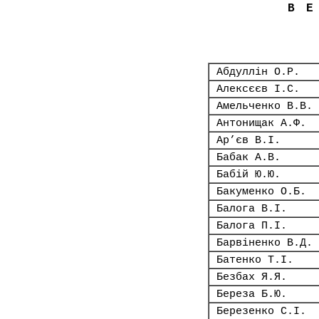
В
Абдуллін О.Р.
Алексєєв І.С.
Амельченко В.В.
Антонищак А.Ф.
Ар’єв В.І.
Бабак А.В.
Бабій Ю.Ю.
Бакуменко О.Б.
Балога В.І.
Балога П.І.
Барвіненко В.Д.
Батенко Т.І.
Безбах Я.Я.
Береза Б.Ю.
Березенко С.І.