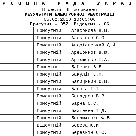
ЕРХОВНА РАДА УКРА
8 сесія 8 скликання
РЕЗУЛЬТАТИ ЕЛЕКТРОННОЇ РЕЄСТРАЦІЇ
06.02.2018 10:05:06
Присутні - 357 Відсутні - 66
Присутній
Агафонова Н.В.
Присутній
Алєксєєв С.О.
Присутній
Андрієвський Д.Й.
Присутній
Арешонков В.Ю.
Присутній
Артюшенко І.А.
Присутня
Бабенко В.Б.
Присутній
Бакулін Є.М.
Присутній
Балицький Є.В.
Присутній
Балога І.І.
Присутній
Бандуров В.В.
Присутній
Барна О.С.
Присутній
Бахтеєва Т.Д.
Присутній
Бендюженко Ф.В.
Відсутній
Береза Ю.М.
Присутній
Березкін С.С.