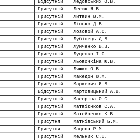
Відсутній
Ледовських О.В.
Присутній
Лесюк Я.В.
Присутній
Литвин В.М.
Присутній
Лінько Д.В.
Присутній
Лозовой А.С.
.
Присутній
Лубінець Д.В.
Присутній
Лунченко В.В.
Присутній
Луценко І.С.
Присутній
Льовочкіна Ю.В.
Присутній
Ляшко О.В.
Присутній
Македон Ю.М.
Присутній
Маркевич Я.В.
Відсутній
Мартовицький А.В.
Присутній
Масоріна О.С.
Присутній
Матвієнков С.А.
Присутній
Матейченко К.В.
Присутня
Матківський Б.М.
Присутня
Мацола Р.М.
Присутній
Мельник С.І.