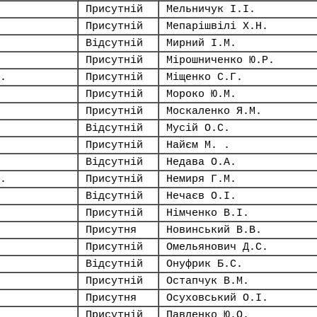
Присутній
Мельничук І.І.
Присутній
Мепарішвілі Х.Н.
Відсутній
Мирний І.М.
Присутній
Мірошниченко Ю.Р.
.
Присутній
Міщенко С.Г.
Присутній
Мороко Ю.М.
Присутній
Москаленко Я.М.
Відсутній
Мусій О.С.
Присутній
Найєм М. .
Відсутній
Недава О.А.
.
Присутній
Немиря Г.М.
Відсутній
Нечаєв О.І.
Присутній
Німченко В.І.
Присутня
Новинський В.В.
Присутній
Омельянович Д.С.
Відсутній
Онуфрик Б.С.
Присутній
Остапчук В.М.
Присутня
Осуховський О.І.
Присутній
Павленко Ю.О.