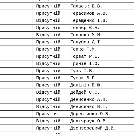
Присутній
Галасюк В.В.
Присутній
Герасимов А.В.
Відсутній
Геращенко І.В.
Присутній
Гєллєр Є.Б.
Відсутній
Головко М.Й.
Присутній
Голубов Д.І.
Присутній
Гопко Г.М.
Присутній
Горват Р.І.
Відсутній
Гринів І.О.
Присутній
Гузь І.В.
Присутній
Гусак В.Г.
Присутній
Данілін В.Ю.
Відсутній
Дейдей Є.С.
Присутній
Денисенко А.П.
Відсутній
Денисенко В.І.
Присутня
Дерев’янко Ю.Б.
Відсутній
Дехтярчук О.В.
Присутній
Дзензерський Д.В.