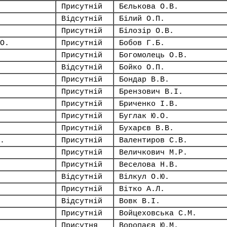
Присутній
Бєлькова О.В.
Відсутній
Білий О.П.
Присутній
Білозір О.В.
О.
Присутній
Бобов Г.Б.
Присутній
Богомолець О.В.
Відсутній
Бойко О.П.
Присутній
Бондар В.В.
Присутній
Брензович В.І.
Присутній
Бриченко І.В.
Присутній
Буглак Ю.О.
Присутній
Бухарєв В.В.
.
Присутній
Валентиров С.В.
Присутній
Величкович М.Р.
Присутній
Веселова Н.В.
Відсутній
Вілкул О.Ю.
Присутній
Вітко А.Л.
Відсутній
Вовк В.І.
Присутній
Войцеховська С.М.
Присутня
Воропаєв Ю.М.