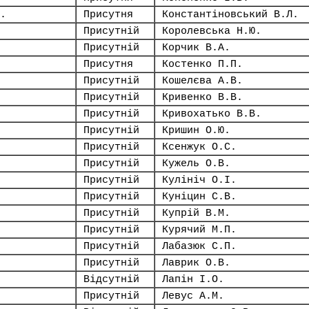
.
Присутня
Константіновський В.Л.
Присутній
Королевська Н.Ю.
Присутній
Корчик В.А.
Присутня
Костенко П.П.
Присутній
Кошелєва А.В.
Присутній
Кривенко В.В.
Присутній
Кривохатько В.В.
Присутній
Кришин О.Ю.
Присутній
Ксенжук О.С.
Присутній
Кужель О.В.
Присутній
Кулініч О.І.
Присутній
Куніцин С.В.
Присутній
Купрій В.М.
Присутній
Курячий М.П.
Присутній
Лабазюк С.П.
Присутній
Лаврик О.В.
Відсутній
Лапін І.О.
Присутній
Левус А.М.