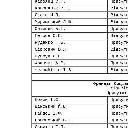
Кіроянц С.Г.
Присут
Коновалюк В.І.
Відсут
Лісін М.П.
Відсут
Миримський Л.Ю.
Відсут
Олійник Б.І.
Присут
Петров О.В.
Відсут
Руденко Г.Б.
Присут
Сівкович В.Л.
Відсут
Супрун Л.П.
Присут
Франчук А.Р.
Присут
Челомбітко І.В.
Відсут
Фракція Соціа
Кількі
Присутні
Бокий І.С.
Присут
Вінський Й.В.
Присут
Гайдош І.Ф.
Присут
Гошовський В.С.
Присут
Дашутін Г.П.
Присут