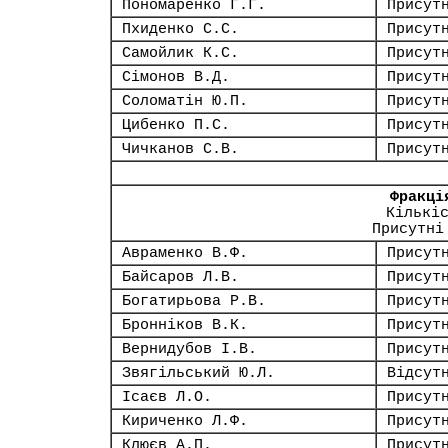
Пономаренко Г.Г.
Присут
Пхиденко С.С.
Присут
Самойлик К.С.
Присут
Сімонов В.Д.
Присут
Соломатін Ю.П.
Присут
Цибенко П.С.
Присут
Чичканов С.В.
Присут
Фракці
Кількі
Присутні
Авраменко В.Ф.
Присут
Байсаров Л.В.
Присут
Богатирьова Р.В.
Присут
Бронніков В.К.
Присут
Вернидубов І.В.
Присут
Звягільський Ю.Л.
Відсут
Ісаєв Л.О.
Присут
Кириченко Л.Ф.
Присут
Клюєв А.П.
Присут