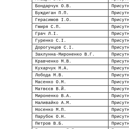
Бондарчук О.В.
Присут
Буждиган П.П.
Присут
Герасимов І.О.
Присут
Гмиря С.П.
Присут
Грач Л.І.
Присут
Гуренко С.І.
Присут
Дорогунцов С.І.
Присут
Заклунна-Мироненко В.Г.
Присут
Кравченко М.В.
Присут
Кухарчук М.А.
Присут
Лобода М.В.
Присут
Масенко О.М.
Присут
Матвєєв В.Й.
Присут
Мироненко В.А.
Присут
Наливайко А.М.
Присут
Носенко М.П.
Присут
Парубок О.Н.
Присут
Петров В.Б.
Присут