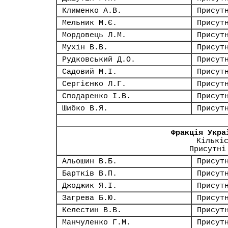
Клименко А.В.
Присут
Мельник М.Є.
Присут
Мордовець Л.М.
Присут
Мухін В.В.
Присут
Рудковський Д.О.
Присут
Садовий М.І.
Присут
Сергієнко Л.Г.
Присут
Сподаренко І.В.
Присут
Шибко В.Я.
Присут
Фракція Укра
Кількі
Присутні
Альошин В.Б.
Присут
Бартків В.П.
Присут
Джоджик Я.І.
Присут
Загрева Б.Ю.
Присут
Келестин В.В.
Присут
Манчуленко Г.М.
Присут