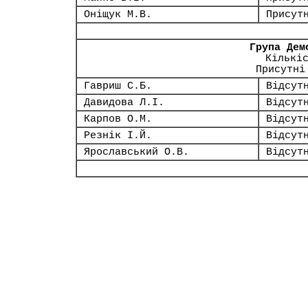
Оніщук М.В.
Присут
Група Дем
Кількі
Присутні
Гавриш С.Б.
Відсут
Давидова Л.І.
Відсут
Карпов О.М.
Відсут
Резнік І.Й.
Відсут
Ярославський О.В.
Відсут