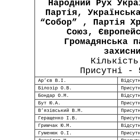
Народний Рух Укра
Партія, Українськ
“Собор” , Партія Х
Союз, Європей
Громадянська п
захисн
Кількість
Присутні -
Ар’єв В.І.
Відсут
Білозір О.В.
Присут
Бондар О.М.
Відсут
Бут Ю.А.
Присут
В’язівський В.М.
Присут
Геращенко І.В.
Присут
Гримчак Ю.М.
Відсут
Гуменюк О.І.
Присут