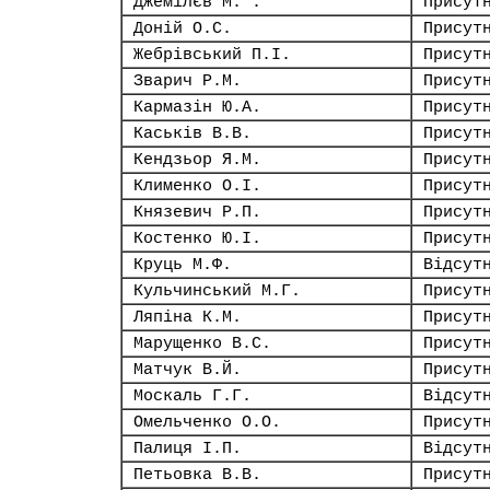
Джемілєв М. .
Присут
Доній О.С.
Присут
Жебрівський П.І.
Присут
Зварич Р.М.
Присут
Кармазін Ю.А.
Присут
Каськів В.В.
Присут
Кендзьор Я.М.
Присут
Клименко О.І.
Присут
Князевич Р.П.
Присут
Костенко Ю.І.
Присут
Круць М.Ф.
Відсут
Кульчинський М.Г.
Присут
Ляпіна К.М.
Присут
Марущенко В.С.
Присут
Матчук В.Й.
Присут
Москаль Г.Г.
Відсут
Омельченко О.О.
Присут
Палиця І.П.
Відсут
Петьовка В.В.
Присут