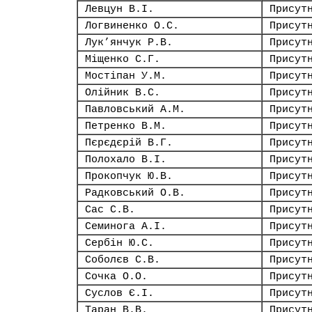
Левцун В.І.
Присут
Логвиненко О.С.
Присут
Лук’янчук Р.В.
Присут
Міщенко С.Г.
Присут
Мостіпан У.М.
Присут
Олійник В.С.
Присут
Павловський А.М.
Присут
Петренко В.М.
Присут
Пєрєдєрій В.Г.
Присут
Полохало В.І.
Присут
Прокопчук Ю.В.
Присут
Радковський О.В.
Присут
Сас С.В.
Присут
Семинога А.І.
Присут
Сербін Ю.С.
Присут
Соболєв С.В.
Присут
Сочка О.О.
Присут
Суслов Є.І.
Присут
Таран В.В.
Присут