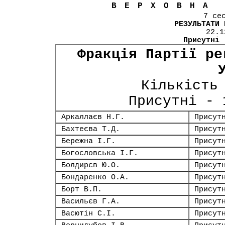
ВЕРХОВНА
7 се
РЕЗУЛЬТАТИ 
22.1
Присутні
Фракція Партії ре
Кількість
Присутні -
Аркаллаєв Н.Г.
Присут
Бахтеєва Т.Д.
Присут
Бережна І.Г.
Присут
Богословська І.Г.
Присут
Болдирєв Ю.О.
Присут
Бондаренко О.А.
Присут
Борт В.П.
Присут
Васильєв Г.А.
Присут
Васютін С.І.
Присут