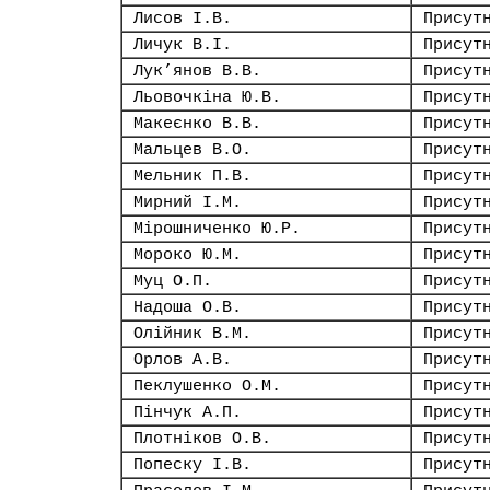
Лисов І.В.
Присут
Личук В.І.
Присут
Лук’янов В.В.
Присут
Льовочкіна Ю.В.
Присут
Макеєнко В.В.
Присут
Мальцев В.О.
Присут
Мельник П.В.
Присут
Мирний І.М.
Присут
Мірошниченко Ю.Р.
Присут
Мороко Ю.М.
Присут
Муц О.П.
Присут
Надоша О.В.
Присут
Олійник В.М.
Присут
Орлов А.В.
Присут
Пеклушенко О.М.
Присут
Пінчук А.П.
Присут
Плотніков О.В.
Присут
Попеску І.В.
Присут