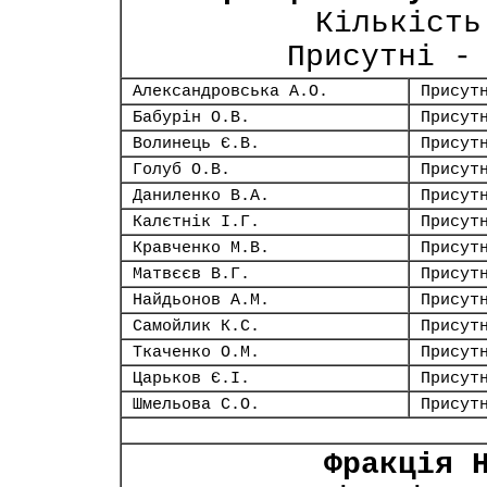
Кількість
Присутні -
Александровська А.О.
Присут
Бабурін О.В.
Присут
Волинець Є.В.
Присут
Голуб О.В.
Присут
Даниленко В.А.
Присут
Калєтнік І.Г.
Присут
Кравченко М.В.
Присут
Матвєєв В.Г.
Присут
Найдьонов А.М.
Присут
Самойлик К.С.
Присут
Ткаченко О.М.
Присут
Царьков Є.І.
Присут
Шмельова С.О.
Присут
Фракція 