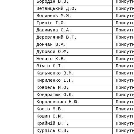
Бородін В.В.
Присут
Ветвицький Д.О.
Присут
Волинець М.Я.
Присут
Гринів І.О.
Присут
Давимука С.А.
Присут
Деревляний В.Т.
Присут
Дончак В.А.
Присут
Дубовой О.Ф.
Присут
Жеваго К.В.
Присут
Зімін Є.І.
Присут
Кальченко В.М.
Присут
Кириленко І.Г.
Присут
Ковзель М.О.
Присут
Кондратюк О.К.
Присут
Королевська Н.Ю.
Присут
Косів М.В.
Присут
Кошин С.М.
Присут
Крайній В.Г.
Присут
Курпіль С.В.
Присут