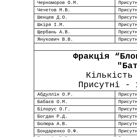
Черноморов О.М.
Присут
Чечетов М.В.
Присут
Шенцев Д.О.
Присут
Шкіря І.М.
Присут
Щербань А.В.
Присут
Янукович В.В.
Присут
Фракція “Бло
"Ба
Кількість
Присутні -
Абдуллін О.Р.
Присут
Бабаєв О.М.
Присут
Білорус О.Г.
Присут
Богдан Р.Д.
Присут
Болюра А.В.
Присут
Бондаренко О.Ф.
Присут