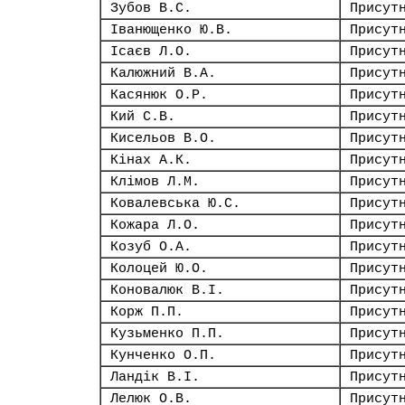
Зубов В.С.
Присут
Іванющенко Ю.В.
Присут
Ісаєв Л.О.
Присут
Калюжний В.А.
Присут
Касянюк О.Р.
Присут
Кий С.В.
Присут
Кисельов В.О.
Присут
Кінах А.К.
Присут
Клімов Л.М.
Присут
Ковалевська Ю.С.
Присут
Кожара Л.О.
Присут
Козуб О.А.
Присут
Колоцей Ю.О.
Присут
Коновалюк В.І.
Присут
Корж П.П.
Присут
Кузьменко П.П.
Присут
Кунченко О.П.
Присут
Ландік В.І.
Присут
Лелюк О.В.
Присут