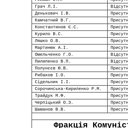
Грач Л.І.
Відсут
Денькович І.В.
Присут
Камчатний В.Г.
Присут
Константинов Є.С.
Присут
Курило В.С.
Присут
Ляшко О.В.
Присут
Мартинюк А.І.
Присут
Омельченко Г.О.
Відсут
Пилипенко В.П.
Відсут
Полунєєв Ю.В.
Присут
Рибаков І.О.
Присут
Сідельник І.І.
Присут
Сорочинська-Кириленко Р.М.
Присут
Трайдук М.Ф.
Присут
Черпіцький О.З.
Присут
Шаманов В.В.
Присут
Фракція Комуніс