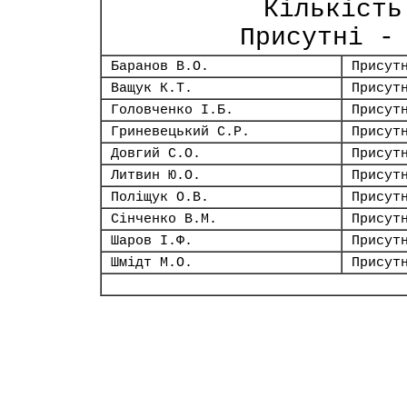
Кількість
Присутні -
Баранов В.О.
Присут
Ващук К.Т.
Присут
Головченко І.Б.
Присут
Гриневецький С.Р.
Присут
Довгий С.О.
Присут
Литвин Ю.О.
Присут
Поліщук О.В.
Присут
Сінченко В.М.
Присут
Шаров І.Ф.
Присут
Шмідт М.О.
Присут