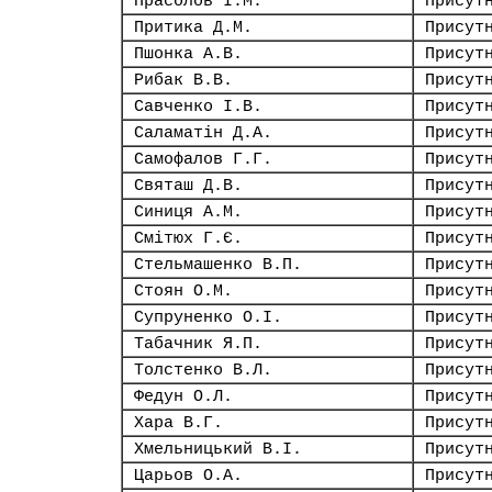
Прасолов І.М.
Присут
Притика Д.М.
Присут
Пшонка А.В.
Присут
Рибак В.В.
Присут
Савченко І.В.
Присут
Саламатін Д.А.
Присут
Самофалов Г.Г.
Присут
Святаш Д.В.
Присут
Синиця А.М.
Присут
Смітюх Г.Є.
Присут
Стельмашенко В.П.
Присут
Стоян О.М.
Присут
Супруненко О.І.
Присут
Табачник Я.П.
Присут
Толстенко В.Л.
Присут
Федун О.Л.
Присут
Хара В.Г.
Присут
Хмельницький В.І.
Присут
Царьов О.А.
Присут