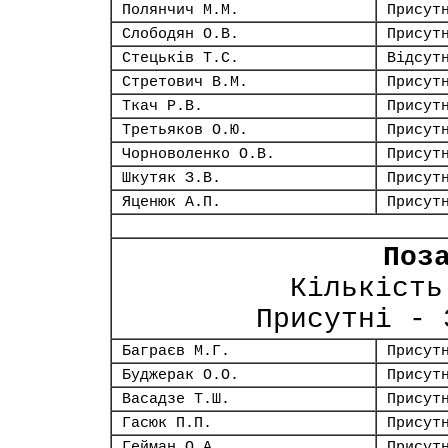
Полянчич М.М.
Присут
Слободян О.В.
Присут
Стецьків Т.С.
Відсут
Стретович В.М.
Присут
Ткач Р.В.
Присут
Третьяков О.Ю.
Присут
Чорноволенко О.В.
Присут
Шкутяк З.В.
Присут
Яценюк А.П.
Присут
Поз
Кількість
Присутні -
Баграєв М.Г.
Присут
Буджерак О.О.
Присут
Васадзе Т.Ш.
Присут
Гасюк П.П.
Присут
Гейман О.А.
Присут