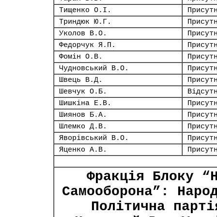
Тищенко О.І.
Присут
Триндюк Ю.Г.
Присут
Уколов В.О.
Присут
Федорчук Я.П.
Присут
Фомін О.В.
Присут
Чудновський В.О.
Присут
Швець В.Д.
Присут
Шевчук О.Б.
Відсут
Шишкіна Е.В.
Присут
Шиянов Б.А.
Присут
Шлемко Д.В.
Присут
Яворівський В.О.
Присут
Яценко А.В.
Присут
Фракція Блоку “
Самооборона”: Наро
Політична парті