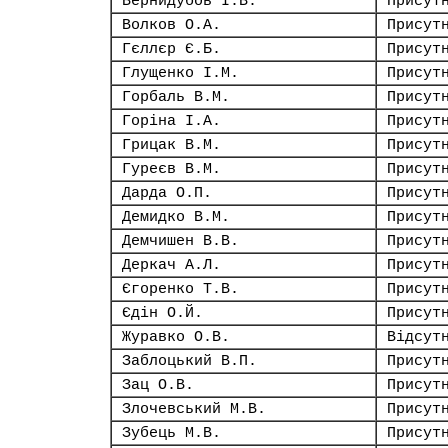
Вернидубов І.В.
Присут
Волков О.А.
Присут
Гєллєр Є.Б.
Присут
Глущенко І.М.
Присут
Горбаль В.М.
Присут
Горіна І.А.
Присут
Грицак В.М.
Присут
Гуреєв В.М.
Присут
Дарда О.П.
Присут
Демидко В.М.
Присут
Демчишен В.В.
Присут
Деркач А.Л.
Присут
Єгоренко Т.В.
Присут
Єдін О.Й.
Присут
Журавко О.В.
Відсут
Заблоцький В.П.
Присут
Зац О.В.
Присут
Злочевський М.В.
Присут
Зубець М.В.
Присут