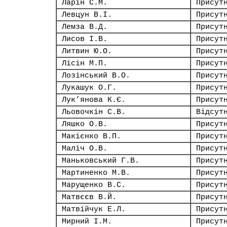
Ларін С.М.
Присут
Левцун В.І.
Присут
Лемза В.Д.
Присут
Лисов І.В.
Присут
Литвин Ю.О.
Присут
Лісін М.П.
Присут
Лозінський В.О.
Присут
Лукашук О.Г.
Присут
Лук’янова К.Є.
Присут
Льовочкін С.В.
Відсут
Ляшко О.В.
Присут
Макієнко В.П.
Присут
Маліч О.В.
Присут
Маньковський Г.В.
Присут
Мартиненко М.В.
Присут
Марущенко В.С.
Присут
Матвєєв В.Й.
Присут
Матвійчук Е.Л.
Присут
Мирний І.М.
Присут