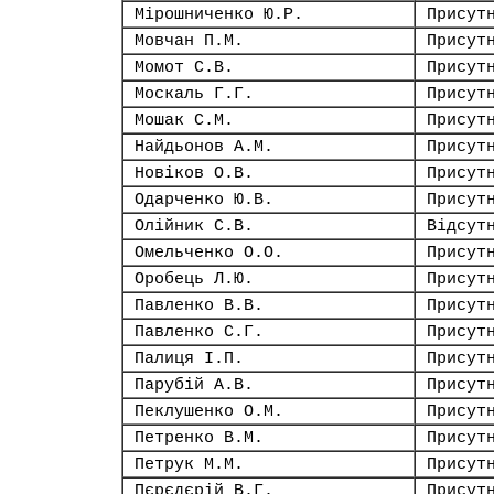
Мірошниченко Ю.Р.
Присут
Мовчан П.М.
Присут
Момот С.В.
Присут
Москаль Г.Г.
Присут
Мошак С.М.
Присут
Найдьонов А.М.
Присут
Новіков О.В.
Присут
Одарченко Ю.В.
Присут
Олійник С.В.
Відсут
Омельченко О.О.
Присут
Оробець Л.Ю.
Присут
Павленко В.В.
Присут
Павленко С.Г.
Присут
Палиця І.П.
Присут
Парубій А.В.
Присут
Пеклушенко О.М.
Присут
Петренко В.М.
Присут
Петрук М.М.
Присут
Пєрєдєрій В.Г.
Присут