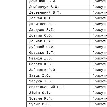
Демішкан В.Ф.
Присут
Дем’янчук В.О.
Присут
Деревляний В.Т.
Присут
Деркач М.І.
Присут
Джемілєв М. .
Присут
Джоджик Я.І.
Присут
Довгий С.О.
Присут
Дончак В.А.
Присут
Дубовой О.Ф.
Присут
Єресько І.Г.
Присут
Жванія Д.В.
Присут
Жеваго К.В.
Присут
Забзалюк Р.О.
Присут
Заєць І.О.
Присут
Засуха Т.В.
Присут
Звягільський Ю.Л.
Присут
Зімін Є.І.
Присут
Зозуля Р.П.
Присут
Зубик В.В.
Присут