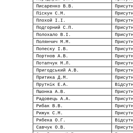
Писаренко В.В.
Присут
Піскун С.М.
Присут
Плохой І.І.
Присут
Подгорний С.П.
Присут
Полохало В.І.
Присут
Полянчич М.М.
Присут
Попеску І.В.
Присут
Портнов А.В.
Присут
Потапчук М.Л.
Присут
Пригодський А.В.
Присут
Притика Д.М.
Присут
Прутнік Е.А.
Відсут
Пшонка А.В.
Присут
Радовець А.А.
Присут
Рибак В.В.
Присут
Рижук С.М.
Присут
Рябека О.Г.
Відсут
Савчук О.В.
Присут