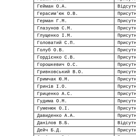
Гейман О.А.
Відсут
Герасим’юк О.В.
Присут
Герман Г.М.
Присут
Глазунов С.М.
Присут
Глущенко І.М.
Присут
Головатий С.П.
Присут
Голуб О.В.
Присут
Гордієнко С.В.
Присут
Горошкевич О.С.
Присут
Гривковський В.О.
Присут
Гримчак Ю.М.
Присут
Гринів І.О.
Присут
Гриценко А.С.
Присут
Гудима О.М.
Присут
Гуменюк О.І.
Присут
Давиденко А.А.
Присут
Данілов В.Б.
Відсут
Дейч Б.Д.
Присут