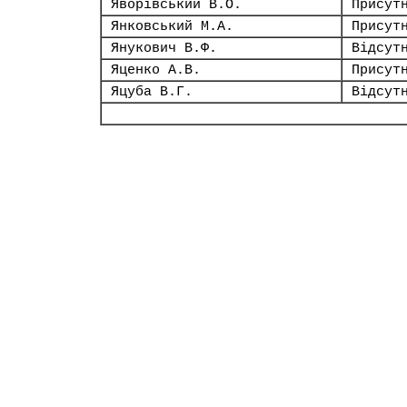
Яворівський В.О.
Присут
Янковський М.А.
Присут
Янукович В.Ф.
Відсут
Яценко А.В.
Присут
Яцуба В.Г.
Відсут