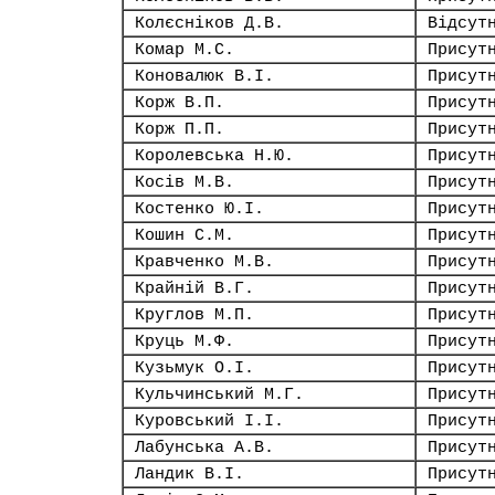
Колєсніков Д.В.
Відсут
Комар М.С.
Присут
Коновалюк В.І.
Присут
Корж В.П.
Присут
Корж П.П.
Присут
Королевська Н.Ю.
Присут
Косів М.В.
Присут
Костенко Ю.І.
Присут
Кошин С.М.
Присут
Кравченко М.В.
Присут
Крайній В.Г.
Присут
Круглов М.П.
Присут
Круць М.Ф.
Присут
Кузьмук О.І.
Присут
Кульчинський М.Г.
Присут
Куровський І.І.
Присут
Лабунська А.В.
Присут
Ландик В.І.
Присут