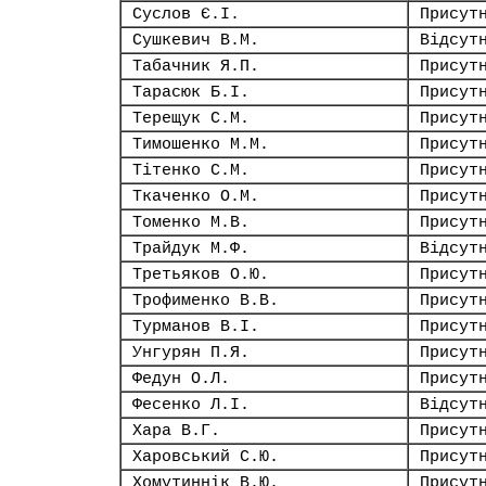
Суслов Є.І.
Присут
Сушкевич В.М.
Відсут
Табачник Я.П.
Присут
Тарасюк Б.І.
Присут
Терещук С.М.
Присут
Тимошенко М.М.
Присут
Тітенко С.М.
Присут
Ткаченко О.М.
Присут
Томенко М.В.
Присут
Трайдук М.Ф.
Відсут
Третьяков О.Ю.
Присут
Трофименко В.В.
Присут
Турманов В.І.
Присут
Унгурян П.Я.
Присут
Федун О.Л.
Присут
Фесенко Л.І.
Відсут
Хара В.Г.
Присут
Харовський С.Ю.
Присут
Хомутиннік В.Ю.
Присут