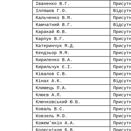
Іваненко В.Г.
Присут
Ілляшов Г.О.
Відсут
Кальченко В.М.
Присут
Камчатний В.Г.
Відсут
Каракай Ю.В.
Присут
Карпук В.Г.
Присут
Катеринчук М.Д.
Присут
Кендзьор Я.М.
Присут
Кириленко В.А.
Присут
Кирильчук Є.І.
Присут
Ківалов С.В.
Присут
Кінах А.К.
Відсут
Климець П.А.
Присут
Клюєв А.П.
Присут
Ключковський Ю.Б.
Присут
Коваль В.С.
Присут
Ковзель М.О.
Присут
Кожем’якін А.А.
Присут
Колесніков Б.В.
Присут