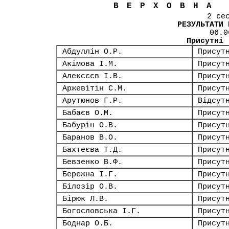
ВЕРХОВНА
2 се
РЕЗУЛЬТАТИ 
06.0
Присутні
Абдуллін О.Р.
Присут
Акімова І.М.
Присут
Алексєєв І.В.
Присут
Аржевітін С.М.
Присут
Арутюнов Г.Р.
Відсут
Бабаєв О.М.
Присут
Бабурін О.В.
Присут
Баранов В.О.
Присут
Бахтеєва Т.Д.
Присут
Бевзенко В.Ф.
Присут
Бережна І.Г.
Присут
Білозір О.В.
Присут
Бірюк Л.В.
Присут
Богословська І.Г.
Присут
Боднар О.Б.
Присут