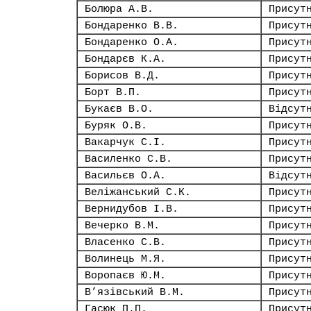
Болюра А.В.
Присут
Бондаренко В.В.
Присут
Бондаренко О.А.
Присут
Бондарєв К.А.
Присут
Борисов В.Д.
Присут
Борт В.П.
Присут
Букаєв В.О.
Відсут
Буряк О.В.
Присут
Вакарчук С.І.
Присут
Василенко С.В.
Присут
Васильєв О.А.
Відсут
Веліжанський С.К.
Присут
Вернидубов І.В.
Присут
Вечерко В.М.
Присут
Власенко С.В.
Присут
Волинець М.Я.
Присут
Воропаєв Ю.М.
Присут
В’язівський В.М.
Присут
Гасюк П.П.
Присут