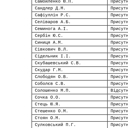
Самойленко Ю.П.
Присут
Сандлер Д.М.
Присут
Сафіуллін Р.С.
Присут
Селіваров А.Б.
Присут
Семинога А.І.
Присут
Сербін Ю.С.
Присут
Синиця А.М.
Присут
Сівкович В.Л.
Присут
Сідельник І.І.
Присут
Скубашевський С.В.
Присут
Скудар Г.М.
Присут
Слободян О.В.
Присут
Соболєв С.В.
Присут
Солошенко М.П.
Відсут
Сочка О.О.
Присут
Стець Ю.Я.
Присут
Стешенко О.М.
Присут
Стоян О.М.
Присут
Сулковський П.Г.
Присут