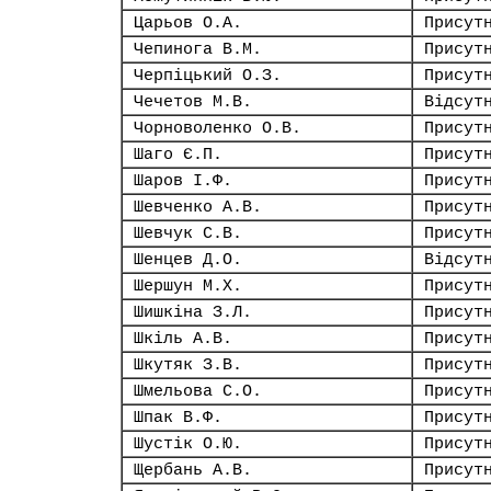
Царьов О.А.
Присут
Чепинога В.М.
Присут
Черпіцький О.З.
Присут
Чечетов М.В.
Відсут
Чорноволенко О.В.
Присут
Шаго Є.П.
Присут
Шаров І.Ф.
Присут
Шевченко А.В.
Присут
Шевчук С.В.
Присут
Шенцев Д.О.
Відсут
Шершун М.Х.
Присут
Шишкіна З.Л.
Присут
Шкіль А.В.
Присут
Шкутяк З.В.
Присут
Шмельова С.О.
Присут
Шпак В.Ф.
Присут
Шустік О.Ю.
Присут
Щербань А.В.
Присут