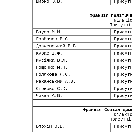
Ширко Ю.В.
Присут
Фракція політич
Кількі
Присутні
Бауер М.Й.
Присут
Горбачов В.С.
Присут
Драчевський В.В.
Присут
Курас І.Ф.
Присут
Мусіяка В.Л.
Присут
Нощенко М.П.
Присут
Полякова Л.Є.
Присут
Раханський А.В.
Присут
Стребко С.К.
Присут
Чикал А.В.
Присут
Фракція Соціал-дем
Кількі
Присутні
Блохін О.В.
Присут