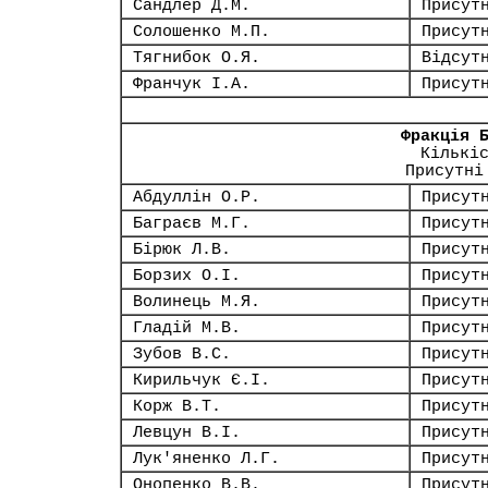
Сандлер Д.М.
Присут
Солошенко М.П.
Присут
Тягнибок О.Я.
Відсут
Франчук І.А.
Присут
Фракція 
Кількі
Присутні
Абдуллін О.Р.
Присут
Баграєв М.Г.
Присут
Бірюк Л.В.
Присут
Борзих О.І.
Присут
Волинець М.Я.
Присут
Гладій М.В.
Присут
Зубов В.С.
Присут
Кирильчук Є.І.
Присут
Корж В.Т.
Присут
Левцун В.І.
Присут
Лук'яненко Л.Г.
Присут
Онопенко В.В.
Присут