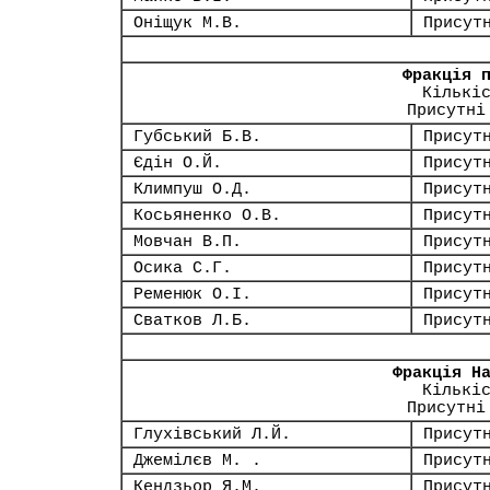
Оніщук М.В.
Присут
Фракція 
Кількі
Присутні
Губський Б.В.
Присут
Єдін О.Й.
Присут
Климпуш О.Д.
Присут
Косьяненко О.В.
Присут
Мовчан В.П.
Присут
Осика С.Г.
Присут
Ременюк О.І.
Присут
Сватков Л.Б.
Присут
Фракція Н
Кількі
Присутні
Глухівський Л.Й.
Присут
Джемілєв М. .
Присут
Кендзьор Я.М.
Присут