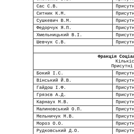
Сас С.В.
Присут
Ситник К.М.
Присут
Сушкевич В.М.
Присут
Федорчук Я.П.
Присут
Хмельницький В.І.
Присут
Шевчук С.В.
Присут
Фракція Соціа
Кількі
Присутні
Бокий І.С.
Присут
Вінський Й.В.
Присут
Гайдош І.Ф.
Присут
Грязєв А.Д.
Присут
Карнаух М.В.
Присут
Малиновський О.П.
Присут
Мельничук М.В.
Присут
Мороз О.О.
Присут
Рудковський Д.О.
Присут