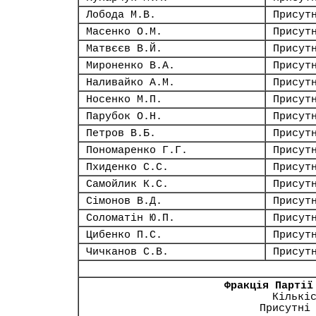
Лобода М.В.
Присут
Масенко О.М.
Присут
Матвєєв В.Й.
Присут
Мироненко В.А.
Присут
Наливайко А.М.
Присут
Носенко М.П.
Присут
Парубок О.Н.
Присут
Петров В.Б.
Присут
Пономаренко Г.Г.
Присут
Пхиденко С.С.
Присут
Самойлик К.С.
Присут
Сімонов В.Д.
Присут
Соломатін Ю.П.
Присут
Цибенко П.С.
Присут
Чичканов С.В.
Присут
Фракція Партії
Кількі
Присутні