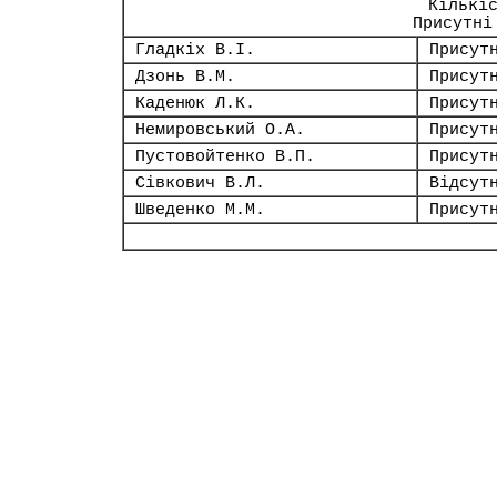
Кількі
Присутні
Гладкіх В.І.
Присут
Дзонь В.М.
Присут
Каденюк Л.К.
Присут
Немировський О.А.
Присут
Пустовойтенко В.П.
Присут
Сівкович В.Л.
Відсут
Шведенко М.М.
Присут