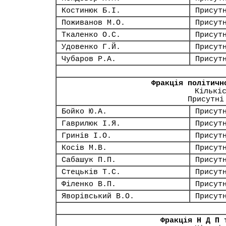
Костинюк Б.І.
Присут
Поживанов М.О.
Присут
Ткаленко О.С.
Присут
Удовенко Г.Й.
Присут
Чубаров Р.А.
Присут
Фракція політичн
Кількі
Присутні
Бойко Ю.А.
Присут
Гаврилюк І.Я.
Присут
Гринів І.О.
Присут
Косів М.В.
Присут
Сабашук П.П.
Присут
Стецьків Т.С.
Присут
Філенко В.П.
Присут
Яворівський В.О.
Присут
Фракція Н Д П 