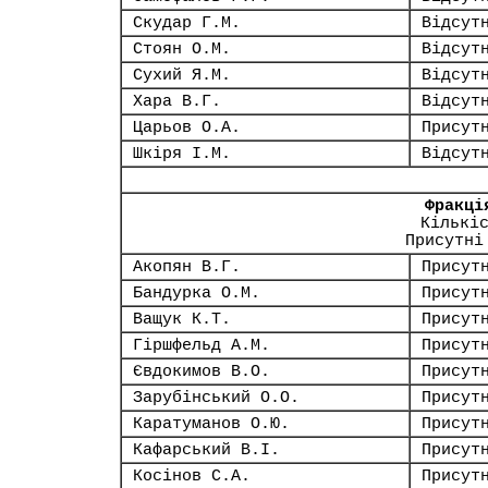
Скудар Г.М.
Відсут
Стоян О.М.
Відсут
Сухий Я.М.
Відсут
Хара В.Г.
Відсут
Царьов О.А.
Присут
Шкіря І.М.
Відсут
Фракці
Кількі
Присутні
Акопян В.Г.
Присут
Бандурка О.М.
Присут
Ващук К.Т.
Присут
Гіршфельд А.М.
Присут
Євдокимов В.О.
Присут
Зарубінський О.О.
Присут
Каратуманов О.Ю.
Присут
Кафарський В.І.
Присут
Косінов С.А.
Присут