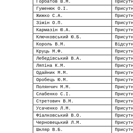
Горбатов В.М.
Присут
Гуменюк О.І.
Присут
Жижко С.А.
Присут
Зімін О.П.
Присут
Кармазін Ю.А.
Присут
Ключковський Ю.Б.
Присут
Король В.М.
Відсут
Круць М.Ф.
Присут
Лебедівський В.А.
Присут
Ляпіна К.М.
Присут
Одайник М.М.
Присут
Оробець Ю.М.
Присут
Полянчич М.М.
Присут
Слабенко С.І.
Присут
Стретович В.М.
Присут
Усаченко Л.М.
Присут
Фіалковський В.О.
Присут
Черновецький Л.М.
Присут
Шкляр В.Б.
Присут