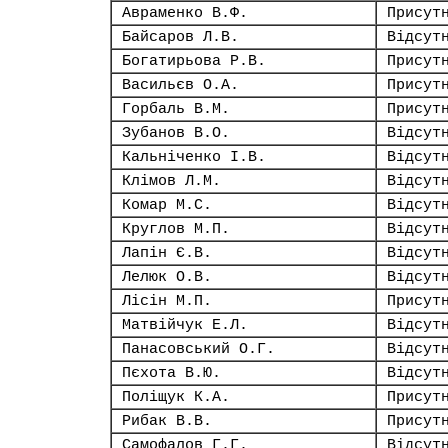
Авраменко В.Ф.
Присут
Байсаров Л.В.
Відсут
Богатирьова Р.В.
Присут
Васильєв О.А.
Присут
Горбаль В.М.
Присут
Зубанов В.О.
Відсут
Кальніченко І.В.
Відсут
Клімов Л.М.
Відсут
Комар М.С.
Відсут
Круглов М.П.
Відсут
Лапін Є.В.
Відсут
Лелюк О.В.
Відсут
Лісін М.П.
Присут
Матвійчук Е.Л.
Відсут
Панасовський О.Г.
Відсут
Пєхота В.Ю.
Відсут
Поліщук К.А.
Присут
Рибак В.В.
Присут
Самофалов Г.Г.
Відсут