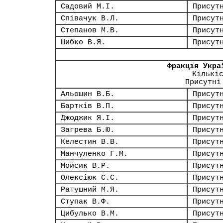
Садовий М.І.
Присут
Співачук В.Л.
Присут
Степанов М.В.
Присут
Шибко В.Я.
Присут
Фракція Укра
Кількі
Присутні
Альошин В.Б.
Присут
Бартків В.П.
Присут
Джоджик Я.І.
Присут
Загрева Б.Ю.
Присут
Келестин В.В.
Присут
Манчуленко Г.М.
Присут
Мойсик В.Р.
Присут
Олексіюк С.С.
Присут
Ратушний М.Я.
Присут
Ступак В.Ф.
Присут
Цибулько В.М.
Присут