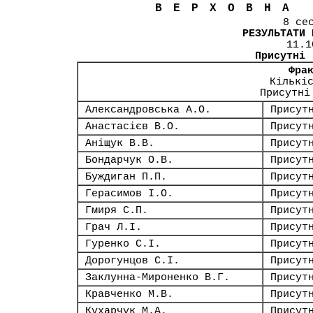
ВЕРХОВНА
8 се
РЕЗУЛЬТАТИ 
11.1
Присутні
Фра
Кількі
Присутні
Александровська А.О.
Присут
Анастасієв В.О.
Присут
Аніщук В.В.
Присут
Бондарчук О.В.
Присут
Буждиган П.П.
Присут
Герасимов І.О.
Присут
Гмиря С.П.
Присут
Грач Л.І.
Присут
Гуренко С.І.
Присут
Дорогунцов С.І.
Присут
Заклунна-Мироненко В.Г.
Присут
Кравченко М.В.
Присут
Кухарчук М.А.
Присут