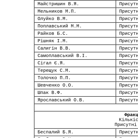
Майстришин В.Я.
Присут
Мельников М.П.
Присут
Олуйко В.М.
Присут
Поплавський М.М.
Присут
Райков Б.С.
Присут
Рішняк І.М.
Присут
Салигін В.В.
Присут
Самоплавський В.І.
Присут
Сігал Є.Я.
Присут
Терещук С.М.
Присут
Толочко П.П.
Присут
Шевченко О.О.
Присут
Шпак В.Ф.
Присут
Ярославський О.В.
Присут
Фрак
Кількі
Присутні
Беспалий Б.Я.
Присут