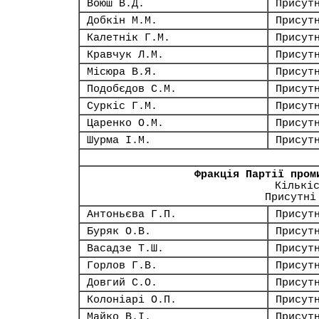
Воюш В.Д.
Присут
Добкін М.М.
Присут
Калетнік Г.М.
Присут
Кравчук Л.М.
Присут
Місюра В.Я.
Присут
Подобєдов С.М.
Присут
Суркіс Г.М.
Присут
Царенко О.М.
Присут
Шурма І.М.
Присут
Фракція Партії пром
Кількі
Присутні
Антоньєва Г.П.
Присут
Буряк О.В.
Присут
Васадзе Т.Ш.
Присут
Горлов Г.В.
Присут
Довгий С.О.
Присут
Колоніарі О.П.
Присут
Майко В.І.
Присут