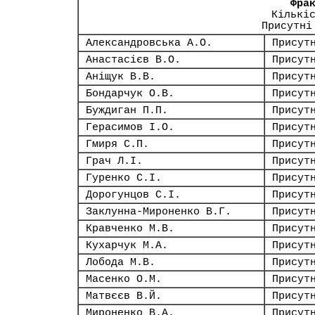
Фра
Кількі
Присутні
Александровська А.О.
Присут
Анастасієв В.О.
Присут
Аніщук В.В.
Присут
Бондарчук О.В.
Присут
Буждиган П.П.
Присут
Герасимов І.О.
Присут
Гмиря С.П.
Присут
Грач Л.І.
Присут
Гуренко С.І.
Присут
Дорогунцов С.І.
Присут
Заклунна-Мироненко В.Г.
Присут
Кравченко М.В.
Присут
Кухарчук М.А.
Присут
Лобода М.В.
Присут
Масенко О.М.
Присут
Матвєєв В.Й.
Присут
Мироненко В.А.
Присут