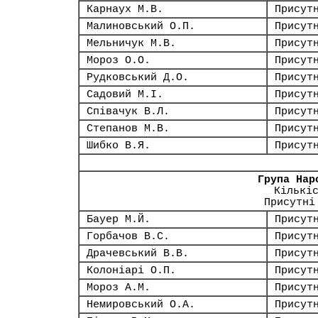
Карнаух М.В.
Присут
Малиновський О.П.
Присут
Мельничук М.В.
Присут
Мороз О.О.
Присут
Рудковський Д.О.
Присут
Садовий М.І.
Присут
Співачук В.Л.
Присут
Степанов М.В.
Присут
Шибко В.Я.
Присут
Група Нар
Кількі
Присутні
Бауер М.Й.
Присут
Горбачов В.С.
Присут
Драчевський В.В.
Присут
Колоніарі О.П.
Присут
Мороз А.М.
Присут
Немировський О.А.
Присут