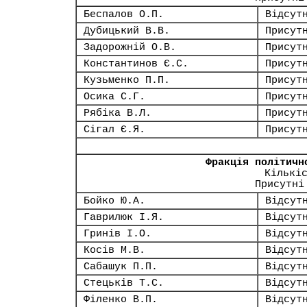
Беспалов О.П.
Відсут
Дубицький В.В.
Присут
Задорожній О.В.
Присут
Константинов Є.С.
Присут
Кузьменко П.П.
Присут
Осика С.Г.
Присут
Рябіка В.Л.
Присут
Сігал Є.Я.
Присут
Фракція політичн
Кількі
Присутні
Бойко Ю.А.
Відсут
Гаврилюк І.Я.
Відсут
Гринів І.О.
Відсут
Косів М.В.
Відсут
Сабашук П.П.
Відсут
Стецьків Т.С.
Відсут
Філенко В.П.
Відсут