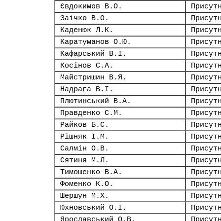
Євдокимов В.О.
Присут
Заічко В.О.
Присут
Каденюк Л.К.
Присут
Каратуманов О.Ю.
Присут
Кафарський В.І.
Присут
Косінов С.А.
Присут
Майстришин В.Я.
Присут
Надрага В.І.
Присут
Плютинський В.А.
Присут
Правденко С.М.
Присут
Райков Б.С.
Присут
Рішняк І.М.
Присут
Салмін О.В.
Присут
Сятиня М.Л.
Присут
Тимошенко В.А.
Присут
Фоменко К.О.
Присут
Шершун М.Х.
Присут
Юхновський О.І.
Присут
Ярославський О.В.
Присут