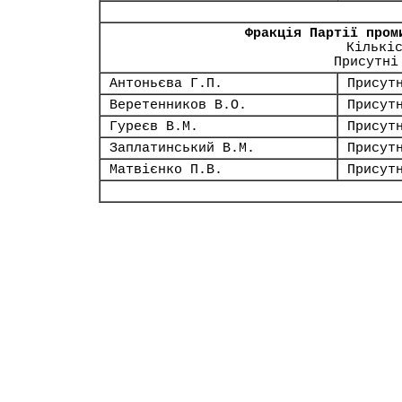
Фракція Партії пром
Кількі
Присутні
Антоньєва Г.П.
Присут
Веретенников В.О.
Присут
Гуреєв В.М.
Присут
Заплатинський В.М.
Присут
Матвієнко П.В.
Присут