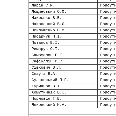
Ларін С.М.
Присут
Лєщинський О.О.
Присут
Макеєнко В.В.
Присут
Наконечний В.Л.
Присут
Пеклушенко О.М.
Присут
Писарчук П.І.
Присут
Потапов В.І.
Присут
Римарук О.І.
Присут
Самофалов Г.Г.
Присут
Сафіуллін Р.С.
Присут
Сівкович В.Л.
Присут
Слаута В.А.
Присут
Сулковський П.Г.
Присут
Турманов В.І.
Присут
Хомутиннік В.Ю.
Присут
Чорновіл Т.В.
Присут
Янковський М.А.
Присут