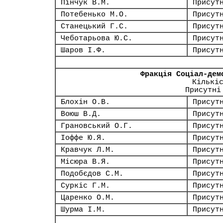
Пінчук В.М.
Присут
Потебенько М.О.
Присут
Станецький Г.С.
Присут
Чеботарьова Ю.С.
Присут
Шаров І.Ф.
Присут
Фракція Соціал-дем
Кількі
Присутні
Блохін О.В.
Присут
Воюш В.Д.
Присут
Грановський О.Г.
Присут
Іоффе Ю.Я.
Присут
Кравчук Л.М.
Присут
Місюра В.Я.
Присут
Подобєдов С.М.
Присут
Суркіс Г.М.
Присут
Царенко О.М.
Присут
Шурма І.М.
Присут