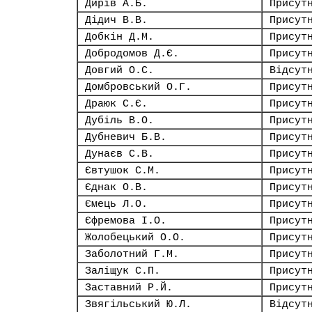
Дирів А.Б.
Присут
Дідич В.В.
Присут
Добкін Д.М.
Присут
Добродомов Д.Є.
Присут
Довгий О.С.
Відсут
Домбровський О.Г.
Присут
Драюк С.Є.
Присут
Дубіль В.О.
Присут
Дубневич Б.В.
Присут
Дунаєв С.В.
Присут
Євтушок С.М.
Присут
Єднак О.В.
Присут
Ємець Л.О.
Присут
Єфремова І.О.
Присут
Жолобецький О.О.
Присут
Заболотний Г.М.
Присут
Заліщук С.П.
Присут
Заставний Р.Й.
Присут
Звягільський Ю.Л.
Відсут