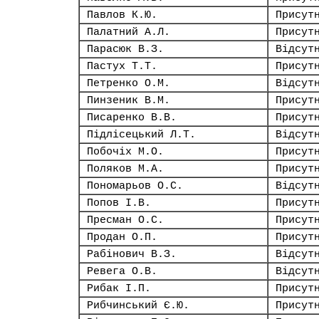
Павлов К.Ю.
Присут
Палатний А.Л.
Присут
Парасюк В.З.
Відсут
Пастух Т.Т.
Присут
Петренко О.М.
Відсут
Пинзеник В.М.
Присут
Писаренко В.В.
Присут
Підлісецький Л.Т.
Відсут
Побочіх М.О.
Присут
Поляков М.А.
Присут
Пономарьов О.С.
Відсут
Попов І.В.
Присут
Пресман О.С.
Присут
Продан О.П.
Присут
Рабінович В.З.
Відсут
Ревега О.В.
Відсут
Рибак І.П.
Присут
Рибчинський Є.Ю.
Присут