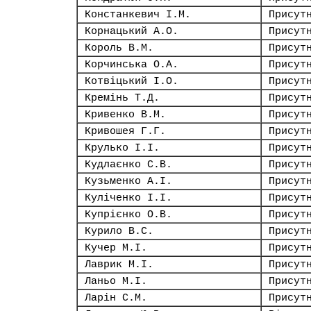
Констанкевич І.М.
Присут
Корнацький А.О.
Присут
Король В.М.
Присут
Корчинська О.А.
Присут
Котвіцький І.О.
Присут
Кремінь Т.Д.
Присут
Кривенко В.М.
Присут
Кривошея Г.Г.
Присут
Крулько І.І.
Присут
Кудлаєнко С.В.
Присут
Кузьменко А.І.
Присут
Куліченко І.І.
Присут
Купрієнко О.В.
Присут
Курило В.С.
Присут
Кучер М.І.
Присут
Лаврик М.І.
Присут
Ланьо М.І.
Присут
Ларін С.М.
Присут