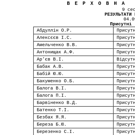
ВЕРХОВНА
9 се
РЕЗУЛЬТАТИ 
04.0
Присутні
Абдуллін О.Р.
Присут
Алексєєв І.С.
Присут
Амельченко В.В.
Присут
Антонищак А.Ф.
Присут
Ар’єв В.І.
Відсут
Бабак А.В.
Присут
Бабій Ю.Ю.
Присут
Бакуменко О.Б.
Присут
Балога В.І.
Присут
Балога П.І.
Присут
Барвіненко В.Д.
Присут
Батенко Т.І.
Присут
Безбах Я.Я.
Присут
Береза Б.Ю.
Присут
Березенко С.І.
Присут