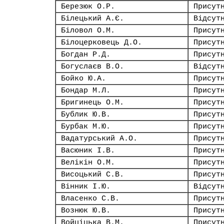
Березюк О.Р.
Присут
Білецький А.Є.
Відсут
Біловол О.М.
Присут
Білоцерковець Д.О.
Присут
Богдан Р.Д.
Присут
Богуслаєв В.О.
Відсут
Бойко Ю.А.
Присут
Бондар М.Л.
Присут
Бригинець О.М.
Присут
Бублик Ю.В.
Присут
Бурбак М.Ю.
Присут
Вадатурський А.О.
Присут
Васюник І.В.
Присут
Велікін О.М.
Присут
Висоцький С.В.
Присут
Вінник І.Ю.
Відсут
Власенко С.В.
Присут
Вознюк Ю.В.
Присут
Войціцька В.М.
Присут