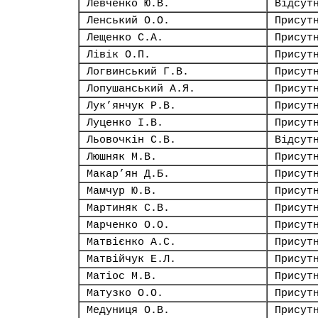
Левченко Ю.В.
Відсут
Ленський О.О.
Присут
Лещенко С.А.
Присут
Лівік О.П.
Присут
Логвинський Г.В.
Присут
Лопушанський А.Я.
Присут
Лук’янчук Р.В.
Присут
Луценко І.В.
Присут
Льовочкін С.В.
Відсут
Люшняк М.В.
Присут
Макар’ян Д.Б.
Присут
Мамчур Ю.В.
Присут
Мартиняк С.В.
Присут
Марченко О.О.
Присут
Матвієнко А.С.
Присут
Матвійчук Е.Л.
Присут
Матіос М.В.
Присут
Матузко О.О.
Присут
Медуниця О.В.
Присут