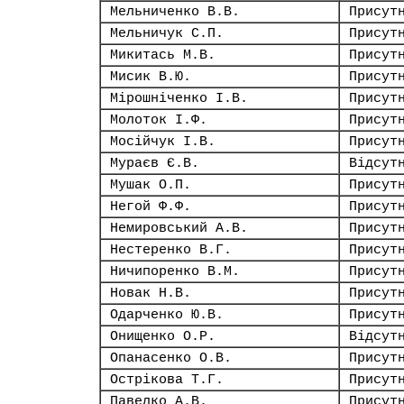
Мельниченко В.В.
Присут
Мельничук С.П.
Присут
Микитась М.В.
Присут
Мисик В.Ю.
Присут
Мірошніченко І.В.
Присут
Молоток І.Ф.
Присут
Мосійчук І.В.
Присут
Мураєв Є.В.
Відсут
Мушак О.П.
Присут
Негой Ф.Ф.
Присут
Немировський А.В.
Присут
Нестеренко В.Г.
Присут
Ничипоренко В.М.
Присут
Новак Н.В.
Присут
Одарченко Ю.В.
Присут
Онищенко О.Р.
Відсут
Опанасенко О.В.
Присут
Острікова Т.Г.
Присут
Павелко А.В.
Присут