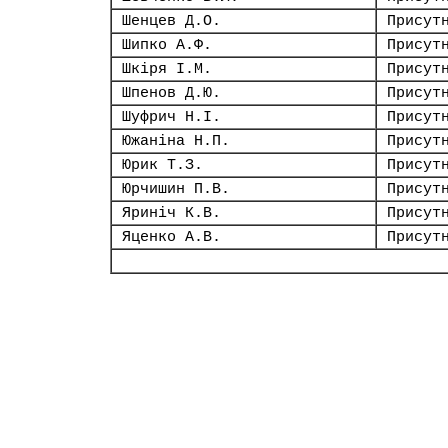
Шенцев Д.О.
Присут
Шипко А.Ф.
Присут
Шкіря І.М.
Присут
Шпенов Д.Ю.
Присут
Шуфрич Н.І.
Присут
Южаніна Н.П.
Присут
Юрик Т.З.
Присут
Юрчишин П.В.
Присут
Яриніч К.В.
Присут
Яценко А.В.
Присут