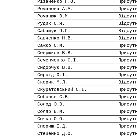
Різаненко П.О.
Присут
Романова А.А.
Присут
Романюк В.М.
Відсут
Рудик С.Я.
Відсут
Сабашук П.П.
Відсут
Савченко Н.В.
Відсут
Сажко С.М.
Присут
Севрюков В.В.
Присут
Семенченко С.І.
Присут
Сидорчук В.В.
Присут
Сироїд О.І.
Присут
Скорик М.Л.
Відсут
Скуратовський С.І.
Присут
Соболєв С.В.
Присут
Солод Ю.В.
Присут
Соляр В.М.
Присут
Сочка О.О.
Присут
Спориш І.Д.
Присут
Стеценко Д.О.
Присут