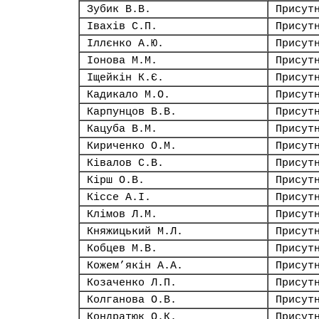
Зубик В.В.
Присут
Івахів С.П.
Присут
Іллєнко А.Ю.
Присут
Іонова М.М.
Присут
Іщейкін К.Є.
Присут
Кадикало М.О.
Присут
Карпунцов В.В.
Присут
Кацуба В.М.
Присут
Кириченко О.М.
Присут
Ківалов С.В.
Присут
Кірш О.В.
Присут
Кіссе А.І.
Присут
Клімов Л.М.
Присут
Княжицький М.Л.
Присут
Кобцев М.В.
Присут
Кожем’якін А.А.
Присут
Козаченко Л.П.
Присут
Колганова О.В.
Присут
Кондратюк О.К.
Присут