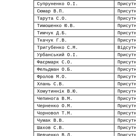
Супруненко О.І.
Присут
Сюмар В.П.
Присут
Тарута С.О.
Присут
Тимошенко Ю.В.
Присут
Тимчук Д.Б.
Присут
Ткачук Г.В.
Присут
Тригубенко С.М.
Відсут
Урбанський О.І.
Присут
Фаєрмарк С.О.
Присут
Фельдман О.Б.
Присут
Фролов М.О.
Присут
Хлань С.В.
Присут
Хомутиннік В.Ю.
Присут
Чепинога В.М.
Присут
Черненко О.М.
Присут
Чорновол Т.М.
Присут
Чумак В.В.
Присут
Шахов С.В.
Присут
Шевченко В.Л.
Присут