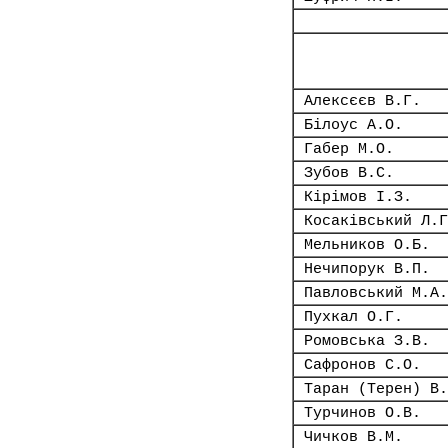
Алексєєв В.Г.
Білоус А.О.
Габер М.О.
Зубов В.С.
Кірімов І.З.
Косаківський Л.Г
Мельников О.Б.
Нечипорук В.П.
Павловський М.А.
Пухкал О.Г.
Ромовська З.В.
Сафронов С.О.
Таран (Терен) В.
Турчинов О.В.
Чичков В.М.