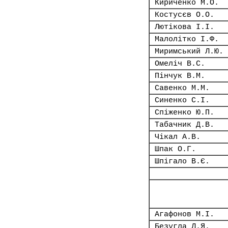
Кириченко М.О.
Костусєв О.О.
Лютікова І.І.
Малолітко І.Ф.
Миримський Л.Ю.
Омеліч В.С.
Пінчук В.М.
Савенко М.М.
Синенко С.І.
Спіженко Ю.П.
Табачник Д.В.
Чікал А.В.
Шпак О.Г.
Шпігало В.Є.
Агафонов М.І.
Безугла Л.Я.