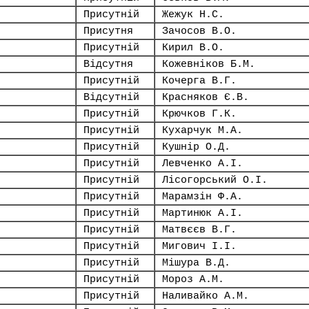
Присутній
Жежук Н.С.
Присутня
Зачосов В.О.
Присутній
Кирил В.О.
Відсутня
Кожевніков Б.М.
Присутній
Кочерга В.Г.
Відсутній
Красняков Є.В.
Присутній
Крючков Г.К.
Присутній
Кухарчук М.А.
Присутній
Кушнір О.Д.
Присутній
Левченко А.І.
Присутній
Лісогорський О.І.
Присутній
Марамзін Ф.А.
Присутній
Мартинюк А.І.
Присутній
Матвєєв В.Г.
Присутній
Мигович І.І.
Присутній
Мішура В.Д.
Присутній
Мороз А.М.
Присутній
Наливайко А.М.