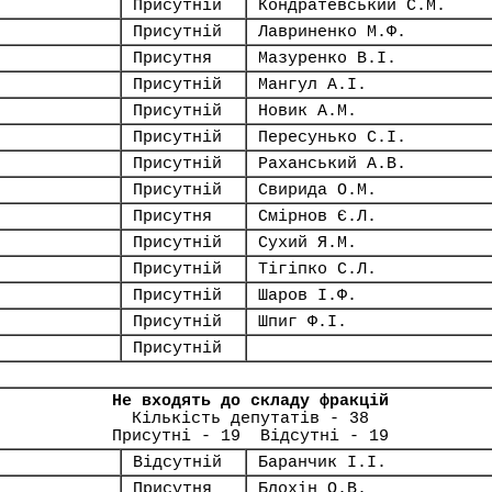
Присутній
Кондратевський С.М.
Присутній
Лавриненко М.Ф.
Присутня
Мазуренко В.І.
Присутній
Мангул А.І.
Присутній
Новик А.М.
Присутній
Пересунько С.І.
Присутній
Раханський А.В.
Присутній
Свирида О.М.
Присутня
Смірнов Є.Л.
Присутній
Сухий Я.М.
Присутній
Тігіпко С.Л.
Присутній
Шаров І.Ф.
Присутній
Шпиг Ф.І.
Присутній
Не входять до складу фракцій
Кількість депутатів - 38
Присутні - 19 Відсутні - 19
Відсутній
Баранчик І.І.
Присутня
Блохін О.В.