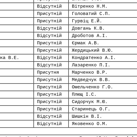
Відсутній
Вітренко Н.М.
Присутній
Головатий С.П.
Присутній
Гурвіц Е.Й.
Відсутній
Довгань К.В.
Відсутній
Дроботов А.І.
Присутній
Єрмак А.В.
Присутній
Жердицький В.Ю.
ка В.Е.
Відсутній
Кондратенко А.І.
Відсутній
Лазаренко П.І.
Присутня
Марченко В.Р.
Присутній
Медведчук В.В.
Присутній
Омельченко Г.О.
Присутній
Плющ І.С.
Присутній
Сидорчук М.Ю.
Присутній
Старинець О.Г.
Відсутній
Шишкін В.І.
Відсутній
Яковенко О.М.