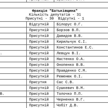
Фракція "Батьківщина"
Кількість депутатів - 31
Присутні - 30 Відсутні - 1
Відсутній
Білорус О.Г.
Присутній
Борзов В.П.
Присутній
Давидов В.В.
Присутній
Кирильчук Є.І.
Присутній
Константинов Е.С.
.
Присутній
Левцун В.І.
Присутній
Настенко О.А.
Присутній
Онопенко В.В.
Присутній
Правденко С.М.
Присутній
Ременюк О.І.
Присутня
Сас С.В.
Присутній
Сушкевич В.М.
В.
Присутній
Толочко П.П.
Присутній
Черненко В.Г.
Присутній
Чобіт Д.В.