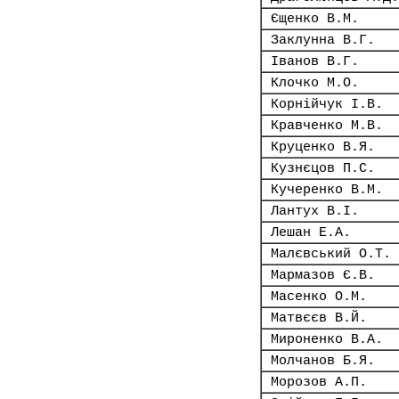
Єщенко В.М.
Заклунна В.Г.
Іванов В.Г.
Клочко М.О.
Корнійчук І.В.
Кравченко М.В.
Круценко В.Я.
Кузнєцов П.С.
Кучеренко В.М.
Лантух В.І.
Лешан Е.А.
Малєвський О.Т.
Мармазов Є.В.
Масенко О.М.
Матвєєв В.Й.
Мироненко В.А.
Молчанов Б.Я.
Морозов А.П.