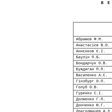
В
Абрамов Ф.М.
Анастасієв В.О.
Аннєнков Є.І.
Баулін П.Б.
Бондарчук О.В.
Буждиган П.П.
Василенко А.С.
Гінзбург О.П.
Голуб О.В.
Гуренко С.І.
Долженко Г.П.
Донченко Ю.Г.
Драголюнцев А.Д.