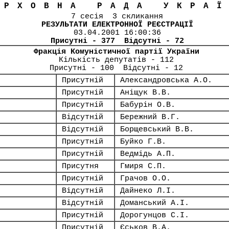
ЕРХОВНА РАДА УКРА
7 сесія 3 скликання
РЕЗУЛЬТАТИ ЕЛЕКТРОННОЇ РЕЄСТРАЦІЇ
03.04.2001 16:00:36
Присутні - 377 Відсутні - 72
Фракція Комуністичної партії України
Кількість депутатів - 112
Присутні - 100 Відсутні - 12
Присутній
Александровська А.О.
Присутній
Аніщук В.В.
Присутній
Бабурін О.В.
Відсутній
Бережний В.Г.
Відсутній
Борщевський В.В.
Присутній
Буйко Г.В.
Присутній
Ведмідь А.П.
Присутня
Гмиря С.П.
Присутній
Грачов О.О.
Відсутній
Дайнеко Л.І.
Відсутній
Доманський А.І.
Присутній
Дорогунцов С.І.
Присутній
Єськов В.А.