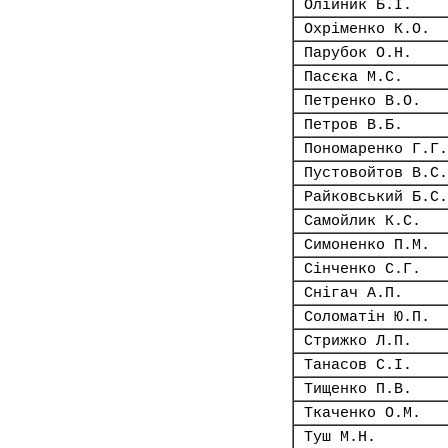
Олійник Б.І.
Охріменко К.О.
Парубок О.Н.
Пасєка М.С.
Петренко В.О.
Петров В.Б.
Пономаренко Г.Г.
Пустовойтов В.С.
Райковський Б.С.
Самойлик К.С.
Симоненко П.М.
Сінченко С.Г.
Снігач А.П.
Соломатін Ю.П.
Стрижко Л.П.
Танасов С.І.
Тищенко П.В.
Ткаченко О.М.
Туш М.Н.