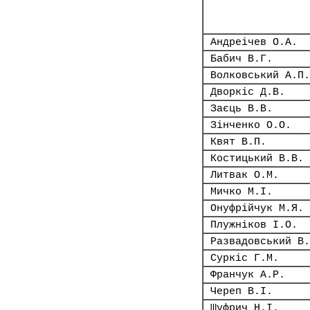
Андреічев О.А.
Бабич В.Г.
Волковський А.П.
Дворкіс Д.В.
Заєць В.В.
Зінченко О.О.
Квят В.П.
Костицький В.В.
Литвак О.М.
Мичко М.І.
Онуфрійчук М.Я.
Плужніков І.О.
Развадовський В.
Суркіс Г.М.
Франчук А.Р.
Череп В.І.
Шуфрич Н.І.