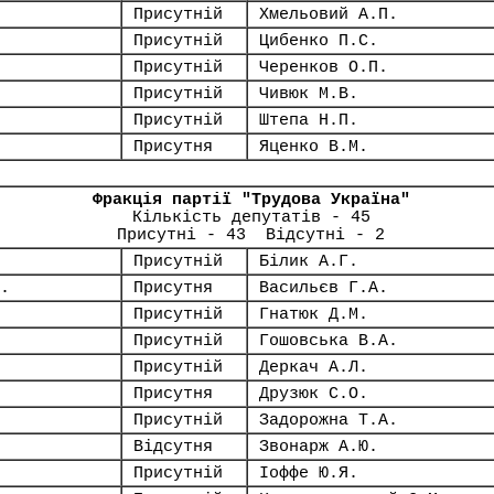
Присутній
Хмельовий А.П.
Присутній
Цибенко П.С.
Присутній
Черенков О.П.
Присутній
Чивюк М.В.
Присутній
Штепа Н.П.
Присутня
Яценко В.М.
Фракція партії "Трудова Україна"
Кількість депутатів - 45
Присутні - 43 Відсутні - 2
Присутній
Білик А.Г.
.
Присутня
Васильєв Г.А.
Присутній
Гнатюк Д.М.
Присутній
Гошовська В.А.
Присутній
Деркач А.Л.
Присутня
Друзюк С.О.
Присутній
Задорожна Т.А.
Відсутня
Звонарж А.Ю.
Присутній
Іоффе Ю.Я.