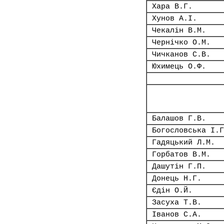
Хара В.Г.
Хунов А.І.
Чекалін В.М.
Чернічко О.М.
Чичканов С.В.
Юхимець О.Ф.
Балашов Г.В.
Богословська І.Г
Гадяцький Л.М.
Горбатов В.М.
Дашутін Г.П.
Донець Н.Г.
Єдін О.Й.
Засуха Т.В.
Іванов С.А.