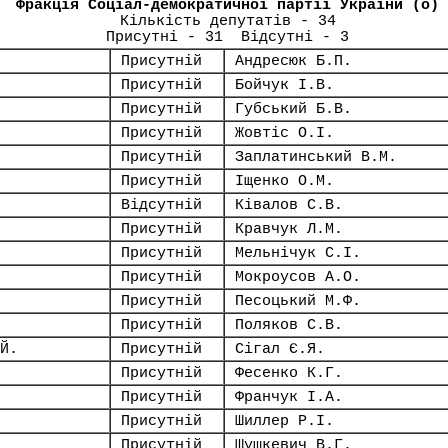
Фракція Соціал-демократичної партії України (о)
Кількість депутатів - 34
Присутні - 31 Відсутні - 3
Присутній
Андресюк Б.П.
Присутній
Бойчук І.В.
Присутній
Губський Б.В.
Присутній
Жовтіс О.І.
Присутній
Заплатинський В.М.
Присутній
Іщенко О.М.
Відсутній
Ківалов С.В.
Присутній
Кравчук Л.М.
Присутній
Мельнічук С.І.
Присутній
Мокроусов А.О.
Присутній
Песоцький М.Ф.
Присутній
Поляков С.В.
Й.
Присутній
Сігал Є.Я.
Присутній
Фесенко К.Г.
Присутній
Франчук І.А.
Присутній
Шиллер Р.І.
Присутній
Шушкевич В.Г.