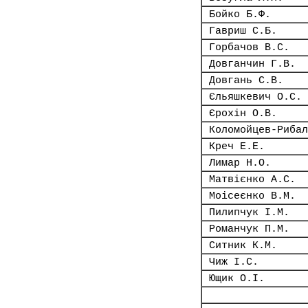
Бойко Б.Ф.
Гавриш С.Б.
Горбачов В.С.
Довганчин Г.В.
Довгань С.В.
Єльяшкевич О.С.
Єрохін О.В.
Коломойцев-Рибал
Креч Е.Е.
Лимар Н.О.
Матвієнко А.С.
Моісеєнко В.М.
Пилипчук І.М.
Романчук П.М.
Ситник К.М.
Чиж І.С.
Ющик О.І.