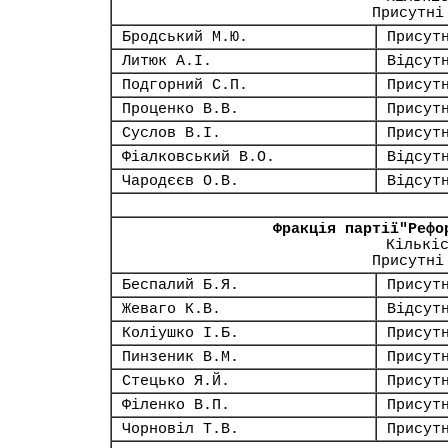
Присутні
Бродський М.Ю.
Присут
Литюк А.І.
Відсут
Подгорний С.П.
Присут
Проценко В.В.
Присут
Суслов В.І.
Присут
Фіалковський В.О.
Відсут
Чародєєв О.В.
Відсут
Фракція партії"Рефо
Кількі
Присутні
Беспалий Б.Я.
Присут
Жеваго К.В.
Відсут
Коліушко І.Б.
Присут
Пинзеник В.М.
Присут
Стецько Я.Й.
Присут
Філенко В.П.
Присут
Чорновіл Т.В.
Присут