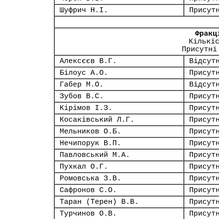
Шуфрич Н.І.
Присут
Фракц
Кількі
Присутні
Алексєєв В.Г.
Відсут
Білоус А.О.
Присут
Габер М.О.
Відсут
Зубов В.С.
Присут
Кірімов І.З.
Присут
Косаківський Л.Г.
Присут
Мельников О.Б.
Присут
Нечипорук В.П.
Присут
Павловський М.А.
Присут
Пухкал О.Г.
Присут
Ромовська З.В.
Присут
Сафронов С.О.
Присут
Таран (Терен) В.В.
Присут
Турчинов О.В.
Присут