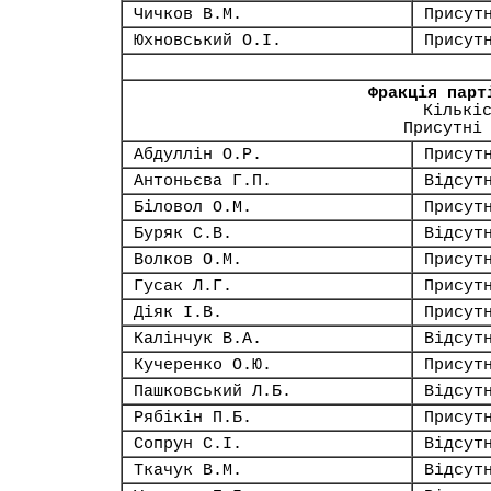
Чичков В.М.
Присут
Юхновський О.І.
Присут
Фракція парт
Кількі
Присутні
Абдуллін О.Р.
Присут
Антоньєва Г.П.
Відсут
Біловол О.М.
Присут
Буряк С.В.
Відсут
Волков О.М.
Присут
Гусак Л.Г.
Присут
Діяк І.В.
Присут
Калінчук В.А.
Відсут
Кучеренко О.Ю.
Присут
Пашковський Л.Б.
Відсут
Рябікін П.Б.
Присут
Сопрун С.І.
Відсут
Ткачук В.М.
Відсут