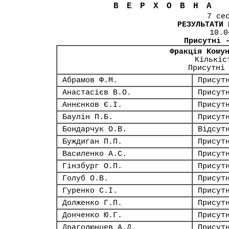
ВЕРХОВНА
7 се
РЕЗУЛЬТАТИ 
10.0
Присутні 
Фракція Кому
Кількіс
Присутні
Абрамов Ф.М.
Присут
Анастасієв В.О.
Присут
Аннєнков Є.І.
Присут
Баулін П.Б.
Присут
Бондарчук О.В.
Відсут
Буждиган П.П.
Присут
Василенко А.С.
Присут
Гінзбург О.П.
Присут
Голуб О.В.
Присут
Гуренко С.І.
Присут
Долженко Г.П.
Присут
Донченко Ю.Г.
Присут
Драголюнцев А.Д.
Присут