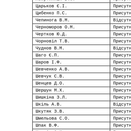
Царьков Є.І.
Присут
Цибенко П.С.
Присут
Чепинога В.М.
Відсут
Черноморов О.М.
Присут
Чертков Ю.Д.
Присут
Чорновіл Т.В.
Присут
Чуднов В.М.
Відсут
Шаго Є.П.
Присут
Шаров І.Ф.
Присут
Шевченко А.В.
Присут
Шевчук С.В.
Присут
Шенцев Д.О.
Присут
Шершун М.Х.
Присут
Шишкіна З.Л.
Присут
Шкіль А.В.
Відсут
Шкутяк З.В.
Присут
Шмельова С.О.
Присут
Шпак В.Ф.
Присут