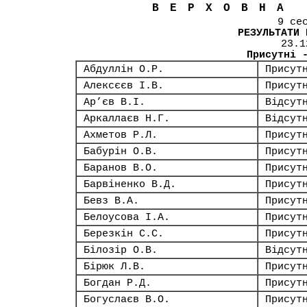
ВЕРХОВНА
9 се
РЕЗУЛЬТАТИ 
23.1
Присутні 
Абдуллін О.Р.
Присут
Алексєєв І.В.
Присут
Ар’єв В.І.
Відсут
Аркаллаєв Н.Г.
Відсут
Ахметов Р.Л.
Присут
Бабурін О.В.
Присут
Баранов В.О.
Присут
Барвіненко В.Д.
Присут
Бевз В.А.
Присут
Белоусова І.А.
Присут
Березкін С.С.
Присут
Білозір О.В.
Відсут
Бірюк Л.В.
Присут
Богдан Р.Д.
Присут
Богуслаєв В.О.
Присут