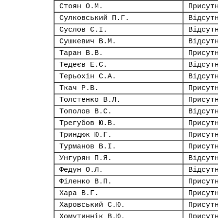
Стоян О.М.
Присут
Сулковський П.Г.
Відсут
Суслов Є.І.
Відсут
Сушкевич В.М.
Відсут
Таран В.В.
Присут
Тедеєв Е.С.
Відсут
Терьохін С.А.
Відсут
Ткач Р.В.
Присут
Толстенко В.Л.
Присут
Тополов В.С.
Відсут
Трегубов Ю.В.
Присут
Триндюк Ю.Г.
Присут
Турманов В.І.
Присут
Унгурян П.Я.
Відсут
Федун О.Л.
Відсут
Філенко В.П.
Присут
Хара В.Г.
Присут
Харовський С.Ю.
Присут
Хомутиннік В.Ю.
Присут