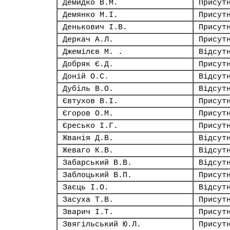
Демидко В.М.
Присут
Демянко М.І.
Присут
Денькович І.В.
Присут
Деркач А.Л.
Присут
Джемілєв М. .
Відсут
Добряк Є.Д.
Присут
Доній О.С.
Відсут
Дубіль В.О.
Відсут
Євтухов В.І.
Присут
Єгоров О.М.
Присут
Єресько І.Г.
Присут
Жванія Д.В.
Відсут
Жеваго К.В.
Відсут
Забарський В.В.
Відсут
Заблоцький В.П.
Присут
Заєць І.О.
Відсут
Засуха Т.В.
Присут
Зварич І.Т.
Присут
Звягільський Ю.Л.
Присут