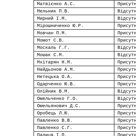
Матвієнко А.С.
Присут
Мельник П.В.
Відсут
Мирний І.М.
Відсут
Мірошниченко Ю.Р.
Присут
Мовчан П.М.
Присут
Момот С.В.
Присут
Москаль Г.Г.
Відсут
Мошак С.М.
Відсут
Мхітарян Н.М.
Присут
Найдьонов А.М.
Присут
Нетецька О.А.
Присут
Одарченко Ю.В.
Присут
Олійник В.М.
Відсут
Омельченко Г.О.
Відсут
Омельянович Д.С.
Присут
Оробець Л.Ю.
Присут
Павленко В.В.
Присут
Павленко С.Г.
Присут
Палиця І.П.
Присут