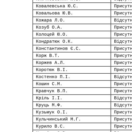
Ковалевська Ю.С.
Присут
Ковальова Ю.В.
Присут
Кожара Л.О.
Відсут
Козуб О.А.
Присут
Колоцей Ю.О.
Присут
Кондратюк О.К.
Відсут
Константинов Є.С.
Присут
Корж В.Т.
Присут
Коржев А.Л.
Присут
Коротюк В.І.
Присут
Костенко П.І.
Відсут
Кошин С.М.
Присут
Кравчук В.П.
Присут
Кріль І.І.
Відсут
Круць М.Ф.
Відсут
Кузьмук О.І.
Присут
Кульчинський М.Г.
Присут
Курило В.С.
Присут