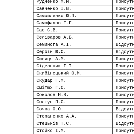
Рудченко М.М.
Присут
Савченко І.В.
Присут
Самойленко Ю.П.
Присут
Самофалов Г.Г.
Присут
Сас С.В.
Присут
Селіваров А.Б.
Присут
Семинога А.І.
Відсут
Сербін Ю.С.
Відсут
Синиця А.М.
Присут
Сідельник І.І.
Присут
Скибінецький О.М.
Присут
Скудар Г.М.
Присут
Смітюх Г.Є.
Присут
Соколов М.В.
Присут
Солтус П.С.
Присут
Сочка О.О.
Відсут
Степаненко А.А.
Присут
Стецьків Т.С.
Відсут
Стойко І.М.
Присут