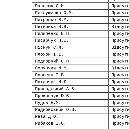
Пачесюк С.Н.
Присут
Пеклушенко О.М.
Присут
Петренко В.М.
Присут
Петьовка В.В.
Відсут
Пилипенко В.П.
Присут
Писарчук П.І.
Присут
Піскун С.М.
Відсут
Плохой І.І.
Присут
Подгорний С.П.
Присут
Полянчич М.М.
Відсут
Попеску І.В.
Присут
Потапчук М.Л.
Присут
Пригодський А.В.
Присут
Прокопчук Ю.В.
Присут
Пудов Б.М.
Присут
Радковський О.В.
Присут
Рева Д.О.
Присут
Рибаков І.О.
Присут