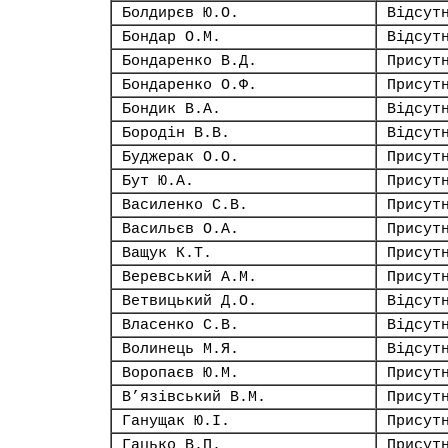
Болдирєв Ю.О.
Відсут
Бондар О.М.
Відсут
Бондаренко В.Д.
Присут
Бондаренко О.Ф.
Присут
Бондик В.А.
Відсут
Бородін В.В.
Відсут
Буджерак О.О.
Присут
Бут Ю.А.
Присут
Василенко С.В.
Присут
Васильєв О.А.
Присут
Ващук К.Т.
Присут
Веревський А.М.
Присут
Ветвицький Д.О.
Відсут
Власенко С.В.
Відсут
Волинець М.Я.
Відсут
Воропаєв Ю.М.
Присут
В’язівський В.М.
Присут
Ганущак Ю.І.
Присут
Гацько В.П.
Присут