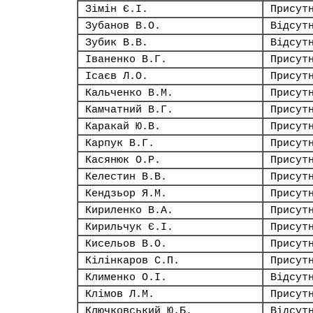
Зімін Є.І.
Присут
Зубанов В.О.
Відсут
Зубик В.В.
Відсут
Іваненко В.Г.
Присут
Ісаєв Л.О.
Присут
Кальченко В.М.
Присут
Камчатний В.Г.
Присут
Каракай Ю.В.
Присут
Карпук В.Г.
Присут
Касянюк О.Р.
Присут
Келестин В.В.
Присут
Кендзьор Я.М.
Присут
Кириленко В.А.
Присут
Кирильчук Є.І.
Присут
Кисельов В.О.
Присут
Кілінкаров С.П.
Присут
Клименко О.І.
Відсут
Клімов Л.М.
Присут
Ключковський Ю.Б.
Відсут