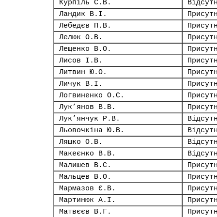
Курпіль С.В.
Відсут
Ландик В.І.
Присут
Лебедєв П.В.
Присут
Лелюк О.В.
Присут
Лещенко В.О.
Присут
Лисов І.В.
Присут
Литвин Ю.О.
Присут
Личук В.І.
Присут
Логвиненко О.С.
Присут
Лук’янов В.В.
Присут
Лук’янчук Р.В.
Відсут
Льовочкіна Ю.В.
Відсут
Ляшко О.В.
Відсут
Макеєнко В.В.
Відсут
Малишев В.С.
Присут
Мальцев В.О.
Присут
Мармазов Є.В.
Присут
Мартинюк А.І.
Присут
Матвєєв В.Г.
Присут