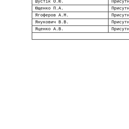
Шустік О.Ю.
Присут
Ющенко П.А.
Присут
Ягоферов А.М.
Присут
Янукович В.В.
Присут
Яценко А.В.
Присут