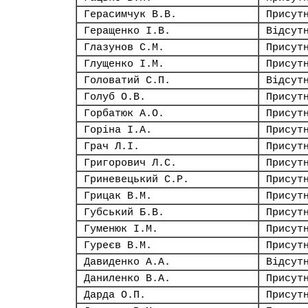
Герасимчук В.В.
Присут
Геращенко І.В.
Відсут
Глазунов С.М.
Присут
Глущенко І.М.
Присут
Головатий С.П.
Відсут
Голуб О.В.
Присут
Горбатюк А.О.
Присут
Горіна І.А.
Присут
Грач Л.І.
Присут
Григорович Л.С.
Присут
Гриневецький С.Р.
Присут
Грицак В.М.
Присут
Губський Б.В.
Присут
Гуменюк І.М.
Присут
Гуреєв В.М.
Присут
Давиденко А.А.
Відсут
Даниленко В.А.
Присут
Дарда О.П.
Присут