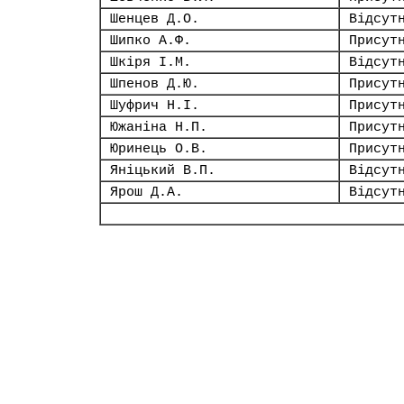
Шенцев Д.О.
Відсут
Шипко А.Ф.
Присут
Шкіря І.М.
Відсут
Шпенов Д.Ю.
Присут
Шуфрич Н.І.
Присут
Южаніна Н.П.
Присут
Юринець О.В.
Присут
Яніцький В.П.
Відсут
Ярош Д.А.
Відсут