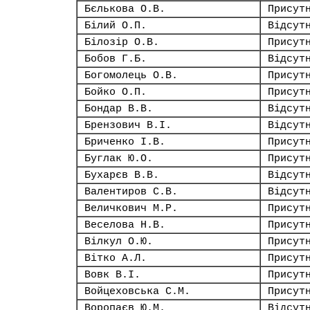
Бєлькова О.В.
Присут
Білий О.П.
Відсут
Білозір О.В.
Присут
Бобов Г.Б.
Відсут
Богомолець О.В.
Присут
Бойко О.П.
Присут
Бондар В.В.
Відсут
Брензович В.І.
Відсут
Бриченко І.В.
Присут
Буглак Ю.О.
Присут
Бухарєв В.В.
Відсут
Валентиров С.В.
Відсут
Величкович М.Р.
Присут
Веселова Н.В.
Присут
Вілкул О.Ю.
Присут
Вітко А.Л.
Присут
Вовк В.І.
Присут
Войцеховська С.М.
Присут
Воропаєв Ю.М.
Відсут