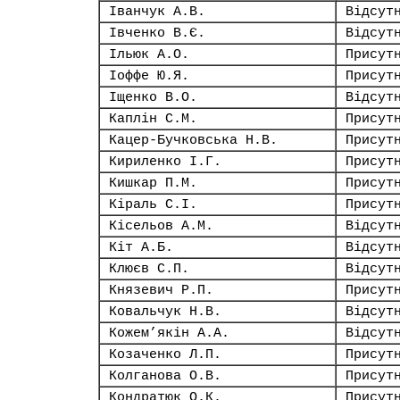
Іванчук А.В.
Відсут
Івченко В.Є.
Відсут
Ільюк А.О.
Присут
Іоффе Ю.Я.
Присут
Іщенко В.О.
Відсут
Каплін С.М.
Присут
Кацер-Бучковська Н.В.
Присут
Кириленко І.Г.
Присут
Кишкар П.М.
Присут
Кіраль С.І.
Присут
Кісельов А.М.
Відсут
Кіт А.Б.
Відсут
Клюєв С.П.
Відсут
Князевич Р.П.
Присут
Ковальчук Н.В.
Відсут
Кожем’якін А.А.
Відсут
Козаченко Л.П.
Присут
Колганова О.В.
Присут
Кондратюк О.К.
Присут