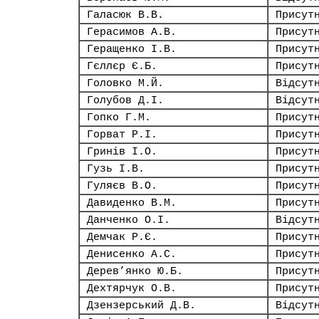
Галасюк В.В.
Присут
Герасимов А.В.
Присут
Геращенко І.В.
Присут
Гєллєр Є.Б.
Присут
Головко М.Й.
Відсут
Голубов Д.І.
Відсут
Гопко Г.М.
Присут
Горват Р.І.
Присут
Гринів І.О.
Присут
Гузь І.В.
Присут
Гуляєв В.О.
Присут
Давиденко В.М.
Присут
Данченко О.І.
Відсут
Демчак Р.Є.
Присут
Денисенко А.С.
Присут
Дерев’янко Ю.Б.
Присут
Дехтярчук О.В.
Присут
Дзензерський Д.В.
Відсут