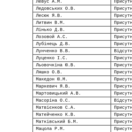
Левус А.М.
Присут
Ледовських О.В.
Присут
Лесюк Я.В.
Присут
Литвин В.М.
Присут
Лінько Д.В.
Присут
Лозовой А.С.
Присут
Лубінець Д.В.
Присут
Лунченко В.В.
Відсут
Луценко І.С.
Присут
Льовочкіна Ю.В.
Присут
Ляшко О.В.
Присут
Македон Ю.М.
Присут
Маркевич Я.В.
Присут
Мартовицький А.В.
Присут
Масоріна О.С.
Відсут
Матвієнков С.А.
Присут
Матейченко К.В.
Присут
Матківський Б.М.
Присут
Мацола Р.М.
Присут