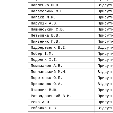
Павленко Ю.О.
Відсут
Паламарчук М.П.
Присут
Папієв М.М.
Присут
Парубій А.В.
Присут
Пашинський С.В.
Присут
Петьовка В.В.
Присут
Пинзеник П.В.
Присут
Підберезняк В.І.
Відсут
Побер І.М.
Присут
Подоляк І.І.
Присут
Помазанов А.В.
Присут
Поплавський М.М.
Відсут
Порошенко О.П.
Присут
Присяжнюк О.А.
Відсут
Пташник В.Ю.
Присут
Развадовський В.Й.
Присут
Река А.О.
Присут
Рибалка С.В.
Відсут