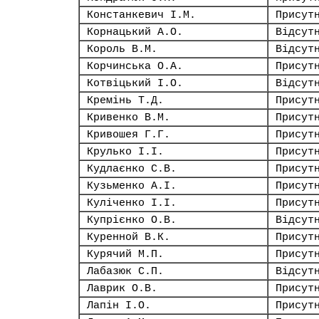
Констанкевич І.М.
Присут
Корнацький А.О.
Відсут
Король В.М.
Відсут
Корчинська О.А.
Присут
Котвіцький І.О.
Відсут
Кремінь Т.Д.
Присут
Кривенко В.М.
Присут
Кривошея Г.Г.
Присут
Крулько І.І.
Присут
Кудлаєнко С.В.
Присут
Кузьменко А.І.
Присут
Куліченко І.І.
Присут
Купрієнко О.В.
Відсут
Куренной В.К.
Присут
Курячий М.П.
Присут
Лабазюк С.П.
Відсут
Лаврик О.В.
Присут
Лапін І.О.
Присут