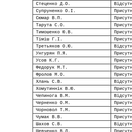
Стеценко Д.О.
Відсут
Супруненко О.І.
Присут
Сюмар В.П.
Присут
Тарута С.О.
Присут
Тимошенко Ю.В.
Присут
Тіміш Г.І.
Присут
Третьяков О.Ю.
Відсут
Унгурян П.Я.
Присут
Усов К.Г.
Присут
Федорук М.Т.
Присут
Фролов М.О.
Присут
Хлань С.В.
Відсут
Хомутиннік В.Ю.
Присут
Чепинога В.М.
Відсут
Черненко О.М.
Присут
Чорновол Т.М.
Присут
Чумак В.В.
Присут
Шахов С.В.
Відсут
Шевченко В.Л.
Присут