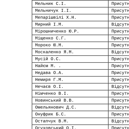
Мельник С.І.
Присут
Мельничук І.І.
Присут
Мепарішвілі Х.Н.
Присут
Мирний І.М.
Відсут
Мірошниченко Ю.Р.
Присут
Міщенко С.Г.
Присут
Мороко Ю.М.
Присут
Москаленко Я.М.
Відсут
Мусій О.С.
Присут
Найєм М. .
Присут
Недава О.А.
Присут
Немиря Г.М.
Присут
Нечаєв О.І.
Відсут
Німченко В.І.
Присут
Новинський В.В.
Присут
Омельянович Д.С.
Відсут
Онуфрик Б.С.
Присут
Остапчук В.М.
Відсут
Осуховський О.І.
Присут