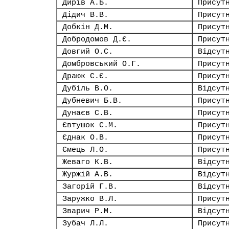
Дирів А.Б.
Присут
Дідич В.В.
Присут
Добкін Д.М.
Присут
Добродомов Д.Є.
Присут
Довгий О.С.
Відсут
Домбровський О.Г.
Присут
Драюк С.Є.
Присут
Дубіль В.О.
Відсут
Дубневич Б.В.
Присут
Дунаєв С.В.
Присут
Євтушок С.М.
Присут
Єднак О.В.
Присут
Ємець Л.О.
Присут
Жеваго К.В.
Відсут
Журжій А.В.
Відсут
Загорій Г.В.
Відсут
Заружко В.Л.
Присут
Зварич Р.М.
Відсут
Зубач Л.Л.
Присут