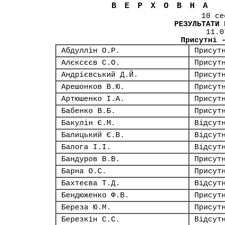
ВЕРХОВНА
10 се
РЕЗУЛЬТАТИ 
11.0
Присутні 
Абдуллін О.Р.
Присут
Алєксєєв С.О.
Присут
Андрієвський Д.Й.
Присут
Арешонков В.Ю.
Присут
Артюшенко І.А.
Присут
Бабенко В.Б.
Присут
Бакулін Є.М.
Відсут
Балицький Є.В.
Відсут
Балога І.І.
Відсут
Бандуров В.В.
Присут
Барна О.С.
Присут
Бахтеєва Т.Д.
Відсут
Бендюженко Ф.В.
Присут
Береза Ю.М.
Присут
Березкін С.С.
Відсут