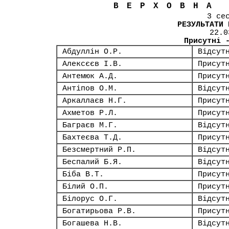
ВЕРХОВНА
3 се
РЕЗУЛЬТАТИ 
22.0
Присутні 
Абдуллін О.Р.
Відсут
Алексєєв І.В.
Присут
Антемюк А.Д.
Присут
Антіпов О.М.
Відсут
Аркаллаєв Н.Г.
Присут
Ахметов Р.Л.
Присут
Баграєв М.Г.
Відсут
Бахтеєва Т.Д.
Присут
Безсмертний Р.П.
Відсут
Беспалий Б.Я.
Відсут
Біба В.Т.
Присут
Білий О.П.
Присут
Білорус О.Г.
Відсут
Богатирьова Р.В.
Присут
Богашева Н.В.
Відсут