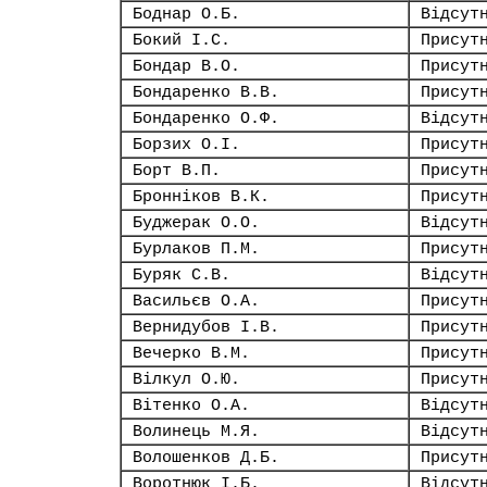
Боднар О.Б.
Відсут
Бокий І.С.
Присут
Бондар В.О.
Присут
Бондаренко В.В.
Присут
Бондаренко О.Ф.
Відсут
Борзих О.І.
Присут
Борт В.П.
Присут
Бронніков В.К.
Присут
Буджерак О.О.
Відсут
Бурлаков П.М.
Присут
Буряк С.В.
Відсут
Васильєв О.А.
Присут
Вернидубов І.В.
Присут
Вечерко В.М.
Присут
Вілкул О.Ю.
Присут
Вітенко О.А.
Відсут
Волинець М.Я.
Відсут
Волошенков Д.Б.
Присут
Воротнюк І.Б.
Відсут