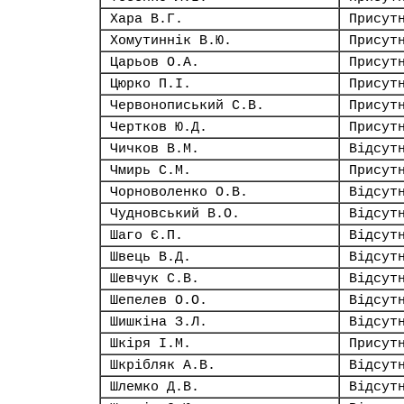
Хара В.Г.
Присут
Хомутиннік В.Ю.
Присут
Царьов О.А.
Присут
Цюрко П.І.
Присут
Червонописький С.В.
Присут
Чертков Ю.Д.
Присут
Чичков В.М.
Відсут
Чмирь С.М.
Присут
Чорноволенко О.В.
Відсут
Чудновський В.О.
Відсут
Шаго Є.П.
Відсут
Швець В.Д.
Відсут
Шевчук С.В.
Відсут
Шепелев О.О.
Відсут
Шишкіна З.Л.
Відсут
Шкіря І.М.
Присут
Шкрібляк А.В.
Відсут
Шлемко Д.В.
Відсут