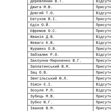
Деревляний В.Т.
Відсут
Джига М.В.
Присут
Довгий Т.О.
Відсут
Євтухов В.І.
Присут
Єдін О.Й.
Присут
Єфремов О.С.
Присут
Жванія Д.В.
Відсут
Жеваго К.В.
Відсут
Журавко О.В.
Присут
Забзалюк Р.О.
Відсут
Заклунна-Мироненко В.Г.
Присут
Заплатинський В.М.
Присут
Зац О.В.
Присут
Звягільський Ю.Л.
Присут
Зімін Є.І.
Відсут
Зозуля Р.П.
Відсут
Зубець М.В.
Присут
Зубко Ю.Г.
Присут
Іванов В.М.
Присут