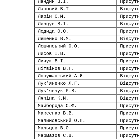
Ландик В.І.
Присут
Лановий В.Т.
Відсут
Ларін С.М.
Присут
Левцун В.І.
Відсут
Ледида О.О.
Присут
Лещенко В.М.
Відсут
Лєщинський О.О.
Присут
Лисов І.В.
Присут
Личук В.І.
Присут
Літвінов В.Г.
Присут
Лопушанський А.Я.
Відсут
Лук’яненко Л.Г.
Відсут
Лук’янчук Р.В.
Відсут
Ляпіна К.М.
Відсут
Майборода С.Ф.
Присут
Макеєнко В.В.
Присут
Малиновський О.П.
Присут
Мальцев В.О.
Присут
Мармазов Є.В.
Присут