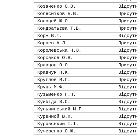
Козаченко О.О.
Відсут
Колесніков Б.В.
Присут
Колоцей Ю.О.
Присут
Кондратьєва Т.В.
Присут
Корж В.Т.
Відсут
Коржев А.Л.
Присут
Королевська Н.Ю.
Відсут
Корсаков О.Я.
Присут
Кравцов О.О.
Присут
Кравчук П.К.
Відсут
Круглов М.П.
Присут
Круць М.Ф.
Відсут
Кузьменко П.П.
Відсут
Куйбіда В.С.
Відсут
Кульчинський М.Г.
Відсут
Куренной В.К.
Відсут
Куровський І.І.
Відсут
Кучеренко О.Ю.
Відсут