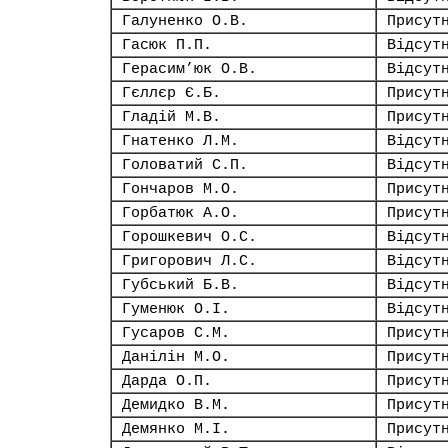
Галуненко О.В.
Присут
Гасюк П.П.
Відсут
Герасим’юк О.В.
Відсут
Гєллєр Є.Б.
Присут
Гладій М.В.
Присут
Гнатенко Л.М.
Відсут
Головатий С.П.
Відсут
Гончаров М.О.
Присут
Горбатюк А.О.
Присут
Горошкевич О.С.
Відсут
Григорович Л.С.
Відсут
Губський Б.В.
Відсут
Гуменюк О.І.
Відсут
Гусаров С.М.
Присут
Данілін М.О.
Присут
Дарда О.П.
Присут
Демидко В.М.
Присут
Демянко М.І.
Присут