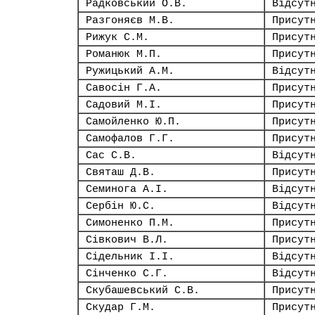
Радковський О.В.
Відсут
Разгоняєв М.В.
Присут
Рижук С.М.
Присут
Романюк М.П.
Присут
Ружицький А.М.
Відсут
Савосін Г.А.
Присут
Садовий М.І.
Присут
Самойленко Ю.П.
Присут
Самофалов Г.Г.
Присут
Сас С.В.
Відсут
Святаш Д.В.
Присут
Семинога А.І.
Відсут
Сербін Ю.С.
Відсут
Симоненко П.М.
Присут
Сівкович В.Л.
Присут
Сідельник І.І.
Відсут
Сінченко С.Г.
Відсут
Скубашевський С.В.
Присут
Скудар Г.М.
Присут