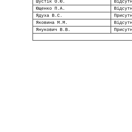
Шустік О.Ю.
Відсут
Ющенко П.А.
Відсут
Ядуха В.С.
Присут
Яковина М.М.
Відсут
Янукович В.В.
Присут