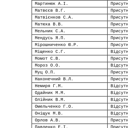
Мартинюк А.І.
Присут
Матвєєв В.Г.
Присут
Матвієнков С.А.
Присут
Матюха В.В.
Присут
Мельник С.А.
Присут
Мендусь Я.П.
Присут
Мірошниченко Ю.Р.
Присут
Міщенко С.Г.
Відсут
Момот С.В.
Присут
Мороз О.О.
Відсут
Муц О.П.
Присут
Наконечний В.Л.
Присут
Немиря Г.М.
Відсут
Одайник М.М.
Відсут
Олійник В.М.
Відсут
Омельченко Г.О.
Відсут
Оніщук М.В.
Відсут
Орлов А.В.
Присут
Павленко Е.І.
Присут