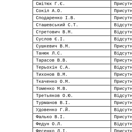
Смітюх Г.Є.
Присут
Сокіл А.О.
Присут
Сподаренко І.В.
Присут
Сташевський С.Т.
Відсут
Стретович В.М.
Відсут
Суслов Є.І.
Відсут
Сушкевич В.М.
Присут
Танюк Л.С.
Відсут
Тарасов В.В.
Присут
Терьохін С.А.
Відсут
Тихонов В.М.
Присут
Ткаченко О.М.
Присут
Томенко М.В.
Присут
Третьяков О.Ю.
Відсут
Турманов В.І.
Присут
Удовенко Г.Й.
Відсут
Фалько В.І.
Присут
Федун О.Л.
Відсут
Фесенко Л.І.
Присут