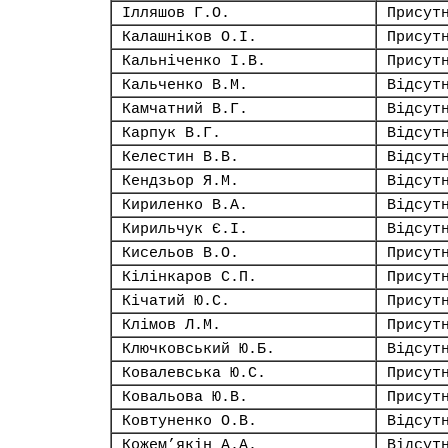
Ілляшов Г.О.
Присут
Калашніков О.І.
Присут
Кальніченко І.В.
Присут
Кальченко В.М.
Відсут
Камчатний В.Г.
Відсут
Карпук В.Г.
Відсут
Келестин В.В.
Відсут
Кендзьор Я.М.
Відсут
Кириленко В.А.
Відсут
Кирильчук Є.І.
Відсут
Кисельов В.О.
Присут
Кілінкаров С.П.
Присут
Кічатий Ю.С.
Присут
Клімов Л.М.
Присут
Ключковський Ю.Б.
Відсут
Ковалевська Ю.С.
Присут
Ковальова Ю.В.
Присут
Ковтуненко О.В.
Відсут
Кожем’якін А.А.
Відсут