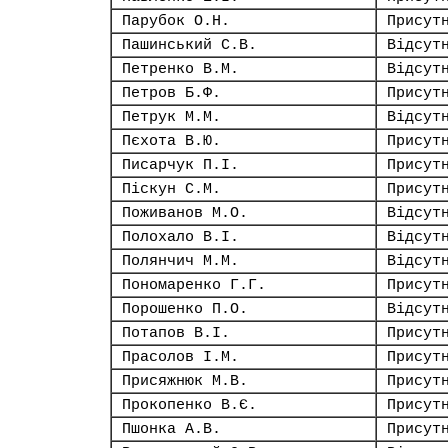
Парубок О.Н.
Присут
Пашинський С.В.
Відсут
Петренко В.М.
Відсут
Петров Б.Ф.
Присут
Петрук М.М.
Відсут
Пєхота В.Ю.
Присут
Писарчук П.І.
Присут
Піскун С.М.
Присут
Поживанов М.О.
Відсут
Полохало В.І.
Відсут
Полянчич М.М.
Відсут
Пономаренко Г.Г.
Присут
Порошенко П.О.
Відсут
Потапов В.І.
Присут
Прасолов І.М.
Присут
Присяжнюк М.В.
Присут
Прокопенко В.Є.
Присут
Пшонка А.В.
Присут