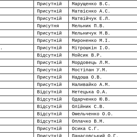
Присутній
Марущенко В.С.
Присутній
Матвієнко А.С.
Присутній
Матвійчук Е.Л.
Присутня
Мельник П.В.
Присутній
Мельничук М.В.
Присутній
Мироненко М.І.
.
Присутній
Мітрошкін І.О.
Відсутній
Мойсик В.Р.
Присутній
Мордовець Л.М.
Присутній
Мостіпан У.М.
Присутній
Надоша О.В.
Присутній
Наливайко А.М.
Відсутній
Нетецька О.А.
Відсутній
Одарченко Ю.В.
Відсутній
Олійник С.В.
Відсутній
Омельченко О.О.
Відсутній
Оплачко В.М.
Присутній
Осика С.Г.
Присутній
Панасовський О.Г.