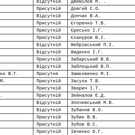
Відсутній
Джемілєв М. .
Присутній
Довгий С.О.
Відсутній
Дончак В.А.
Присутній
Єгоренко Т.В.
Присутній
Єресько І.Г.
Присутній
Єхануров Ю.І.
Відсутній
Жебрівський П.І.
Відсутній
Жиденко І.Г.
Присутній
Забарський В.В.
Відсутній
Заблоцький В.П.
ко В.Г.
Присутня
Замковенко М.І.
М.
Присутній
Засуха Т.В.
Присутній
Зварич І.Т.
.
Присутній
Зейналов Е.Д.
Відсутній
Злочевський М.В.
Відсутній
Зубанов В.О.
Присутній
Зубик В.В.
Присутній
Зубов В.С.
Присутній
Івченко О.Г.