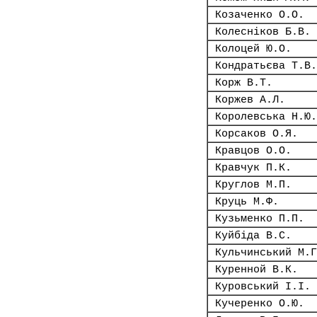
Козаченко О.О.
Колесніков Б.В.
Колоцей Ю.О.
Кондратьєва Т.В.
Корж В.Т.
Коржев А.Л.
Королевська Н.Ю.
Корсаков О.Я.
Кравцов О.О.
Кравчук П.К.
Круглов М.П.
Круць М.Ф.
Кузьменко П.П.
Куйбіда В.С.
Кульчинський М.Г
Куренной В.К.
Куровський І.І.
Кучеренко О.Ю.