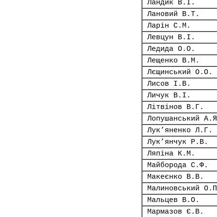
Ландик В.І.
Лановий В.Т.
Ларін С.М.
Левцун В.І.
Ледида О.О.
Лещенко В.М.
Лєщинський О.О.
Лисов І.В.
Личук В.І.
Літвінов В.Г.
Лопушанський А.Я
Лук’яненко Л.Г.
Лук’янчук Р.В.
Ляпіна К.М.
Майборода С.Ф.
Макеєнко В.В.
Малиновський О.П
Мальцев В.О.
Мармазов Є.В.