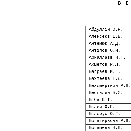
В
Абдуллін О.Р.
Алексєєв І.В.
Антемюк А.Д.
Антіпов О.М.
Аркаллаєв Н.Г.
Ахметов Р.Л.
Баграєв М.Г.
Бахтеєва Т.Д.
Безсмертний Р.П.
Беспалий Б.Я.
Біба В.Т.
Білий О.П.
Білорус О.Г.
Богатирьова Р.В.
Богашева Н.В.