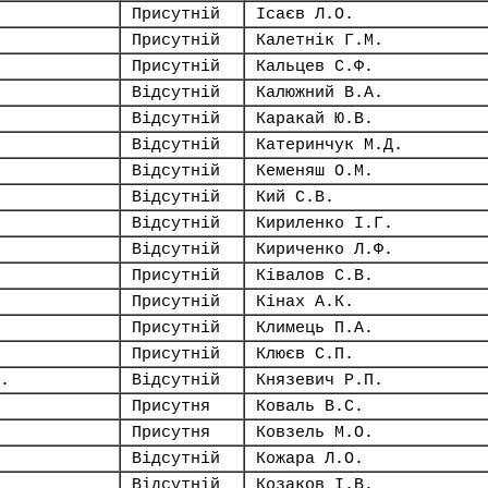
Присутній
Ісаєв Л.О.
Присутній
Калетнік Г.М.
Присутній
Кальцев С.Ф.
Відсутній
Калюжний В.А.
Відсутній
Каракай Ю.В.
Відсутній
Катеринчук М.Д.
Відсутній
Кеменяш О.М.
Відсутній
Кий С.В.
Відсутній
Кириленко І.Г.
Відсутній
Кириченко Л.Ф.
Присутній
Ківалов С.В.
Присутній
Кінах А.К.
Присутній
Климець П.А.
Присутній
Клюєв С.П.
.
Відсутній
Князевич Р.П.
Присутня
Коваль В.С.
Присутня
Ковзель М.О.
Відсутній
Кожара Л.О.
Відсутній
Козаков І.В.