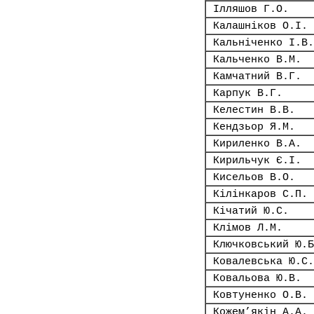
Ілляшов Г.О.
Калашніков О.І.
Кальніченко І.В.
Кальченко В.М.
Камчатний В.Г.
Карпук В.Г.
Келестин В.В.
Кендзьор Я.М.
Кириленко В.А.
Кирильчук Є.І.
Кисельов В.О.
Кілінкаров С.П.
Кічатий Ю.С.
Клімов Л.М.
Ключковський Ю.Б
Ковалевська Ю.С.
Ковальова Ю.В.
Ковтуненко О.В.
Кожем’якін А.А.