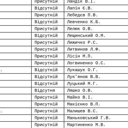
Присутній
Ландік В.І.
Відсутній
Лапін Є.В.
Присутній
Лебедєв П.В.
Відсутній
Левченко К.Б.
Присутній
Лелюк О.В.
Відсутній
Лещинський О.М.
Присутній
Лижичко Р.С.
Присутній
Литвинов Л.Ф.
Присутній
Лісін М.П.
Присутній
Логвиненко О.С.
.
Відсутній
Лукашук О.Г.
Відсутній
Лук’янов В.В.
Відсутній
Луцький М.Г.
Відсутня
Ляшко О.В.
Присутній
Майко В.І.
Присутній
Макієнко В.П.
.
Присутній
Малишев В.С.
Присутній
Маньковський Г.В.
Присутній
Мартиненко М.В.