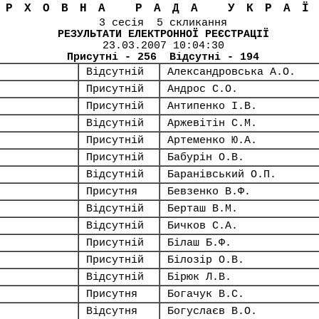
ЕРХОВНА РАДА УКРА
3 сесія 5 скликання
РЕЗУЛЬТАТИ ЕЛЕКТРОННОЇ РЕЄСТРАЦІЇ
23.03.2007 10:04:30
Присутні - 256 Відсутні - 194
Відсутній
Александровська А.О.
Присутній
Андрос С.О.
Присутній
Антипенко І.В.
Відсутній
Аржевітін С.М.
Присутній
Артеменко Ю.А.
Присутній
Бабурін О.В.
Відсутній
Баранівський О.П.
Присутня
Бевзенко В.Ф.
Відсутній
Берташ В.М.
Відсутній
Бичков С.А.
Присутній
Білаш Б.Ф.
Присутній
Білозір О.В.
Відсутній
Бірюк Л.В.
Присутня
Богачук В.С.
Відсутня
Богуслаєв В.О.