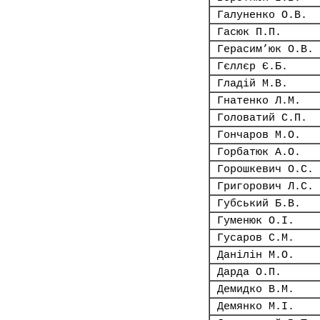
Галуненко О.В.
Гасюк П.П.
Герасим’юк О.В.
Гєллєр Є.Б.
Гладій М.В.
Гнатенко Л.М.
Головатий С.П.
Гончаров М.О.
Горбатюк А.О.
Горошкевич О.С.
Григорович Л.С.
Губський Б.В.
Гуменюк О.І.
Гусаров С.М.
Данілін М.О.
Дарда О.П.
Демидко В.М.
Демянко М.І.