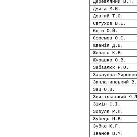
Деревляний В.Т.
Джига М.В.
Довгий Т.О.
Євтухов В.І.
Єдін О.Й.
Єфремов О.С.
Жванія Д.В.
Жеваго К.В.
Журавко О.В.
Забзалюк Р.О.
Заклунна-Миронен
Заплатинський В.
Зац О.В.
Звягільський Ю.Л
Зімін Є.І.
Зозуля Р.П.
Зубець М.В.
Зубко Ю.Г.
Іванов В.М.