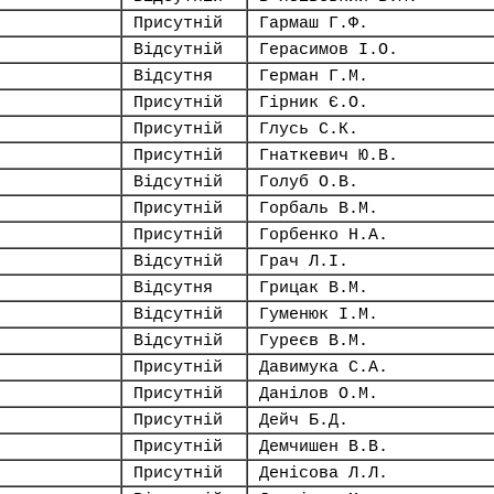
Присутній
Гармаш Г.Ф.
Відсутній
Герасимов І.О.
Відсутня
Герман Г.М.
Присутній
Гірник Є.О.
Присутній
Глусь С.К.
Присутній
Гнаткевич Ю.В.
Відсутній
Голуб О.В.
Присутній
Горбаль В.М.
Присутній
Горбенко Н.А.
Відсутній
Грач Л.І.
Відсутня
Грицак В.М.
Відсутній
Гуменюк І.М.
Відсутній
Гуреєв В.М.
Присутній
Давимука С.А.
Присутній
Данілов О.М.
Присутній
Дейч Б.Д.
Присутній
Демчишен В.В.
Присутній
Денісова Л.Л.