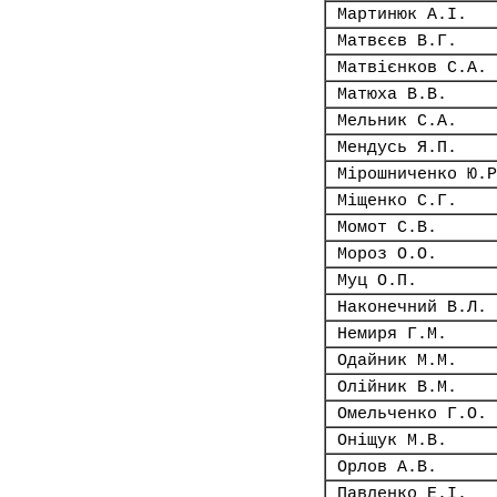
Мартинюк А.І.
Матвєєв В.Г.
Матвієнков С.А.
Матюха В.В.
Мельник С.А.
Мендусь Я.П.
Мірошниченко Ю.Р
Міщенко С.Г.
Момот С.В.
Мороз О.О.
Муц О.П.
Наконечний В.Л.
Немиря Г.М.
Одайник М.М.
Олійник В.М.
Омельченко Г.О.
Оніщук М.В.
Орлов А.В.
Павленко Е.І.