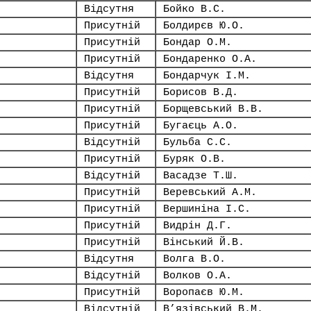
Відсутня
Бойко В.С.
Присутній
Болдирєв Ю.О.
Присутній
Бондар О.М.
Присутній
Бондаренко О.А.
Відсутня
Бондарчук І.М.
Присутній
Борисов В.Д.
Присутній
Борщевський В.В.
Присутній
Бугаєць А.О.
Відсутній
Бульба С.С.
Присутній
Буряк О.В.
Відсутній
Васадзе Т.Ш.
Присутній
Веревський А.М.
Присутній
Вершиніна І.С.
Присутній
Видрін Д.Г.
Присутній
Вінський Й.В.
Відсутня
Волга В.О.
Відсутній
Волков О.А.
Присутній
Воропаєв Ю.М.
Відсутній
В’язівський В.М.