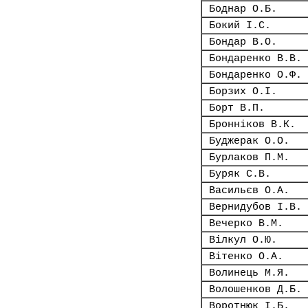
Боднар О.Б.
Бокий І.С.
Бондар В.О.
Бондаренко В.В.
Бондаренко О.Ф.
Борзих О.І.
Борт В.П.
Бронніков В.К.
Буджерак О.О.
Бурлаков П.М.
Буряк С.В.
Васильєв О.А.
Вернидубов І.В.
Вечерко В.М.
Вілкул О.Ю.
Вітенко О.А.
Волинець М.Я.
Волошенков Д.Б.
Воротнюк І.Б.