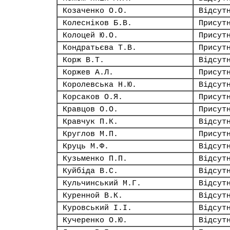
Козаченко О.О.
Відсут
Колесніков Б.В.
Присут
Колоцей Ю.О.
Присут
Кондратьєва Т.В.
Присут
Корж В.Т.
Відсут
Коржев А.Л.
Присут
Королевська Н.Ю.
Відсут
Корсаков О.Я.
Присут
Кравцов О.О.
Присут
Кравчук П.К.
Відсут
Круглов М.П.
Присут
Круць М.Ф.
Відсут
Кузьменко П.П.
Відсут
Куйбіда В.С.
Відсут
Кульчинський М.Г.
Відсут
Куренной В.К.
Відсут
Куровський І.І.
Відсут
Кучеренко О.Ю.
Відсут