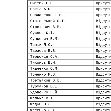
Смітюх Г.Є.
Присут
Сокіл А.О.
Присут
Сподаренко І.В.
Присут
Сташевський С.Т.
Відсут
Стретович В.М.
Відсут
Суслов Є.І.
Відсут
Сушкевич В.М.
Відсут
Танюк Л.С.
Відсут
Тарасов В.В.
Присут
Терьохін С.А.
Відсут
Тихонов В.М.
Присут
Ткаченко О.М.
Присут
Томенко М.В.
Відсут
Третьяков О.Ю.
Відсут
Турманов В.І.
Присут
Удовенко Г.Й.
Відсут
Фалько В.І.
Присут
Федун О.Л.
Відсут
Фесенко Л.І.
Присут