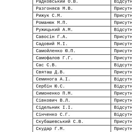
Радковський О.В.
Відсут
Разгоняєв М.В.
Присут
Рижук С.М.
Присут
Романюк М.П.
Присут
Ружицький А.М.
Відсут
Савосін Г.А.
Присут
Садовий М.І.
Присут
Самойленко Ю.П.
Присут
Самофалов Г.Г.
Присут
Сас С.В.
Відсут
Святаш Д.В.
Присут
Семинога А.І.
Відсут
Сербін Ю.С.
Відсут
Симоненко П.М.
Присут
Сівкович В.Л.
Присут
Сідельник І.І.
Відсут
Сінченко С.Г.
Відсут
Скубашевський С.В.
Присут
Скудар Г.М.
Присут