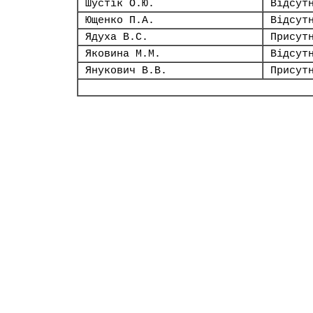
Шустік О.Ю.
Відсут
Ющенко П.А.
Відсут
Ядуха В.С.
Присут
Яковина М.М.
Відсут
Янукович В.В.
Присут