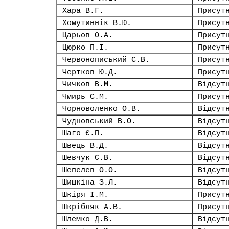
Хара В.Г.
Присут
Хомутиннік В.Ю.
Присут
Царьов О.А.
Присут
Цюрко П.І.
Присут
Червонописький С.В.
Присут
Чертков Ю.Д.
Присут
Чичков В.М.
Відсут
Чмирь С.М.
Присут
Чорноволенко О.В.
Відсут
Чудновський В.О.
Відсут
Шаго Є.П.
Відсут
Швець В.Д.
Відсут
Шевчук С.В.
Відсут
Шепелев О.О.
Відсут
Шишкіна З.Л.
Відсут
Шкіря І.М.
Присут
Шкрібляк А.В.
Присут
Шлемко Д.В.
Відсут