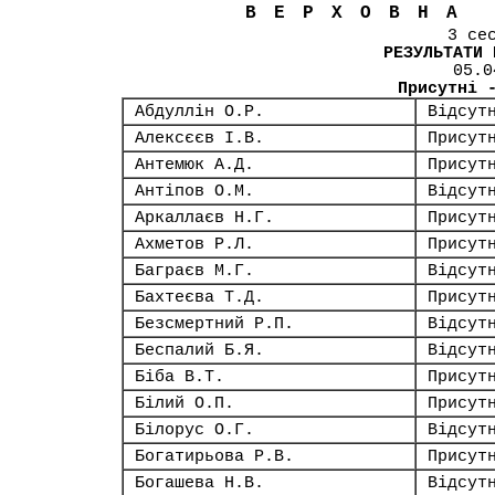
ВЕРХОВНА
3 се
РЕЗУЛЬТАТИ 
05.0
Присутні 
Абдуллін О.Р.
Відсут
Алексєєв І.В.
Присут
Антемюк А.Д.
Присут
Антіпов О.М.
Відсут
Аркаллаєв Н.Г.
Присут
Ахметов Р.Л.
Присут
Баграєв М.Г.
Відсут
Бахтеєва Т.Д.
Присут
Безсмертний Р.П.
Відсут
Беспалий Б.Я.
Відсут
Біба В.Т.
Присут
Білий О.П.
Присут
Білорус О.Г.
Відсут
Богатирьова Р.В.
Присут
Богашева Н.В.
Відсут