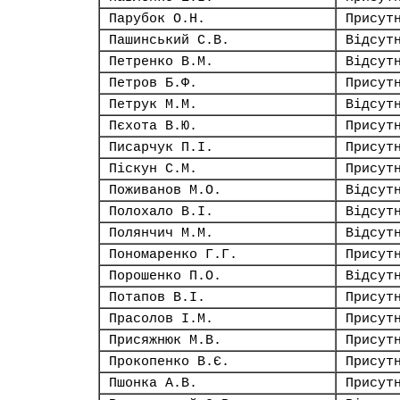
Парубок О.Н.
Присут
Пашинський С.В.
Відсут
Петренко В.М.
Відсут
Петров Б.Ф.
Присут
Петрук М.М.
Відсут
Пєхота В.Ю.
Присут
Писарчук П.І.
Присут
Піскун С.М.
Присут
Поживанов М.О.
Відсут
Полохало В.І.
Відсут
Полянчич М.М.
Відсут
Пономаренко Г.Г.
Присут
Порошенко П.О.
Відсут
Потапов В.І.
Присут
Прасолов І.М.
Присут
Присяжнюк М.В.
Присут
Прокопенко В.Є.
Присут
Пшонка А.В.
Присут