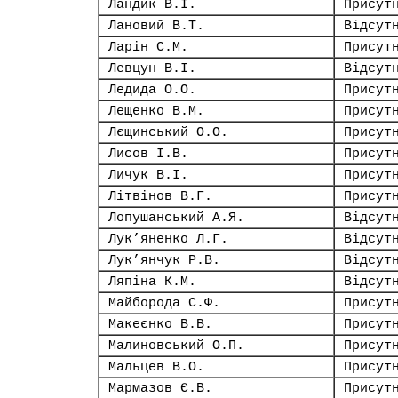
Ландик В.І.
Присут
Лановий В.Т.
Відсут
Ларін С.М.
Присут
Левцун В.І.
Відсут
Ледида О.О.
Присут
Лещенко В.М.
Присут
Лєщинський О.О.
Присут
Лисов І.В.
Присут
Личук В.І.
Присут
Літвінов В.Г.
Присут
Лопушанський А.Я.
Відсут
Лук’яненко Л.Г.
Відсут
Лук’янчук Р.В.
Відсут
Ляпіна К.М.
Відсут
Майборода С.Ф.
Присут
Макеєнко В.В.
Присут
Малиновський О.П.
Присут
Мальцев В.О.
Присут
Мармазов Є.В.
Присут