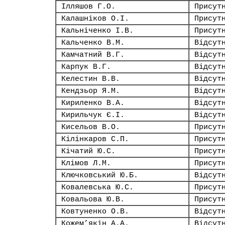
Ілляшов Г.О.
Присут
Калашніков О.І.
Присут
Кальніченко І.В.
Присут
Кальченко В.М.
Відсут
Камчатний В.Г.
Відсут
Карпук В.Г.
Відсут
Келестин В.В.
Відсут
Кендзьор Я.М.
Відсут
Кириленко В.А.
Відсут
Кирильчук Є.І.
Відсут
Кисельов В.О.
Присут
Кілінкаров С.П.
Присут
Кічатий Ю.С.
Присут
Клімов Л.М.
Присут
Ключковський Ю.Б.
Відсут
Ковалевська Ю.С.
Присут
Ковальова Ю.В.
Присут
Ковтуненко О.В.
Відсут
Кожем’якін А.А.
Відсут