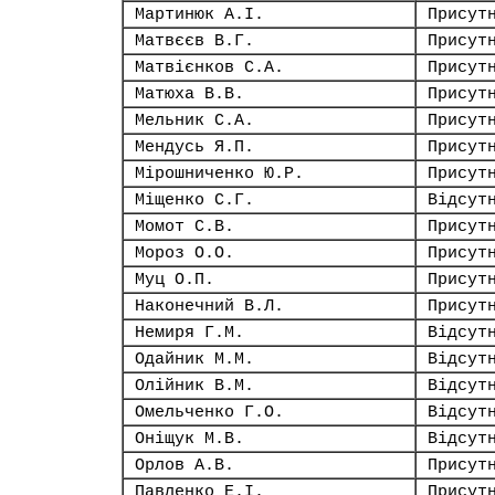
Мартинюк А.І.
Присут
Матвєєв В.Г.
Присут
Матвієнков С.А.
Присут
Матюха В.В.
Присут
Мельник С.А.
Присут
Мендусь Я.П.
Присут
Мірошниченко Ю.Р.
Присут
Міщенко С.Г.
Відсут
Момот С.В.
Присут
Мороз О.О.
Присут
Муц О.П.
Присут
Наконечний В.Л.
Присут
Немиря Г.М.
Відсут
Одайник М.М.
Відсут
Олійник В.М.
Відсут
Омельченко Г.О.
Відсут
Оніщук М.В.
Відсут
Орлов А.В.
Присут
Павленко Е.І.
Присут