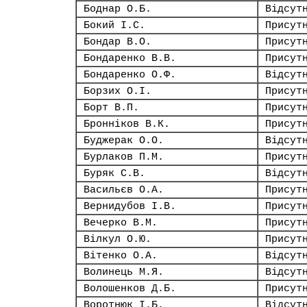
Боднар О.Б.
Відсут
Бокий І.С.
Присут
Бондар В.О.
Присут
Бондаренко В.В.
Присут
Бондаренко О.Ф.
Відсут
Борзих О.І.
Присут
Борт В.П.
Присут
Бронніков В.К.
Присут
Буджерак О.О.
Відсут
Бурлаков П.М.
Присут
Буряк С.В.
Відсут
Васильєв О.А.
Присут
Вернидубов І.В.
Присут
Вечерко В.М.
Присут
Вілкул О.Ю.
Присут
Вітенко О.А.
Відсут
Волинець М.Я.
Відсут
Волошенков Д.Б.
Присут
Воротнюк І.Б.
Відсут