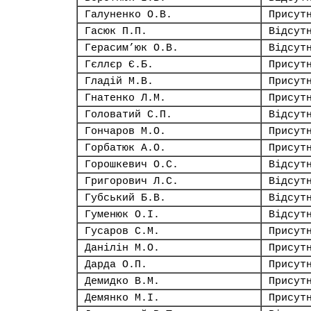
Галуненко О.В.
Присут
Гасюк П.П.
Відсут
Герасим’юк О.В.
Відсут
Гєллєр Є.Б.
Присут
Гладій М.В.
Присут
Гнатенко Л.М.
Присут
Головатий С.П.
Відсут
Гончаров М.О.
Присут
Горбатюк А.О.
Присут
Горошкевич О.С.
Відсут
Григорович Л.С.
Відсут
Губський Б.В.
Відсут
Гуменюк О.І.
Відсут
Гусаров С.М.
Присут
Данілін М.О.
Присут
Дарда О.П.
Присут
Демидко В.М.
Присут
Демянко М.І.
Присут