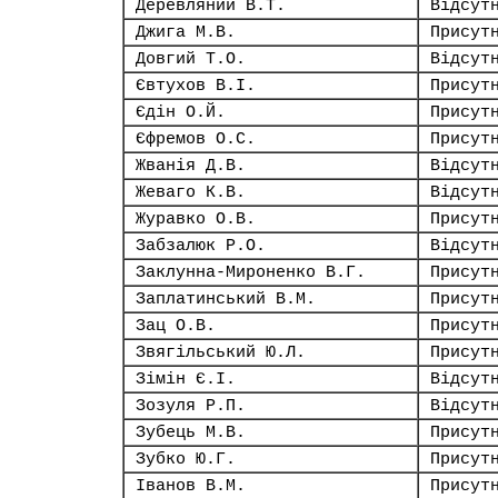
Деревляний В.Т.
Відсут
Джига М.В.
Присут
Довгий Т.О.
Відсут
Євтухов В.І.
Присут
Єдін О.Й.
Присут
Єфремов О.С.
Присут
Жванія Д.В.
Відсут
Жеваго К.В.
Відсут
Журавко О.В.
Присут
Забзалюк Р.О.
Відсут
Заклунна-Мироненко В.Г.
Присут
Заплатинський В.М.
Присут
Зац О.В.
Присут
Звягільський Ю.Л.
Присут
Зімін Є.І.
Відсут
Зозуля Р.П.
Відсут
Зубець М.В.
Присут
Зубко Ю.Г.
Присут
Іванов В.М.
Присут