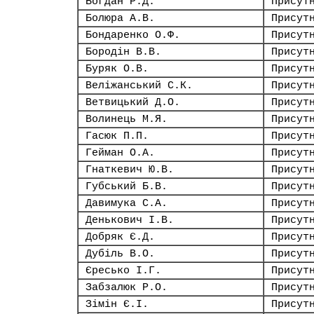
Богдан Р.Д.
Присут
Болюра А.В.
Присут
Бондаренко О.Ф.
Присут
Бородін В.В.
Присут
Буряк О.В.
Присут
Веліжанський С.К.
Присут
Ветвицький Д.О.
Присут
Волинець М.Я.
Присут
Гасюк П.П.
Присут
Гейман О.А.
Присут
Гнаткевич Ю.В.
Присут
Губський Б.В.
Присут
Давимука С.А.
Присут
Денькович І.В.
Присут
Добряк Є.Д.
Присут
Дубіль В.О.
Присут
Єресько І.Г.
Присут
Забзалюк Р.О.
Присут
Зімін Є.І.
Присут