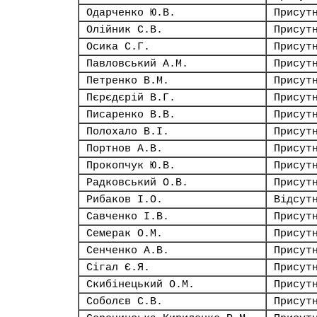
Одарченко Ю.В.
Присут
Олійник С.В.
Присут
Осика С.Г.
Присут
Павловський А.М.
Присут
Петренко В.М.
Присут
Пєрєдєрій В.Г.
Присут
Писаренко В.В.
Присут
Полохало В.І.
Присут
Портнов А.В.
Присут
Прокопчук Ю.В.
Присут
Радковський О.В.
Присут
Рибаков І.О.
Відсут
Савченко І.В.
Присут
Семерак О.М.
Присут
Сенченко А.В.
Присут
Сігал Є.Я.
Присут
Скибінецький О.М.
Присут
Соболєв С.В.
Присут