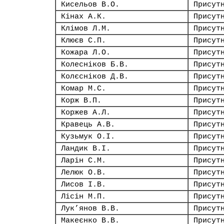
Кисельов В.О.
Присут
Кінах А.К.
Присут
Клімов Л.М.
Присут
Клюєв С.П.
Присут
Кожара Л.О.
Присут
Колесніков Б.В.
Присут
Колєсніков Д.В.
Присут
Комар М.С.
Присут
Корж В.П.
Присут
Коржев А.Л.
Присут
Кравець А.В.
Присут
Кузьмук О.І.
Присут
Ландик В.І.
Присут
Ларін С.М.
Присут
Лелюк О.В.
Присут
Лисов І.В.
Присут
Лісін М.П.
Присут
Лук’янов В.В.
Присут
Макеєнко В.В.
Присут