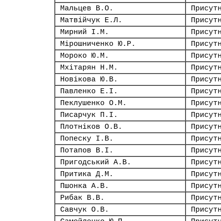
Мальцев В.О.
Присут
Матвійчук Е.Л.
Присут
Мирний І.М.
Присут
Мірошниченко Ю.Р.
Присут
Мороко Ю.М.
Присут
Мхітарян Н.М.
Присут
Новікова Ю.В.
Присут
Павленко Е.І.
Присут
Пеклушенко О.М.
Присут
Писарчук П.І.
Присут
Плотніков О.В.
Присут
Попеску І.В.
Присут
Потапов В.І.
Присут
Пригодський А.В.
Присут
Притика Д.М.
Присут
Пшонка А.В.
Присут
Рибак В.В.
Присут
Савчук О.В.
Присут