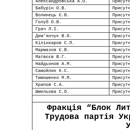
Александровська А.О.
Присут
Бабурін О.В.
Присут
Волинець Є.В.
Присут
Голуб О.В.
Присут
Грач Л.І.
Присут
Дем’янчук В.О.
Присут
Кілінкаров С.П.
Присут
Мармазов Є.В.
Присут
Матвєєв В.Г.
Присут
Найдьонов А.М.
Присут
Самойлик К.С.
Присут
Тимошенко М.М.
Присут
Храпов С.А.
Присут
Шмельова С.О.
Присут
Фракція “Блок Ли
Трудова партія Ук