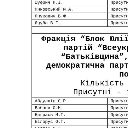
Шуфрич Н.І.
Присут
Янковський М.А.
Присут
Янукович В.Ф.
Присут
Яцуба В.Г.
Присут
Фракція “Блок Юлі
партій “Всеук
“Батьківщина”
демократична пар
п
Кількість
Присутні -
Абдуллін О.Р.
Присут
Бабаєв О.М.
Присут
Баграєв М.Г.
Присут
Білорус О.Г.
Присут