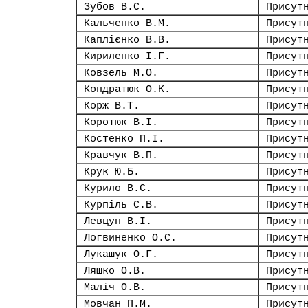
Зубов В.С.
Присут
Кальченко В.М.
Присут
Каплієнко В.В.
Присут
Кириленко І.Г.
Присут
Ковзель М.О.
Присут
Кондратюк О.К.
Присут
Корж В.Т.
Присут
Коротюк В.І.
Присут
Костенко П.І.
Присут
Кравчук В.П.
Присут
Крук Ю.Б.
Присут
Курило В.С.
Присут
Курпіль С.В.
Присут
Левцун В.І.
Присут
Логвиненко О.С.
Присут
Лукашук О.Г.
Присут
Ляшко О.В.
Присут
Маліч О.В.
Присут
Мовчан П.М.
Присут