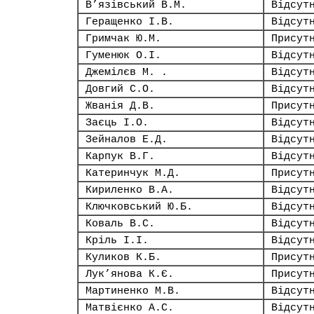
В’язівський В.М.
Відсут
Геращенко І.В.
Відсут
Гримчак Ю.М.
Присут
Гуменюк О.І.
Відсут
Джемілєв М. .
Відсут
Довгий С.О.
Відсут
Жванія Д.В.
Присут
Заєць І.О.
Відсут
Зейналов Е.Д.
Відсут
Карпук В.Г.
Відсут
Катеринчук М.Д.
Присут
Кириленко В.А.
Відсут
Ключковський Ю.Б.
Відсут
Коваль В.С.
Відсут
Кріль І.І.
Відсут
Куликов К.Б.
Присут
Лук’янова К.Є.
Присут
Мартиненко М.В.
Відсут
Матвієнко А.С.
Відсут