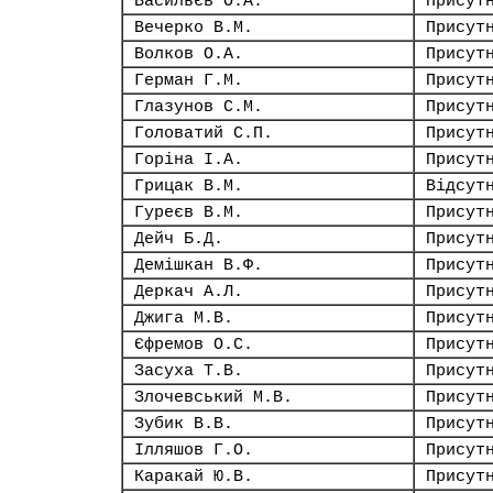
Васильєв О.А.
Присут
Вечерко В.М.
Присут
Волков О.А.
Присут
Герман Г.М.
Присут
Глазунов С.М.
Присут
Головатий С.П.
Присут
Горіна І.А.
Присут
Грицак В.М.
Відсут
Гуреєв В.М.
Присут
Дейч Б.Д.
Присут
Демішкан В.Ф.
Присут
Деркач А.Л.
Присут
Джига М.В.
Присут
Єфремов О.С.
Присут
Засуха Т.В.
Присут
Злочевський М.В.
Присут
Зубик В.В.
Присут
Ілляшов Г.О.
Присут
Каракай Ю.В.
Присут