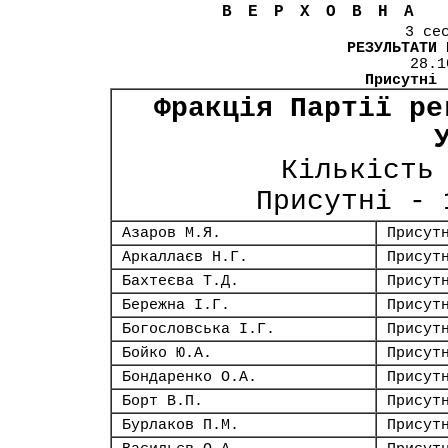
ВЕРХОВНА
3 се
РЕЗУЛЬТАТИ 
28.1
Присутні
Фракція Партії ре
Кількість
Присутні -
Азаров М.Я.
Присут
Аркаллаєв Н.Г.
Присут
Бахтеєва Т.Д.
Присут
Бережна І.Г.
Присут
Богословська І.Г.
Присут
Бойко Ю.А.
Присут
Бондаренко О.А.
Присут
Борт В.П.
Присут
Бурлаков П.М.
Присут