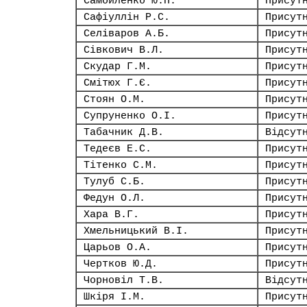
Самойленко Ю.П.
Присут
Сафіуллін Р.С.
Присут
Селіваров А.Б.
Присут
Сівкович В.Л.
Присут
Скудар Г.М.
Присут
Смітюх Г.Є.
Присут
Стоян О.М.
Присут
Супруненко О.І.
Присут
Табачник Д.В.
Відсут
Тедеєв Е.С.
Присут
Тітенко С.М.
Присут
Тулуб С.Б.
Присут
Федун О.Л.
Присут
Хара В.Г.
Присут
Хмельницький В.І.
Присут
Царьов О.А.
Присут
Чертков Ю.Д.
Присут
Чорновіл Т.В.
Відсут
Шкіря І.М.
Присут