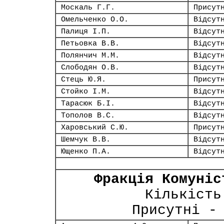
Москаль Г.Г.
Присут
Омельченко О.О.
Відсут
Палиця І.П.
Відсут
Петьовка В.В.
Відсут
Полянчич М.М.
Відсут
Слободян О.В.
Відсут
Стець Ю.Я.
Присут
Стойко І.М.
Відсут
Тарасюк Б.І.
Відсут
Тополов В.С.
Відсут
Харовський С.Ю.
Присут
Шемчук В.В.
Відсут
Ющенко П.А.
Відсут
Фракція Комуніс
Кількість
Присутні -