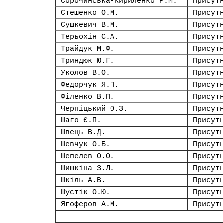
Сорочинська-Кириленко Р.М.
Присут
Стешенко О.М.
Присут
Сушкевич В.М.
Присут
Терьохін С.А.
Присут
Трайдук М.Ф.
Присут
Триндюк Ю.Г.
Присут
Уколов В.О.
Присут
Федорчук Я.П.
Присут
Філенко В.П.
Присут
Черпіцький О.З.
Присут
Шаго Є.П.
Присут
Швець В.Д.
Присут
Шевчук О.Б.
Присут
Шепелев О.О.
Присут
Шишкіна З.Л.
Присут
Шкіль А.В.
Присут
Шустік О.Ю.
Присут
Ягоферов А.М.
Присут