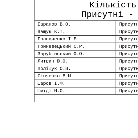
Кількість
Присутні -
Баранов В.О.
Присут
Ващук К.Т.
Присут
Головченко І.Б.
Присут
Гриневецький С.Р.
Присут
Зарубінський О.О.
Присут
Литвин Ю.О.
Присут
Поліщук О.В.
Присут
Сінченко В.М.
Присут
Шаров І.Ф.
Присут
Шмідт М.О.
Присут