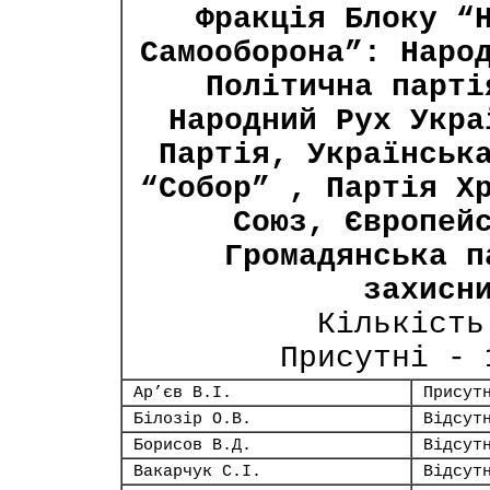
Фракція Блоку “
Самооборона”: Наро
Політична парті
Народний Рух Укра
Партія, Українськ
“Собор” , Партія Х
Союз, Європей
Громадянська п
захисн
Кількість
Присутні -
Ар’єв В.І.
Присут
Білозір О.В.
Відсут
Борисов В.Д.
Відсут
Вакарчук С.І.
Відсут