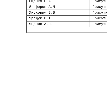
Ющенко П.А.
Присут
Ягоферов А.М.
Присут
Янукович В.В.
Присут
Ярощук В.І.
Присут
Яценюк А.П.
Присут