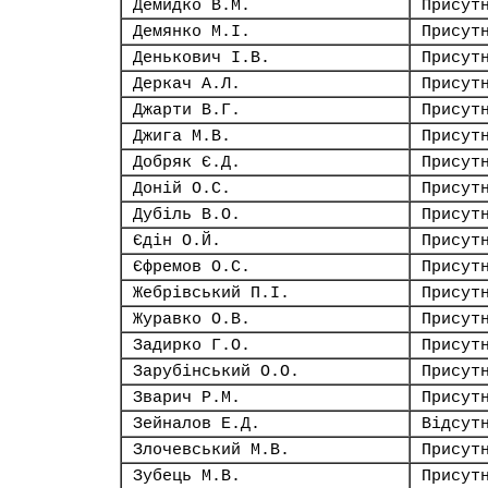
Демидко В.М.
Присут
Демянко М.І.
Присут
Денькович І.В.
Присут
Деркач А.Л.
Присут
Джарти В.Г.
Присут
Джига М.В.
Присут
Добряк Є.Д.
Присут
Доній О.С.
Присут
Дубіль В.О.
Присут
Єдін О.Й.
Присут
Єфремов О.С.
Присут
Жебрівський П.І.
Присут
Журавко О.В.
Присут
Задирко Г.О.
Присут
Зарубінський О.О.
Присут
Зварич Р.М.
Присут
Зейналов Е.Д.
Відсут
Злочевський М.В.
Присут
Зубець М.В.
Присут