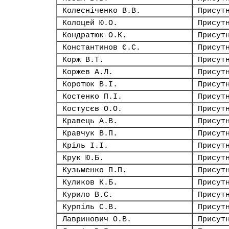
Колесніченко В.В.
Присут
Колоцей Ю.О.
Присут
Кондратюк О.К.
Присут
Константинов Є.С.
Присут
Корж В.Т.
Присут
Коржев А.Л.
Присут
Коротюк В.І.
Присут
Костенко П.І.
Присут
Костусєв О.О.
Присут
Кравець А.В.
Присут
Кравчук В.П.
Присут
Кріль І.І.
Присут
Крук Ю.Б.
Присут
Кузьменко П.П.
Присут
Куликов К.Б.
Присут
Курило В.С.
Присут
Курпіль С.В.
Присут
Лавринович О.В.
Присут