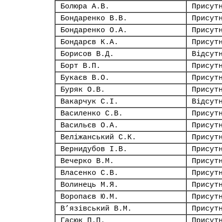
Болюра А.В.
Присут
Бондаренко В.В.
Присут
Бондаренко О.А.
Присут
Бондарєв К.А.
Присут
Борисов В.Д.
Відсут
Борт В.П.
Присут
Букаєв В.О.
Присут
Буряк О.В.
Присут
Вакарчук С.І.
Відсут
Василенко С.В.
Присут
Васильєв О.А.
Присут
Веліжанський С.К.
Присут
Вернидубов І.В.
Присут
Вечерко В.М.
Присут
Власенко С.В.
Присут
Волинець М.Я.
Присут
Воропаєв Ю.М.
Присут
В’язівський В.М.
Присут
Гасюк П.П.
Присут