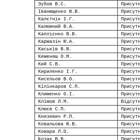
Зубов В.С.
Присут
Іванющенко Ю.В.
Присут
Калєтнік І.Г.
Присут
Калюжний В.А.
Присут
Каплієнко В.В.
Присут
Кармазін Ю.А.
Присут
Каськів В.В.
Присут
Кеменяш О.М.
Присут
Кий С.В.
Присут
Кириленко І.Г.
Присут
Кисельов В.О.
Присут
Кілінкаров С.П.
Присут
Клименко О.І.
Присут
Клімов Л.М.
Відсут
Клюєв С.П.
Присут
Князевич Р.П.
Присут
Ковальова Ю.В.
Присут
Кожара Л.О.
Присут
Козак В.В.
Присут