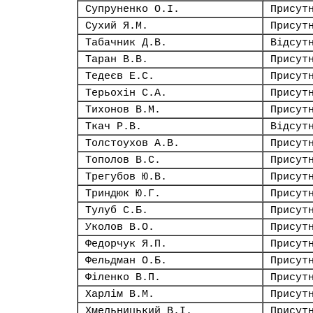
Супруненко О.І.
Присут
Сухий Я.М.
Присут
Табачник Д.В.
Відсут
Таран В.В.
Присут
Тедеєв Е.С.
Присут
Терьохін С.А.
Присут
Тихонов В.М.
Присут
Ткач Р.В.
Відсут
Толстоухов А.В.
Присут
Тополов В.С.
Присут
Трегубов Ю.В.
Присут
Триндюк Ю.Г.
Присут
Тулуб С.Б.
Присут
Уколов В.О.
Присут
Федорчук Я.П.
Присут
Фельдман О.Б.
Присут
Філенко В.П.
Присут
Харлім В.М.
Присут
Хмельницький В.І.
Присут