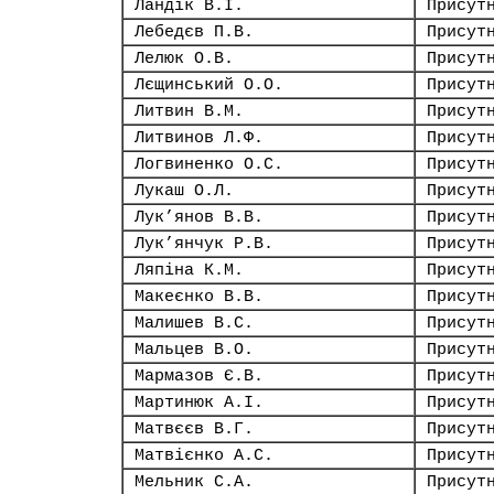
Ландік В.І.
Присут
Лебедєв П.В.
Присут
Лелюк О.В.
Присут
Лєщинський О.О.
Присут
Литвин В.М.
Присут
Литвинов Л.Ф.
Присут
Логвиненко О.С.
Присут
Лукаш О.Л.
Присут
Лук’янов В.В.
Присут
Лук’янчук Р.В.
Присут
Ляпіна К.М.
Присут
Макеєнко В.В.
Присут
Малишев В.С.
Присут
Мальцев В.О.
Присут
Мармазов Є.В.
Присут
Мартинюк А.І.
Присут
Матвєєв В.Г.
Присут
Матвієнко А.С.
Присут
Мельник С.А.
Присут