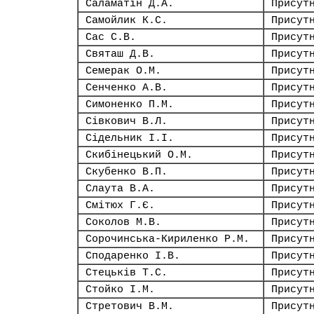
Саламатін Д.А.
Присут
Самойлик К.С.
Присут
Сас С.В.
Присут
Святаш Д.В.
Присут
Семерак О.М.
Присут
Сенченко А.В.
Присут
Симоненко П.М.
Присут
Сівкович В.Л.
Присут
Сідельник І.І.
Присут
Скибінецький О.М.
Присут
Скубенко В.П.
Присут
Слаута В.А.
Присут
Смітюх Г.Є.
Присут
Соколов М.В.
Присут
Сорочинська-Кириленко Р.М.
Присут
Сподаренко І.В.
Присут
Стецьків Т.С.
Присут
Стойко І.М.
Присут
Стретович В.М.
Присут