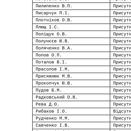
Пилипенко В.П.
Присут
Писарчук П.І.
Присут
Плотніков О.В.
Присут
Плющ І.С.
Присут
Поліщук О.В.
Присут
Полунєєв Ю.В.
Присут
Поляченко В.А.
Присут
Попов О.П.
Присут
Потапов В.І.
Присут
Прасолов І.М.
Присут
Присяжнюк М.В.
Присут
Прокопчук Ю.В.
Присут
Пудов Б.М.
Присут
Радковський О.В.
Присут
Рева Д.О.
Присут
Рибаков І.О.
Відсут
Рудченко М.М.
Присут
Савченко І.В.
Присут