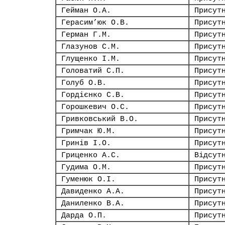
Гейман О.А.
Присут
Герасим’юк О.В.
Присут
Герман Г.М.
Присут
Глазунов С.М.
Присут
Глущенко І.М.
Присут
Головатий С.П.
Присут
Голуб О.В.
Присут
Гордієнко С.В.
Присут
Горошкевич О.С.
Присут
Гривковський В.О.
Присут
Гримчак Ю.М.
Присут
Гринів І.О.
Присут
Гриценко А.С.
Відсут
Гудима О.М.
Присут
Гуменюк О.І.
Присут
Давиденко А.А.
Присут
Даниленко В.А.
Присут
Дарда О.П.
Присут