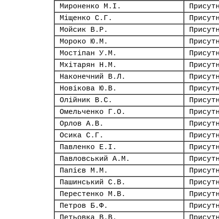
Мироненко М.І.
Присут
Міщенко С.Г.
Присут
Мойсик В.Р.
Присут
Мороко Ю.М.
Присут
Мостіпан У.М.
Присут
Мхітарян Н.М.
Присут
Наконечний В.Л.
Присут
Новікова Ю.В.
Присут
Олійник В.С.
Присут
Омельченко Г.О.
Присут
Орлов А.В.
Присут
Осика С.Г.
Присут
Павленко Е.І.
Присут
Павловський А.М.
Присут
Папієв М.М.
Присут
Пашинський С.В.
Присут
Перестенко М.В.
Присут
Петров Б.Ф.
Присут
Петьовка В.В.
Присут