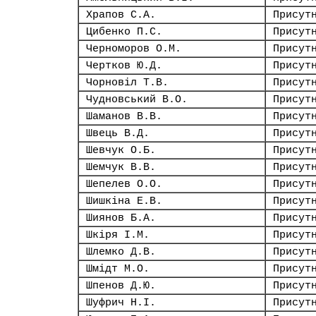
Храпов С.А.
Присут
Цибенко П.С.
Присут
Черноморов О.М.
Присут
Чертков Ю.Д.
Присут
Чорновіл Т.В.
Присут
Чудновський В.О.
Присут
Шаманов В.В.
Присут
Швець В.Д.
Присут
Шевчук О.Б.
Присут
Шемчук В.В.
Присут
Шепелев О.О.
Присут
Шишкіна Е.В.
Присут
Шиянов Б.А.
Присут
Шкіря І.М.
Присут
Шлемко Д.В.
Присут
Шмідт М.О.
Присут
Шпенов Д.Ю.
Присут
Шуфрич Н.І.
Присут