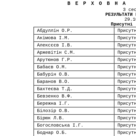
ВЕРХОВНА
3 се
РЕЗУЛЬТАТИ 
29.1
Присутні
Абдуллін О.Р.
Присут
Акімова І.М.
Присут
Алексєєв І.В.
Присут
Аржевітін С.М.
Присут
Арутюнов Г.Р.
Присут
Бабаєв О.М.
Присут
Бабурін О.В.
Присут
Баранов В.О.
Присут
Бахтеєва Т.Д.
Присут
Бевзенко В.Ф.
Присут
Бережна І.Г.
Присут
Білозір О.В.
Присут
Бірюк Л.В.
Присут
Богословська І.Г.
Присут
Боднар О.Б.
Присут