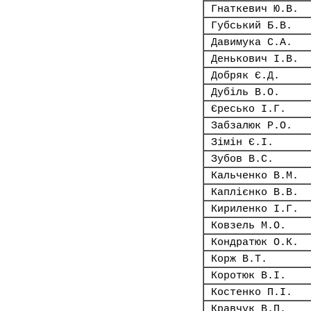
Гнаткевич Ю.В.
Губський Б.В.
Давимука С.А.
Денькович І.В.
Добряк Є.Д.
Дубіль В.О.
Єресько І.Г.
Забзалюк Р.О.
Зімін Є.І.
Зубов В.С.
Кальченко В.М.
Каплієнко В.В.
Кириленко І.Г.
Ковзель М.О.
Кондратюк О.К.
Корж В.Т.
Коротюк В.І.
Костенко П.І.
Кравчук В.П.