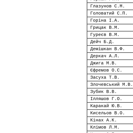
Глазунов С.М.
Головатий С.П.
Горіна І.А.
Грицак В.М.
Гуреєв В.М.
Дейч Б.Д.
Демішкан В.Ф.
Деркач А.Л.
Джига М.В.
Єфремов О.С.
Засуха Т.В.
Злочевський М.В.
Зубик В.В.
Ілляшов Г.О.
Каракай Ю.В.
Кисельов В.О.
Кінах А.К.
Клімов Л.М.