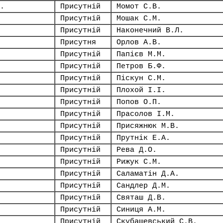
.
Присутній
Момот С.В.
Присутній
Мошак С.М.
Присутній
Наконечний В.Л.
Присутня
Орлов А.В.
Присутній
Папієв М.М.
Присутній
Петров Б.Ф.
Присутній
Піскун С.М.
Присутній
Плохой І.І.
Присутній
Попов О.П.
Присутній
Прасолов І.М.
Присутній
Присяжнюк М.В.
Присутній
Прутнік Е.А.
Присутній
Рева Д.О.
Присутній
Рижук С.М.
Присутній
Саламатін Д.А.
Присутній
Сандлер Д.М.
Присутній
Святаш Д.В.
Присутній
Синиця А.М.
Присутній
Скубашевський С.В.