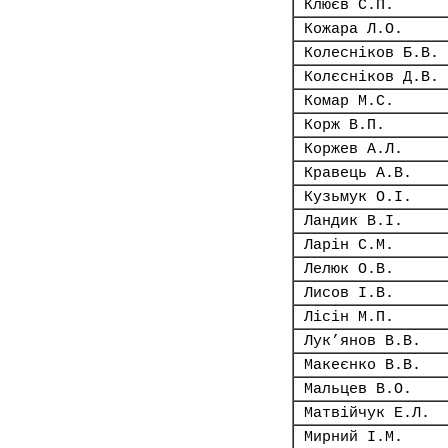
Клюєв С.П.
Кожара Л.О.
Колесніков Б.В.
Колєсніков Д.В.
Комар М.С.
Корж В.П.
Коржев А.Л.
Кравець А.В.
Кузьмук О.І.
Ландик В.І.
Ларін С.М.
Лелюк О.В.
Лисов І.В.
Лісін М.П.
Лук’янов В.В.
Макеєнко В.В.
Мальцев В.О.
Матвійчук Е.Л.
Мирний І.М.