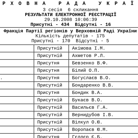
ЕРХОВНА РАДА УКРА
3 сесія 6 скликання
РЕЗУЛЬТАТИ ЕЛЕКТРОННОЇ РЕЄСТРАЦІЇ
29.10.2008 10:06:39
Присутні - 434 Відсутні - 16
Фракція Партії регіонів у Верховній Раді України
Кількість депутатів - 175
Присутні - 170 Відсутні - 5
Присутній
Акімова І.М.
Присутній
Ахметов Р.Л.
Присутня
Бевзенко В.Ф.
Присутня
Білий О.П.
.
Присутня
Богуслаєв В.О.
Присутній
Бондаренко В.В.
Присутня
Бондик В.А.
Присутній
Букаєв В.О.
Присутній
Васильєв Г.А.
Присутній
Вернидубов І.В.
Присутній
Вілкул О.Ю.
Присутній
Воропаєв Ю.М.
Присутня
Гєллєр Є.Б.