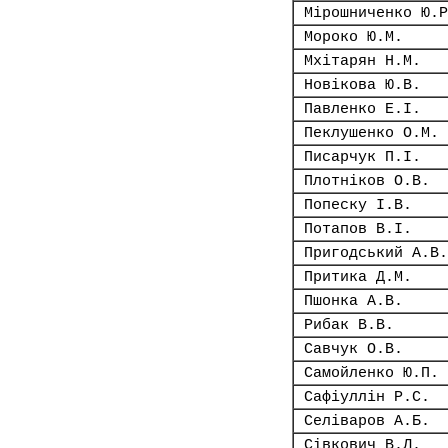
Мірошниченко Ю.Р
Мороко Ю.М.
Мхітарян Н.М.
Новікова Ю.В.
Павленко Е.І.
Пеклушенко О.М.
Писарчук П.І.
Плотніков О.В.
Попеску І.В.
Потапов В.І.
Пригодський А.В.
Притика Д.М.
Пшонка А.В.
Рибак В.В.
Савчук О.В.
Самойленко Ю.П.
Сафіуллін Р.С.
Селіваров А.Б.
Сівкович В.Л.