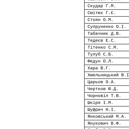
Скудар Г.М.
Смітюх Г.Є.
Стоян О.М.
Супруненко О.І.
Табачник Д.В.
Тедеєв Е.С.
Тітенко С.М.
Тулуб С.Б.
Федун О.Л.
Хара В.Г.
Хмельницький В.І
Царьов О.А.
Чертков Ю.Д.
Чорновіл Т.В.
Шкіря І.М.
Шуфрич Н.І.
Янковський М.А.
Янукович В.Ф.