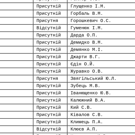
Присутній
Глущенко І.М.
Присутній
Горбаль В.М.
Присутня
Горошкевич О.С.
Відсутній
Гуменюк І.М.
Присутній
Дарда О.П.
Присутній
Демидко В.М.
Присутній
Демянко М.І.
Присутній
Джарти В.Г.
Присутній
Єдін О.Й.
Присутній
Журавко О.В.
Присутня
Звягільський Ю.Л.
Присутній
Зубець М.В.
Присутній
Іванющенко Ю.В.
Присутній
Калюжний В.А.
Присутній
Кий С.В.
Присутній
Ківалов С.В.
Присутній
Климець П.А.
Відсутній
Клюєв А.П.