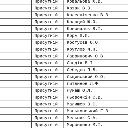
Присутній
Ковальова Ю.В.
Присутній
Козак В.В.
Присутній
Колесніченко В.В.
Присутній
Колоцей Ю.О.
Присутній
Коновалюк В.І.
Присутній
Корж П.П.
Присутній
Костусєв О.О.
Присутній
Круглов М.П.
Присутній
Лавринович О.В.
Присутній
Ландік В.І.
Присутній
Лебедєв П.В.
Присутній
Лєщинський О.О.
Присутній
Литвинов Л.Ф.
Присутній
Лукаш О.Л.
Присутній
Льовочкін С.В.
Присутній
Малишев В.С.
Присутній
Маньковський Г.В.
Присутній
Мельник С.А.
Присутній
Мироненко М.І.