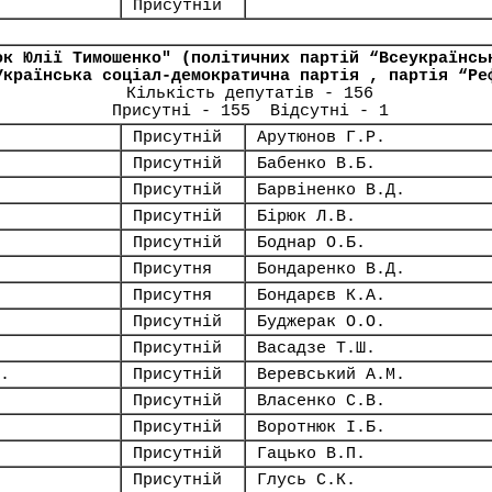
Присутній
ок Юлії Тимошенко" (політичних партій “Всеукраїнсь
Українська соціал-демократична партія , партія “Ре
Кількість депутатів - 156
Присутні - 155 Відсутні - 1
Присутній
Арутюнов Г.Р.
Присутній
Бабенко В.Б.
Присутній
Барвіненко В.Д.
Присутній
Бірюк Л.В.
Присутній
Боднар О.Б.
Присутня
Бондаренко В.Д.
Присутня
Бондарєв К.А.
Присутній
Буджерак О.О.
Присутній
Васадзе Т.Ш.
.
Присутній
Веревський А.М.
Присутній
Власенко С.В.
Присутній
Воротнюк І.Б.
Присутній
Гацько В.П.
Присутній
Глусь С.К.