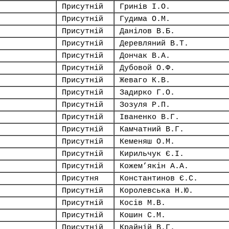
Присутній
Гринів І.О.
Присутній
Гудима О.М.
Присутній
Данілов В.Б.
Присутній
Деревляний В.Т.
Присутній
Дончак В.А.
Присутній
Дубовой О.Ф.
Присутній
Жеваго К.В.
Присутній
Задирко Г.О.
Присутній
Зозуля Р.П.
Присутній
Іваненко В.Г.
Присутній
Камчатний В.Г.
Присутній
Кеменяш О.М.
Присутній
Кирильчук Є.І.
Присутній
Кожем’якін А.А.
Присутня
Константинов Є.С.
Присутній
Королевська Н.Ю.
Присутній
Косів М.В.
Присутній
Кошин С.М.
Присутній
Крайній В.Г.