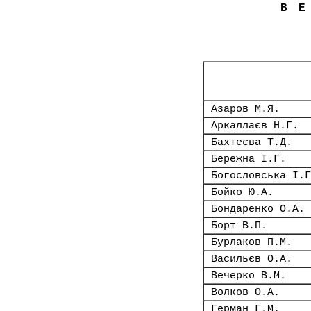
В
Азаров М.Я.
Аркаллаєв Н.Г.
Бахтеєва Т.Д.
Бережна І.Г.
Богословська І.Г
Бойко Ю.А.
Бондаренко О.А.
Борт В.П.
Бурлаков П.М.
Васильєв О.А.
Вечерко В.М.
Волков О.А.
Герман Г.М.