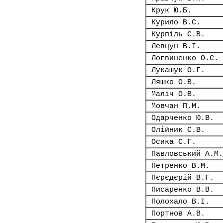
Крук Ю.Б.
Курило В.С.
Курпіль С.В.
Левцун В.І.
Логвиненко О.С.
Лукашук О.Г.
Ляшко О.В.
Маліч О.В.
Мовчан П.М.
Одарченко Ю.В.
Олійник С.В.
Осика С.Г.
Павловський А.М.
Петренко В.М.
Пєрєдєрій В.Г.
Писаренко В.В.
Полохало В.І.
Портнов А.В.