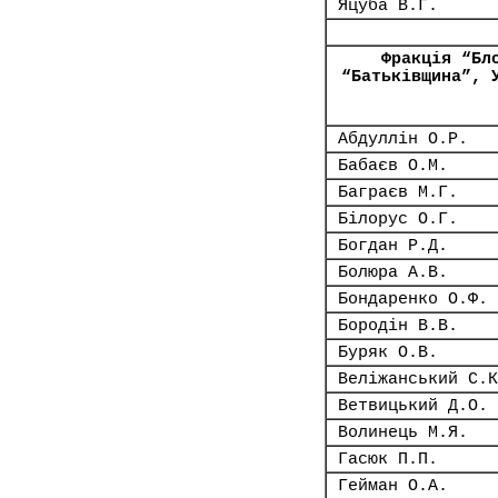
Яцуба В.Г.
Фракція “Бл
“Батьківщина”, 
Абдуллін О.Р.
Бабаєв О.М.
Баграєв М.Г.
Білорус О.Г.
Богдан Р.Д.
Болюра А.В.
Бондаренко О.Ф.
Бородін В.В.
Буряк О.В.
Веліжанський С.К
Ветвицький Д.О.
Волинець М.Я.
Гасюк П.П.
Гейман О.А.