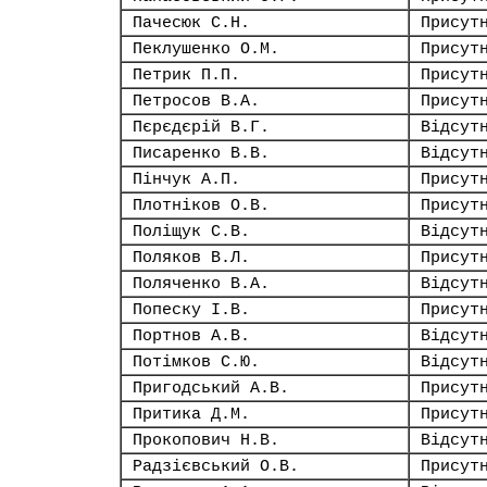
Пачесюк С.Н.
Присут
Пеклушенко О.М.
Присут
Петрик П.П.
Присут
Петросов В.А.
Присут
Пєрєдєрій В.Г.
Відсут
Писаренко В.В.
Відсут
Пінчук А.П.
Присут
Плотніков О.В.
Присут
Поліщук С.В.
Відсут
Поляков В.Л.
Присут
Поляченко В.А.
Відсут
Попеску І.В.
Присут
Портнов А.В.
Відсут
Потімков С.Ю.
Відсут
Пригодський А.В.
Присут
Притика Д.М.
Присут
Прокопович Н.В.
Відсут
Радзієвський О.В.
Присут