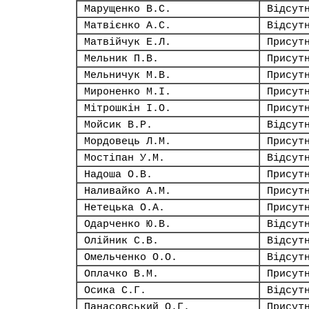
Марущенко В.С.
Відсут
Матвієнко А.С.
Відсут
Матвійчук Е.Л.
Присут
Мельник П.В.
Присут
Мельничук М.В.
Присут
Мироненко М.І.
Присут
Мітрошкін І.О.
Присут
Мойсик В.Р.
Відсут
Мордовець Л.М.
Присут
Мостіпан У.М.
Відсут
Надоша О.В.
Присут
Наливайко А.М.
Присут
Нетецька О.А.
Присут
Одарченко Ю.В.
Відсут
Олійник С.В.
Відсут
Омельченко О.О.
Відсут
Оплачко В.М.
Присут
Осика С.Г.
Відсут
Панасовський О.Г.
Присут