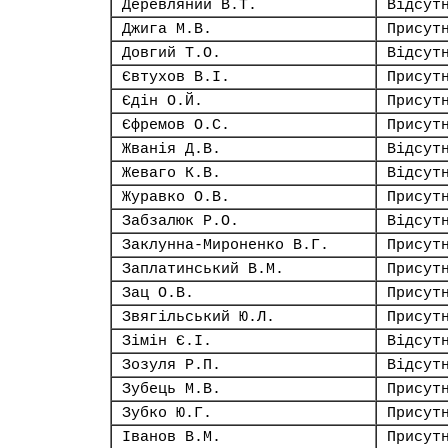
Деревляний В.Т.
Відсут
Джига М.В.
Присут
Довгий Т.О.
Відсут
Євтухов В.І.
Присут
Єдін О.Й.
Присут
Єфремов О.С.
Присут
Жванія Д.В.
Відсут
Жеваго К.В.
Відсут
Журавко О.В.
Присут
Забзалюк Р.О.
Відсут
Заклунна-Мироненко В.Г.
Присут
Заплатинський В.М.
Присут
Зац О.В.
Присут
Звягільський Ю.Л.
Присут
Зімін Є.І.
Відсут
Зозуля Р.П.
Відсут
Зубець М.В.
Присут
Зубко Ю.Г.
Присут
Іванов В.М.
Присут