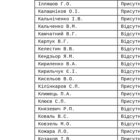
Ілляшов Г.О.
Присут
Калашніков О.І.
Присут
Кальніченко І.В.
Присут
Кальченко В.М.
Відсут
Камчатний В.Г.
Відсут
Карпук В.Г.
Відсут
Келестин В.В.
Відсут
Кендзьор Я.М.
Відсут
Кириленко В.А.
Відсут
Кирильчук Є.І.
Відсут
Кисельов В.О.
Присут
Кілінкаров С.П.
Присут
Климець П.А.
Присут
Клюєв С.П.
Присут
Князевич Р.П.
Відсут
Коваль В.С.
Відсут
Ковзель М.О.
Відсут
Кожара Л.О.
Присут
Козаков І.В.
Присут