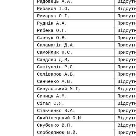
Радовець А.А.
Відсут
Рибаков І.О.
Відсут
Римарук О.І.
Присут
Руднік А.А.
Присут
Рябека О.Г.
Відсут
Савчук О.В.
Присут
Саламатін Д.А.
Присут
Самойлик К.С.
Присут
Сандлер Д.М.
Присут
Сафіуллін Р.С.
Присут
Селіваров А.Б.
Присут
Сенченко А.В.
Відсут
Сивульський М.І.
Відсут
Синиця А.М.
Присут
Сігал Є.Я.
Відсут
Сільченко В.А.
Присут
Скибінецький О.М.
Відсут
Скубенко В.П.
Відсут
Слободянюк В.Й.
Присут