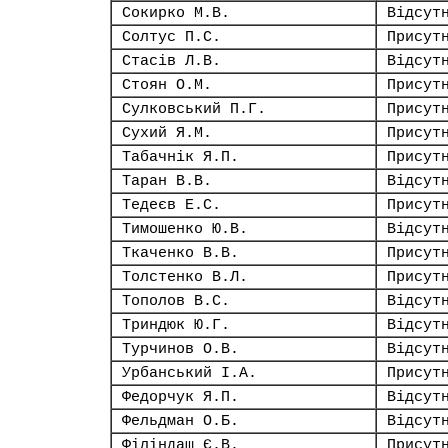
Сокирко М.В.
Відсут
Солтус П.С.
Присут
Стасів Л.В.
Відсут
Стоян О.М.
Присут
Сулковський П.Г.
Присут
Сухий Я.М.
Присут
Табачнік Я.П.
Присут
Таран В.В.
Відсут
Тедеєв Е.С.
Присут
Тимошенко Ю.В.
Відсут
Ткаченко В.В.
Присут
Толстенко В.Л.
Присут
Тополов В.С.
Відсут
Триндюк Ю.Г.
Відсут
Турчинов О.В.
Відсут
Урбанський І.А.
Присут
Федорчук Я.П.
Відсут
Фельдман О.Б.
Відсут
Філіндаш Є.В.
Присут