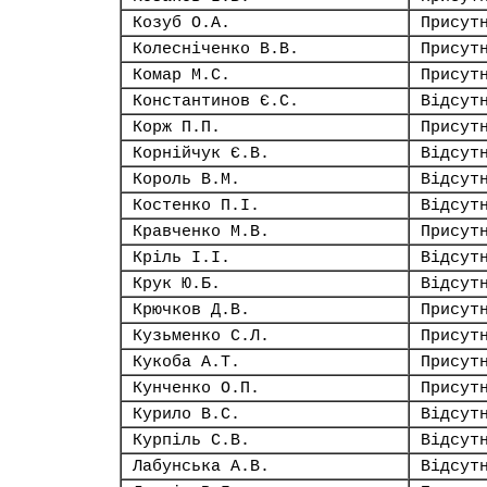
Козуб О.А.
Присут
Колесніченко В.В.
Присут
Комар М.С.
Присут
Константинов Є.С.
Відсут
Корж П.П.
Присут
Корнійчук Є.В.
Відсут
Король В.М.
Відсут
Костенко П.І.
Відсут
Кравченко М.В.
Присут
Кріль І.І.
Відсут
Крук Ю.Б.
Відсут
Крючков Д.В.
Присут
Кузьменко С.Л.
Присут
Кукоба А.Т.
Присут
Кунченко О.П.
Присут
Курило В.С.
Відсут
Курпіль С.В.
Відсут
Лабунська А.В.
Відсут