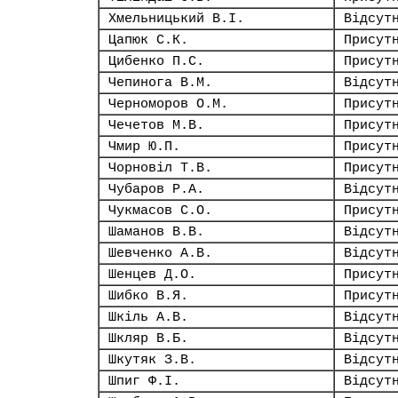
Хмельницький В.І.
Відсут
Цапюк С.К.
Присут
Цибенко П.С.
Присут
Чепинога В.М.
Відсут
Черноморов О.М.
Присут
Чечетов М.В.
Присут
Чмир Ю.П.
Присут
Чорновіл Т.В.
Присут
Чубаров Р.А.
Відсут
Чукмасов С.О.
Присут
Шаманов В.В.
Відсут
Шевченко А.В.
Відсут
Шенцев Д.О.
Присут
Шибко В.Я.
Присут
Шкіль А.В.
Відсут
Шкляр В.Б.
Відсут
Шкутяк З.В.
Відсут
Шпиг Ф.І.
Відсут