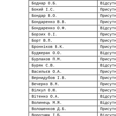
Боднар О.Б.
Відсут
Бокий І.С.
Присут
Бондар В.О.
Присут
Бондаренко В.В.
Присут
Бондаренко О.Ф.
Відсут
Борзих О.І.
Присут
Борт В.П.
Присут
Бронніков В.К.
Присут
Буджерак О.О.
Відсут
Бурлаков П.М.
Присут
Буряк С.В.
Відсут
Васильєв О.А.
Присут
Вернидубов І.В.
Присут
Вечерко В.М.
Присут
Вілкул О.Ю.
Присут
Вітенко О.А.
Відсут
Волинець М.Я.
Відсут
Волошенков Д.Б.
Присут
Воротнюк І.Б.
Відсут