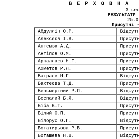
ВЕРХОВНА
3 се
РЕЗУЛЬТАТИ 
25.0
Присутні 
Абдуллін О.Р.
Відсут
Алексєєв І.В.
Присут
Антемюк А.Д.
Присут
Антіпов О.М.
Присут
Аркаллаєв Н.Г.
Присут
Ахметов Р.Л.
Присут
Баграєв М.Г.
Відсут
Бахтеєва Т.Д.
Присут
Безсмертний Р.П.
Відсут
Беспалий Б.Я.
Відсут
Біба В.Т.
Присут
Білий О.П.
Присут
Білорус О.Г.
Відсут
Богатирьова Р.В.
Присут
Богашева Н.В.
Відсут