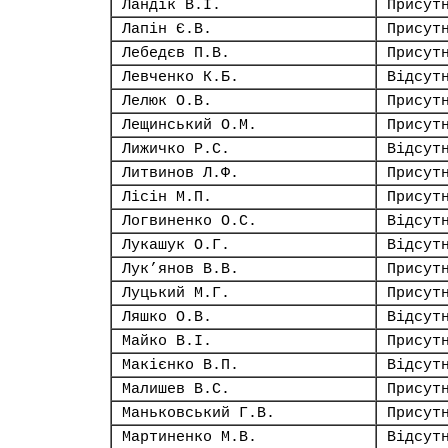
Ландік В.І.
Присут
Лапін Є.В.
Присут
Лебедєв П.В.
Присут
Левченко К.Б.
Відсут
Лелюк О.В.
Присут
Лещинський О.М.
Присут
Лижичко Р.С.
Відсут
Литвинов Л.Ф.
Присут
Лісін М.П.
Присут
Логвиненко О.С.
Відсут
Лукашук О.Г.
Відсут
Лук’янов В.В.
Присут
Луцький М.Г.
Присут
Ляшко О.В.
Відсут
Майко В.І.
Присут
Макієнко В.П.
Відсут
Малишев В.С.
Присут
Маньковський Г.В.
Присут
Мартиненко М.В.
Відсут