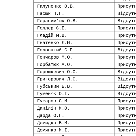
Галуненко О.В.
Присут
Гасюк П.П.
Відсут
Герасим’юк О.В.
Відсут
Гєллєр Є.Б.
Присут
Гладій М.В.
Присут
Гнатенко Л.М.
Присут
Головатий С.П.
Відсут
Гончаров М.О.
Присут
Горбатюк А.О.
Присут
Горошкевич О.С.
Відсут
Григорович Л.С.
Відсут
Губський Б.В.
Відсут
Гуменюк О.І.
Відсут
Гусаров С.М.
Присут
Данілін М.О.
Присут
Дарда О.П.
Присут
Демидко В.М.
Присут
Демянко М.І.
Присут