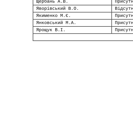
Щербань А.В.
Присут
Яворівський В.О.
Відсут
Якименко М.Є.
Присут
Янковський М.А.
Присут
Ярощук В.І.
Присут