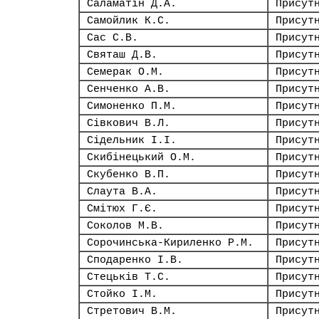
Саламатін Д.А.
Присут
Самойлик К.С.
Присут
Сас С.В.
Присут
Святаш Д.В.
Присут
Семерак О.М.
Присут
Сенченко А.В.
Присут
Симоненко П.М.
Присут
Сівкович В.Л.
Присут
Сідельник І.І.
Присут
Скибінецький О.М.
Присут
Скубенко В.П.
Присут
Слаута В.А.
Присут
Смітюх Г.Є.
Присут
Соколов М.В.
Присут
Сорочинська-Кириленко Р.М.
Присут
Сподаренко І.В.
Присут
Стецьків Т.С.
Присут
Стойко І.М.
Присут
Стретович В.М.
Присут