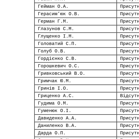
Гейман О.А.
Присут
Герасим’юк О.В.
Присут
Герман Г.М.
Присут
Глазунов С.М.
Присут
Глущенко І.М.
Присут
Головатий С.П.
Присут
Голуб О.В.
Присут
Гордієнко С.В.
Присут
Горошкевич О.С.
Присут
Гривковський В.О.
Присут
Гримчак Ю.М.
Присут
Гринів І.О.
Присут
Гриценко А.С.
Відсут
Гудима О.М.
Присут
Гуменюк О.І.
Присут
Давиденко А.А.
Присут
Даниленко В.А.
Присут
Дарда О.П.
Присут