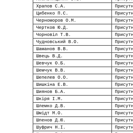
Храпов С.А.
Присут
Цибенко П.С.
Присут
Черноморов О.М.
Присут
Чертков Ю.Д.
Присут
Чорновіл Т.В.
Присут
Чудновський В.О.
Присут
Шаманов В.В.
Присут
Швець В.Д.
Присут
Шевчук О.Б.
Присут
Шемчук В.В.
Присут
Шепелев О.О.
Присут
Шишкіна Е.В.
Присут
Шиянов Б.А.
Присут
Шкіря І.М.
Присут
Шлемко Д.В.
Присут
Шмідт М.О.
Присут
Шпенов Д.Ю.
Присут
Шуфрич Н.І.
Присут