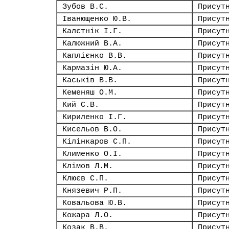
Зубов В.С.
Присут
Іванющенко Ю.В.
Присут
Калєтнік І.Г.
Присут
Калюжний В.А.
Присут
Каплієнко В.В.
Присут
Кармазін Ю.А.
Присут
Каськів В.В.
Присут
Кеменяш О.М.
Присут
Кий С.В.
Присут
Кириленко І.Г.
Присут
Кисельов В.О.
Присут
Кілінкаров С.П.
Присут
Клименко О.І.
Присут
Клімов Л.М.
Присут
Клюєв С.П.
Присут
Князевич Р.П.
Присут
Ковальова Ю.В.
Присут
Кожара Л.О.
Присут
Козак В.В.
Присут