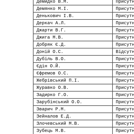
Демидко В.М.
Присут
Демянко М.І.
Присут
Денькович І.В.
Присут
Деркач А.Л.
Присут
Джарти В.Г.
Присут
Джига М.В.
Присут
Добряк Є.Д.
Присут
Доній О.С.
Відсут
Дубіль В.О.
Присут
Єдін О.Й.
Присут
Єфремов О.С.
Присут
Жебрівський П.І.
Присут
Журавко О.В.
Присут
Задирко Г.О.
Присут
Зарубінський О.О.
Присут
Зварич Р.М.
Присут
Зейналов Е.Д.
Присут
Злочевський М.В.
Присут
Зубець М.В.
Присут