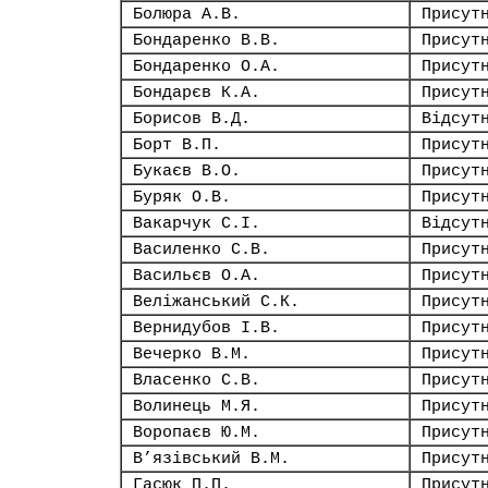
Болюра А.В.
Присут
Бондаренко В.В.
Присут
Бондаренко О.А.
Присут
Бондарєв К.А.
Присут
Борисов В.Д.
Відсут
Борт В.П.
Присут
Букаєв В.О.
Присут
Буряк О.В.
Присут
Вакарчук С.І.
Відсут
Василенко С.В.
Присут
Васильєв О.А.
Присут
Веліжанський С.К.
Присут
Вернидубов І.В.
Присут
Вечерко В.М.
Присут
Власенко С.В.
Присут
Волинець М.Я.
Присут
Воропаєв Ю.М.
Присут
В’язівський В.М.
Присут
Гасюк П.П.
Присут