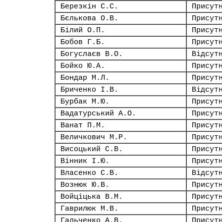
Березкін С.С.
Присут
Бєлькова О.В.
Присут
Білий О.П.
Присут
Бобов Г.Б.
Присут
Богуслаєв В.О.
Відсут
Бойко Ю.А.
Присут
Бондар М.Л.
Присут
Бриченко І.В.
Відсут
Бурбак М.Ю.
Присут
Вадатурський А.О.
Присут
Ванат П.М.
Присут
Величкович М.Р.
Присут
Висоцький С.В.
Присут
Вінник І.Ю.
Присут
Власенко С.В.
Відсут
Вознюк Ю.В.
Присут
Войціцька В.М.
Присут
Гаврилюк М.В.
Присут
Гальченко А.В.
Присут