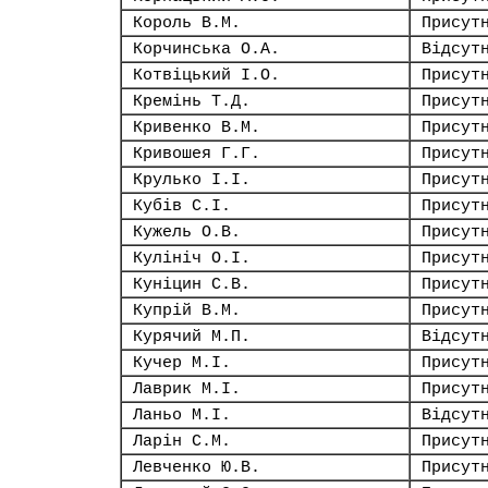
Король В.М.
Присут
Корчинська О.А.
Відсут
Котвіцький І.О.
Присут
Кремінь Т.Д.
Присут
Кривенко В.М.
Присут
Кривошея Г.Г.
Присут
Крулько І.І.
Присут
Кубів С.І.
Присут
Кужель О.В.
Присут
Кулініч О.І.
Присут
Куніцин С.В.
Присут
Купрій В.М.
Присут
Курячий М.П.
Відсут
Кучер М.І.
Присут
Лаврик М.І.
Присут
Ланьо М.І.
Відсут
Ларін С.М.
Присут
Левченко Ю.В.
Присут