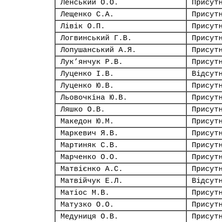
Ленський О.О.
Присут
Лещенко С.А.
Присут
Лівік О.П.
Присут
Логвинський Г.В.
Присут
Лопушанський А.Я.
Присут
Лук’янчук Р.В.
Присут
Луценко І.В.
Відсут
Луценко Ю.В.
Присут
Льовочкіна Ю.В.
Присут
Ляшко О.В.
Присут
Македон Ю.М.
Присут
Маркевич Я.В.
Присут
Мартиняк С.В.
Присут
Марченко О.О.
Присут
Матвієнко А.С.
Присут
Матвійчук Е.Л.
Відсут
Матіос М.В.
Присут
Матузко О.О.
Присут
Медуниця О.В.
Присут