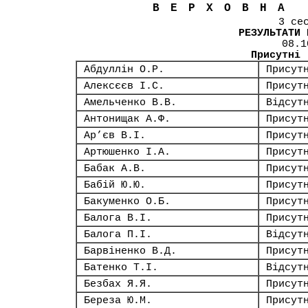
ВЕРХОВНА
3 се
РЕЗУЛЬТАТИ 
08.1
Присутні
Абдуллін О.Р.
Присут
Алексєєв І.С.
Присут
Амельченко В.В.
Відсут
Антонищак А.Ф.
Присут
Ар’єв В.І.
Присут
Артюшенко І.А.
Присут
Бабак А.В.
Присут
Бабій Ю.Ю.
Присут
Бакуменко О.Б.
Присут
Балога В.І.
Присут
Балога П.І.
Відсут
Барвіненко В.Д.
Присут
Батенко Т.І.
Відсут
Безбах Я.Я.
Присут
Береза Ю.М.
Присут