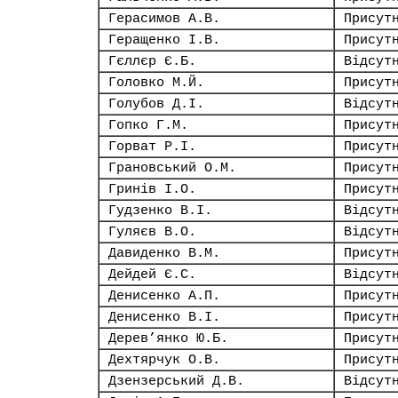
Герасимов А.В.
Присут
Геращенко І.В.
Присут
Гєллєр Є.Б.
Відсут
Головко М.Й.
Присут
Голубов Д.І.
Відсут
Гопко Г.М.
Присут
Горват Р.І.
Присут
Грановський О.М.
Присут
Гринів І.О.
Присут
Гудзенко В.І.
Відсут
Гуляєв В.О.
Відсут
Давиденко В.М.
Присут
Дейдей Є.С.
Відсут
Денисенко А.П.
Присут
Денисенко В.І.
Присут
Дерев’янко Ю.Б.
Присут
Дехтярчук О.В.
Присут
Дзензерський Д.В.
Відсут