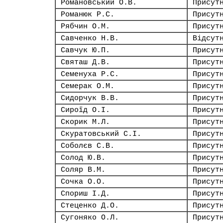
Романовський О.В.
Присут
Романюк Р.С.
Присут
Рябчин О.М.
Присут
Савченко Н.В.
Відсут
Савчук Ю.П.
Присут
Святаш Д.В.
Присут
Семенуха Р.С.
Присут
Семерак О.М.
Присут
Сидорчук В.В.
Присут
Сироїд О.І.
Присут
Скорик М.Л.
Присут
Скуратовський С.І.
Присут
Соболєв С.В.
Присут
Солод Ю.В.
Присут
Соляр В.М.
Присут
Сочка О.О.
Присут
Спориш І.Д.
Присут
Стеценко Д.О.
Присут
Сугоняко О.Л.
Присут