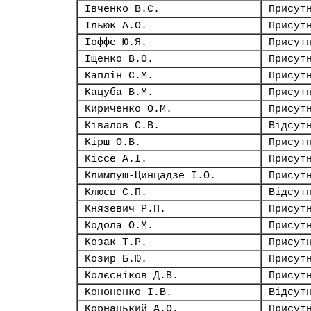
Івченко В.Є.
Присут
Ільюк А.О.
Присут
Іоффе Ю.Я.
Присут
Іщенко В.О.
Присут
Каплін С.М.
Присут
Кацуба В.М.
Присут
Кириченко О.М.
Присут
Ківалов С.В.
Відсут
Кірш О.В.
Присут
Кіссе А.І.
Присут
Климпуш-Цинцадзе І.О.
Присут
Клюєв С.П.
Відсут
Князевич Р.П.
Присут
Кодола О.М.
Присут
Козак Т.Р.
Присут
Козир Б.Ю.
Присут
Колєсніков Д.В.
Присут
Кононенко І.В.
Відсут
Корнацький А.О.
Присут