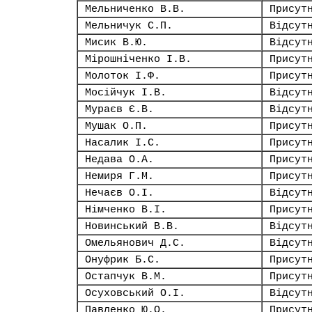
Мельниченко В.В.
Присут
Мельничук С.П.
Відсут
Мисик В.Ю.
Відсут
Мірошніченко І.В.
Присут
Молоток І.Ф.
Присут
Мосійчук І.В.
Відсут
Мураєв Є.В.
Відсут
Мушак О.П.
Присут
Насалик І.С.
Присут
Недава О.А.
Присут
Немиря Г.М.
Присут
Нечаєв О.І.
Відсут
Німченко В.І.
Присут
Новинський В.В.
Відсут
Омельянович Д.С.
Відсут
Онуфрик Б.С.
Присут
Остапчук В.М.
Присут
Осуховський О.І.
Відсут
Павленко Ю.О.
Присут