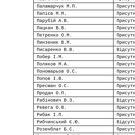
Паламарчук М.П.
Присут
Папієв М.М.
Присут
Парубій А.В.
Присут
Пацкан В.В.
Присут
Петренко О.М.
Присут
Пинзеник В.М.
Присут
Писаренко В.В.
Відсут
Побер І.М.
Присут
Поляков М.А.
Присут
Пономарьов О.С.
Присут
Попов І.В.
Присут
Пресман О.С.
Присут
Продан О.П.
Присут
Рабінович В.З.
Відсут
Ревега О.В.
Присут
Рибак І.П.
Присут
Рибчинський Є.Ю.
Відсут
Розенблат Б.С.
Присут