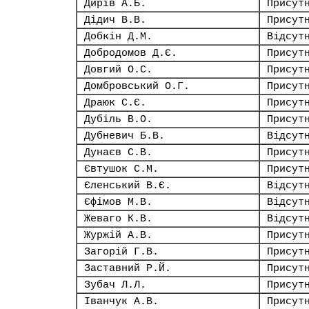
Дирів А.Б.
Присут
Дідич В.В.
Присут
Добкін Д.М.
Відсут
Добродомов Д.Є.
Присут
Довгий О.С.
Присут
Домбровський О.Г.
Присут
Драюк С.Є.
Присут
Дубіль В.О.
Присут
Дубневич Б.В.
Відсут
Дунаєв С.В.
Присут
Євтушок С.М.
Присут
Єленський В.Є.
Відсут
Єфімов М.В.
Відсут
Жеваго К.В.
Відсут
Журжій А.В.
Присут
Загорій Г.В.
Присут
Заставний Р.Й.
Присут
Зубач Л.Л.
Присут
Іванчук А.В.
Присут