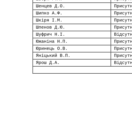
Шенцев Д.О.
Присут
Шипко А.Ф.
Присут
Шкіря І.М.
Присут
Шпенов Д.Ю.
Присут
Шуфрич Н.І.
Відсут
Южаніна Н.П.
Присут
Юринець О.В.
Присут
Яніцький В.П.
Присут
Ярош Д.А.
Відсут