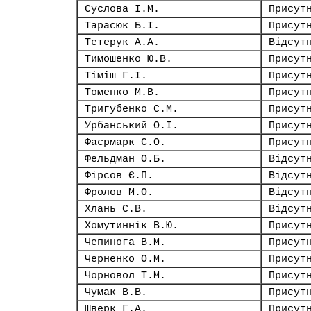
Суслова І.М.
Присут
Тарасюк Б.І.
Присут
Тетерук А.А.
Відсут
Тимошенко Ю.В.
Присут
Тіміш Г.І.
Присут
Томенко М.В.
Присут
Тригубенко С.М.
Присут
Урбанський О.І.
Присут
Фаєрмарк С.О.
Присут
Фельдман О.Б.
Відсут
Фірсов Є.П.
Відсут
Фролов М.О.
Відсут
Хлань С.В.
Відсут
Хомутиннік В.Ю.
Присут
Чепинога В.М.
Присут
Черненко О.М.
Присут
Чорновол Т.М.
Присут
Чумак В.В.
Присут
Шверк Г.А.
Присут