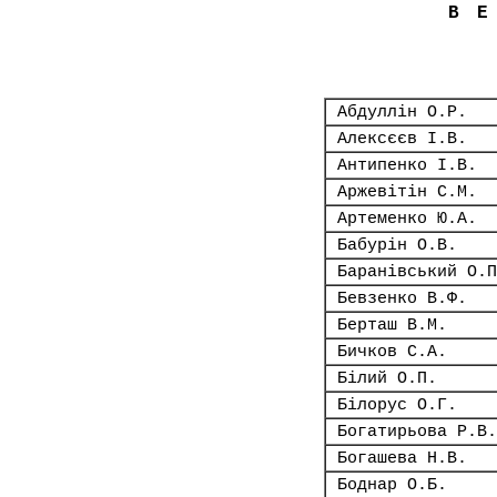
В
Абдуллін О.Р.
Алексєєв І.В.
Антипенко І.В.
Аржевітін С.М.
Артеменко Ю.А.
Бабурін О.В.
Баранівський О.П
Бевзенко В.Ф.
Берташ В.М.
Бичков С.А.
Білий О.П.
Білорус О.Г.
Богатирьова Р.В.
Богашева Н.В.
Боднар О.Б.