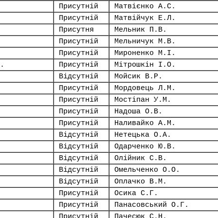
Присутній
Матвієнко А.С.
Присутній
Матвійчук Е.Л.
Присутня
Мельник П.В.
Присутній
Мельничук М.В.
Присутній
Мироненко М.І.
.
Присутній
Мітрошкін І.О.
Відсутній
Мойсик В.Р.
Присутній
Мордовець Л.М.
Присутній
Мостіпан У.М.
Присутній
Надоша О.В.
Присутній
Наливайко А.М.
Відсутній
Нетецька О.А.
Відсутній
Одарченко Ю.В.
Відсутній
Олійник С.В.
Відсутній
Омельченко О.О.
Відсутній
Оплачко В.М.
Присутній
Осика С.Г.
Присутній
Панасовський О.Г.
Присутній
Пачесюк С.Н.