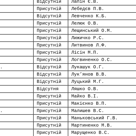
Відсутній
Лапін Є.В.
Присутній
Лебедєв П.В.
Відсутній
Левченко К.Б.
Присутній
Лелюк О.В.
Присутній
Лещинський О.М.
Присутній
Лижичко Р.С.
Присутній
Литвинов Л.Ф.
Присутній
Лісін М.П.
Присутній
Логвиненко О.С.
.
Відсутній
Лукашук О.Г.
Відсутній
Лук’янов В.В.
Відсутній
Луцький М.Г.
Відсутня
Ляшко О.В.
Присутній
Майко В.І.
Присутній
Макієнко В.П.
.
Присутній
Малишев В.С.
Присутній
Маньковський Г.В.
Присутній
Мартиненко М.В.
Присутній
Марущенко В.С.