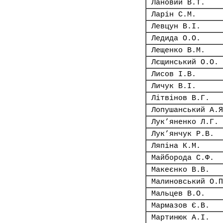
Лановий В.Т.
Ларін С.М.
Левцун В.І.
Ледида О.О.
Лещенко В.М.
Лєщинський О.О.
Лисов І.В.
Личук В.І.
Літвінов В.Г.
Лопушанський А.Я
Лук’яненко Л.Г.
Лук’янчук Р.В.
Ляпіна К.М.
Майборода С.Ф.
Макеєнко В.В.
Малиновський О.П
Мальцев В.О.
Мармазов Є.В.
Мартинюк А.І.