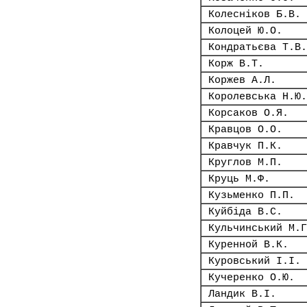
Колесніков Б.В.
Колоцей Ю.О.
Кондратьєва Т.В.
Корж В.Т.
Коржев А.Л.
Королевська Н.Ю.
Корсаков О.Я.
Кравцов О.О.
Кравчук П.К.
Круглов М.П.
Круць М.Ф.
Кузьменко П.П.
Куйбіда В.С.
Кульчинський М.Г
Куренной В.К.
Куровський І.І.
Кучеренко О.Ю.
Ландик В.І.