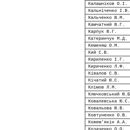
Калашніков О.І.
Кальніченко І.В.
Кальченко В.М.
Камчатний В.Г.
Карпук В.Г.
Катеринчук М.Д.
Кеменяш О.М.
Кий С.В.
Кириленко І.Г.
Кириченко Л.Ф.
Ківалов С.В.
Кічатий Ю.С.
Клімов Л.М.
Ключковський Ю.Б
Ковалевська Ю.С.
Ковальова Ю.В.
Ковтуненко О.В.
Кожем’якін А.А.
Козаченко О.О.