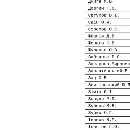
Джига М.В.
Довгий Т.О.
Євтухов В.І.
Єдін О.Й.
Єфремов О.С.
Жванія Д.В.
Жеваго К.В.
Журавко О.В.
Забзалюк Р.О.
Заклунна-Миронен
Заплатинський В.
Зац О.В.
Звягільський Ю.Л
Зімін Є.І.
Зозуля Р.П.
Зубець М.В.
Зубко Ю.Г.
Іванов В.М.
Ілляшов Г.О.