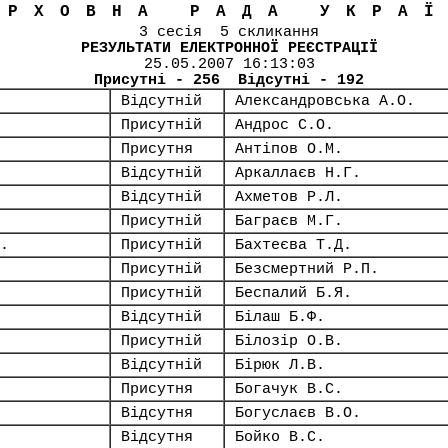
ЕРХОВНА РАДА УКРА
3 сесія 5 скликання
РЕЗУЛЬТАТИ ЕЛЕКТРОННОЇ РЕЄСТРАЦІЇ
25.05.2007 16:13:03
Присутні - 256 Відсутні - 192
Відсутній
Александровська А.О.
Присутній
Андрос С.О.
Присутня
Антіпов О.М.
Відсутній
Аркаллаєв Н.Г.
Відсутній
Ахметов Р.Л.
Присутній
Баграєв М.Г.
.
Присутній
Бахтеєва Т.Д.
Присутній
Безсмертний Р.П.
Присутній
Беспалий Б.Я.
Відсутній
Білаш Б.Ф.
Присутній
Білозір О.В.
Відсутній
Бірюк Л.В.
Присутня
Богачук В.С.
Відсутня
Богуслаєв В.О.
Відсутня
Бойко В.С.