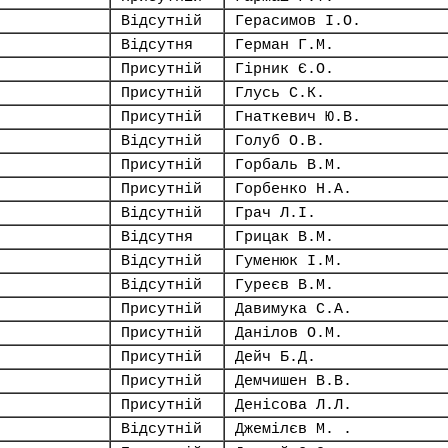
Відсутній
Герасимов І.О.
Відсутня
Герман Г.М.
Присутній
Гірник Є.О.
Присутній
Глусь С.К.
Присутній
Гнаткевич Ю.В.
Відсутній
Голуб О.В.
Присутній
Горбаль В.М.
Присутній
Горбенко Н.А.
Відсутній
Грач Л.І.
Відсутня
Грицак В.М.
Відсутній
Гуменюк І.М.
Відсутній
Гуреєв В.М.
Присутній
Давимука С.А.
Присутній
Данілов О.М.
Присутній
Дейч Б.Д.
Присутній
Демчишен В.В.
Присутній
Денісова Л.Л.
Відсутній
Джемілєв М. .