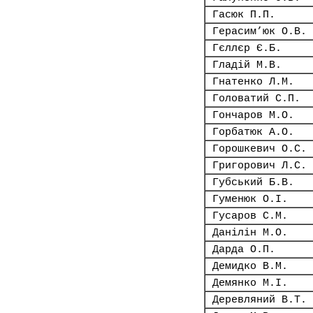
Гасюк П.П.
Герасим’юк О.В.
Гєллєр Є.Б.
Гладій М.В.
Гнатенко Л.М.
Головатий С.П.
Гончаров М.О.
Горбатюк А.О.
Горошкевич О.С.
Григорович Л.С.
Губський Б.В.
Гуменюк О.І.
Гусаров С.М.
Данілін М.О.
Дарда О.П.
Демидко В.М.
Демянко М.І.
Деревляний В.Т.