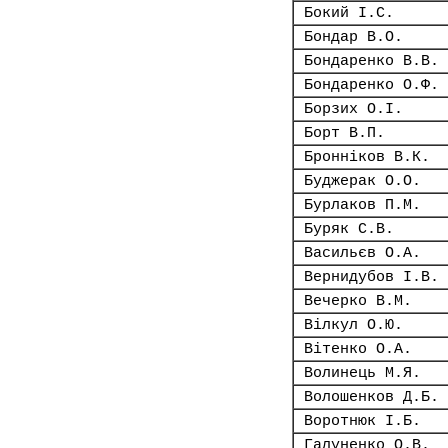
Бокий І.С.
Бондар В.О.
Бондаренко В.В.
Бондаренко О.Ф.
Борзих О.І.
Борт В.П.
Бронніков В.К.
Буджерак О.О.
Бурлаков П.М.
Буряк С.В.
Васильєв О.А.
Вернидубов І.В.
Вечерко В.М.
Вілкул О.Ю.
Вітенко О.А.
Волинець М.Я.
Волошенков Д.Б.
Воротнюк І.Б.
Галуненко О.В.