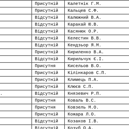
Присутній
Калетнік Г.М.
Присутній
Кальцев С.Ф.
Відсутній
Калюжний В.А.
Відсутній
Каракай Ю.В.
Відсутній
Касянюк О.Р.
Відсутній
Келестин В.В.
Відсутній
Кендзьор Я.М.
Присутній
Кириленко В.А.
Відсутній
Кирильчук Є.І.
Присутня
Кисельов В.О.
Присутній
Кілінкаров С.П.
Присутній
Климець П.А.
Присутній
Клюєв С.П.
.
Відсутній
Князевич Р.П.
Присутня
Коваль В.С.
Присутня
Ковзель М.О.
Присутній
Кожара Л.О.
Відсутній
Козаков І.В.
Відсутній
Козуб О.А.