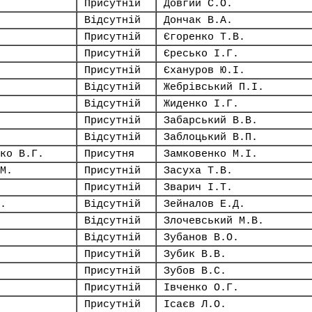
Присутній
Довгий С.О.
Відсутній
Дончак В.А.
Присутній
Єгоренко Т.В.
Присутній
Єресько І.Г.
Присутній
Єхануров Ю.І.
Відсутній
Жебрівський П.І.
Відсутній
Жиденко І.Г.
Присутній
Забарський В.В.
Відсутній
Заблоцький В.П.
ко В.Г.
Присутня
Замковенко М.І.
М.
Присутній
Засуха Т.В.
Присутній
Зварич І.Т.
.
Відсутній
Зейналов Е.Д.
Відсутній
Злочевський М.В.
Відсутній
Зубанов В.О.
Присутній
Зубик В.В.
Присутній
Зубов В.С.
Присутній
Івченко О.Г.
Присутній
Ісаєв Л.О.