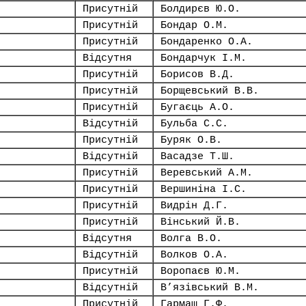
Присутній
Болдирєв Ю.О.
Присутній
Бондар О.М.
Присутній
Бондаренко О.А.
Відсутня
Бондарчук І.М.
Присутній
Борисов В.Д.
Присутній
Борщевський В.В.
Присутній
Бугаєць А.О.
Відсутній
Бульба С.С.
Присутній
Буряк О.В.
Відсутній
Васадзе Т.Ш.
Присутній
Веревський А.М.
Присутній
Вершиніна І.С.
Присутній
Видрін Д.Г.
Присутній
Вінський Й.В.
Відсутня
Волга В.О.
Відсутній
Волков О.А.
Присутній
Воропаєв Ю.М.
Відсутній
В’язівський В.М.
Присутній
Гармаш Г.Ф.