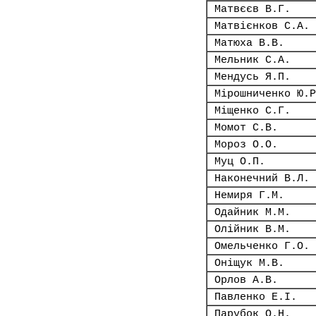
Матвєєв В.Г.
Матвієнков С.А.
Матюха В.В.
Мельник С.А.
Мендусь Я.П.
Мірошниченко Ю.Р
Міщенко С.Г.
Момот С.В.
Мороз О.О.
Муц О.П.
Наконечний В.Л.
Немиря Г.М.
Одайник М.М.
Олійник В.М.
Омельченко Г.О.
Оніщук М.В.
Орлов А.В.
Павленко Е.І.
Парубок О.Н.