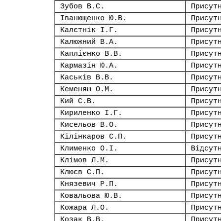
Зубов В.С.
Присут
Іванющенко Ю.В.
Присут
Калєтнік І.Г.
Присут
Калюжний В.А.
Присут
Каплієнко В.В.
Присут
Кармазін Ю.А.
Присут
Каськів В.В.
Присут
Кеменяш О.М.
Присут
Кий С.В.
Присут
Кириленко І.Г.
Присут
Кисельов В.О.
Присут
Кілінкаров С.П.
Присут
Клименко О.І.
Відсут
Клімов Л.М.
Присут
Клюєв С.П.
Присут
Князевич Р.П.
Присут
Ковальова Ю.В.
Присут
Кожара Л.О.
Присут
Козак В.В.
Присут