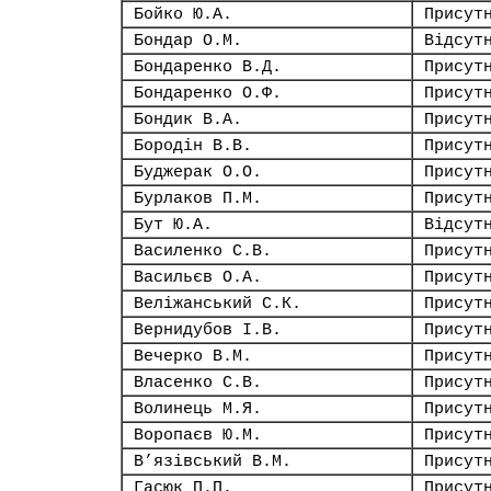
Бойко Ю.А.
Присут
Бондар О.М.
Відсут
Бондаренко В.Д.
Присут
Бондаренко О.Ф.
Присут
Бондик В.А.
Присут
Бородін В.В.
Присут
Буджерак О.О.
Присут
Бурлаков П.М.
Присут
Бут Ю.А.
Відсут
Василенко С.В.
Присут
Васильєв О.А.
Присут
Веліжанський С.К.
Присут
Вернидубов І.В.
Присут
Вечерко В.М.
Присут
Власенко С.В.
Присут
Волинець М.Я.
Присут
Воропаєв Ю.М.
Присут
В’язівський В.М.
Присут
Гасюк П.П.
Присут