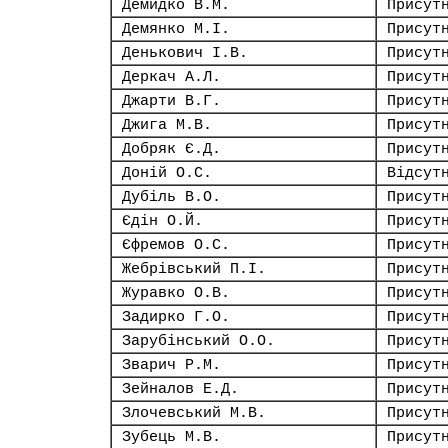
Демидко В.М.
Присут
Демянко М.І.
Присут
Денькович І.В.
Присут
Деркач А.Л.
Присут
Джарти В.Г.
Присут
Джига М.В.
Присут
Добряк Є.Д.
Присут
Доній О.С.
Відсут
Дубіль В.О.
Присут
Єдін О.Й.
Присут
Єфремов О.С.
Присут
Жебрівський П.І.
Присут
Журавко О.В.
Присут
Задирко Г.О.
Присут
Зарубінський О.О.
Присут
Зварич Р.М.
Присут
Зейналов Е.Д.
Присут
Злочевський М.В.
Присут
Зубець М.В.
Присут