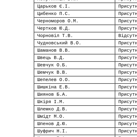
Царьков Є.І.
Присут
Цибенко П.С.
Присут
Черноморов О.М.
Присут
Чертков Ю.Д.
Присут
Чорновіл Т.В.
Відсут
Чудновський В.О.
Присут
Шаманов В.В.
Присут
Швець В.Д.
Присут
Шевчук О.Б.
Присут
Шемчук В.В.
Присут
Шепелев О.О.
Присут
Шишкіна Е.В.
Присут
Шиянов Б.А.
Присут
Шкіря І.М.
Присут
Шлемко Д.В.
Присут
Шмідт М.О.
Присут
Шпенов Д.Ю.
Присут
Шуфрич Н.І.
Присут