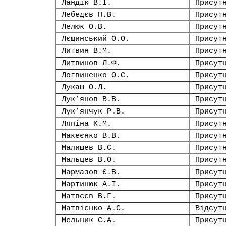
Ландік В.І.
Присут
Лебедєв П.В.
Присут
Лелюк О.В.
Присут
Лєщинський О.О.
Присут
Литвин В.М.
Присут
Литвинов Л.Ф.
Присут
Логвиненко О.С.
Присут
Лукаш О.Л.
Присут
Лук’янов В.В.
Присут
Лук’янчук Р.В.
Присут
Ляпіна К.М.
Присут
Макеєнко В.В.
Присут
Малишев В.С.
Присут
Мальцев В.О.
Присут
Мармазов Є.В.
Присут
Мартинюк А.І.
Присут
Матвєєв В.Г.
Присут
Матвієнко А.С.
Відсут
Мельник С.А.
Присут