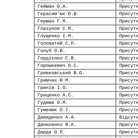
Гейман О.А.
Присут
Герасим’юк О.В.
Присут
Герман Г.М.
Присут
Глазунов С.М.
Присут
Глущенко І.М.
Присут
Головатий С.П.
Присут
Голуб О.В.
Присут
Гордієнко С.В.
Присут
Горошкевич О.С.
Присут
Гривковський В.О.
Присут
Гримчак Ю.М.
Присут
Гринів І.О.
Присут
Гриценко А.С.
Присут
Гудима О.М.
Присут
Гуменюк О.І.
Присут
Давиденко А.А.
Відсут
Даниленко В.А.
Присут
Дарда О.П.
Присут