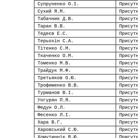
Супруненко О.І.
Присут
Сухий Я.М.
Присут
Табачник Д.В.
Присут
Таран В.В.
Присут
Тедеєв Е.С.
Присут
Терьохін С.А.
Присут
Тітенко С.М.
Присут
Ткаченко О.М.
Присут
Томенко М.В.
Присут
Трайдук М.Ф.
Присут
Третьяков О.Ю.
Присут
Трофименко В.В.
Присут
Турманов В.І.
Присут
Унгурян П.Я.
Присут
Федун О.Л.
Присут
Фесенко Л.І.
Присут
Хара В.Г.
Присут
Харовський С.Ю.
Присут
Хомутиннік В.Ю.
Присут