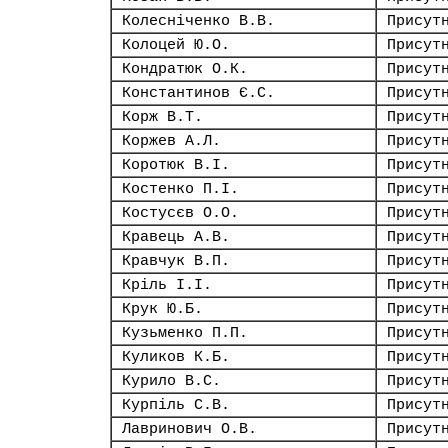
Колесніченко В.В.
Присут
Колоцей Ю.О.
Присут
Кондратюк О.К.
Присут
Константинов Є.С.
Присут
Корж В.Т.
Присут
Коржев А.Л.
Присут
Коротюк В.І.
Присут
Костенко П.І.
Присут
Костусєв О.О.
Присут
Кравець А.В.
Присут
Кравчук В.П.
Присут
Кріль І.І.
Присут
Крук Ю.Б.
Присут
Кузьменко П.П.
Присут
Куликов К.Б.
Присут
Курило В.С.
Присут
Курпіль С.В.
Присут
Лавринович О.В.
Присут