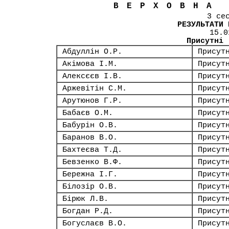
ВЕРХОВНА
3 се
РЕЗУЛЬТАТИ 
15.0
Присутні
Абдуллін О.Р.
Присут
Акімова І.М.
Присут
Алексєєв І.В.
Присут
Аржевітін С.М.
Присут
Арутюнов Г.Р.
Присут
Бабаєв О.М.
Присут
Бабурін О.В.
Присут
Баранов В.О.
Присут
Бахтеєва Т.Д.
Присут
Бевзенко В.Ф.
Присут
Бережна І.Г.
Присут
Білозір О.В.
Присут
Бірюк Л.В.
Присут
Богдан Р.Д.
Присут
Богуслаєв В.О.
Присут