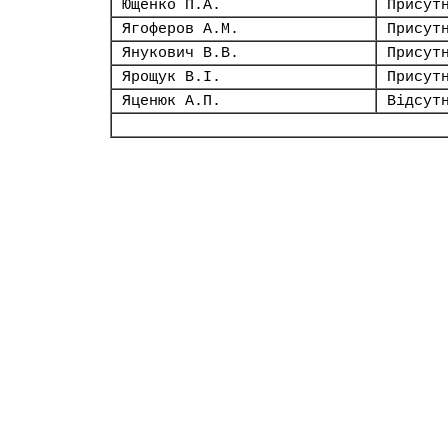
Ющенко П.А.
Присут
Ягоферов А.М.
Присут
Янукович В.В.
Присут
Ярощук В.І.
Присут
Яценюк А.П.
Відсут