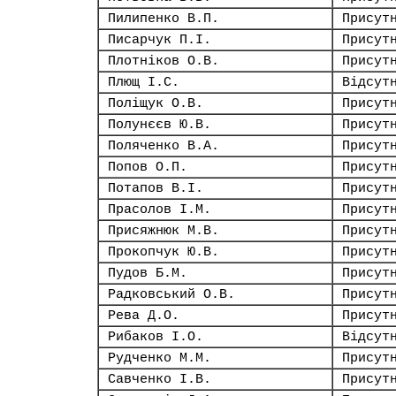
Пилипенко В.П.
Присут
Писарчук П.І.
Присут
Плотніков О.В.
Присут
Плющ І.С.
Відсут
Поліщук О.В.
Присут
Полунєєв Ю.В.
Присут
Поляченко В.А.
Присут
Попов О.П.
Присут
Потапов В.І.
Присут
Прасолов І.М.
Присут
Присяжнюк М.В.
Присут
Прокопчук Ю.В.
Присут
Пудов Б.М.
Присут
Радковський О.В.
Присут
Рева Д.О.
Присут
Рибаков І.О.
Відсут
Рудченко М.М.
Присут
Савченко І.В.
Присут