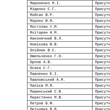
Мироненко М.І.
Присут
Міщенко С.Г.
Присут
Мойсик В.Р.
Присут
Мороко Ю.М.
Присут
Мостіпан У.М.
Присут
Мхітарян Н.М.
Присут
Наконечний В.Л.
Присут
Новікова Ю.В.
Присут
Олійник В.С.
Присут
Омельченко Г.О.
Присут
Орлов А.В.
Присут
Осика С.Г.
Присут
Павленко Е.І.
Присут
Павловський А.М.
Присут
Папієв М.М.
Присут
Пашинський С.В.
Присут
Перестенко М.В.
Присут
Петров Б.Ф.
Присут
Петьовка В.В.
Присут