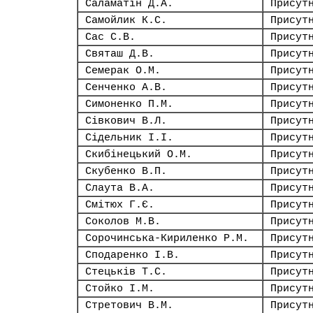
Саламатін Д.А.
Присут
Самойлик К.С.
Присут
Сас С.В.
Присут
Святаш Д.В.
Присут
Семерак О.М.
Присут
Сенченко А.В.
Присут
Симоненко П.М.
Присут
Сівкович В.Л.
Присут
Сідельник І.І.
Присут
Скибінецький О.М.
Присут
Скубенко В.П.
Присут
Слаута В.А.
Присут
Смітюх Г.Є.
Присут
Соколов М.В.
Присут
Сорочинська-Кириленко Р.М.
Присут
Сподаренко І.В.
Присут
Стецьків Т.С.
Присут
Стойко І.М.
Присут
Стретович В.М.
Присут