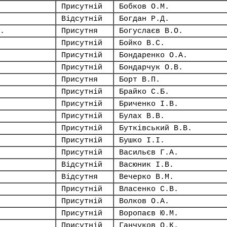
Присутній
Бобков О.М.
Відсутній
Богдан Р.Д.
.
Присутня
Богуслаєв В.О.
Присутній
Бойко В.С.
Присутній
Бондаренко О.А.
Присутній
Бондарчук О.В.
Присутня
Борт В.П.
Присутній
Брайко С.Б.
Присутній
Бриченко І.В.
Присутній
Булах В.В.
Присутній
Бутківський В.В.
Присутній
Бушко І.І.
Присутній
Васильєв Г.А.
Відсутній
Васюник І.В.
Відсутня
Вечерко В.М.
Присутній
Власенко С.В.
Присутній
Волков О.А.
Присутній
Воропаєв Ю.М.
Присутній
Ганчуков О.К.