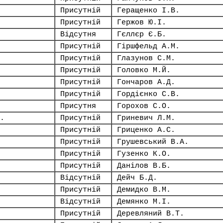
Присутній
Геращенко І.В.
Присутній
Гержов Ю.І.
Відсутня
Гєллєр Є.Б.
Присутній
Гіршфельд А.М.
Присутній
Глазунов С.М.
Присутній
Головко М.Й.
Присутній
Гончаров А.Д.
Присутній
Гордієнко С.В.
Присутня
Горохов С.О.
.
Присутній
Гриневич Л.М.
Присутній
Гриценко А.С.
Присутній
Грушевський В.А.
Присутній
Гузенко К.О.
Присутній
Данілов В.Б.
Відсутній
Дейч Б.Д.
Присутній
Демидко В.М.
Відсутній
Демянко М.І.
Присутній
Деревляний В.Т.