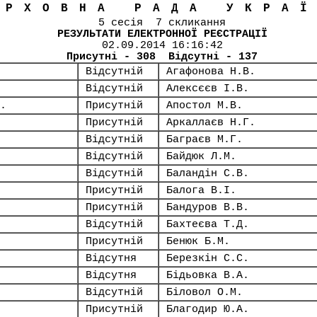
ЕРХОВНА РАДА УКРА
5 сесія 7 скликання
РЕЗУЛЬТАТИ ЕЛЕКТРОННОЇ РЕЄСТРАЦІЇ
02.09.2014 16:16:42
Присутні - 308 Відсутні - 137
Відсутній
Агафонова Н.В.
Відсутній
Алексєєв І.В.
.
Присутній
Апостол М.В.
Присутній
Аркаллаєв Н.Г.
Відсутній
Баграєв М.Г.
Відсутній
Байдюк Л.М.
Відсутній
Баландін С.В.
Присутній
Балога В.І.
Присутній
Бандуров В.В.
Відсутній
Бахтеєва Т.Д.
Присутній
Бенюк Б.М.
Відсутня
Березкін С.С.
Відсутня
Бідьовка В.А.
Відсутній
Біловол О.М.
Присутній
Благодир Ю.А.