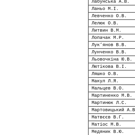
Лабунська А.В.
Ланьо М.І.
Левченко О.В.
Лелюк О.В.
Литвин В.М.
Лопачак М.Р.
Лук’янов В.В.
Лунченко В.В.
Льовочкіна Ю.В.
Лютікова В.І.
Ляшко О.В.
Макул Л.Я.
Мальцев В.О.
Мартиненко М.В.
Мартинюк Л.С.
Мартовицький А.В
Матвєєв В.Г.
Матіос М.В.
Медяник В.Ю.