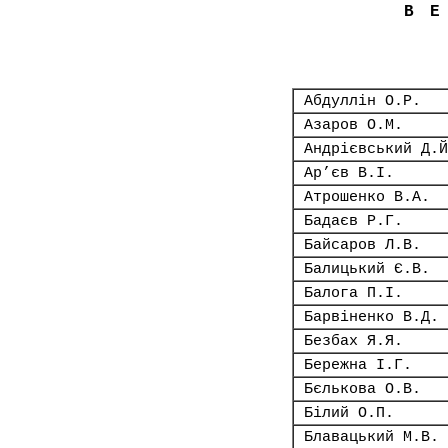
В
Абдуллін О.Р.
Азаров О.М.
Андрієвський Д.Й
Ар’єв В.І.
Атрошенко В.А.
Бадаєв Р.Г.
Байсаров Л.В.
Балицький Є.В.
Балога П.І.
Барвіненко В.Д.
Безбах Я.Я.
Бережна І.Г.
Бєлькова О.В.
Білий О.П.
Блавацький М.В.