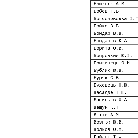
Близнюк А.М.
Бобов Г.Б.
Богословська І.Г
Бойко В.Б.
Бондар В.В.
Бондарєв К.А.
Борита О.В.
Боярський Ю.І.
Бригинець О.М.
Бублик Ю.В.
Буряк С.В.
Буховець О.Ю.
Васадзе Т.Ш.
Васильєв О.А.
Ващук К.Т.
Вітів А.М.
Вознюк Ю.В.
Волков О.М.
Гайдош І.Ф.