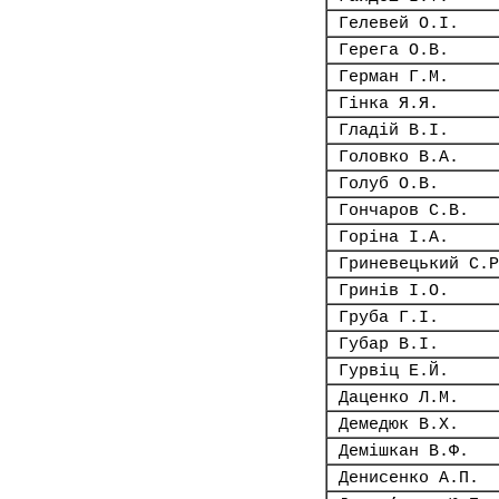
Гелевей О.І.
Герега О.В.
Герман Г.М.
Гінка Я.Я.
Гладій В.І.
Головко В.А.
Голуб О.В.
Гончаров С.В.
Горіна І.А.
Гриневецький С.Р
Гринів І.О.
Груба Г.І.
Губар В.І.
Гурвіц Е.Й.
Даценко Л.М.
Демедюк В.Х.
Демішкан В.Ф.
Денисенко А.П.