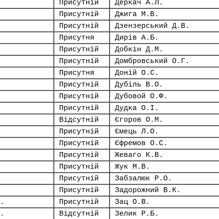
Присутній
Деркач А.Л.
Присутній
Джига М.В.
Присутній
Дзензерський Д.В.
Присутня
Дирів А.Б.
Присутній
Добкін Д.М.
Присутній
Домбровський О.Г.
Присутня
Доній О.С.
Присутній
Дубіль В.О.
Присутній
Дубовой О.Ф.
Присутній
Дудка О.І.
Відсутній
Єгоров О.М.
Присутній
Ємець Л.О.
Присутній
Єфремов О.С.
Присутній
Жеваго К.В.
Присутній
Жук М.В.
Присутній
Забзалюк Р.О.
Присутній
Задорожний В.К.
.
Присутній
Зац О.В.
.
Відсутній
Зелик Р.Б.