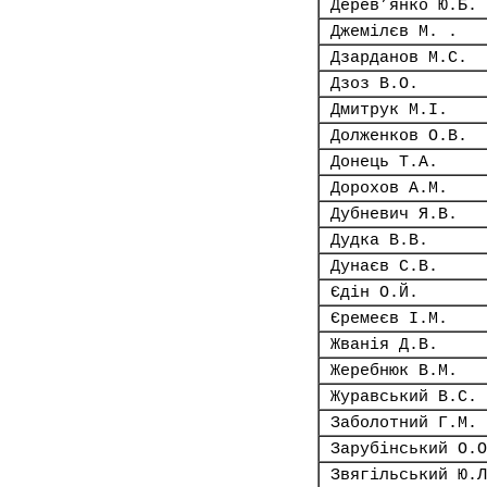
Дерев’янко Ю.Б.
Джемілєв М. .
Дзарданов М.С.
Дзоз В.О.
Дмитрук М.І.
Долженков О.В.
Донець Т.А.
Дорохов А.М.
Дубневич Я.В.
Дудка В.В.
Дунаєв С.В.
Єдін О.Й.
Єремеєв І.М.
Жванія Д.В.
Жеребнюк В.М.
Журавський В.С.
Заболотний Г.М.
Зарубінський О.О
Звягільський Ю.Л