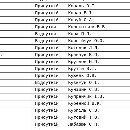
Присутній
Коваль О.І.
Присутній
Ковач В.І.
Присутній
Козуб О.А.
Присутня
Колесніков Б.В.
Відсутня
Корж П.П.
Відсутній
Корнійчук О.О.
Присутній
Котеляк Л.Л.
.
Присутній
Кравчук В.П.
Присутній
Круглов М.П.
Присутній
Крутій В.І.
Присутній
Кужель О.В.
Відсутній
Кузьмук О.І.
Присутній
Куніцин С.В.
Присутній
Купрейчик І.В.
Присутній
Куренной В.К.
Присутній
Курпіль С.В.
Присутній
Кутовий Т.В.
Присутній
Лабазюк С.П.