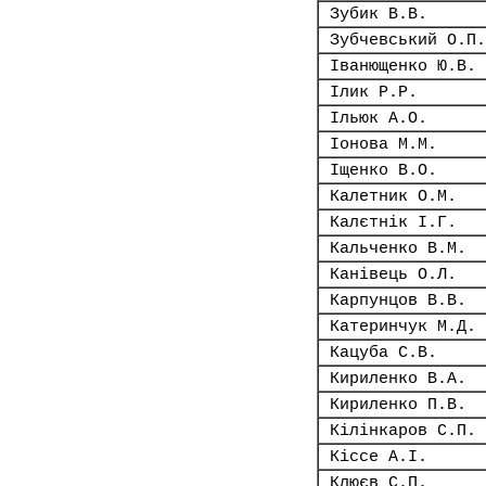
Зубик В.В.
Зубчевський О.П.
Іванющенко Ю.В.
Ілик Р.Р.
Ільюк А.О.
Іонова М.М.
Іщенко В.О.
Калетник О.М.
Калєтнік І.Г.
Кальченко В.М.
Канівець О.Л.
Карпунцов В.В.
Катеринчук М.Д.
Кацуба С.В.
Кириленко В.А.
Кириленко П.В.
Кілінкаров С.П.
Кіссе А.І.
Клюєв С.П.