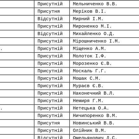
Присутній
Мельниченко В.В.
Присутня
Меріков В.І.
Відсутній
Мирний І.М.
Присутній
Мироненко М.І.
Відсутній
Михайленко О.Д.
Присутній
Мірошниченко І.М.
.
Присутній
Міщенко А.М.
Присутній
Молоток І.Ф.
Присутній
Морозенко Є.В.
Присутній
Москаль Г.Г.
Присутній
Мошак С.М.
Присутній
Мураєв Є.В.
Присутній
Наконечний В.Л.
Присутній
Немиря Г.М.
.
Присутній
Нетецька О.А.
Присутній
Ничипоренко В.М.
Присутня
Новинський В.В.
Присутній
Олійник В.М.
Відсутній
Омельянович Д.С.