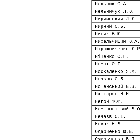
Мельник С.А.
Мельничук Л.Ю.
Миримський Л.Ю.
Мирний О.Б.
Мисик В.Ю.
Михальчишин Ю.А.
Мірошниченко Ю.Р
Міщенко С.Г.
Момот О.І.
Москаленко Я.М.
Мочков О.Б.
Мошенський В.З.
Мхітарян Н.М.
Негой Ф.Ф.
Немілостівий В.О
Нечаєв О.І.
Новак Н.В.
Одарченко Ю.В.
Омельченко В.П.