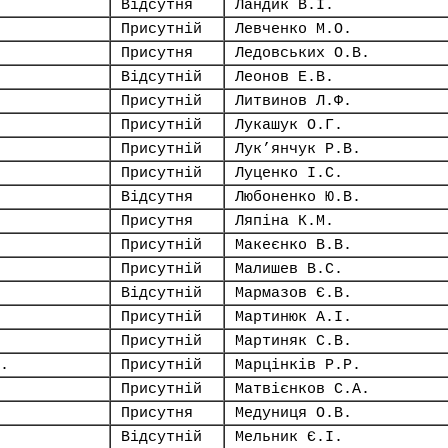
Відсутня
Ландик В.І.
Присутній
Левченко М.О.
Присутня
Ледовських О.В.
Відсутній
Леонов Е.В.
Присутній
Литвинов Л.Ф.
Присутній
Лукашук О.Г.
Присутній
Лук’янчук Р.В.
Присутній
Луценко І.С.
Відсутня
Любоненко Ю.В.
Присутня
Ляпіна К.М.
Присутній
Макеєнко В.В.
Присутній
Малишев В.С.
Відсутній
Мармазов Є.В.
Присутній
Мартинюк А.І.
Присутній
Мартиняк С.В.
.
Присутній
Марцінків Р.Р.
Присутній
Матвієнков С.А.
Присутня
Медуниця О.В.
Відсутній
Мельник Є.І.