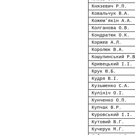
Князевич Р.П.
Ковальчук В.А.
Кожем’якін А.А.
Колганова О.В.
Кондратюк О.К.
Коржев А.Л.
Королюк В.А.
Кошулинський Р.В
Кривецький І.І.
Крук Ю.Б.
Кудря В.І.
Кузьменко С.А.
Кулініч О.І.
Кунченко О.П.
Купчак В.Р.
Куровський І.І.
Кутовий В.Г.
Кучерук М.Г.