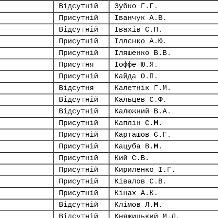
Відсутній
Зубко Г.Г.
Присутній
Іванчук А.В.
Відсутній
Івахів С.П.
Присутній
Іллєнко А.Ю.
Присутній
Іляшенко В.В.
Присутня
Іоффе Ю.Я.
Присутній
Кайда О.П.
Відсутня
Калетнік Г.М.
Відсутній
Кальцев С.Ф.
Відсутній
Калюжний В.А.
Присутній
Каплін С.М.
Присутній
Карташов Є.Г.
Присутній
Кацуба В.М.
Присутній
Кий С.В.
Присутній
Кириленко І.Г.
Присутній
Ківалов С.В.
Присутній
Кінах А.К.
Відсутній
Клімов Л.М.
Відсутній
Княжицький М.Л.