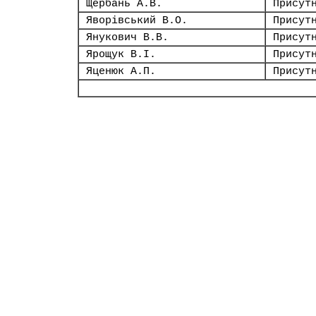
Щербань А.В.
Присут
Яворівський В.О.
Присут
Янукович В.В.
Присут
Ярощук В.І.
Присут
Яценюк А.П.
Присут