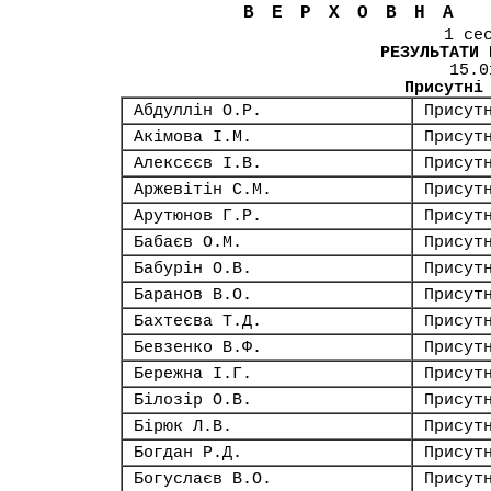
ВЕРХОВНА
1 се
РЕЗУЛЬТАТИ 
15.0
Присутні
Абдуллін О.Р.
Присут
Акімова І.М.
Присут
Алексєєв І.В.
Присут
Аржевітін С.М.
Присут
Арутюнов Г.Р.
Присут
Бабаєв О.М.
Присут
Бабурін О.В.
Присут
Баранов В.О.
Присут
Бахтеєва Т.Д.
Присут
Бевзенко В.Ф.
Присут
Бережна І.Г.
Присут
Білозір О.В.
Присут
Бірюк Л.В.
Присут
Богдан Р.Д.
Присут
Богуслаєв В.О.
Присут