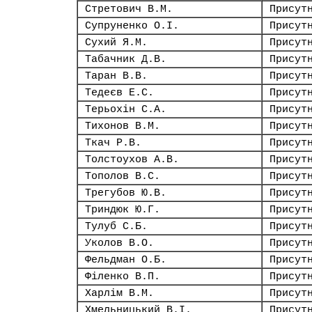
Стретович В.М.
Присут
Супруненко О.І.
Присут
Сухий Я.М.
Присут
Табачник Д.В.
Присут
Таран В.В.
Присут
Тедеєв Е.С.
Присут
Терьохін С.А.
Присут
Тихонов В.М.
Присут
Ткач Р.В.
Присут
Толстоухов А.В.
Присут
Тополов В.С.
Присут
Трегубов Ю.В.
Присут
Триндюк Ю.Г.
Присут
Тулуб С.Б.
Присут
Уколов В.О.
Присут
Фельдман О.Б.
Присут
Філенко В.П.
Присут
Харлім В.М.
Присут
Хмельницький В.І.
Присут