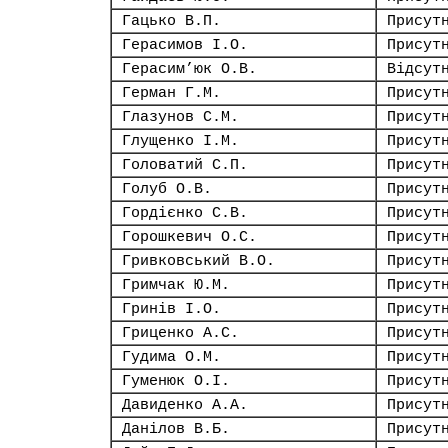
Гацько В.П.
Присут
Герасимов І.О.
Присут
Герасим’юк О.В.
Відсут
Герман Г.М.
Присут
Глазунов С.М.
Присут
Глущенко І.М.
Присут
Головатий С.П.
Присут
Голуб О.В.
Присут
Гордієнко С.В.
Присут
Горошкевич О.С.
Присут
Гривковський В.О.
Присут
Гримчак Ю.М.
Присут
Гринів І.О.
Присут
Гриценко А.С.
Присут
Гудима О.М.
Присут
Гуменюк О.І.
Присут
Давиденко А.А.
Присут
Данілов В.Б.
Присут