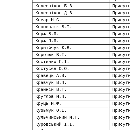
Колесніков Б.В.
Присут
Колєсніков Д.В.
Присут
Комар М.С.
Присут
Коновалюк В.І.
Присут
Корж В.П.
Присут
Корж П.П.
Присут
Корнійчук Є.В.
Присут
Коротюк В.І.
Присут
Костенко П.І.
Присут
Костусєв О.О.
Присут
Кравець А.В.
Присут
Кравчук В.П.
Присут
Крайній В.Г.
Присут
Круглов М.П.
Присут
Круць М.Ф.
Присут
Кузьмук О.І.
Присут
Кульчинський М.Г.
Присут
Куровський І.І.
Присут