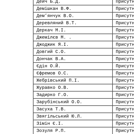
Дейч Б.Д.
Присут
Демішкан В.Ф.
Присут
Дем’янчук В.О.
Присут
Деревляний В.Т.
Присут
Деркач М.І.
Присут
Джемілєв М. .
Присут
Джоджик Я.І.
Присут
Довгий С.О.
Присут
Дончак В.А.
Присут
Єдін О.Й.
Присут
Єфремов О.С.
Присут
Жебрівський П.І.
Присут
Журавко О.В.
Присут
Задирко Г.О.
Присут
Зарубінський О.О.
Присут
Засуха Т.В.
Присут
Звягільський Ю.Л.
Присут
Зімін Є.І.
Присут
Зозуля Р.П.
Присут