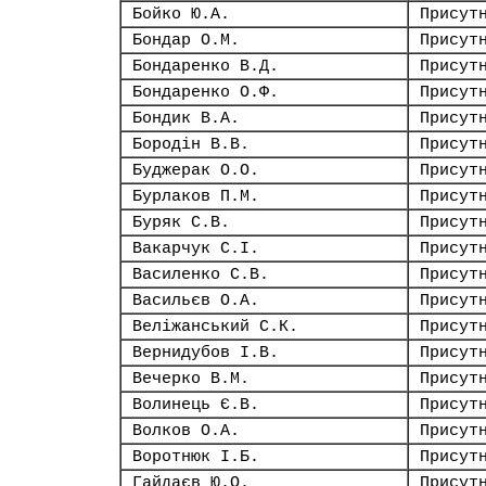
Бойко Ю.А.
Присут
Бондар О.М.
Присут
Бондаренко В.Д.
Присут
Бондаренко О.Ф.
Присут
Бондик В.А.
Присут
Бородін В.В.
Присут
Буджерак О.О.
Присут
Бурлаков П.М.
Присут
Буряк С.В.
Присут
Вакарчук С.І.
Присут
Василенко С.В.
Присут
Васильєв О.А.
Присут
Веліжанський С.К.
Присут
Вернидубов І.В.
Присут
Вечерко В.М.
Присут
Волинець Є.В.
Присут
Волков О.А.
Присут
Воротнюк І.Б.
Присут
Гайдаєв Ю.О.
Присут