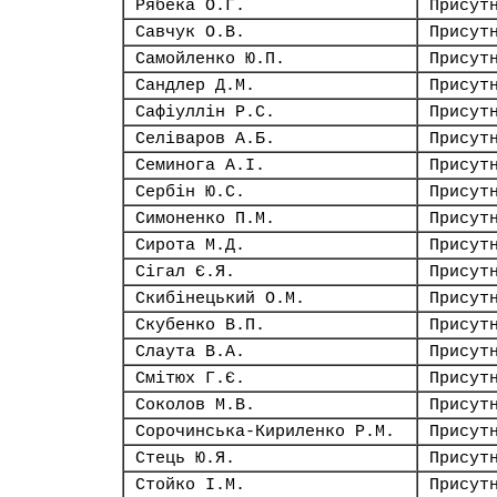
Рябека О.Г.
Присут
Савчук О.В.
Присут
Самойленко Ю.П.
Присут
Сандлер Д.М.
Присут
Сафіуллін Р.С.
Присут
Селіваров А.Б.
Присут
Семинога А.І.
Присут
Сербін Ю.С.
Присут
Симоненко П.М.
Присут
Сирота М.Д.
Присут
Сігал Є.Я.
Присут
Скибінецький О.М.
Присут
Скубенко В.П.
Присут
Слаута В.А.
Присут
Смітюх Г.Є.
Присут
Соколов М.В.
Присут
Сорочинська-Кириленко Р.М.
Присут
Стець Ю.Я.
Присут
Стойко І.М.
Присут