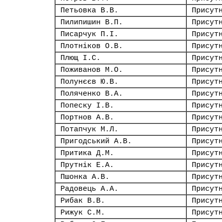
Петьовка В.В.
Присут
Пилипишин В.П.
Присут
Писарчук П.І.
Присут
Плотніков О.В.
Присут
Плющ І.С.
Присут
Поживанов М.О.
Присут
Полунєєв Ю.В.
Присут
Поляченко В.А.
Присут
Попеску І.В.
Присут
Портнов А.В.
Присут
Потапчук М.Л.
Присут
Пригодський А.В.
Присут
Притика Д.М.
Присут
Прутнік Е.А.
Присут
Пшонка А.В.
Присут
Радовець А.А.
Присут
Рибак В.В.
Присут
Рижук С.М.
Присут