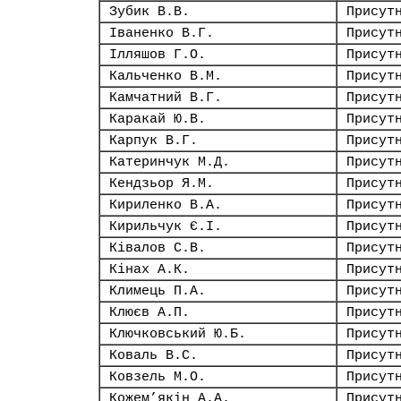
Зубик В.В.
Присут
Іваненко В.Г.
Присут
Ілляшов Г.О.
Присут
Кальченко В.М.
Присут
Камчатний В.Г.
Присут
Каракай Ю.В.
Присут
Карпук В.Г.
Присут
Катеринчук М.Д.
Присут
Кендзьор Я.М.
Присут
Кириленко В.А.
Присут
Кирильчук Є.І.
Присут
Ківалов С.В.
Присут
Кінах А.К.
Присут
Климець П.А.
Присут
Клюєв А.П.
Присут
Ключковський Ю.Б.
Присут
Коваль В.С.
Присут
Ковзель М.О.
Присут
Кожем’якін А.А.
Присут