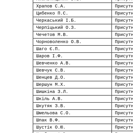
Храпов С.А.
Присут
Цибенко П.С.
Присут
Черкаський І.Б.
Присут
Черпіцький О.З.
Присут
Чечетов М.В.
Присут
Чорноволенко О.В.
Присут
Шаго Є.П.
Присут
Шаров І.Ф.
Присут
Шевченко А.В.
Присут
Шевчук С.В.
Присут
Шенцев Д.О.
Присут
Шершун М.Х.
Присут
Шишкіна З.Л.
Присут
Шкіль А.В.
Присут
Шкутяк З.В.
Присут
Шмельова С.О.
Присут
Шпак В.Ф.
Присут
Шустік О.Ю.
Присут