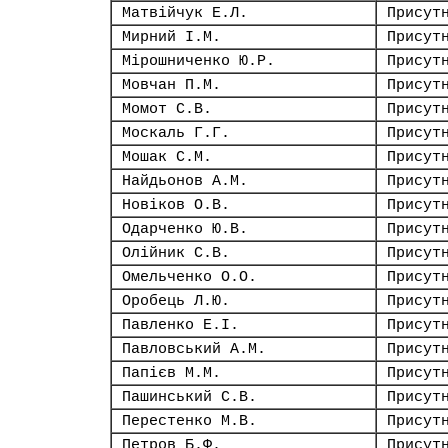
Матвійчук Е.Л.
Присут
Мирний І.М.
Присут
Мірошниченко Ю.Р.
Присут
Мовчан П.М.
Присут
Момот С.В.
Присут
Москаль Г.Г.
Присут
Мошак С.М.
Присут
Найдьонов А.М.
Присут
Новіков О.В.
Присут
Одарченко Ю.В.
Присут
Олійник С.В.
Присут
Омельченко О.О.
Присут
Оробець Л.Ю.
Присут
Павленко Е.І.
Присут
Павловський А.М.
Присут
Папієв М.М.
Присут
Пашинський С.В.
Присут
Перестенко М.В.
Присут
Петров Б.Ф.
Присут