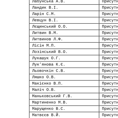
Лабунська А.В.
Присут
Ландик В.І.
Присут
Ларін С.М.
Присут
Левцун В.І.
Присут
Лєщинський О.О.
Присут
Литвин В.М.
Присут
Литвинов Л.Ф.
Присут
Лісін М.П.
Присут
Лозінський В.О.
Присут
Лукашук О.Г.
Присут
Лук’янова К.Є.
Присут
Льовочкін С.В.
Присут
Ляшко О.В.
Присут
Макієнко В.П.
Присут
Маліч О.В.
Присут
Маньковський Г.В.
Присут
Мартиненко М.В.
Присут
Марущенко В.С.
Присут
Матвєєв В.Й.
Присут