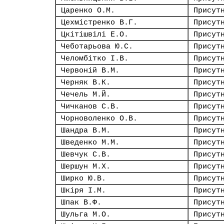
Царенко О.М.
Присут
Цехмістренко В.Г.
Присут
Цкітішвілі Е.О.
Присут
Чеботарьова Ю.С.
Присут
Челомбітко І.В.
Присут
Червоній В.М.
Присут
Черняк В.К.
Присут
Чечель М.Й.
Присут
Чичканов С.В.
Присут
Чорноволенко О.В.
Присут
Шандра В.М.
Присут
Шведенко М.М.
Присут
Шевчук С.В.
Присут
Шершун М.Х.
Присут
Ширко Ю.В.
Присут
Шкіря І.М.
Присут
Шпак В.Ф.
Присут
Шульга М.О.
Присут