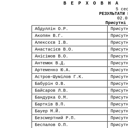
ВЕРХОВНА
5 се
РЕЗУЛЬТАТИ 
02.0
Присутні
Абдуллін О.Р.
Присут
Акопян В.Г.
Присут
Алексєєв І.В.
Присут
Анастасієв В.О.
Присут
Анісімов В.О.
Присут
Антемюк В.Д.
Присут
Артеменко Ю.А.
Присут
Астров–Шумілов Г.К.
Присут
Бабурін О.В.
Присут
Байсаров Л.В.
Присут
Бандурка О.М.
Присут
Бартків В.П.
Присут
Бауер М.Й.
Присут
Безсмертний Р.П.
Присут
Беспалов О.П.
Присут