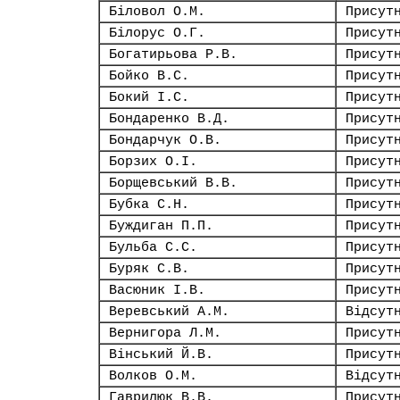
Біловол О.М.
Присут
Білорус О.Г.
Присут
Богатирьова Р.В.
Присут
Бойко В.С.
Присут
Бокий І.С.
Присут
Бондаренко В.Д.
Присут
Бондарчук О.В.
Присут
Борзих О.І.
Присут
Борщевський В.В.
Присут
Бубка С.Н.
Присут
Буждиган П.П.
Присут
Бульба С.С.
Присут
Буряк С.В.
Присут
Васюник І.В.
Присут
Веревський А.М.
Відсут
Вернигора Л.М.
Присут
Вінський Й.В.
Присут
Волков О.М.
Відсут
Гаврилюк В.В.
Присут