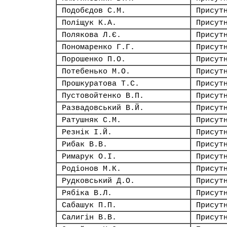
Подобєдов С.М.
Присут
Поліщук К.А.
Присут
Полякова Л.Є.
Присут
Пономаренко Г.Г.
Присут
Порошенко П.О.
Присут
Потебенько М.О.
Присут
Прошкуратова Т.С.
Присут
Пустовойтенко В.П.
Присут
Развадовський В.Й.
Присут
Ратушняк С.М.
Присут
Резнік І.Й.
Присут
Рибак В.В.
Присут
Римарук О.І.
Присут
Родіонов М.К.
Присут
Рудковський Д.О.
Присут
Рябіка В.Л.
Присут
Сабашук П.П.
Присут
Салигін В.В.
Присут