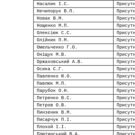
Насалик І.С.
Присут
Нечипорук В.П.
Присут
Новак В.М.
Присут
Нощенко М.П.
Присут
Олексіюк С.С.
Присут
Олійник П.М.
Присут
Омельченко Г.О.
Присут
Оніщук М.В.
Присут
Оржаховський А.В.
Присут
Осика С.Г.
Присут
Павленко Ю.О.
Присут
Павлюк М.П.
Присут
Парубок О.Н.
Присут
Петренко В.С.
Присут
Петров О.В.
Присут
Пинзеник В.М.
Присут
Писарчук П.І.
Присут
Плохой І.І.
Присут
Плютинський В.А.
Присут