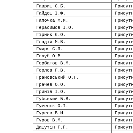
Гавриш С.Б.
Присут
Гайдош І.Ф.
Присут
Гапочка М.М.
Присут
Герасимов І.О.
Присут
Гірник Є.О.
Присут
Гладій М.В.
Присут
Гмиря С.П.
Присут
Голуб О.В.
Присут
Горбатов В.М.
Присут
Горлов Г.В.
Присут
Грановський О.Г.
Присут
Грачев О.О.
Присут
Гринів І.О.
Присут
Губський Б.В.
Присут
Гуменюк О.І.
Присут
Гуреєв В.М.
Присут
Гуров В.М.
Присут
Дашутін Г.П.
Присут