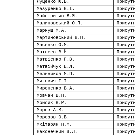
Луценко Ю.В.
Присут
Мазуренко В.І.
Присут
Майстришин В.Я.
Присут
Малиновський О.П.
Присут
Маркуш М.А.
Присут
Мартиновський В.П.
Присут
Масенко О.М.
Присут
Матвєєв В.Й.
Присут
Матвієнко П.В.
Присут
Матвійчук Е.Л.
Присут
Мельников М.П.
Присут
Мигович І.І.
Присут
Мироненко В.А.
Присут
Мовчан В.П.
Присут
Мойсик В.Р.
Присут
Мороз А.М.
Присут
Морозов О.В.
Присут
Мхітарян Н.М.
Присут
Наконечний В.Л.
Присут