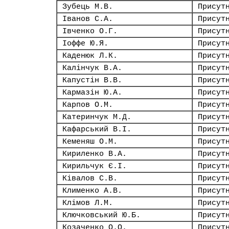
Зубець М.В.
Присут
Іванов С.А.
Присут
Івченко О.Г.
Присут
Іоффе Ю.Я.
Присут
Каденюк Л.К.
Присут
Калінчук В.А.
Присут
Капустін В.В.
Присут
Кармазін Ю.А.
Присут
Карпов О.М.
Присут
Катеринчук М.Д.
Присут
Кафарський В.І.
Присут
Кеменяш О.М.
Присут
Кириленко В.А.
Присут
Кирильчук Є.І.
Присут
Ківалов С.В.
Присут
Клименко А.В.
Присут
Клімов Л.М.
Присут
Ключковський Ю.Б.
Присут
Козаченко О.О.
Присут