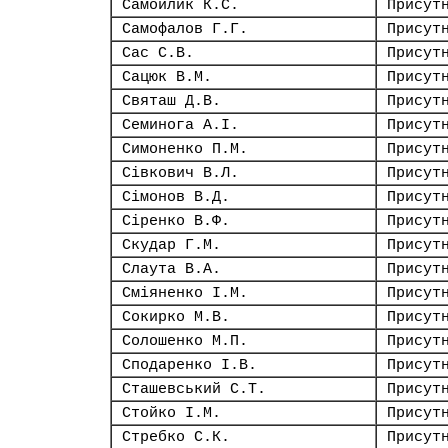
Самойлик К.С.
Присут
Самофалов Г.Г.
Присут
Сас С.В.
Присут
Сацюк В.М.
Присут
Святаш Д.В.
Присут
Семинога А.І.
Присут
Симоненко П.М.
Присут
Сівкович В.Л.
Присут
Сімонов В.Д.
Присут
Сіренко В.Ф.
Присут
Скудар Г.М.
Присут
Слаута В.А.
Присут
Сміяненко І.М.
Присут
Сокирко М.В.
Присут
Солошенко М.П.
Присут
Сподаренко І.В.
Присут
Сташевський С.Т.
Присут
Стойко І.М.
Присут
Стребко С.К.
Присут