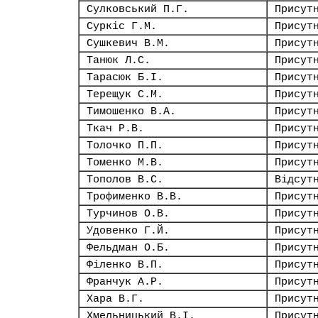
Сулковський П.Г.
Присут
Суркіс Г.М.
Присут
Сушкевич В.М.
Присут
Танюк Л.С.
Присут
Тарасюк Б.І.
Присут
Терещук С.М.
Присут
Тимошенко В.А.
Присут
Ткач Р.В.
Присут
Толочко П.П.
Присут
Томенко М.В.
Присут
Тополов В.С.
Відсут
Трофименко В.В.
Присут
Турчинов О.В.
Присут
Удовенко Г.Й.
Присут
Фельдман О.Б.
Присут
Філенко В.П.
Присут
Франчук А.Р.
Присут
Хара В.Г.
Присут
Хмельницький В.І.
Присут