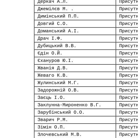
Деркач А.Л.
Присут
Джемілєв М. .
Присут
Димінський П.П.
Присут
Довгий С.О.
Присут
Доманський А.І.
Присут
Драч І.Ф.
Присут
Дубицький В.В.
Присут
Єдін О.Й.
Присут
Єхануров Ю.І.
Присут
Жванія Д.В.
Присут
Жеваго К.В.
Присут
Жулинський М.Г.
Присут
Задорожній О.В.
Присут
Заєць І.О.
Присут
Заклунна-Мироненко В.Г.
Присут
Зарубінський О.О.
Присут
Зварич Р.М.
Присут
Зімін О.П.
Присут
Злочевський М.В.
Присут