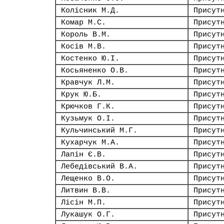
Колісник М.Д.
Присут
Комар М.С.
Присут
Король В.М.
Присут
Косів М.В.
Присут
Костенко Ю.І.
Присут
Косьяненко О.В.
Присут
Кравчук Л.М.
Присут
Крук Ю.Б.
Присут
Крючков Г.К.
Присут
Кузьмук О.І.
Присут
Кульчинський М.Г.
Присут
Кухарчук М.А.
Присут
Лапін Є.В.
Присут
Лебедівський В.А.
Присут
Лещенко В.О.
Присут
Литвин В.В.
Присут
Лісін М.П.
Присут
Лукашук О.Г.
Присут