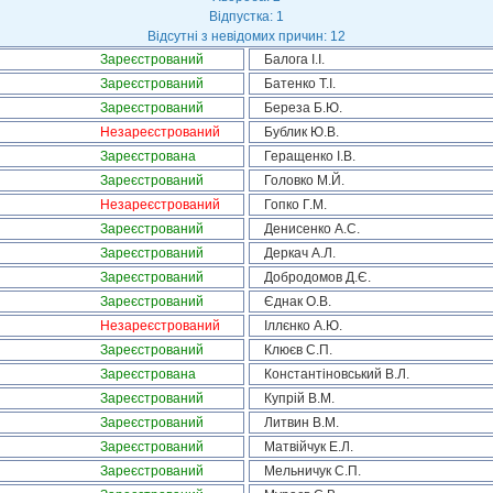
Відпустка: 1
Відсутні з невідомих причин: 12
Зареєстрований
Балога І.І.
Зареєстрований
Батенко Т.І.
Зареєстрований
Береза Б.Ю.
Незареєстрований
Бублик Ю.В.
Зареєстрована
Геращенко І.В.
Зареєстрований
Головко М.Й.
Незареєстрований
Гопко Г.М.
Зареєстрований
Денисенко А.С.
Зареєстрований
Деркач А.Л.
Зареєстрований
Добродомов Д.Є.
Зареєстрований
Єднак О.В.
Незареєстрований
Іллєнко А.Ю.
Зареєстрований
Клюєв С.П.
Зареєстрована
Константіновський В.Л.
Зареєстрований
Купрій В.М.
Зареєстрований
Литвин В.М.
Зареєстрований
Матвійчук Е.Л.
Зареєстрований
Мельничук С.П.