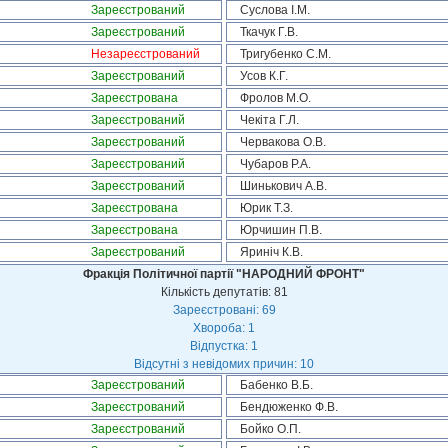
Зареєстрований
Суслова І.М.
Зареєстрований
Ткачук Г.В.
Незареєстрований
Тригубенко С.М.
Зареєстрований
Усов К.Г.
Зареєстрована
Фролов М.О.
Зареєстрований
Чекіта Г.Л.
Зареєстрований
Червакова О.В.
Зареєстрований
Чубаров Р.А.
Зареєстрований
Шинькович А.В.
Зареєстрована
Юрик Т.З.
Зареєстрована
Юрчишин П.В.
Зареєстрований
Яриніч К.В.
Фракція Політичної партії "НАРОДНИЙ ФРОНТ"
Кількість депутатів: 81
Зареєстровані: 69
Хвороба: 1
Відпустка: 1
Відсутні з невідомих причин: 10
Зареєстрований
Бабенко В.Б.
Зареєстрований
Бендюженко Ф.В.
Зареєстрований
Бойко О.П.