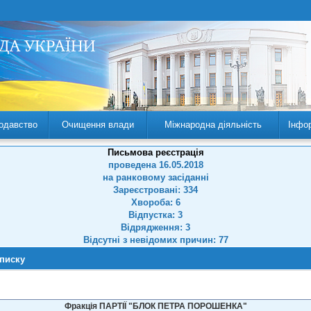
одавство
Очищення влади
Міжнародна діяльність
Інфо
Письмова реєстрація
проведена 16.05.2018
на ранковому засіданні
Зареєстровані: 334
Хвороба: 6
Відпустка: 3
Відрядження: 3
Відсутні з невідомих причин: 77
списку
Фракція ПАРТІЇ "БЛОК ПЕТРА ПОРОШЕНКА"