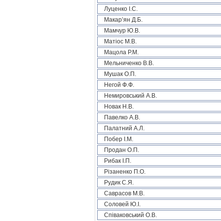
Луценко І.С.
Макар’ян Д.Б.
Мамчур Ю.В.
Матіос М.В.
Мацола Р.М.
Мельниченко В.В.
Мушак О.П.
Негой Ф.Ф.
Немировський А.В.
Новак Н.В.
Павелко А.В.
Палатний А.Л.
Побер І.М.
Продан О.П.
Рибак І.П.
Різаненко П.О.
Рудик С.Я.
Саврасов М.В.
Соловей Ю.І.
Співаковський О.В.