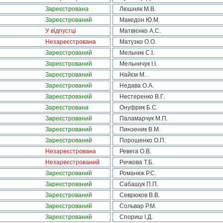
Зареєстрована
Люшняк М.В.
Зареєстрований
Македон Ю.М.
У відпустці
Матвієнко А.С.
Незареєстрована
Матузко О.О.
Зареєстрований
Мельник С.І.
Зареєстрований
Мельничук І.І.
Зареєстрований
Найєм М. .
Зареєстрований
Недава О.А.
Зареєстрований
Нестеренко В.Г.
Зареєстрована
Онуфрик Б.С.
Зареєстрований
Паламарчук М.П.
Зареєстрований
Пинзеник В.М.
Зареєстрований
Порошенко О.П.
Незареєстрована
Ревега О.В.
Незареєстрований
Ричкова Т.Б.
Зареєстрований
Романюк Р.С.
Зареєстрований
Сабашук П.П.
Зареєстрований
Севрюков В.В.
Зареєстрований
Сольвар Р.М.
Зареєстрований
Спориш І.Д.