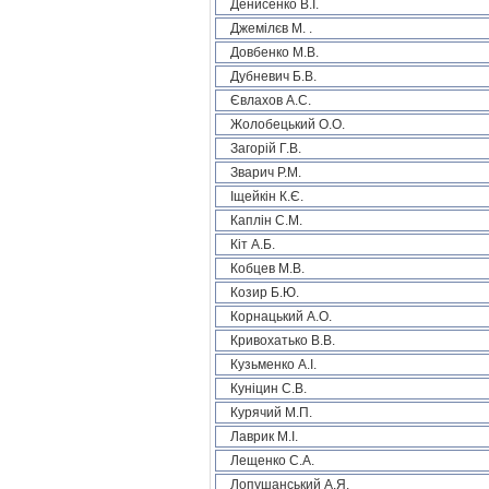
Денисенко В.І.
Джемілєв М. .
Довбенко М.В.
Дубневич Б.В.
Євлахов А.С.
Жолобецький О.О.
Загорій Г.В.
Зварич Р.М.
Іщейкін К.Є.
Каплін С.М.
Кіт А.Б.
Кобцев М.В.
Козир Б.Ю.
Корнацький А.О.
Кривохатько В.В.
Кузьменко А.І.
Куніцин С.В.
Курячий М.П.
Лаврик М.І.
Лещенко С.А.
Лопушанський А.Я.