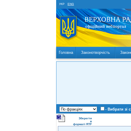
УКР
ENG
Головна
Законотворчість
Закон
- Вибрати зі 
Зберегти
в
форматі RTF