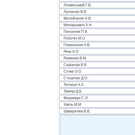
Логвинський Г.В.
Лунченко В.В.
Матейченко К.В.
Мепарішвілі Х.Н.
Пинзеник П.В.
Побочіх М.О.
Помазанов А.В.
Река А.О.
Романюк В.М.
Сидорчук В.В.
Сочка О.О.
Стеценко Д.О.
Тетерук А.А.
Тимчук Д.Б.
Фаєрмарк С.О.
Хміль М.М.
Шкварилюк В.В.