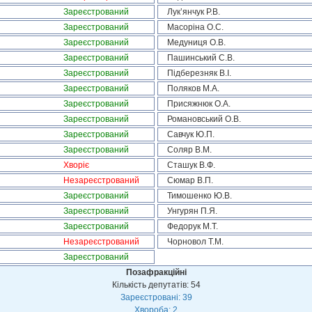
Зареєстрований
Лук’янчук Р.В.
Зареєстрований
Масоріна О.С.
Зареєстрований
Медуниця О.В.
Зареєстрований
Пашинський С.В.
Зареєстрований
Підберезняк В.І.
Зареєстрований
Поляков М.А.
Зареєстрований
Присяжнюк О.А.
Зареєстрований
Романовський О.В.
Зареєстрований
Савчук Ю.П.
Зареєстрований
Соляр В.М.
Хворіє
Сташук В.Ф.
Незареєстрований
Сюмар В.П.
Зареєстрований
Тимошенко Ю.В.
Зареєстрований
Унгурян П.Я.
Зареєстрований
Федорук М.Т.
Незареєстрований
Чорновол Т.М.
Зареєстрований
Позафракційні
Кількість депутатів: 54
Зареєстровані: 39
Хвороба: 2