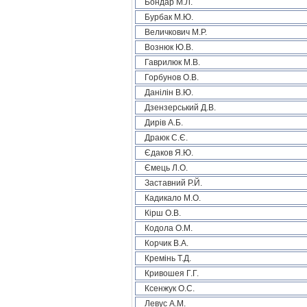
Бондар М.Л.
Бурбак М.Ю.
Величкович М.Р.
Вознюк Ю.В.
Гаврилюк М.В.
Горбунов О.В.
Данілін В.Ю.
Дзензерський Д.В.
Дирів А.Б.
Драюк С.Є.
Єдаков Я.Ю.
Ємець Л.О.
Заставний Р.Й.
Кадикало М.О.
Кірш О.В.
Кодола О.М.
Корчик В.А.
Кремінь Т.Д.
Кривошея Г.Г.
Ксенжук О.С.
Левус А.М.