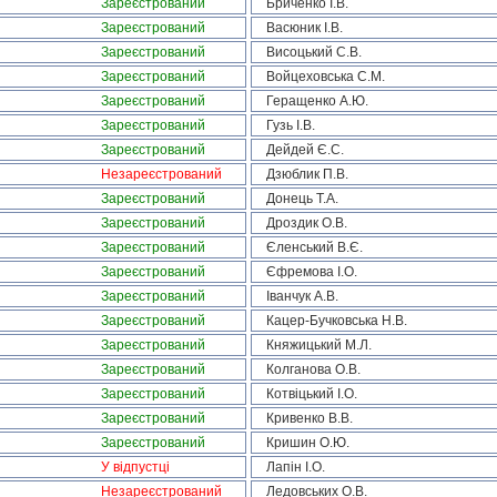
Зареєстрований
Бриченко І.В.
Зареєстрований
Васюник І.В.
Зареєстрований
Висоцький С.В.
Зареєстрований
Войцеховська С.М.
Зареєстрований
Геращенко А.Ю.
Зареєстрований
Гузь І.В.
Зареєстрований
Дейдей Є.С.
Незареєстрований
Дзюблик П.В.
Зареєстрований
Донець Т.А.
Зареєстрований
Дроздик О.В.
Зареєстрований
Єленський В.Є.
Зареєстрований
Єфремова І.О.
Зареєстрований
Іванчук А.В.
Зареєстрований
Кацер-Бучковська Н.В.
Зареєстрований
Княжицький М.Л.
Зареєстрований
Колганова О.В.
Зареєстрований
Котвіцький І.О.
Зареєстрований
Кривенко В.В.
Зареєстрований
Кришин О.Ю.
У відпустці
Лапін І.О.
Незареєстрований
Ледовських О.В.