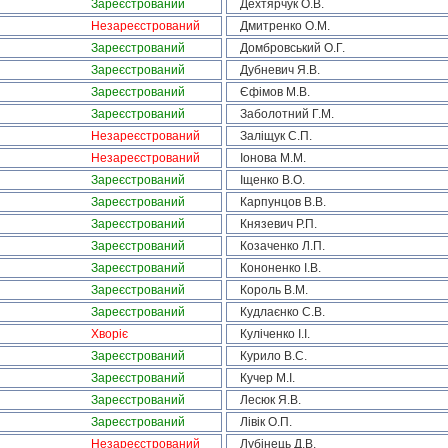
Зареєстрований
Дехтярчук О.В.
Незареєстрований
Дмитренко О.М.
Зареєстрований
Домбровський О.Г.
Зареєстрований
Дубневич Я.В.
Зареєстрований
Єфімов М.В.
Зареєстрований
Заболотний Г.М.
Незареєстрований
Заліщук С.П.
Незареєстрований
Іонова М.М.
Зареєстрований
Іщенко В.О.
Зареєстрований
Карпунцов В.В.
Зареєстрований
Князевич Р.П.
Зареєстрований
Козаченко Л.П.
Зареєстрований
Кононенко І.В.
Зареєстрований
Король В.М.
Зареєстрований
Кудлаєнко С.В.
Хворіє
Куліченко І.І.
Зареєстрований
Курило В.С.
Зареєстрований
Кучер М.І.
Зареєстрований
Лесюк Я.В.
Зареєстрований
Лівік О.П.
Незареєстрований
Лубінець Д.В.