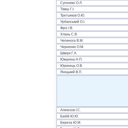
Сугоняко О.Л.
Тіміш Г.І.
Третьяков О.Ю.
Урбанський О.І.
Фріз І.В.
Хлань С.В.
Чепинога В.М.
Черненко О.М.
Шверк Г.А.
Южаніна Н.П.
Юринець О.В.
Яніцький В.П.
Алексєєв І.С.
Бабій Ю.Ю.
Береза Ю.М.