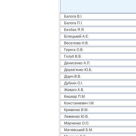
Балога В.І.
Балога П.І.
Безбах Я.Я.
Білецький А.Є.
Веселова Н.В.
Герега О.В.
Голуб В.В.
Денисенко А.П.
Дерев’янко Ю.Б.
Дідич В.В.
Дубінін О.І.
Жеваго К.В.
Кишкар П.М.
Констанкевич І.М.
Кривенко В.М.
Левченко Ю.В.
Марченко О.О.
Матківський Б.М.