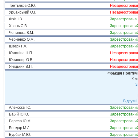
Третьяков О.Ю.
Незареєстрова
Урбанський О.І.
Незареєстрова
Фріз І.В.
Зареєстрована
Хлань С.В.
Зареєстровани
Чепинога В.М.
Зареєстровани
Черненко О.М.
Зареєстровани
Шверк Г.А.
Зареєстровани
Южаніна Н.П.
Незареєстрова
Юринець О.В.
Незареєстрова
Яніцький В.П.
Незареєстрова
Фракція Політи
Кіл
З
Відсутні
Алексєєв І.С.
Зареєстровани
Бабій Ю.Ю.
Зареєстровани
Береза Ю.М.
Зареєстровани
Бондар М.Л.
Зареєстровани
Бурбак М.Ю.
Зареєстровани