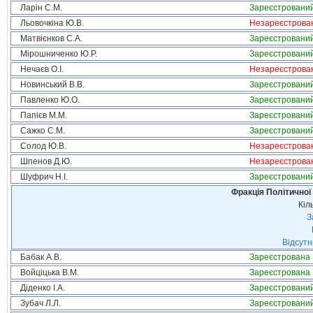
Ларін С.М.
Зареєстровани
Льовочкіна Ю.В.
Незареєстрова
Матвієнков С.А.
Зареєстровани
Мірошниченко Ю.Р.
Зареєстровани
Нечаєв О.І.
Незареєстрова
Новинський В.В.
Зареєстровани
Павленко Ю.О.
Зареєстровани
Папієв М.М.
Зареєстровани
Сажко С.М.
Зареєстровани
Солод Ю.В.
Незареєстрова
Шпенов Д.Ю.
Незареєстрова
Шуфрич Н.І.
Зареєстровани
Фракція Політичної
Кіл
З
Відсутн
Бабак А.В.
Зареєстрована
Войціцька В.М.
Зареєстрована
Діденко І.А.
Зареєстровани
Зубач Л.Л.
Зареєстровани