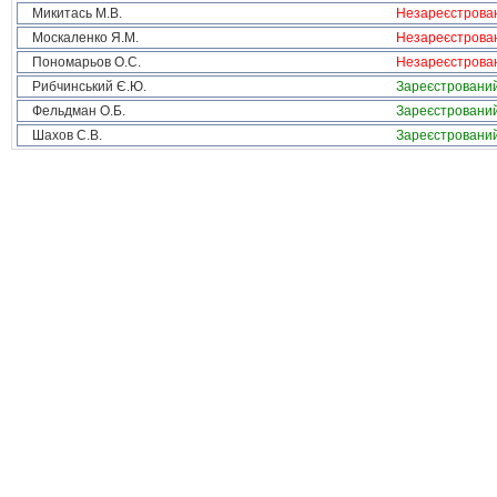
Микитась М.В.
Незареєстрова
Москаленко Я.М.
Незареєстрова
Пономарьов О.С.
Незареєстрова
Рибчинський Є.Ю.
Зареєстровани
Фельдман О.Б.
Зареєстровани
Шахов С.В.
Зареєстровани