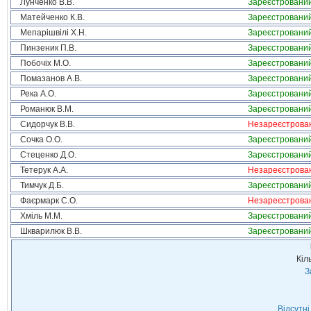
Лунченко В.В.
Зареєстровани
Матейченко К.В.
Зареєстровани
Мепарішвілі Х.Н.
Зареєстровани
Пинзеник П.В.
Зареєстровани
Побочіх М.О.
Зареєстровани
Помазанов А.В.
Зареєстровани
Река А.О.
Зареєстровани
Романюк В.М.
Зареєстровани
Сидорчук В.В.
Незареєстрова
Сочка О.О.
Зареєстровани
Стеценко Д.О.
Зареєстровани
Тетерук А.А.
Незареєстрова
Тимчук Д.Б.
Зареєстровани
Фаєрмарк С.О.
Незареєстрова
Хміль М.М.
Зареєстровани
Шкварилюк В.В.
Зареєстровани
Кіл
З
Відсутні