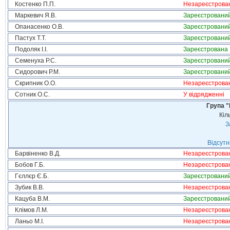
Костенко П.П.
Незареєстрова
Маркевич Я.В.
Зареєстровани
Опанасенко О.В.
Зареєстровани
Пастух Т.Т.
Зареєстровани
Подоляк І.І.
Зареєстрована
Семенуха Р.С.
Зареєстровани
Сидорович Р.М.
Зареєстровани
Скрипник О.О.
Незареєстрова
Сотник О.С.
У відрядженні
Група "
Кіл
З
Відсутн
Барвіненко В.Д.
Незареєстрова
Бобов Г.Б.
Незареєстрова
Гєллєр Є.Б.
Зареєстровани
Зубик В.В.
Незареєстрова
Кацуба В.М.
Зареєстровани
Клімов Л.М.
Незареєстрова
Ланьо М.І.
Незареєстрова