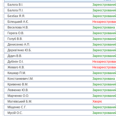
Балога В.І.
Зареєстровани
Балога П.І.
Зареєстровани
Безбах Я.Я.
Зареєстровани
Білецький А.Є.
Незареєстрова
Веселова Н.В.
Зареєстрована
Герега О.В.
Зареєстровани
Голуб В.В.
Зареєстровани
Денисенко А.П.
Зареєстровани
Дерев’янко Ю.Б.
Зареєстровани
Дідич В.В.
Зареєстровани
Дубінін О.І.
Незареєстрова
Жеваго К.В.
Незареєстрова
Кишкар П.М.
Зареєстровани
Констанкевич І.М.
Зареєстрована
Кривенко В.М.
Зареєстровани
Левченко Ю.В.
Зареєстровани
Марченко О.О.
Зареєстровани
Матківський Б.М.
Хворіє
Міщенко С.Г.
Зареєстровани
Мусій О.С.
Зареєстровани