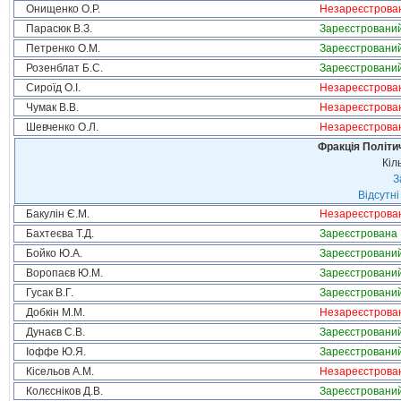
Онищенко О.Р.
Незареєстрова
Парасюк В.З.
Зареєстровани
Петренко О.М.
Зареєстровани
Розенблат Б.С.
Зареєстровани
Сироїд О.І.
Незареєстрова
Чумак В.В.
Незареєстрова
Шевченко О.Л.
Незареєстрова
Фракція Політич
Кіл
З
Відсутні
Бакулін Є.М.
Незареєстрова
Бахтеєва Т.Д.
Зареєстрована
Бойко Ю.А.
Зареєстровани
Воропаєв Ю.М.
Зареєстровани
Гусак В.Г.
Зареєстровани
Добкін М.М.
Незареєстрова
Дунаєв С.В.
Зареєстровани
Іоффе Ю.Я.
Зареєстровани
Кісельов А.М.
Незареєстрова
Колєсніков Д.В.
Зареєстровани