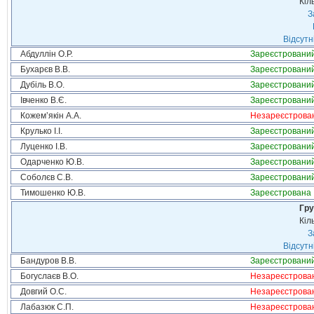
Кіл
З
Відсутн
Абдуллін О.Р.
Зареєстровани
Бухарєв В.В.
Зареєстровани
Дубіль В.О.
Зареєстровани
Івченко В.Є.
Зареєстровани
Кожем’якін А.А.
Незареєстрова
Крулько І.І.
Зареєстровани
Луценко І.В.
Зареєстровани
Одарченко Ю.В.
Зареєстровани
Соболєв С.В.
Зареєстровани
Тимошенко Ю.В.
Зареєстрована
Гру
Кіл
З
Відсутн
Бандуров В.В.
Зареєстровани
Богуслаєв В.О.
Незареєстрова
Довгий О.С.
Незареєстрова
Лабазюк С.П.
Незареєстрова