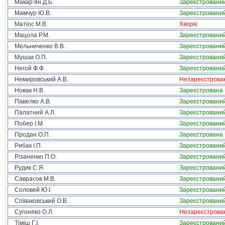
Макар’ян Д.Б.
Зареєстровани
Мамчур Ю.В.
Зареєстровани
Матіос М.В.
Хворіє
Мацола Р.М.
Зареєстровани
Мельниченко В.В.
Зареєстровани
Мушак О.П.
Зареєстровани
Негой Ф.Ф.
Зареєстровани
Немировський А.В.
Незареєстрова
Новак Н.В.
Зареєстрована
Павелко А.В.
Зареєстровани
Палатний А.Л.
Зареєстровани
Побер І.М.
Зареєстровани
Продан О.П.
Зареєстрована
Рибак І.П.
Зареєстровани
Різаненко П.О.
Зареєстровани
Рудик С.Я.
Зареєстровани
Саврасов М.В.
Зареєстровани
Соловей Ю.І.
Зареєстровани
Співаковський О.В.
Зареєстровани
Сугоняко О.Л.
Незареєстрова
Тіміш Г.І.
Зареєстровани