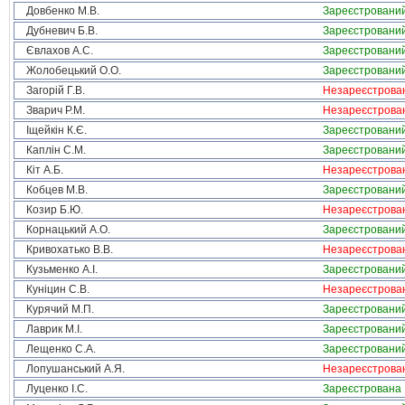
Довбенко М.В.
Зареєстровани
Дубневич Б.В.
Зареєстровани
Євлахов А.С.
Зареєстровани
Жолобецький О.О.
Зареєстровани
Загорій Г.В.
Незареєстрова
Зварич Р.М.
Незареєстрова
Іщейкін К.Є.
Зареєстровани
Каплін С.М.
Зареєстровани
Кіт А.Б.
Незареєстрова
Кобцев М.В.
Зареєстровани
Козир Б.Ю.
Незареєстрова
Корнацький А.О.
Зареєстровани
Кривохатько В.В.
Незареєстрова
Кузьменко А.І.
Зареєстровани
Куніцин С.В.
Незареєстрова
Курячий М.П.
Зареєстровани
Лаврик М.І.
Зареєстровани
Лещенко С.А.
Зареєстровани
Лопушанський А.Я.
Незареєстрова
Луценко І.С.
Зареєстрована