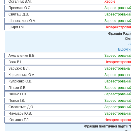
Остапчук В.М.
Хворіє
Пресман О.С.
Зареєстровани
Святаш Д.В.
Зареєстровани
Шаповалов Ю.А.
Зареєстровани
Шкіря І.М.
Незареєстрова
Фракція Ради
Кіл
З
Відсутн
Амельченко В.В.
Зареєстровани
Вовк В.І.
Незареєстрова
Заружко В.Л.
Зареєстрована
Корчинська О.А.
Зареєстрована
Купрієнко О.В.
Зареєстровани
Лінько Д.В.
Зареєстровани
Ляшко О.В.
Зареєстровани
Попов І.В.
Зареєстровани
Силантьєв Д.О.
Зареєстровани
Чижмарь Ю.В.
Зареєстровани
Юзькова Т.Л.
Незареєстрова
Фракція політичної партії