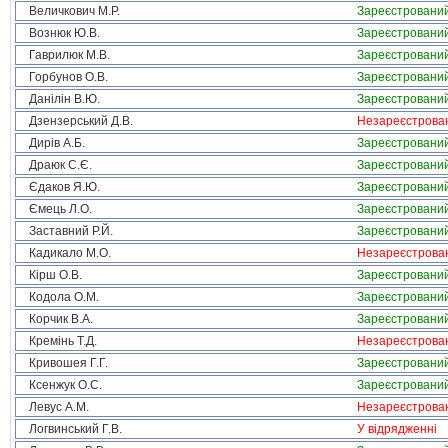
Величкович М.Р.
Зареєстровани
Вознюк Ю.В.
Зареєстровани
Гаврилюк М.В.
Зареєстровани
Горбунов О.В.
Зареєстровани
Данілін В.Ю.
Зареєстровани
Дзензерський Д.В.
Незареєстрова
Дирів А.Б.
Зареєстровани
Драюк С.Є.
Зареєстровани
Єдаков Я.Ю.
Зареєстровани
Ємець Л.О.
Зареєстровани
Заставний Р.Й.
Зареєстровани
Кадикало М.О.
Незареєстрова
Кірш О.В.
Зареєстровани
Кодола О.М.
Зареєстровани
Корчик В.А.
Зареєстровани
Кремінь Т.Д.
Незареєстрова
Кривошея Г.Г.
Зареєстровани
Ксенжук О.С.
Зареєстровани
Левус А.М.
Незареєстрова
Логвинський Г.В.
У відрядженні