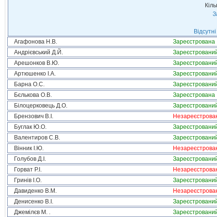
Кіль
З
Відсутні
Агафонова Н.В.
Зареєстрована
Андрієвський Д.Й.
Зареєстровани
Арешонков В.Ю.
Зареєстровани
Артюшенко І.А.
Зареєстровани
Барна О.С.
Зареєстровани
Бєлькова О.В.
Зареєстрована
Білоцерковець Д.О.
Зареєстровани
Брензович В.І.
Незареєстрова
Буглак Ю.О.
Зареєстровани
Валентиров С.В.
Зареєстровани
Вінник І.Ю.
Незареєстрова
Голубов Д.І.
Зареєстровани
Горват Р.І.
Незареєстрова
Гринів І.О.
Зареєстровани
Давиденко В.М.
Незареєстрова
Денисенко В.І.
Зареєстровани
Джемілєв М. .
Зареєстровани