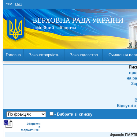
УКР
ENG
Головна
Законотворчість
Законодавство
Очищення вла
Пис
про
на р
За
В
Відсутні 
- Вибрати зі списку
Зберегти
в
форматі RTF
Фракція ПАРТ