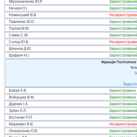
Мірошниченко Ю.Р.
Зареєстровани
Нечаєв О.І.
Зареєстровани
Новинський В.В.
Незареєстрова
Павленко Ю.О.
Зареєстровани
Папієв М.М.
Зареєстровани
Сажко С.М.
Зареєстровани
Солод Ю.В.
Незареєстрова
Шпенов Д.Ю.
Зареєстровани
Шуфрич Н.І.
Зареєстровани
Фракція Політичної
Кіл
З
Відсутн
Бабак А.В.
Зареєстрована
Войціцька В.М.
Зареєстрована
Діденко І.А.
Зареєстровани
Зубач Л.Л.
Зареєстровани
Костенко П.П.
Зареєстровани
Маркевич Я.В.
Незареєстрова
Опанасенко О.В.
Зареєстровани