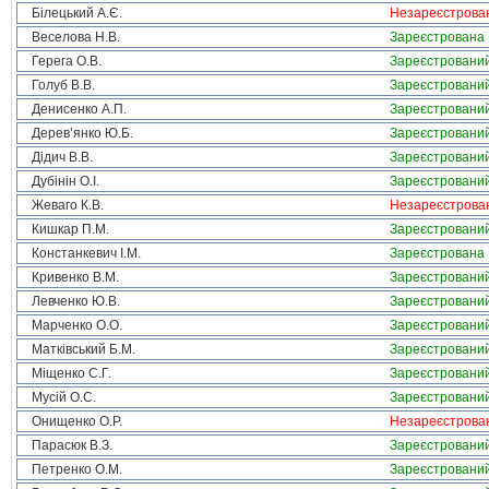
Білецький А.Є.
Незареєстрова
Веселова Н.В.
Зареєстрована
Герега О.В.
Зареєстровани
Голуб В.В.
Зареєстровани
Денисенко А.П.
Зареєстровани
Дерев’янко Ю.Б.
Зареєстровани
Дідич В.В.
Зареєстровани
Дубінін О.І.
Зареєстровани
Жеваго К.В.
Незареєстрова
Кишкар П.М.
Зареєстровани
Констанкевич І.М.
Зареєстрована
Кривенко В.М.
Зареєстровани
Левченко Ю.В.
Зареєстровани
Марченко О.О.
Зареєстровани
Матківський Б.М.
Зареєстровани
Міщенко С.Г.
Зареєстровани
Мусій О.С.
Зареєстровани
Онищенко О.Р.
Незареєстрова
Парасюк В.З.
Зареєстровани
Петренко О.М.
Зареєстровани