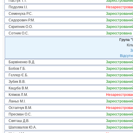
Пастух Т.Т.
Зареєстровани
Подоляк І.І.
Незареєстрова
Семенуха Р.С.
Зареєстровани
Сидорович Р.М.
Зареєстровани
Скрипник О.О.
Зареєстровани
Сотник О.С.
Зареєстрована
Група "
Кіл
З
Відсутн
Барвіненко В.Д.
Зареєстровани
Бобов Г.Б.
Зареєстровани
Гєллєр Є.Б.
Зареєстровани
Зубик В.В.
Зареєстровани
Кацуба В.М.
Зареєстровани
Клімов Л.М.
Незареєстрова
Ланьо М.І.
Зареєстровани
Остапчук В.М.
Незареєстрова
Пресман О.С.
Зареєстровани
Святаш Д.В.
Зареєстровани
Шаповалов Ю.А.
Зареєстровани