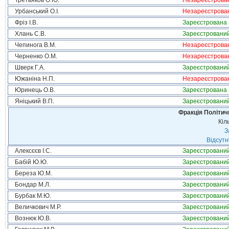
Третьяков О.Ю.
Незареєстрова
Урбанський О.І.
Незареєстрова
Фріз І.В.
Зареєстрована
Хлань С.В.
Зареєстровани
Чепинога В.М.
Незареєстрова
Черненко О.М.
Незареєстрова
Шверк Г.А.
Зареєстровани
Южаніна Н.П.
Незареєстрова
Юринець О.В.
Зареєстрована
Яніцький В.П.
Зареєстровани
Фракція Політи
Кіл
З
Відсутн
Алексєєв І.С.
Зареєстровани
Бабій Ю.Ю.
Зареєстровани
Береза Ю.М.
Зареєстровани
Бондар М.Л.
Зареєстровани
Бурбак М.Ю.
Зареєстровани
Величкович М.Р.
Зареєстровани
Вознюк Ю.В.
Зареєстровани