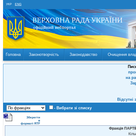
УКР
ENG
Головна
Законотворчість
Законодавство
Очищення вла
Пис
про
на р
За
Відсутні 
- Вибрати зі списку
Зберегти
в
форматі RTF
Фракція ПАРТ
Кіль