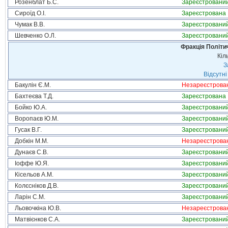
Розенблат Б.С.
Зареєстровани
Сироїд О.І.
Зареєстрована
Чумак В.В.
Зареєстровани
Шевченко О.Л.
Зареєстровани
Фракція Політич
Кіл
З
Відсутні
Бакулін Є.М.
Незареєстрова
Бахтеєва Т.Д.
Зареєстрована
Бойко Ю.А.
Зареєстровани
Воропаєв Ю.М.
Зареєстровани
Гусак В.Г.
Зареєстровани
Добкін М.М.
Незареєстрова
Дунаєв С.В.
Зареєстровани
Іоффе Ю.Я.
Зареєстровани
Кісельов А.М.
Зареєстровани
Колєсніков Д.В.
Зареєстровани
Ларін С.М.
Зареєстровани
Льовочкіна Ю.В.
Незареєстрова
Матвієнков С.А.
Зареєстровани