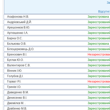
За
Відсутні
Агафонова Н.В.
Зареєстрована
Андрієвський Д.Й.
Зареєстровани
Арешонков В.Ю.
Зареєстровани
Артюшенко І.А.
Зареєстровани
Барна О.С.
Зареєстровани
Бєлькова О.В.
Зареєстрована
Білоцерковець Д.О.
Зареєстровани
Брензович В.І.
Незареєстрова
Буглак Ю.О.
Зареєстровани
Валентиров С.В.
Зареєстровани
Вінник І.Ю.
Зареєстровани
Голубов Д.І.
Зареєстровани
Горват Р.І.
Незареєстрова
Гринів І.О.
Зареєстровани
Давиденко В.М.
Зареєстровани
Денисенко В.І.
Зареєстровани
Джемілєв М. .
Зареєстровани
Довбенко М.В.
Зареєстровани