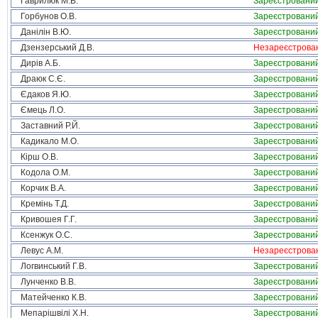
Гаврилюк М.В.
Зареєстровани
Горбунов О.В.
Зареєстровани
Данілін В.Ю.
Зареєстровани
Дзензерський Д.В.
Незареєстрова
Дирів А.Б.
Зареєстровани
Драюк С.Є.
Зареєстровани
Єдаков Я.Ю.
Зареєстровани
Ємець Л.О.
Зареєстровани
Заставний Р.Й.
Зареєстровани
Кадикало М.О.
Зареєстровани
Кірш О.В.
Зареєстровани
Кодола О.М.
Зареєстровани
Корчик В.А.
Зареєстровани
Кремінь Т.Д.
Зареєстровани
Кривошея Г.Г.
Зареєстровани
Ксенжук О.С.
Зареєстровани
Левус А.М.
Незареєстрова
Логвинський Г.В.
Зареєстровани
Лунченко В.В.
Зареєстровани
Матейченко К.В.
Зареєстровани
Мепарішвілі Х.Н.
Зареєстровани