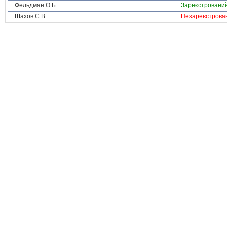
Фельдман О.Б.
Зареєстровани
Шахов С.В.
Незареєстрова