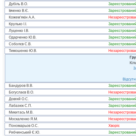
Дубіль В.О.
Зареєстровани
Івченко В.Є.
Зареєстровани
Кожем’якін А.А.
Незареєстрова
Крулько І.І.
Зареєстровани
Луценко І.В.
Зареєстровани
Одарченко Ю.В.
Зареєстровани
Соболєв С.В.
Зареєстровани
Тимошенко Ю.В.
Незареєстрова
Гру
Кіл
З
Відсутн
Бандуров В.В.
Зареєстровани
Богуслаєв В.О.
Незареєстрова
Довгий О.С.
Зареєстровани
Лабазюк С.П.
Зареєстровани
Микитась М.В.
Незареєстрова
Москаленко Я.М.
Незареєстрова
Пономарьов О.С.
Хворіє
Рибчинський Є.Ю.
Зареєстровани