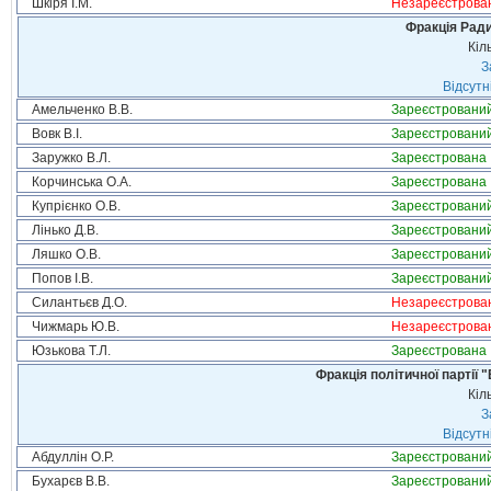
Шкіря І.М.
Незареєстрова
Фракція Ради
Кіл
З
Відсутн
Амельченко В.В.
Зареєстровани
Вовк В.І.
Зареєстровани
Заружко В.Л.
Зареєстрована
Корчинська О.А.
Зареєстрована
Купрієнко О.В.
Зареєстровани
Лінько Д.В.
Зареєстровани
Ляшко О.В.
Зареєстровани
Попов І.В.
Зареєстровани
Силантьєв Д.О.
Незареєстрова
Чижмарь Ю.В.
Незареєстрова
Юзькова Т.Л.
Зареєстрована
Фракція політичної партії
Кіл
З
Відсутн
Абдуллін О.Р.
Зареєстровани
Бухарєв В.В.
Зареєстровани