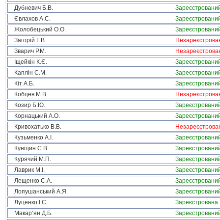
Дубневич Б.В.
Зареєстровани
Євлахов А.С.
Зареєстровани
Жолобецький О.О.
Зареєстровани
Загорій Г.В.
Незареєстрова
Зварич Р.М.
Незареєстрова
Іщейкін К.Є.
Зареєстровани
Каплін С.М.
Зареєстровани
Кіт А.Б.
Зареєстровани
Кобцев М.В.
Незареєстрова
Козир Б.Ю.
Зареєстровани
Корнацький А.О.
Зареєстровани
Кривохатько В.В.
Незареєстрова
Кузьменко А.І.
Зареєстровани
Куніцин С.В.
Зареєстровани
Курячий М.П.
Зареєстровани
Лаврик М.І.
Зареєстровани
Лещенко С.А.
Зареєстровани
Лопушанський А.Я.
Зареєстровани
Луценко І.С.
Зареєстрована
Макар’ян Д.Б.
Зареєстровани