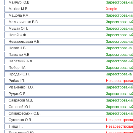
Мамчур Ю.В.
Зареєстровани
Матіос М.В.
Хворіє
Мацола Р.М.
Зареєстровани
Мельниченко В.В.
Зареєстровани
Мушак О.П.
Зареєстровани
Негой Ф.Ф.
Зареєстровани
Немировський А.В.
Зареєстровани
Новак Н.В.
Зареєстрована
Павелко А.В.
Зареєстровани
Палатний А.Л.
Зареєстровани
Побер І.М.
Зареєстровани
Продан О.П.
Зареєстрована
Рибак І.П.
Незареєстрова
Різаненко П.О.
Зареєстровани
Рудик С.Я.
Зареєстровани
Саврасов М.В.
Зареєстровани
Соловей Ю.І.
Зареєстровани
Співаковський О.В.
Зареєстровани
Сугоняко О.Л.
Незареєстрова
Тіміш Г.І.
Незареєстрова