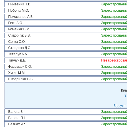
Пинзеник П.В.
Зареєстровани
Побочіх М.О.
Зареєстровани
Помазанов А.В.
Зареєстровани
Река А.О.
Зареєстровани
Романюк В.М.
Зареєстровани
Сидорчук В.В.
Зареєстровани
Сочка О.О.
Зареєстровани
Стеценко Д.О.
Зареєстровани
Тетерук А.А.
Зареєстровани
Тимчук Д.Б.
Незареєстрова
Фаєрмарк С.О.
Зареєстровани
Хміль М.М.
Зареєстровани
Шкварилюк В.В.
Зареєстровани
Кіл
З
Відсутні
Балога В.І.
Зареєстровани
Балога П.І.
Зареєстровани
Безбах Я.Я.
Зареєстровани