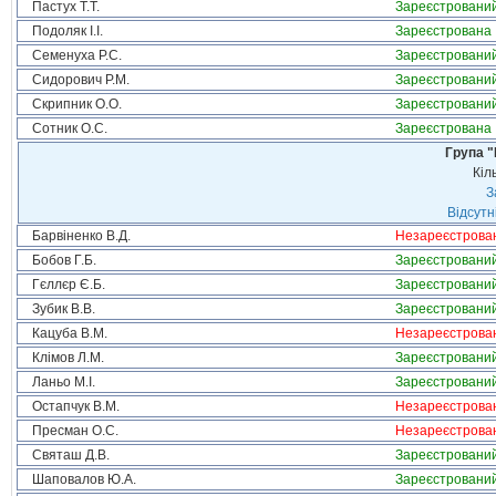
Пастух Т.Т.
Зареєстровани
Подоляк І.І.
Зареєстрована
Семенуха Р.С.
Зареєстровани
Сидорович Р.М.
Зареєстровани
Скрипник О.О.
Зареєстровани
Сотник О.С.
Зареєстрована
Група "
Кіл
З
Відсутн
Барвіненко В.Д.
Незареєстрова
Бобов Г.Б.
Зареєстровани
Гєллєр Є.Б.
Зареєстровани
Зубик В.В.
Зареєстровани
Кацуба В.М.
Незареєстрова
Клімов Л.М.
Зареєстровани
Ланьо М.І.
Зареєстровани
Остапчук В.М.
Незареєстрова
Пресман О.С.
Незареєстрова
Святаш Д.В.
Зареєстровани
Шаповалов Ю.А.
Зареєстровани