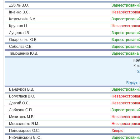
Дубіль В.О.
Зареєстровани
Івченко В.Є.
Незареєстрова
Кожем’якін А.А.
Зареєстровани
Крулько І.І.
Незареєстрова
Луценко І.В.
Зареєстровани
Одарченко Ю.В.
Зареєстровани
Соболєв С.В.
Зареєстровани
Тимошенко Ю.В.
Зареєстрована
Гру
Кіл
З
Відсутн
Бандуров В.В.
Зареєстровани
Богуслаєв В.О.
Незареєстрова
Довгий О.С.
Незареєстрова
Лабазюк С.П.
Зареєстровани
Микитась М.В.
Незареєстрова
Москаленко Я.М.
Незареєстрова
Пономарьов О.С.
Хворіє
Рибчинський Є.Ю.
Зареєстровани