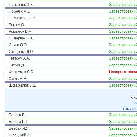
Пинзеник П.В.
Зареєстровани
Побочіх М.О.
Зареєстровани
Помазанов А.В.
Зареєстровани
Река А.О.
Зареєстровани
Романюк В.М.
Зареєстровани
Сидорчук В.В.
Зареєстровани
Сочка О.О.
Зареєстровани
Стеценко Д.О.
Зареєстровани
Тетерук А.А.
Зареєстровани
Тимчук Д.Б.
Зареєстровани
Фаєрмарк С.О.
Незареєстрова
Хміль М.М.
Зареєстровани
Шкварилюк В.В.
Зареєстровани
Кіл
З
Відсутні
Балога В.І.
Зареєстровани
Балога П.І.
Зареєстровани
Безбах Я.Я.
Зареєстровани
Білецький А.Є.
Зареєстровани