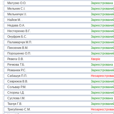
Матузко О.О.
Зареєстрована
Мельник С.І.
Зареєстровани
Мельничук І.І.
Зареєстровани
Найєм М. .
Зареєстровани
Недава О.А.
Зареєстровани
Нестеренко В.Г.
Зареєстровани
Онуфрик Б.С.
Зареєстровани
Паламарчук М.П.
Зареєстровани
Пинзеник В.М.
Зареєстровани
Порошенко О.П.
Зареєстровани
Ревега О.В.
Хворіє
Ричкова Т.Б.
Зареєстрована
Романюк Р.С.
Зареєстровани
Сабашук П.П.
Незареєстрова
Севрюков В.В.
Зареєстровани
Сольвар Р.М.
Зареєстровани
Спориш І.Д.
Зареєстровани
Суслова І.М.
Зареєстрована
Ткачук Г.В.
Зареєстровани
Тригубенко С.М.
Незареєстрова