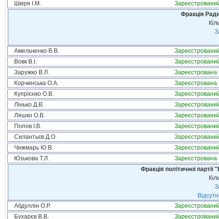
Шкіря І.М.
Зареєстровани
Фракція Ради
Кіл
З
Амельченко В.В.
Зареєстровани
Вовк В.І.
Зареєстровани
Заружко В.Л.
Зареєстрована
Корчинська О.А.
Зареєстрована
Купрієнко О.В.
Зареєстровани
Лінько Д.В.
Зареєстровани
Ляшко О.В.
Зареєстровани
Попов І.В.
Зареєстровани
Силантьєв Д.О.
Зареєстровани
Чижмарь Ю.В.
Зареєстровани
Юзькова Т.Л.
Зареєстрована
Фракція політичної партії
Кіл
З
Відсутн
Абдуллін О.Р.
Зареєстровани
Бухарєв В.В.
Зареєстровани