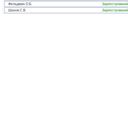
Фельдман О.Б.
Зареєстровани
Шахов С.В.
Зареєстровани