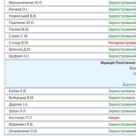
Мірошниченко Ю.Р.
Зареєстровани
Нечаєв О.І.
Зареєстровани
Новинський В.В.
Зареєстровани
Павленко Ю.О.
Зареєстровани
Папієв М.М.
Зареєстровани
Сажко С.М.
Зареєстровани
Солод Ю.В.
Незареєстрова
Шпенов Д.Ю.
Зареєстровани
Шуфрич Н.І.
Зареєстровани
Фракція Політичної
Кіл
З
Відсутн
Бабак А.В.
Зареєстрована
Войціцька В.М.
Зареєстрована
Діденко І.А.
Зареєстровани
Зубач Л.Л.
Зареєстровани
Костенко П.П.
Хворіє
Маркевич Я.В.
Зареєстровани
Опанасенко О.В.
Зареєстровани