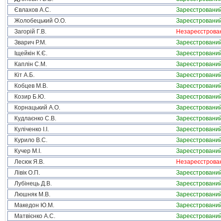
Євлахов А.С.
Зареєстровани
Жолобецький О.О.
Зареєстровани
Загорій Г.В.
Незареєстрова
Зварич Р.М.
Зареєстровани
Іщейкін К.Є.
Зареєстровани
Каплін С.М.
Зареєстровани
Кіт А.Б.
Зареєстровани
Кобцев М.В.
Зареєстровани
Козир Б.Ю.
Зареєстровани
Корнацький А.О.
Зареєстровани
Кудлаєнко С.В.
Зареєстровани
Куліченко І.І.
Зареєстровани
Курило В.С.
Зареєстровани
Кучер М.І.
Зареєстровани
Лесюк Я.В.
Незареєстрова
Лівік О.П.
Зареєстровани
Лубінець Д.В.
Зареєстровани
Люшняк М.В.
Зареєстровани
Македон Ю.М.
Зареєстровани
Матвієнко А.С.
Зареєстровани