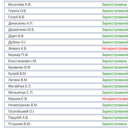
Веселова Н.В.
Зареєстрована
Герега О.В.
Зареєстровани
Голуб В.В.
Зареєстровани
Денисенко А.П.
Зареєстровани
Дерев’янко Ю.Б.
Зареєстровани
Дідич В.В.
Зареєстровани
Дубінін О.І.
Зареєстровани
Жеваго К.В.
Незареєстрова
Кишкар П.М.
Зареєстровани
Констанкевич І.М.
Зареєстрована
Кривенко В.М.
Зареєстровани
Купрій В.М.
Зареєстровани
Литвин В.М.
Зареєстровани
Матвійчук Е.Л.
Зареєстровани
Мельничук С.П.
Зареєстровани
Мураєв Є.В.
Незареєстрова
Ничипоренко В.М.
Зареєстровани
Осуховський О.І.
Зареєстровани
Парубій А.В.
Зареєстровани
Пташник В.Ю.
Зареєстрована