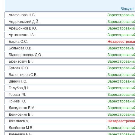
Відсутні
Агафонова Н.В.
Зареєстрована
Андрієвський Д.Й.
Зареєстровани
Арешонков В.Ю.
Зареєстровани
Артюшенко І.А.
Зареєстровани
Барна О.С.
Незареєстрова
Бєлькова О.В.
Зареєстрована
Білоцерковець Д.О.
Зареєстровани
Брензович В.І.
Зареєстровани
Буглак Ю.О.
Зареєстровани
Валентиров С.В.
Зареєстровани
Вінник І.Ю.
Зареєстровани
Голубов Д.І.
Зареєстровани
Горват Р.І.
Зареєстровани
Гринів І.О.
Зареєстровани
Давиденко В.М.
Зареєстровани
Денисенко В.І.
Зареєстровани
Джемілєв М. .
Незареєстрова
Довбенко М.В.
Зареєстровани
Дубневич Б.В.
Зареєстровани