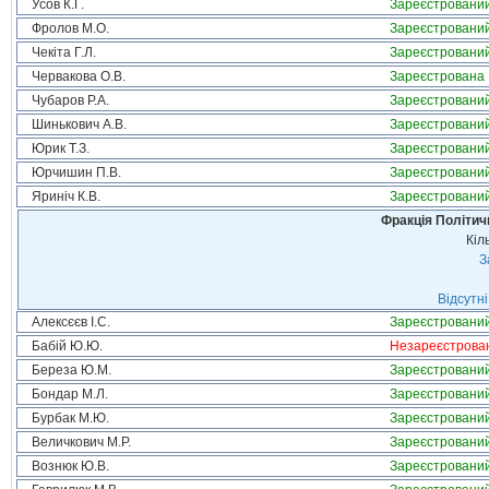
Усов К.Г.
Зареєстровани
Фролов М.О.
Зареєстровани
Чекіта Г.Л.
Зареєстровани
Червакова О.В.
Зареєстрована
Чубаров Р.А.
Зареєстровани
Шинькович А.В.
Зареєстровани
Юрик Т.З.
Зареєстровани
Юрчишин П.В.
Зареєстровани
Яриніч К.В.
Зареєстровани
Фракція Політи
Кіл
З
Відсутні
Алексєєв І.С.
Зареєстровани
Бабій Ю.Ю.
Незареєстрова
Береза Ю.М.
Зареєстровани
Бондар М.Л.
Зареєстровани
Бурбак М.Ю.
Зареєстровани
Величкович М.Р.
Зареєстровани
Вознюк Ю.В.
Зареєстровани