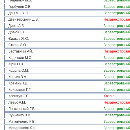
Гаврилюк М.В.
Зареєстровани
Горбунов О.В.
Зареєстровани
Данілін В.Ю.
Зареєстровани
Дзензерський Д.В.
Незареєстрова
Дирів А.Б.
Зареєстровани
Драюк С.Є.
Зареєстровани
Єдаков Я.Ю.
Зареєстровани
Ємець Л.О.
Зареєстровани
Заставний Р.Й.
Незареєстрова
Кадикало М.О.
Зареєстровани
Кірш О.В.
Зареєстровани
Кодола О.М.
Зареєстровани
Корчик В.А.
Зареєстровани
Кремінь Т.Д.
Зареєстровани
Кривошея Г.Г.
Зареєстровани
Ксенжук О.С.
Хворіє
Левус А.М.
Незареєстрова
Логвинський Г.В.
Зареєстровани
Лунченко В.В.
Зареєстровани
Матейченко К.В.
Зареєстровани
Мепарішвілі Х.Н.
Зареєстровани