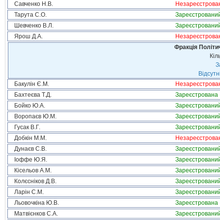
Савченко Н.В.
Незареєстрова
Тарута С.О.
Зареєстровани
Шевченко В.Л.
Зареєстровани
Ярош Д.А.
Незареєстрова
Фракція Політич
Кіл
З
Відсутн
Бакулін Є.М.
Незареєстрова
Бахтеєва Т.Д.
Зареєстрована
Бойко Ю.А.
Зареєстровани
Воропаєв Ю.М.
Зареєстровани
Гусак В.Г.
Зареєстровани
Добкін М.М.
Незареєстрова
Дунаєв С.В.
Зареєстровани
Іоффе Ю.Я.
Зареєстровани
Кісельов А.М.
Зареєстровани
Колєсніков Д.В.
Зареєстровани
Ларін С.М.
Зареєстровани
Льовочкіна Ю.В.
Зареєстрована
Матвієнков С.А.
Зареєстровани