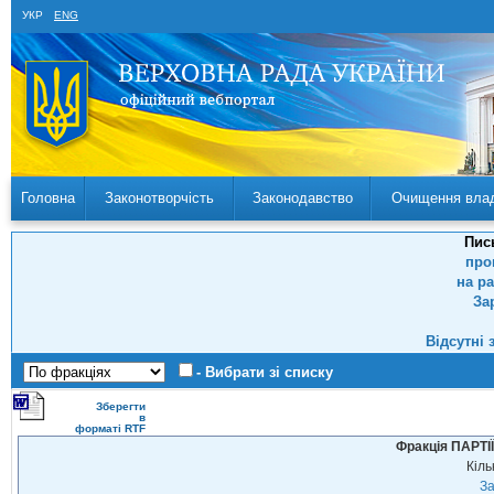
УКР
ENG
Головна
Законотворчість
Законодавство
Очищення вла
Пис
про
на р
За
Відсутні 
- Вибрати зі списку
Зберегти
в
форматі RTF
Фракція ПАРТ
Кіль
За