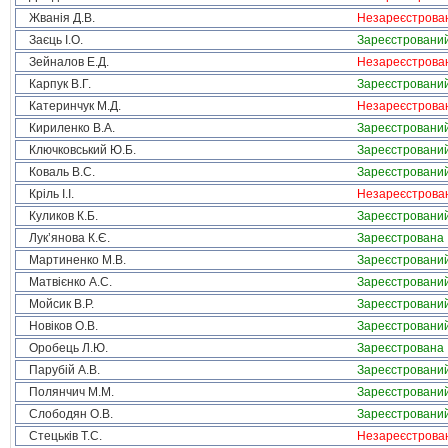
Жванія Д.В.
Незареєстрова
Заєць І.О.
Зареєстровани
Зейналов Е.Д.
Незареєстрова
Карпук В.Г.
Зареєстровани
Катеринчук М.Д.
Незареєстрова
Кириленко В.А.
Зареєстровани
Ключковський Ю.Б.
Зареєстровани
Коваль В.С.
Зареєстровани
Кріль І.І.
Незареєстрова
Куликов К.Б.
Зареєстровани
Лук’янова К.Є.
Зареєстрована
Мартиненко М.В.
Зареєстровани
Матвієнко А.С.
Зареєстровани
Мойсик В.Р.
Зареєстровани
Новіков О.В.
Зареєстровани
Оробець Л.Ю.
Зареєстрована
Парубій А.В.
Зареєстровани
Полянчич М.М.
Зареєстровани
Слободян О.В.
Зареєстровани
Стецьків Т.С.
Незареєстрова