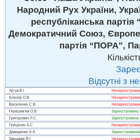
Народний Рух України, Укра
республіканська партія 
Демократичний Союз, Європей
партія “ПОРА”, Па
Кількіст
Зареє
Відсутні з н
Ар’єв В.І.
Незареєстрова
Білозір О.В.
Незареєстрова
Василенко С.В.
Незареєстрова
Герасим’юк О.В.
Зареєстрована
Григорович Л.С.
Зареєстрована
Гриценко А.С.
Незареєстрова
Давиденко А.А.
Зареєстровани
Джоджик Я.І.
Незареєстрова