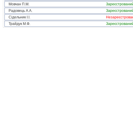
Мовчан П.М.
Зареєстровани
Радовець А.А.
Зареєстровани
Сідельник І.І.
Незареєстрова
Трайдук М.Ф.
Зареєстровани