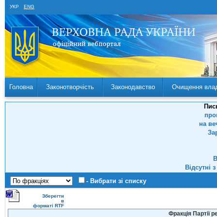
УКР
ENG
Головна
Законотворчість
Законодавство
Очищення вла
Пис
про
на ве
За
В
Відсутні 
- Вибрати зі списку
Зберегти
в
форматі RTF
Фракція Партії р