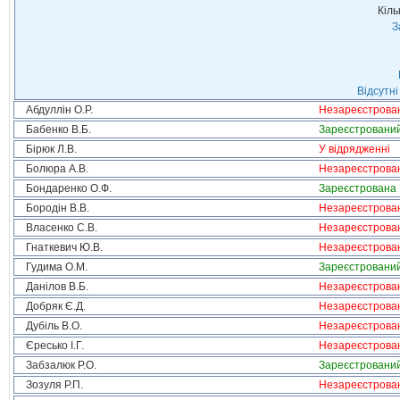
Кіль
З
Відсутні
Абдуллін О.Р.
Незареєстрова
Бабенко В.Б.
Зареєстровани
Бірюк Л.В.
У відрядженні
Болюра А.В.
Незареєстрова
Бондаренко О.Ф.
Зареєстрована
Бородін В.В.
Незареєстрова
Власенко С.В.
Незареєстрова
Гнаткевич Ю.В.
Незареєстрова
Гудима О.М.
Зареєстровани
Данілов В.Б.
Незареєстрова
Добряк Є.Д.
Незареєстрова
Дубіль В.О.
Незареєстрова
Єресько І.Г.
Незареєстрова
Забзалюк Р.О.
Зареєстровани
Зозуля Р.П.
Незареєстрова