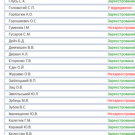
Глусь С.К.
Зареєстровани
Головатий С.П.
У відрядженні
Горбатюк А.О.
Зареєстровани
Горошкевич О.С.
Зареєстровани
Гуменюк І.М.
Незареєстрова
Гусаров С.М.
Зареєстровани
Дейч Б.Д.
Зареєстровани
Демчишен В.В.
Зареєстровани
Деркач А.Л.
Зареєстровани
Єгоренко Т.В.
Зареєстрована
Єдін О.Й.
Зареєстровани
Журавко О.В.
Незареєстрова
Заблоцький В.П.
Зареєстровани
Зац О.В.
Зареєстровани
Звягільський Ю.Л.
Зареєстровани
Зубець М.В.
Незареєстрова
Зубов В.С.
Зареєстровани
Іванющенко Ю.В.
Незареєстрова
Калетнік Г.М.
Зареєстровани
Каракай Ю.В.
Зареєстровани
Келестин В.В.
Зареєстровани