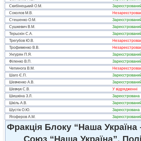
Скибінецький О.М.
Зареєстровани
Соколов М.В.
Незареєстрова
Стешенко О.М.
Зареєстровани
Сушкевич В.М.
Зареєстровани
Терьохін С.А.
Зареєстровани
Трегубов Ю.В.
Незареєстрова
Трофименко В.В.
Незареєстрова
Унгурян П.Я.
Зареєстровани
Філенко В.П.
Зареєстровани
Чепинога В.М.
Незареєстрова
Шаго Є.П.
Зареєстровани
Шевченко А.В.
Зареєстровани
Шевчук С.В.
У відрядженні
Шишкіна З.Л.
Зареєстрована
Шкіль А.В.
Зареєстровани
Шустік О.Ю.
Зареєстрована
Ягоферов А.М.
Зареєстровани
Фракція Блоку “Наша Україна
Союз “Наша Україна”, Полі