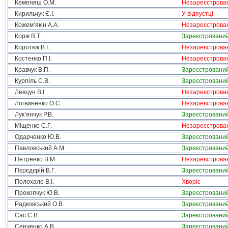
Кеменяш О.М.
Незареєстрова
Кирильчук Є.І.
У відпустці
Кожем’якін А.А.
Незареєстрова
Корж В.Т.
Зареєстровани
Коротюк В.І.
Незареєстрова
Костенко П.І.
Незареєстрова
Кравчук В.П.
Зареєстровани
Курпіль С.В.
Зареєстровани
Левцун В.І.
Незареєстрова
Логвиненко О.С.
Незареєстрова
Лук’янчук Р.В.
Зареєстровани
Міщенко С.Г.
Незареєстрова
Одарченко Ю.В.
Зареєстровани
Павловський А.М.
Зареєстровани
Петренко В.М.
Незареєстрова
Пєрєдєрій В.Г.
Зареєстровани
Полохало В.І.
Хворіє
Прокопчук Ю.В.
Зареєстровани
Радковський О.В.
Зареєстровани
Сас С.В.
Зареєстровани
Сенченко А.В.
Зареєстровани