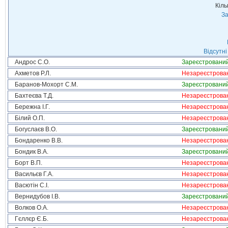
Кіль
За
Відсутні
Андрос С.О.
Зареєстровани
Ахметов Р.Л.
Незареєстрова
Баранов-Мохорт С.М.
Зареєстровани
Бахтеєва Т.Д.
Незареєстрова
Бережна І.Г.
Незареєстрова
Білий О.П.
Незареєстрова
Богуслаєв В.О.
Зареєстровани
Бондаренко В.В.
Незареєстрова
Бондик В.А.
Зареєстровани
Борт В.П.
Незареєстрова
Васильєв Г.А.
Незареєстрова
Васютін С.І.
Незареєстрова
Вернидубов І.В.
Зареєстровани
Волков О.А.
Незареєстрова
Гєллєр Є.Б.
Незареєстрова