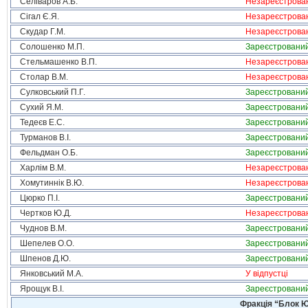
Селіваров А.Б.
Незареєстрова
Сігал Є.Я.
Незареєстрова
Скудар Г.М.
Незареєстрова
Солошенко М.П.
Зареєстровани
Стельмашенко В.П.
Незареєстрова
Столар В.М.
Незареєстрова
Сулковський П.Г.
Зареєстровани
Сухий Я.М.
Зареєстровани
Тедеєв Е.С.
Зареєстровани
Турманов В.І.
Зареєстровани
Фельдман О.Б.
Зареєстровани
Харлім В.М.
Незареєстрова
Хомутиннік В.Ю.
Незареєстрова
Цюрко П.І.
Зареєстровани
Чертков Ю.Д.
Незареєстрова
Чуднов В.М.
Зареєстровани
Шепелев О.О.
Зареєстровани
Шпенов Д.Ю.
Зареєстровани
Янковський М.А.
У відпустці
Ярощук В.І.
Зареєстровани
Фракція “Блок Ю