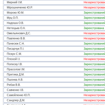
Мирний І.М.
Незареєстрова
Мірошниченко Ю.Р.
Незареєстрова
Мороко Ю.М.
Зареєстровани
Муц О.П.
Зареєстровани
Надоша О.В.
Зареєстровани
Нетецька О.А.
Зареєстрована
Омельянович Д.С.
Незареєстрова
Павленко В.В.
Незареєстрова
Пачесюк С.Н.
Зареєстровани
Писарчук П.І.
Зареєстровани
Піскун С.М.
Зареєстровани
Плохой І.І.
Незареєстрова
Попеску І.В.
Зареєстровани
Прасолов І.М.
Зареєстровани
Притика Д.М.
Зареєстровани
Пшонка А.В.
Зареєстровани
Рибак В.В.
Зареєстровани
Савченко І.В.
Зареєстровани
Самойленко Ю.П.
Незареєстрова
Сандлер Д.М.
Незареєстрова