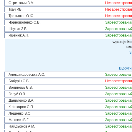
Стретович В.М.
Незареєстрова
Ткач Р.В.
Незареєстрова
Третьяков О.Ю.
Незареєстрова
Чорноволенко О.В.
Зареєстровани
Шкутяк З.В.
Зареєстровани
Яценюк А.П.
Зареєстровани
Фракція Ком
Кіл
З
Відсутн
Александровська А.О.
Зареєстрована
Бабурін О.В.
Незареєстрова
Волинець Є.В.
Зареєстровани
Голуб О.В.
Зареєстровани
Даниленко В.А.
Зареєстровани
Кілінкаров С.П.
Зареєстровани
Лещенко В.О.
Зареєстровани
Матвєєв В.Г.
Зареєстровани
Найдьонов А.М.
Зареєстровани