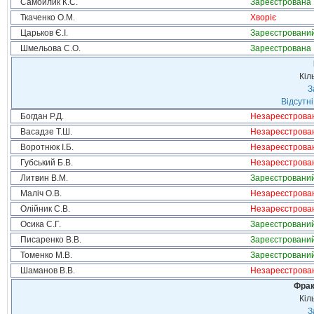
Самойлик К.С.
Зареєстрована
Ткаченко О.М.
Хворіє
Царьков Є.І.
Зареєстровани
Шмельова С.О.
Зареєстрована
Кіл
З
Відсутні
Богдан Р.Д.
Незареєстрова
Васадзе Т.Ш.
Незареєстрова
Воротнюк І.Б.
Незареєстрова
Губський Б.В.
Незареєстрова
Литвин В.М.
Зареєстровани
Маліч О.В.
Незареєстрова
Олійник С.В.
Незареєстрова
Осика С.Г.
Зареєстровани
Писаренко В.В.
Зареєстровани
Томенко М.В.
Зареєстровани
Шаманов В.В.
Незареєстрова
Фрак
Кіл
З