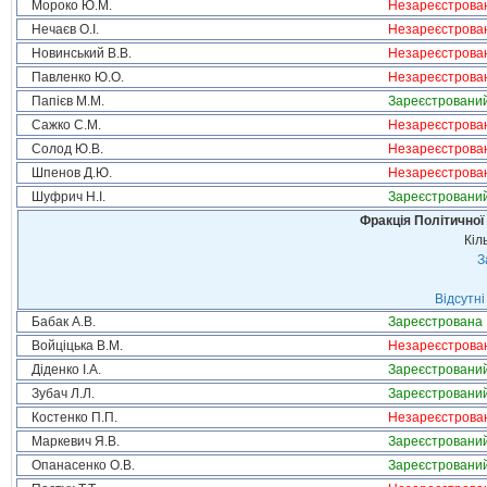
Мороко Ю.М.
Незареєстрова
Нечаєв О.І.
Незареєстрова
Новинський В.В.
Незареєстрова
Павленко Ю.О.
Незареєстрова
Папієв М.М.
Зареєстровани
Сажко С.М.
Незареєстрова
Солод Ю.В.
Незареєстрова
Шпенов Д.Ю.
Незареєстрова
Шуфрич Н.І.
Зареєстровани
Фракція Політичної
Кіл
З
Відсутні
Бабак А.В.
Зареєстрована
Войціцька В.М.
Незареєстрова
Діденко І.А.
Зареєстровани
Зубач Л.Л.
Зареєстровани
Костенко П.П.
Незареєстрова
Маркевич Я.В.
Зареєстровани
Опанасенко О.В.
Зареєстровани