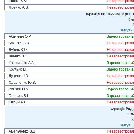
Шипко А.Ф.
Незареєстрова
Яценко А.В.
Незареєстрова
Фракція політичної партії
Кіл
З
Відсутні
Абдуллін О.Р.
Зареєстровани
Бухарєв В.В.
Незареєстрова
Дубіль В.О.
Незареєстрова
Івченко В.Є.
Незареєстрова
Кожем’якін А.А.
Зареєстровани
Крулько І.І.
Зареєстровани
Луценко І.В.
Незареєстрова
Одарченко Ю.В.
Незареєстрова
Рябчин О.М.
Зареєстровани
Тарасюк Б.І.
Зареєстровани
Шкрум А.І.
Незареєстрова
Фракція Ради
Кіл
З
Відсутні
Амельченко В.В.
Незареєстрова