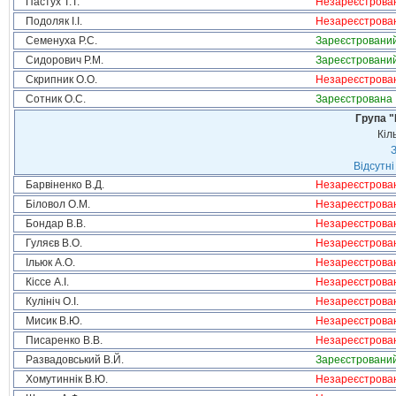
Пастух Т.Т.
Незареєстрова
Подоляк І.І.
Незареєстрова
Семенуха Р.С.
Зареєстровани
Сидорович Р.М.
Зареєстровани
Скрипник О.О.
Незареєстрова
Сотник О.С.
Зареєстрована
Група "
Кіл
З
Відсутні
Барвіненко В.Д.
Незареєстрова
Біловол О.М.
Незареєстрова
Бондар В.В.
Незареєстрова
Гуляєв В.О.
Незареєстрова
Ільюк А.О.
Незареєстрова
Кіссе А.І.
Незареєстрова
Кулініч О.І.
Незареєстрова
Мисик В.Ю.
Незареєстрова
Писаренко В.В.
Незареєстрова
Развадовський В.Й.
Зареєстровани
Хомутиннік В.Ю.
Незареєстрова