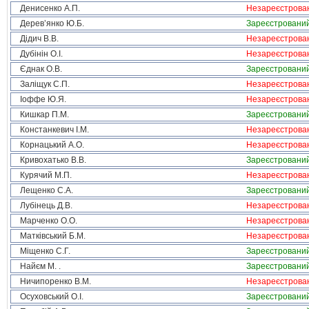
Денисенко А.П.
Незареєстрова
Дерев’янко Ю.Б.
Зареєстровани
Дідич В.В.
Незареєстрова
Дубінін О.І.
Незареєстрова
Єднак О.В.
Зареєстровани
Заліщук С.П.
Незареєстрова
Іоффе Ю.Я.
Незареєстрова
Кишкар П.М.
Зареєстровани
Констанкевич І.М.
Незареєстрова
Корнацький А.О.
Незареєстрова
Кривохатько В.В.
Зареєстровани
Курячий М.П.
Незареєстрова
Лещенко С.А.
Зареєстровани
Лубінець Д.В.
Незареєстрова
Марченко О.О.
Незареєстрова
Матківський Б.М.
Незареєстрова
Міщенко С.Г.
Зареєстровани
Найєм М. .
Зареєстровани
Ничипоренко В.М.
Незареєстрова
Осуховський О.І.
Зареєстровани