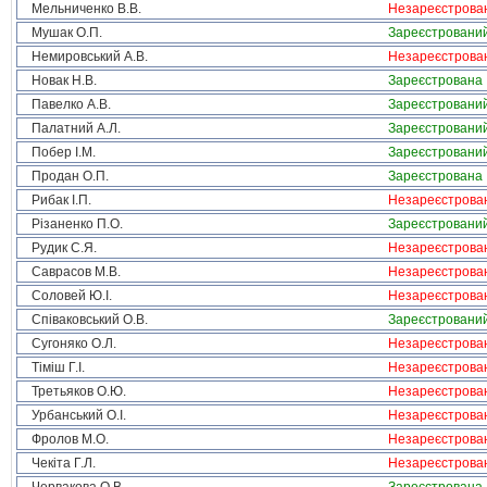
Мельниченко В.В.
Незареєстрова
Мушак О.П.
Зареєстровани
Немировський А.В.
Незареєстрова
Новак Н.В.
Зареєстрована
Павелко А.В.
Зареєстровани
Палатний А.Л.
Зареєстровани
Побер І.М.
Зареєстровани
Продан О.П.
Зареєстрована
Рибак І.П.
Незареєстрова
Різаненко П.О.
Зареєстровани
Рудик С.Я.
Незареєстрова
Саврасов М.В.
Незареєстрова
Соловей Ю.І.
Незареєстрова
Співаковський О.В.
Зареєстровани
Сугоняко О.Л.
Незареєстрова
Тіміш Г.І.
Незареєстрова
Третьяков О.Ю.
Незареєстрова
Урбанський О.І.
Незареєстрова
Фролов М.О.
Незареєстрова
Чекіта Г.Л.
Незареєстрова