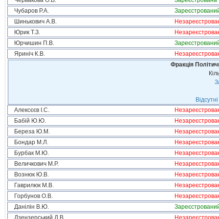
Червакова О.В.
Зареєстрована
Чубаров Р.А.
Зареєстровани
Шинькович А.В.
Незареєстрова
Юрик Т.З.
Незареєстрова
Юрчишин П.В.
Зареєстровани
Яриніч К.В.
Незареєстрова
Фракція Політи
Кіл
З
Відсутні
Алексєєв І.С.
Незареєстрова
Бабій Ю.Ю.
Незареєстрова
Береза Ю.М.
Незареєстрова
Бондар М.Л.
Незареєстрова
Бурбак М.Ю.
Незареєстрова
Величкович М.Р.
Незареєстрова
Вознюк Ю.В.
Незареєстрова
Гаврилюк М.В.
Незареєстрова
Горбунов О.В.
Незареєстрова
Данілін В.Ю.
Зареєстровани
Дзензерський Д.В.
Незареєстрова