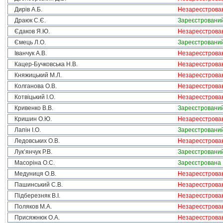
Дирів А.Б.
Незареєстрова
Драюк С.Є.
Зареєстровани
Єдаков Я.Ю.
Незареєстрова
Ємець Л.О.
Зареєстровани
Іванчук А.В.
Незареєстрова
Кацер-Бучковська Н.В.
Незареєстрова
Княжицький М.Л.
Незареєстрова
Колганова О.В.
Незареєстрова
Котвіцький І.О.
Незареєстрова
Кривенко В.В.
Зареєстровани
Кришин О.Ю.
Незареєстрова
Лапін І.О.
Зареєстровани
Ледовських О.В.
Незареєстрова
Лук’янчук Р.В.
Зареєстровани
Масоріна О.С.
Зареєстрована
Медуниця О.В.
Незареєстрова
Пашинський С.В.
Незареєстрова
Підберезняк В.І.
Незареєстрова
Поляков М.А.
Незареєстрова
Присяжнюк О.А.
Незареєстрова