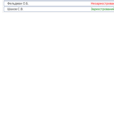
Фельдман О.Б.
Незареєстрова
Шахов С.В.
Зареєстровани