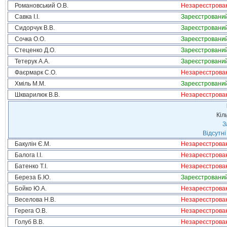
Романовський О.В.
Незареєстрова
Савка І.І.
Зареєстровани
Сидорчук В.В.
Зареєстровани
Сочка О.О.
Зареєстровани
Стеценко Д.О.
Зареєстровани
Тетерук А.А.
Зареєстровани
Фаєрмарк С.О.
Незареєстрова
Хміль М.М.
Зареєстровани
Шкварилюк В.В.
Незареєстрова
Кіл
З
Відсутні
Бакулін Є.М.
Незареєстрова
Балога І.І.
Незареєстрова
Батенко Т.І.
Незареєстрова
Береза Б.Ю.
Зареєстровани
Бойко Ю.А.
Незареєстрова
Веселова Н.В.
Незареєстрова
Герега О.В.
Незареєстрова
Голуб В.В.
Незареєстрова