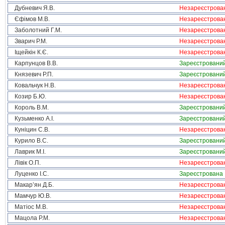
Дубневич Я.В.
Незареєстрова
Єфімов М.В.
Незареєстрова
Заболотний Г.М.
Незареєстрова
Зварич Р.М.
Незареєстрова
Іщейкін К.Є.
Незареєстрова
Карпунцов В.В.
Зареєстровани
Князевич Р.П.
Зареєстровани
Ковальчук Н.В.
Незареєстрова
Козир Б.Ю.
Незареєстрова
Король В.М.
Зареєстровани
Кузьменко А.І.
Зареєстровани
Куніцин С.В.
Незареєстрова
Курило В.С.
Зареєстровани
Лаврик М.І.
Зареєстровани
Лівік О.П.
Незареєстрова
Луценко І.С.
Зареєстрована
Макар’ян Д.Б.
Незареєстрова
Мамчур Ю.В.
Незареєстрова
Матіос М.В.
Незареєстрова
Мацола Р.М.
Незареєстрова