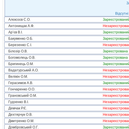
З
Відсутні
Алєксєєв С.О.
Зареєстровани
Антонищак А.Ф.
Незареєстрова
Ар’єв В.І.
Зареєстровани
Бакуменко О.Б.
Зареєстровани
Березенко С.І.
Незареєстрова
Білозір О.В.
Зареєстрована
Богомолець О.В.
Зареєстрована
Бригинець О.М.
Зареєстровани
Вадатурський А.О.
Незареєстрова
Велікін О.М.
Незареєстрова
Герасимов А.В.
Зареєстровани
Гончаренко О.О.
Незареєстрова
Грановський О.М.
Незареєстрова
Гудзенко В.І.
Незареєстрова
Демчак Р.Є.
Незареєстрова
Дехтярчук О.В.
Незареєстрова
Дмитренко О.М.
Незареєстрова
Домбровський О.Г.
Зареєстровани