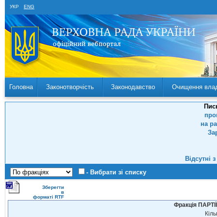
УКР
ENG
Головна
Законотворчість
Законодавство
Очищення вла
Пис
про
на р
За
Відсутні 
- Вибрати зі списку
Зберегти
в
форматі RTF
Фракція ПАРТ
Кіль