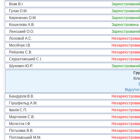
Вовк В.І.
Зареєстровани
Гулак О.М.
Зареєстровани
Кириченко О.М.
Зареєстровани
Кошелєва А.В.
Зареєстрована
Ленський О.О.
Зареєстровани
Лозовой А.С.
Незареєстрова
Мосійчук І.В.
Незареєстрова
Рибалка С.В.
Незареєстрова
Скуратовський С.І.
Незареєстрова
Шухевич Ю.Р.
Зареєстровани
Гру
Кіл
З
Відсутні
Бандуров В.В.
Незареєстрова
Гіршфельд А.М.
Незареєстрова
Івахів С.П.
Незареєстрова
Мартиняк С.В.
Незареєстрова
Молоток І.Ф.
Незареєстрова
Петьовка В.В.
Незареєстрова
Поплавський М.М.
Незареєстрова