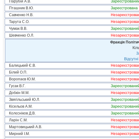
Парубій А.В.
Зареєстровани
Пташник В.Ю.
Зареєстрована
Савченко Н.В.
Незареєстрова
Тарута С.О.
Незареєстрова
Чумак В.В.
Зареєстровани
Шевченко О.Л.
Незареєстрова
Фракція Політич
Кіл
З
Відсутні
Балицький Є.В.
Незареєстрова
Білий О.П.
Незареєстрова
Воропаєв Ю.М.
Незареєстрова
Гусак В.Г.
Зареєстровани
Добкін М.М.
Незареєстрова
Звягільський Ю.Л.
Зареєстровани
Кісельов А.М.
Зареєстровани
Колєсніков Д.В.
Зареєстровани
Ларін С.М.
Незареєстрова
Мартовицький А.В.
Незареєстрова
Мирний І.М.
Незареєстрова