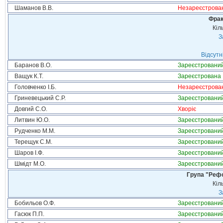
Шаманов В.В.
Незареєстрова
Фрак
Кіл
З
Відсутн
Баранов В.О.
Зареєстровани
Ващук К.Т.
Зареєстрована
Головченко І.Б.
Незареєстрова
Гриневецький С.Р.
Зареєстровани
Довгий С.О.
Хворіє
Литвин Ю.О.
Зареєстровани
Рудченко М.М.
Зареєстровани
Терещук С.М.
Зареєстровани
Шаров І.Ф.
Зареєстровани
Шмідт М.О.
Зареєстровани
Група "Реф
Кіл
З
Бобильов О.Ф.
Зареєстровани
Гасюк П.П.
Зареєстровани