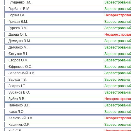
Глущенко І.М.
Зареєстровани
Горбаль В.М.
Зареєстровани
Горіна І.А.
Незареєстрова
Грицак В.М.
Зареєстровани
Гуреєв В.М.
Зареєстровани
Дарда О.П.
Незареєстрова
Демидко В.М.
Зареєстровани
Демянко М.І.
Зареєстровани
Євтухов В.І.
Зареєстровани
Єгоров О.М.
Зареєстровани
Єфремов О.С.
Зареєстровани
Забарський В.В.
Зареєстровани
Засуха Т.В.
Зареєстрована
Зварич І.Т.
Зареєстровани
Зубанов В.О.
Зареєстровани
Зубик В.В.
Незареєстрова
Іваненко В.Г.
Зареєстровани
Ісаєв Л.О.
Зареєстровани
Калюжний В.А.
Незареєстрова
Касянюк О.Р.
Зареєстровани