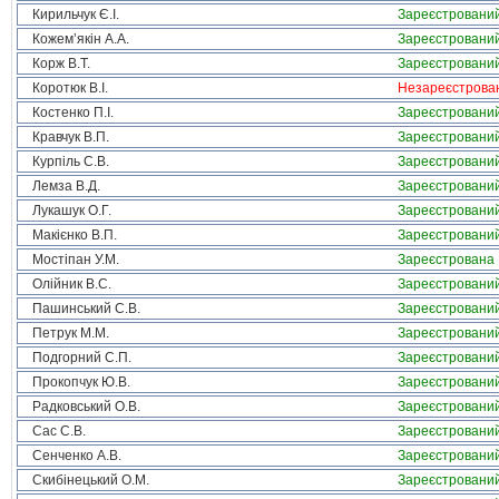
Кирильчук Є.І.
Зареєстровани
Кожем’якін А.А.
Зареєстровани
Корж В.Т.
Зареєстровани
Коротюк В.І.
Незареєстрова
Костенко П.І.
Зареєстровани
Кравчук В.П.
Зареєстровани
Курпіль С.В.
Зареєстровани
Лемза В.Д.
Зареєстровани
Лукашук О.Г.
Зареєстровани
Макієнко В.П.
Зареєстровани
Мостіпан У.М.
Зареєстрована
Олійник В.С.
Зареєстровани
Пашинський С.В.
Зареєстровани
Петрук М.М.
Зареєстровани
Подгорний С.П.
Зареєстровани
Прокопчук Ю.В.
Зареєстровани
Радковський О.В.
Зареєстровани
Сас С.В.
Зареєстровани
Сенченко А.В.
Зареєстровани
Скибінецький О.М.
Зареєстровани