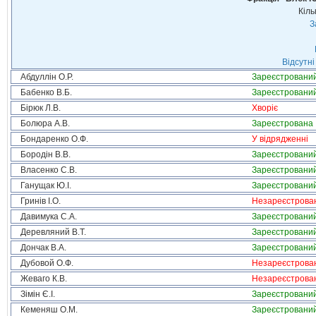
Кіль
З
Відсутні
Абдуллін О.Р.
Зареєстровани
Бабенко В.Б.
Зареєстровани
Бірюк Л.В.
Хворіє
Болюра А.В.
Зареєстрована
Бондаренко О.Ф.
У відрядженні
Бородін В.В.
Зареєстровани
Власенко С.В.
Зареєстровани
Ганущак Ю.І.
Зареєстровани
Гринів І.О.
Незареєстрова
Давимука С.А.
Зареєстровани
Деревляний В.Т.
Зареєстровани
Дончак В.А.
Зареєстровани
Дубовой О.Ф.
Незареєстрова
Жеваго К.В.
Незареєстрова
Зімін Є.І.
Зареєстровани
Кеменяш О.М.
Зареєстровани