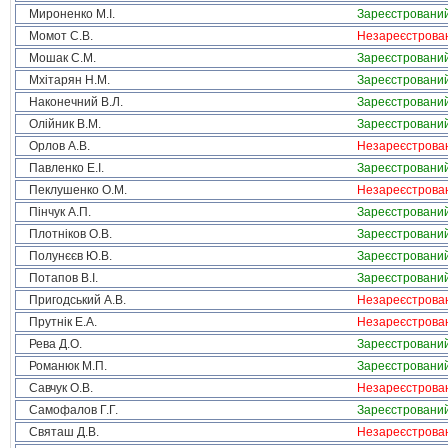
Мироненко М.І.
Зареєстровани
Момот С.В.
Незареєстрова
Мошак С.М.
Зареєстровани
Мхітарян Н.М.
Зареєстровани
Наконечний В.Л.
Зареєстровани
Олійник В.М.
Зареєстровани
Орлов А.В.
Незареєстрова
Павленко Е.І.
Зареєстровани
Пеклушенко О.М.
Незареєстрова
Пінчук А.П.
Зареєстровани
Плотніков О.В.
Зареєстровани
Полунєєв Ю.В.
Зареєстровани
Потапов В.І.
Зареєстровани
Пригодський А.В.
Незареєстрова
Прутнік Е.А.
Незареєстрова
Рева Д.О.
Зареєстровани
Романюк М.П.
Зареєстровани
Савчук О.В.
Незареєстрова
Самофалов Г.Г.
Зареєстровани
Святаш Д.В.
Незареєстрова