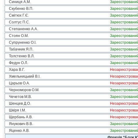
Синиця А.М.
Зареєстровани
Скубенко В.П.
Зареєстровани
Смітюх Г.Є.
Зареєстровани
Солтус П.С.
Зареєстровани
Степаненко А.А.
Зареєстровани
Стоян О.М.
Зареєстровани
Супруненко О.І.
Зареєстровани
Табачник Я.П.
Зареєстровани
Толстенко В.Л.
Зареєстровани
Федун О.Л.
Зареєстровани
Хара В.Г.
Незареєстрова
Хмельницький В.І.
Незареєстрова
Царьов О.А.
Незареєстрова
Черноморов О.М.
Зареєстровани
Чечетов М.В.
Зареєстровани
Шенцев Д.О.
Незареєстрова
Шкіря І.М.
Незареєстрова
Щербань А.В.
Незареєстрова
Янукович В.В.
Зареєстровани
Яценко А.В.
Зареєстровани
Фракція “Блок Ю