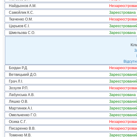
Найдьонов А.М.
Незареєстрова
Самойлик К.С.
Зареєстрована
Ткаченко О.М.
Незареєстрова
Царьков Є.І.
Зареєстровани
Шмельова С.О.
Зареєстрована
Кіл
З
Відсутн
Богдан Р.Д.
Незареєстрова
Ветвицький Д.О.
Зареєстровани
Грач Л.І.
Зареєстровани
Зозуля Р.П.
Незареєстрова
Лабунська А.В.
Зареєстрована
Ляшко О.В.
Зареєстровани
Мартинюк А.І.
Зареєстровани
Омельченко Г.О.
Зареєстровани
Осика С.Г.
Незареєстрова
Писаренко В.В.
Незареєстрова
Томенко М.В.
Зареєстровани