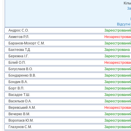
Кіль
За
Відсутні
Андрос С.О.
Зареєстровани
Ахметов Р.Л.
Незареєстрова
Баранов-Мохорт С.М.
Зареєстровани
Бахтеєва Т.Д.
Зареєстрована
Бережна І.Г.
Зареєстрована
Білий О.П.
Незареєстрова
Богуслаєв В.О.
Зареєстровани
Бондаренко В.В.
Зареєстровани
Бондик В.А.
Зареєстровани
Борт В.П.
Зареєстровани
Васадзе Т.Ш.
Зареєстровани
Васильєв О.А.
Зареєстровани
Веревський А.М.
Незареєстрова
Вечерко В.М.
Зареєстровани
Воропаєв Ю.М.
Зареєстровани
Глазунов С.М.
Зареєстровани