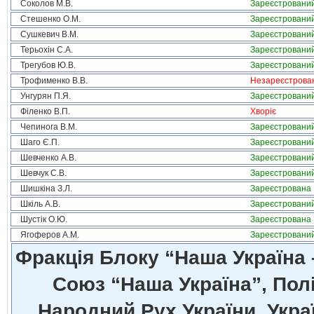
Соколов М.В.
Зареєстровани
Стешенко О.М.
Зареєстровани
Сушкевич В.М.
Зареєстровани
Терьохін С.А.
Зареєстровани
Трегубов Ю.В.
Зареєстровани
Трофименко В.В.
Незареєстрова
Унгурян П.Я.
Зареєстровани
Філенко В.П.
Хворіє
Чепинога В.М.
Зареєстровани
Шаго Є.П.
Зареєстровани
Шевченко А.В.
Зареєстровани
Шевчук С.В.
Зареєстровани
Шишкіна З.Л.
Зареєстрована
Шкіль А.В.
Зареєстровани
Шустік О.Ю.
Зареєстрована
Ягоферов А.М.
Зареєстровани
Фракція Блоку “Наша Україна
Союз “Наша Україна”, Полі
Народний Рух України, Укра