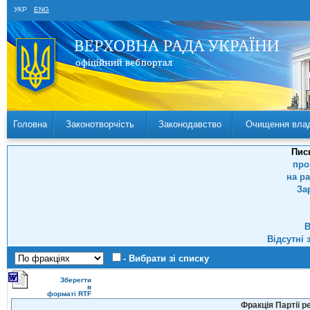
УКР
ENG
Головна
Законотворчість
Законодавство
Очищення вла
Пис
про
на р
За
В
Відсутні 
- Вибрати зі списку
Зберегти
в
форматі RTF
Фракція Партії р