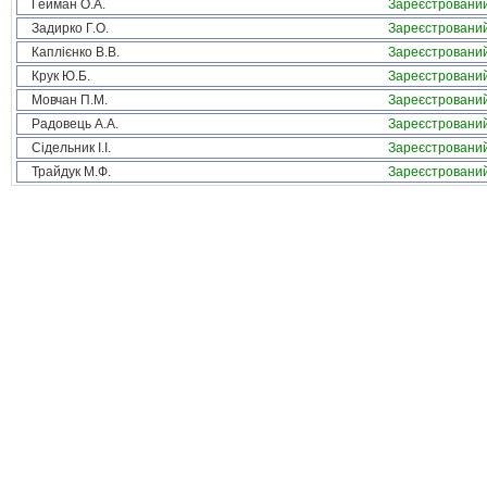
Гейман О.А.
Зареєстровани
Задирко Г.О.
Зареєстровани
Каплієнко В.В.
Зареєстровани
Крук Ю.Б.
Зареєстровани
Мовчан П.М.
Зареєстровани
Радовець А.А.
Зареєстровани
Сідельник І.І.
Зареєстровани
Трайдук М.Ф.
Зареєстровани