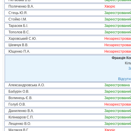
Петьовка В.В.
Зареєстровани
Поляченко В.А.
Хворіє
Стець Ю.Я.
Зареєстровани
Стойко І.М.
Зареєстровани
Тарасюк Б.І.
Зареєстровани
Тополов В.С.
Зареєстровани
Харовський С.Ю.
Незареєстрова
Шемчук В.В.
Незареєстрова
Ющенко П.А.
Незареєстрова
Фракція Ком
Кіл
З
Відсутн
Александровська А.О.
Зареєстрована
Бабурін О.В.
Зареєстровани
Волинець Є.В.
Зареєстровани
Голуб О.В.
Незареєстрова
Даниленко В.А.
Зареєстровани
Кілінкаров С.П.
Зареєстровани
Лещенко В.О.
Зареєстровани
Матвєєв В.Г.
Хворіє