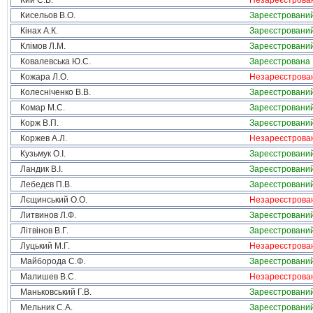
Кий С.В.
Незареєстрова
Кисельов В.О.
Зареєстровани
Кінах А.К.
Зареєстровани
Клімов Л.М.
Зареєстровани
Ковалевська Ю.С.
Зареєстрована
Кожара Л.О.
Незареєстрова
Колесніченко В.В.
Зареєстровани
Комар М.С.
Зареєстровани
Корж В.П.
Зареєстровани
Коржев А.Л.
Незареєстрова
Кузьмук О.І.
Зареєстровани
Ландик В.І.
Зареєстровани
Лебедєв П.В.
Зареєстровани
Лєщинський О.О.
Незареєстрова
Литвинов Л.Ф.
Зареєстровани
Літвінов В.Г.
Зареєстровани
Луцький М.Г.
Незареєстрова
Майборода С.Ф.
Зареєстровани
Малишев В.С.
Незареєстрова
Маньковський Г.В.
Зареєстровани
Мельник С.А.
Зареєстровани