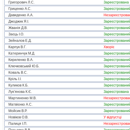
Григорович Л.С.
Зареєстрована
Гриценко А.С.
Зареєстровани
Давиденко А.А.
Незареєстрова
Джоджик Я.І.
Зареєстровани
Жванія Д.В.
Зареєстровани
Заєць І.О.
Зареєстровани
Зейналов Е.Д.
Зареєстровани
Карпук В.Г.
Хворіє
Катеринчук М.Д.
Зареєстровани
Кириленко В.А.
Зареєстровани
Ключковський Ю.Б.
Зареєстровани
Коваль В.С.
Зареєстровани
Кріль І.І.
Зареєстровани
Куликов К.Б.
Зареєстровани
Лук’янова К.Є.
Зареєстрована
Мартиненко М.В.
Незареєстрова
Матвієнко А.С.
Зареєстровани
Мойсик В.Р.
Зареєстровани
Новіков О.В.
У відпустці
Палиця І.П.
Незареєстрова