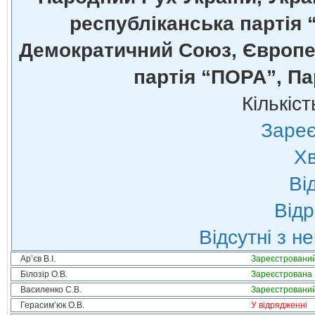
республіканська партія 
Демократичний Союз, Європей
партія “ПОРА”, Па
Кількіст
Зареє
Хв
Ві
Відр
Відсутні з н
Ар’єв В.І.
Зареєстровани
Білозір О.В.
Зареєстрована
Василенко С.В.
Зареєстровани
Герасим’юк О.В.
У відрядженні