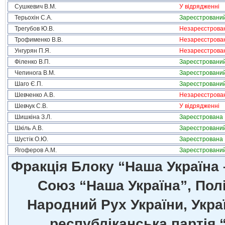
Сушкевич В.М.
У відрядженні
Терьохін С.А.
Зареєстровани
Трегубов Ю.В.
Незареєстрова
Трофименко В.В.
Незареєстрова
Унгурян П.Я.
Незареєстрова
Філенко В.П.
Зареєстровани
Чепинога В.М.
Зареєстровани
Шаго Є.П.
Зареєстровани
Шевченко А.В.
Незареєстрова
Шевчук С.В.
У відрядженні
Шишкіна З.Л.
Зареєстрована
Шкіль А.В.
Зареєстровани
Шустік О.Ю.
Зареєстрована
Ягоферов А.М.
Зареєстровани
Фракція Блоку “Наша Україна
Союз “Наша Україна”, Полі
Народний Рух України, Укра
республіканська партія 