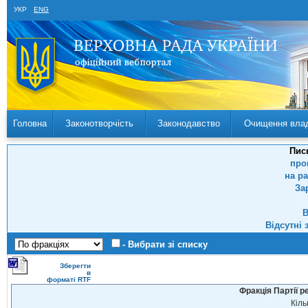
УКР
ENG
Головна
Законотворчість
Законодавство
Очищення вла
Пис
про
на р
За
В
Відсутні 
- Вибрати зі списку
Зберегти
в
форматі RTF
Фракція Партії р
Кіль