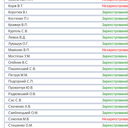
Корж В.Т.
Незареєстрова
Коротюк В.І.
Зареєстровани
Костенко П.І.
Зареєстровани
Кравчук В.П.
Зареєстровани
Курпіль С.В.
Зареєстровани
Лемза В.Д.
Зареєстровани
Лукашук О.Г.
Зареєстровани
Макієнко В.П.
Незареєстрова
Мостіпан У.М.
Зареєстрована
Олійник В.С.
Зареєстровани
Пашинський С.В.
Зареєстровани
Петрук М.М.
Зареєстровани
Подгорний С.П.
Зареєстровани
Прокопчук Ю.В.
Зареєстровани
Радковський О.В.
Зареєстровани
Сас С.В.
Зареєстровани
Сенченко А.В.
Зареєстровани
Скибінецький О.М.
Зареєстровани
Соколов М.В.
Незареєстрова
Стешенко О.М.
Зареєстровани