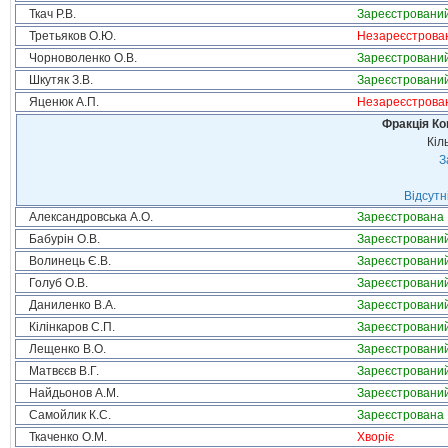
Ткач Р.В.
Зареєстровани
Третьяков О.Ю.
Незареєстрова
Чорноволенко О.В.
Зареєстровани
Шкутяк З.В.
Зареєстровани
Яценюк А.П.
Незареєстрова
Фракція Ком
Кіл
З
Відсутн
Александровська А.О.
Зареєстрована
Бабурін О.В.
Зареєстровани
Волинець Є.В.
Зареєстровани
Голуб О.В.
Зареєстровани
Даниленко В.А.
Зареєстровани
Кілінкаров С.П.
Зареєстровани
Лещенко В.О.
Зареєстровани
Матвєєв В.Г.
Зареєстровани
Найдьонов А.М.
Зареєстровани
Самойлик К.С.
Зареєстрована
Ткаченко О.М.
Хворіє