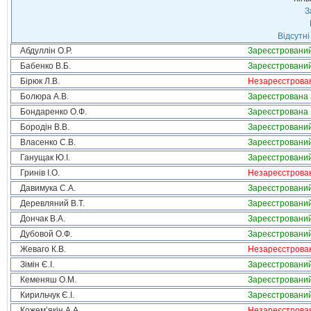
З
Відсутні
Абдуллін О.Р.
Зареєстровани
Бабенко В.Б.
Зареєстровани
Бірюк Л.В.
Незареєстрова
Болюра А.В.
Зареєстрована
Бондаренко О.Ф.
Зареєстрована
Бородін В.В.
Зареєстровани
Власенко С.В.
Зареєстровани
Ганущак Ю.І.
Зареєстровани
Гринів І.О.
Незареєстрова
Давимука С.А.
Зареєстровани
Деревляний В.Т.
Зареєстровани
Дончак В.А.
Зареєстровани
Дубовой О.Ф.
Зареєстровани
Жеваго К.В.
Незареєстрова
Зімін Є.І.
Зареєстровани
Кеменяш О.М.
Зареєстровани
Кирильчук Є.І.
Зареєстровани
Кожем’якін А.А.
Незареєстрова