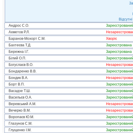
За
Відсутні
Андрос С.О.
Зареєстровани
Ахметов Р.Л.
Незареєстрова
Баранов-Мохорт С.М.
Хворіє
Бахтеєва Т.Д.
Зареєстрована
Бережна І.Г.
Зареєстрована
Білий О.П.
Зареєстровани
Богуслаєв В.О.
Незареєстрова
Бондаренко В.В.
Зареєстровани
Бондик В.А.
Незареєстрова
Борт В.П.
Зареєстровани
Васадзе Т.Ш.
Зареєстровани
Васильєв О.А.
Зареєстровани
Веревський А.М.
Незареєстрова
Вечерко В.М.
Незареєстрова
Воропаєв Ю.М.
Зареєстровани
Глазунов С.М.
Зареєстровани
Глущенко І.М.
Зареєстровани