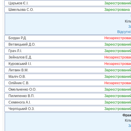
Царьков Є.І.
Зареєстровани
Шмельова С.О.
Зареєстрована
Кіл
З
Відсутні
Богдан Р.Д.
Незареєстрова
Ветвицький Д.О.
Зареєстровани
Грач Л.І.
Зареєстровани
Зейналов Е.Д.
Незареєстрова
Куровський І.І.
Незареєстрова
Литвин В.М.
Зареєстровани
Маліч О.В.
Зареєстровани
Олійник С.В.
Незареєстрова
Омельченко О.О.
Зареєстровани
Пилипенко В.П.
Зареєстровани
Семинога А.І.
Зареєстровани
Черпіцький О.З.
Зареєстровани
Фрак
Кіл
З