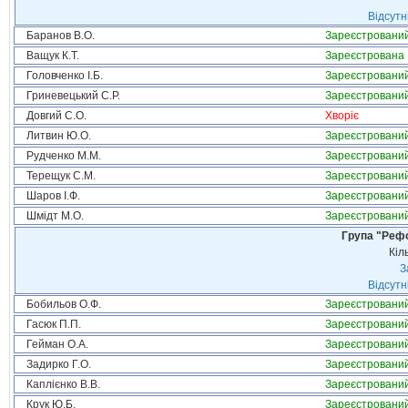
Відсутн
Баранов В.О.
Зареєстровани
Ващук К.Т.
Зареєстрована
Головченко І.Б.
Зареєстровани
Гриневецький С.Р.
Зареєстровани
Довгий С.О.
Хворіє
Литвин Ю.О.
Зареєстровани
Рудченко М.М.
Зареєстровани
Терещук С.М.
Зареєстровани
Шаров І.Ф.
Зареєстровани
Шмідт М.О.
Зареєстровани
Група "Реф
Кіл
З
Відсутн
Бобильов О.Ф.
Зареєстровани
Гасюк П.П.
Зареєстровани
Гейман О.А.
Зареєстровани
Задирко Г.О.
Зареєстровани
Каплієнко В.В.
Зареєстровани
Крук Ю.Б.
Зареєстровани