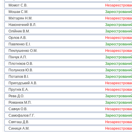
Момот С.В.
Незареєстрова
Мошак С.М.
Зареєстровани
Мхітарян Н.М.
Незареєстрова
Наконечний В.Л.
Зареєстровани
Олійник В.М.
Зареєстровани
Орлов А.В.
Незареєстрова
Павленко Е.І.
Зареєстровани
Пеклушенко О.М.
Незареєстрова
Пінчук А.П.
Зареєстровани
Плотніков О.В.
Зареєстровани
Полунєєв Ю.В.
Зареєстровани
Потапов В.І.
Зареєстровани
Пригодський А.В.
Незареєстрова
Прутнік Е.А.
Незареєстрова
Рева Д.О.
Зареєстровани
Романюк М.П.
Зареєстровани
Савчук О.В.
Незареєстрова
Самофалов Г.Г.
Зареєстровани
Святаш Д.В.
Незареєстрова
Синиця А.М.
Незареєстрова