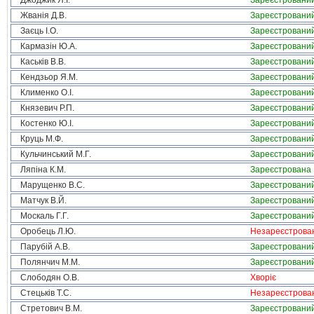
Джоджик Я.І.
Зареєстровани
Жванія Д.В.
Зареєстровани
Заєць І.О.
Зареєстровани
Кармазін Ю.А.
Зареєстровани
Каськів В.В.
Зареєстровани
Кендзьор Я.М.
Зареєстровани
Клименко О.І.
Зареєстровани
Князевич Р.П.
Зареєстровани
Костенко Ю.І.
Зареєстровани
Круць М.Ф.
Зареєстровани
Кульчинський М.Г.
Зареєстровани
Ляпіна К.М.
Зареєстрована
Марущенко В.С.
Зареєстровани
Матчук В.Й.
Зареєстровани
Москаль Г.Г.
Зареєстровани
Оробець Л.Ю.
Незареєстрова
Парубій А.В.
Зареєстровани
Полянчич М.М.
Зареєстровани
Слободян О.В.
Хворіє
Стецьків Т.С.
Незареєстрова
Стретович В.М.
Зареєстровани