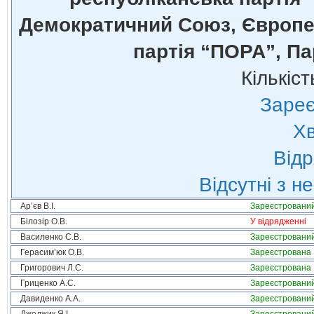
Демократичний Союз, Європей
партія “ПОРА”, Па
Кількіст
Зареє
Хв
Відр
Відсутні з н
Ар’єв В.І.
Зареєстровани
Білозір О.В.
У відрядженні
Василенко С.В.
Зареєстровани
Герасим’юк О.В.
Зареєстрована
Григорович Л.С.
Зареєстрована
Гриценко А.С.
Зареєстровани
Давиденко А.А.
Зареєстровани