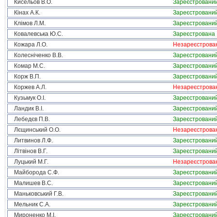
Кисельов В.О.
Зареєстровани
Кінах А.К.
Зареєстровани
Клімов Л.М.
Зареєстровани
Ковалевська Ю.С.
Зареєстрована
Кожара Л.О.
Незареєстрова
Колесніченко В.В.
Зареєстровани
Комар М.С.
Зареєстровани
Корж В.П.
Зареєстровани
Коржев А.Л.
Незареєстрова
Кузьмук О.І.
Зареєстровани
Ландик В.І.
Зареєстровани
Лебедєв П.В.
Зареєстровани
Лєщинський О.О.
Незареєстрова
Литвинов Л.Ф.
Зареєстровани
Літвінов В.Г.
Зареєстровани
Луцький М.Г.
Незареєстрова
Майборода С.Ф.
Зареєстровани
Малишев В.С.
Зареєстровани
Маньковський Г.В.
Зареєстровани
Мельник С.А.
Зареєстровани
Мироненко М.І.
Зареєстровани