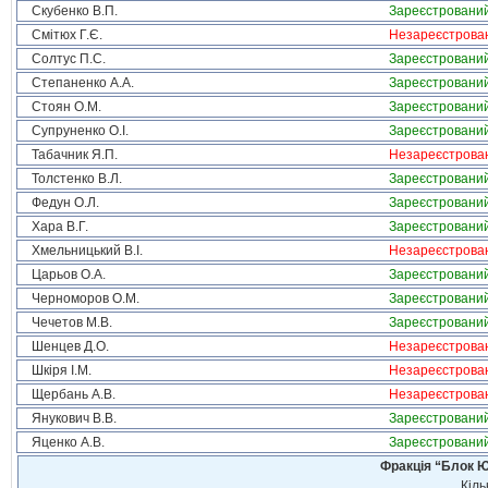
Скубенко В.П.
Зареєстровани
Смітюх Г.Є.
Незареєстрова
Солтус П.С.
Зареєстровани
Степаненко А.А.
Зареєстровани
Стоян О.М.
Зареєстровани
Супруненко О.І.
Зареєстровани
Табачник Я.П.
Незареєстрова
Толстенко В.Л.
Зареєстровани
Федун О.Л.
Зареєстровани
Хара В.Г.
Зареєстровани
Хмельницький В.І.
Незареєстрова
Царьов О.А.
Зареєстровани
Черноморов О.М.
Зареєстровани
Чечетов М.В.
Зареєстровани
Шенцев Д.О.
Незареєстрова
Шкіря І.М.
Незареєстрова
Щербань А.В.
Незареєстрова
Янукович В.В.
Зареєстровани
Яценко А.В.
Зареєстровани
Фракція “Блок Ю
Кіль