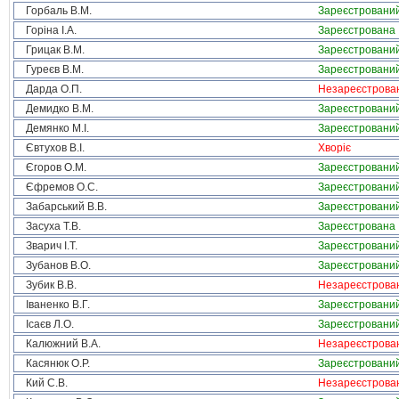
Горбаль В.М.
Зареєстровани
Горіна І.А.
Зареєстрована
Грицак В.М.
Зареєстровани
Гуреєв В.М.
Зареєстровани
Дарда О.П.
Незареєстрова
Демидко В.М.
Зареєстровани
Демянко М.І.
Зареєстровани
Євтухов В.І.
Хворіє
Єгоров О.М.
Зареєстровани
Єфремов О.С.
Зареєстровани
Забарський В.В.
Зареєстровани
Засуха Т.В.
Зареєстрована
Зварич І.Т.
Зареєстровани
Зубанов В.О.
Зареєстровани
Зубик В.В.
Незареєстрова
Іваненко В.Г.
Зареєстровани
Ісаєв Л.О.
Зареєстровани
Калюжний В.А.
Незареєстрова
Касянюк О.Р.
Зареєстровани
Кий С.В.
Незареєстрова