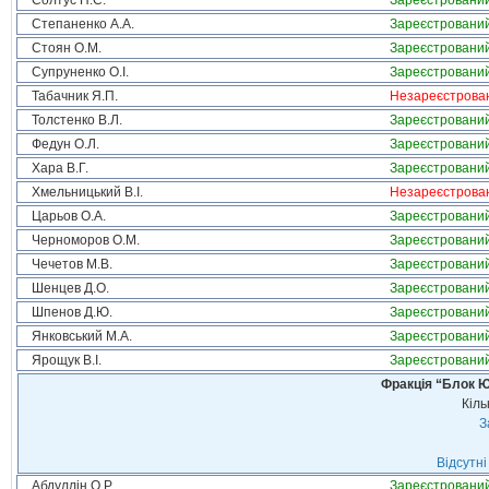
Солтус П.С.
Зареєстровани
Степаненко А.А.
Зареєстровани
Стоян О.М.
Зареєстровани
Супруненко О.І.
Зареєстровани
Табачник Я.П.
Незареєстрова
Толстенко В.Л.
Зареєстровани
Федун О.Л.
Зареєстровани
Хара В.Г.
Зареєстровани
Хмельницький В.І.
Незареєстрова
Царьов О.А.
Зареєстровани
Черноморов О.М.
Зареєстровани
Чечетов М.В.
Зареєстровани
Шенцев Д.О.
Зареєстровани
Шпенов Д.Ю.
Зареєстровани
Янковський М.А.
Зареєстровани
Ярощук В.І.
Зареєстровани
Фракція “Блок Ю
Кіль
З
Відсутні
Абдуллін О.Р.
Зареєстровани