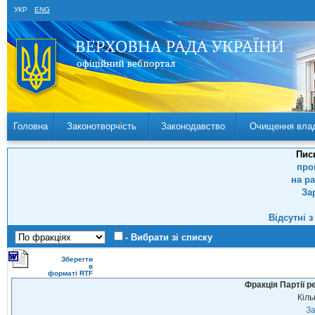
УКР
ENG
Головна
Законотворчість
Законодавство
Очищення вла
Пис
про
на р
За
Відсутні 
- Вибрати зі списку
Зберегти
в
форматі RTF
Фракція Партії р
Кіль
За