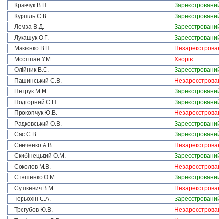
Кравчук В.П.
Зареєстровани
Курпіль С.В.
Зареєстровани
Лемза В.Д.
Зареєстровани
Лукашук О.Г.
Зареєстровани
Макієнко В.П.
Незареєстрова
Мостіпан У.М.
Хворіє
Олійник В.С.
Зареєстровани
Пашинський С.В.
Незареєстрова
Петрук М.М.
Зареєстровани
Подгорний С.П.
Зареєстровани
Прокопчук Ю.В.
Незареєстрова
Радковський О.В.
Зареєстровани
Сас С.В.
Зареєстровани
Сенченко А.В.
Незареєстрова
Скибінецький О.М.
Зареєстровани
Соколов М.В.
Незареєстрова
Стешенко О.М.
Зареєстровани
Сушкевич В.М.
Незареєстрова
Терьохін С.А.
Зареєстровани
Трегубов Ю.В.
Незареєстрова