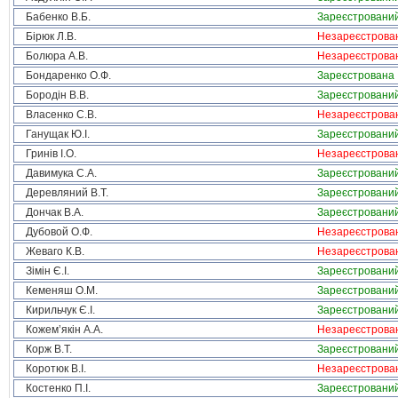
Бабенко В.Б.
Зареєстровани
Бірюк Л.В.
Незареєстрова
Болюра А.В.
Незареєстрова
Бондаренко О.Ф.
Зареєстрована
Бородін В.В.
Зареєстровани
Власенко С.В.
Незареєстрова
Ганущак Ю.І.
Зареєстровани
Гринів І.О.
Незареєстрова
Давимука С.А.
Зареєстровани
Деревляний В.Т.
Зареєстровани
Дончак В.А.
Зареєстровани
Дубовой О.Ф.
Незареєстрова
Жеваго К.В.
Незареєстрова
Зімін Є.І.
Зареєстровани
Кеменяш О.М.
Зареєстровани
Кирильчук Є.І.
Зареєстровани
Кожем’якін А.А.
Незареєстрова
Корж В.Т.
Зареєстровани
Коротюк В.І.
Незареєстрова
Костенко П.І.
Зареєстровани