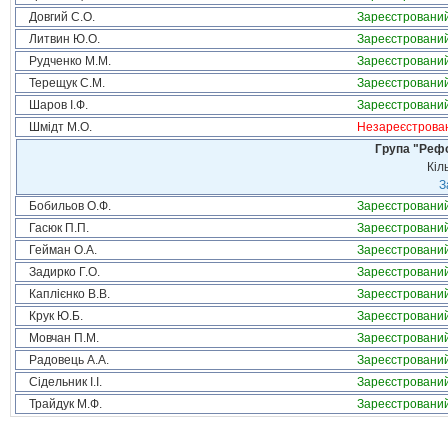
Довгий С.О.
Зареєстровани
Литвин Ю.О.
Зареєстровани
Рудченко М.М.
Зареєстровани
Терещук С.М.
Зареєстровани
Шаров І.Ф.
Зареєстровани
Шмідт М.О.
Незареєстрова
Група "Реф
Кіл
З
Бобильов О.Ф.
Зареєстровани
Гасюк П.П.
Зареєстровани
Гейман О.А.
Зареєстровани
Задирко Г.О.
Зареєстровани
Каплієнко В.В.
Зареєстровани
Крук Ю.Б.
Зареєстровани
Мовчан П.М.
Зареєстровани
Радовець А.А.
Зареєстровани
Сідельник І.І.
Зареєстровани
Трайдук М.Ф.
Зареєстровани