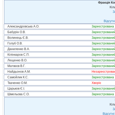
Фракція Ком
Кіл
З
Відсутн
Александровська А.О.
Зареєстрована
Бабурін О.В.
Зареєстровани
Волинець Є.В.
Зареєстровани
Голуб О.В.
Зареєстровани
Даниленко В.А.
Зареєстровани
Кілінкаров С.П.
Зареєстровани
Лещенко В.О.
Зареєстровани
Матвєєв В.Г.
Зареєстровани
Найдьонов А.М.
Незареєстрова
Самойлик К.С.
Зареєстрована
Ткаченко О.М.
Хворіє
Царьков Є.І.
Зареєстровани
Шмельова С.О.
Зареєстрована
Кіл
З
Відсутні