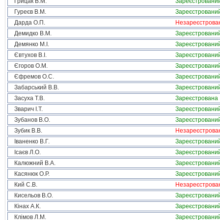
Грицак В.М.
Зареєстровани
Гуреєв В.М.
Зареєстровани
Дарда О.П.
Незареєстрова
Демидко В.М.
Зареєстровани
Демянко М.І.
Зареєстровани
Євтухов В.І.
Зареєстровани
Єгоров О.М.
Зареєстровани
Єфремов О.С.
Зареєстровани
Забарський В.В.
Зареєстровани
Засуха Т.В.
Зареєстрована
Зварич І.Т.
Зареєстровани
Зубанов В.О.
Зареєстровани
Зубик В.В.
Незареєстрова
Іваненко В.Г.
Зареєстровани
Ісаєв Л.О.
Зареєстровани
Калюжний В.А.
Зареєстровани
Касянюк О.Р.
Зареєстровани
Кий С.В.
Незареєстрова
Кисельов В.О.
Зареєстровани
Кінах А.К.
Зареєстровани
Клімов Л.М.
Зареєстровани