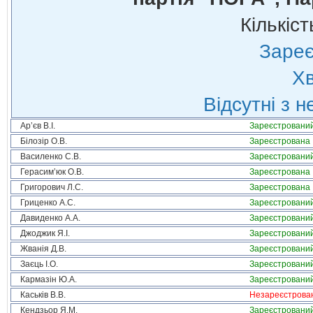
Кількіст
Зареє
Хв
Відсутні з 
Ар’єв В.І.
Зареєстровани
Білозір О.В.
Зареєстрована
Василенко С.В.
Зареєстровани
Герасим’юк О.В.
Зареєстрована
Григорович Л.С.
Зареєстрована
Гриценко А.С.
Зареєстровани
Давиденко А.А.
Зареєстровани
Джоджик Я.І.
Зареєстровани
Жванія Д.В.
Зареєстровани
Заєць І.О.
Зареєстровани
Кармазін Ю.А.
Зареєстровани
Каськів В.В.
Незареєстрова
Кендзьор Я.М.
Зареєстровани