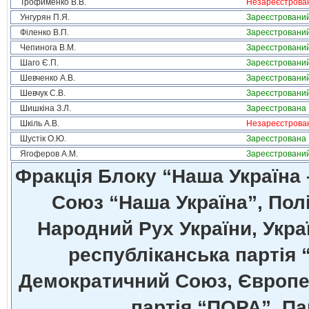
Трофименко В.В.
Незареєстрова
Унгурян П.Я.
Зареєстровани
Філенко В.П.
Зареєстровани
Чепинога В.М.
Зареєстровани
Шаго Є.П.
Зареєстровани
Шевченко А.В.
Зареєстровани
Шевчук С.В.
Зареєстровани
Шишкіна З.Л.
Зареєстрована
Шкіль А.В.
Незареєстрова
Шустік О.Ю.
Зареєстрована
Ягоферов А.М.
Зареєстровани
Фракція Блоку “Наша Україна
Союз “Наша Україна”, Полі
Народний Рух України, Укра
республіканська партія 
Демократичний Союз, Європей
партія “ПОРА”, Па