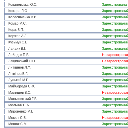
Ковалевська Ю.С.
Зареєстрована
Кожара Л.О.
Зареєстровани
Колесніченко В.В.
Зареєстровани
Комар М.С.
Зареєстровани
Корж В.П.
Зареєстровани
Коржев А.Л.
Зареєстровани
Кузьмук О.І.
Зареєстровани
Ландик В.І.
Зареєстровани
Лебедєв П.В.
Незареєстрова
Лєщинський О.О.
Незареєстрова
Литвинов Л.Ф.
Зареєстровани
Літвінов В.Г.
Зареєстровани
Луцький М.Г.
Зареєстровани
Майборода С.Ф.
Зареєстровани
Малишев В.С.
Незареєстрова
Маньковський Г.В.
Зареєстровани
Мельник С.А.
Зареєстровани
Мироненко М.І.
Зареєстровани
Момот С.В.
Незареєстрова
Мошак С.М.
Зареєстровани