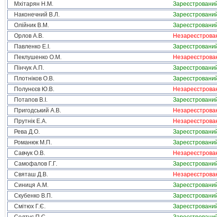
Мхітарян Н.М.
Зареєстровани
Наконечний В.Л.
Зареєстровани
Олійник В.М.
Зареєстровани
Орлов А.В.
Незареєстрова
Павленко Е.І.
Зареєстровани
Пеклушенко О.М.
Незареєстрова
Пінчук А.П.
Зареєстровани
Плотніков О.В.
Зареєстровани
Полунєєв Ю.В.
Незареєстрова
Потапов В.І.
Зареєстровани
Пригодський А.В.
Незареєстрова
Прутнік Е.А.
Незареєстрова
Рева Д.О.
Зареєстровани
Романюк М.П.
Зареєстровани
Савчук О.В.
Незареєстрова
Самофалов Г.Г.
Зареєстровани
Святаш Д.В.
Незареєстрова
Синиця А.М.
Зареєстровани
Скубенко В.П.
Зареєстровани
Смітюх Г.Є.
Зареєстровани