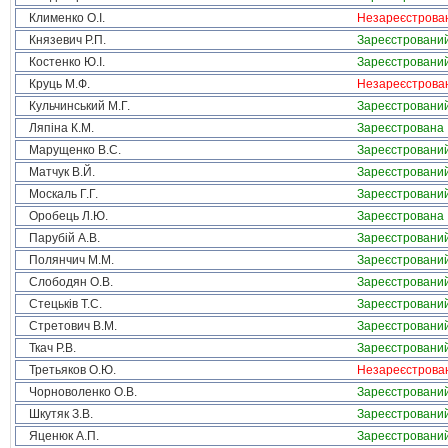
Клименко О.І.
Незареєстрова
Князевич Р.П.
Зареєстровани
Костенко Ю.І.
Зареєстровани
Круць М.Ф.
Незареєстрова
Кульчинський М.Г.
Зареєстровани
Ляпіна К.М.
Зареєстрована
Марущенко В.С.
Зареєстровани
Матчук В.Й.
Зареєстровани
Москаль Г.Г.
Зареєстровани
Оробець Л.Ю.
Зареєстрована
Парубій А.В.
Зареєстровани
Полянчич М.М.
Зареєстровани
Слободян О.В.
Зареєстровани
Стецьків Т.С.
Зареєстровани
Стретович В.М.
Зареєстровани
Ткач Р.В.
Зареєстровани
Третьяков О.Ю.
Незареєстрова
Чорноволенко О.В.
Зареєстровани
Шкутяк З.В.
Зареєстровани
Яценюк А.П.
Зареєстровани