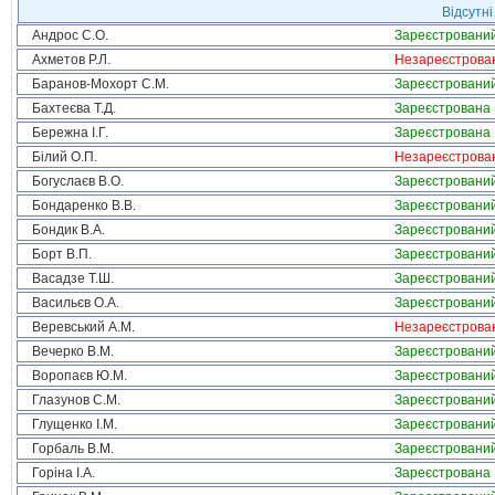
Відсутні
Андрос С.О.
Зареєстровани
Ахметов Р.Л.
Незареєстрова
Баранов-Мохорт С.М.
Зареєстровани
Бахтеєва Т.Д.
Зареєстрована
Бережна І.Г.
Зареєстрована
Білий О.П.
Незареєстрова
Богуслаєв В.О.
Зареєстровани
Бондаренко В.В.
Зареєстровани
Бондик В.А.
Зареєстровани
Борт В.П.
Зареєстровани
Васадзе Т.Ш.
Зареєстровани
Васильєв О.А.
Зареєстровани
Веревський А.М.
Незареєстрова
Вечерко В.М.
Зареєстровани
Воропаєв Ю.М.
Зареєстровани
Глазунов С.М.
Зареєстровани
Глущенко І.М.
Зареєстровани
Горбаль В.М.
Зареєстровани
Горіна І.А.
Зареєстрована