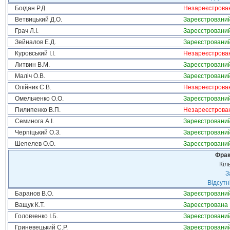
Богдан Р.Д.
Незареєстрова
Ветвицький Д.О.
Зареєстровани
Грач Л.І.
Зареєстровани
Зейналов Е.Д.
Зареєстровани
Куровський І.І.
Незареєстрова
Литвин В.М.
Зареєстровани
Маліч О.В.
Зареєстровани
Олійник С.В.
Незареєстрова
Омельченко О.О.
Зареєстровани
Пилипенко В.П.
Незареєстрова
Семинога А.І.
Зареєстровани
Черпіцький О.З.
Зареєстровани
Шепелев О.О.
Зареєстровани
Фрак
Кіл
З
Відсутн
Баранов В.О.
Зареєстровани
Ващук К.Т.
Зареєстрована
Головченко І.Б.
Зареєстровани
Гриневецький С.Р.
Зареєстровани