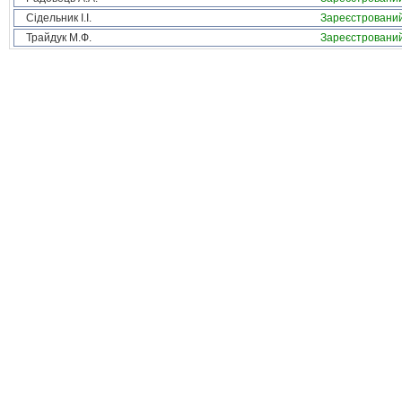
Сідельник І.І.
Зареєстровани
Трайдук М.Ф.
Зареєстровани