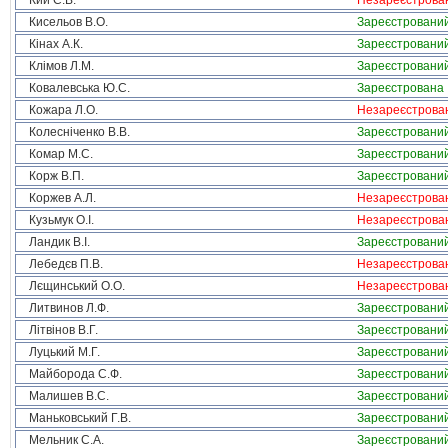
Кий С.В.
Незареєстрова
Кисельов В.О.
Зареєстровани
Кінах А.К.
Зареєстровани
Клімов Л.М.
Зареєстровани
Ковалевська Ю.С.
Зареєстрована
Кожара Л.О.
Незареєстрова
Колесніченко В.В.
Зареєстровани
Комар М.С.
Зареєстровани
Корж В.П.
Зареєстровани
Коржев А.Л.
Незареєстрова
Кузьмук О.І.
Незареєстрова
Ландик В.І.
Зареєстровани
Лебедєв П.В.
Незареєстрова
Лєщинський О.О.
Незареєстрова
Литвинов Л.Ф.
Зареєстровани
Літвінов В.Г.
Зареєстровани
Луцький М.Г.
Зареєстровани
Майборода С.Ф.
Зареєстровани
Малишев В.С.
Зареєстровани
Маньковський Г.В.
Зареєстровани
Мельник С.А.
Зареєстровани