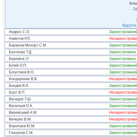
Кіль
За
Відсутні
Андрос С.О.
Зареєстровани
Ахметов Р.Л.
Незареєстрова
Баранов-Мохорт С.М.
Зареєстровани
Бахтеєва Т.Д.
Зареєстрована
Бережна І.Г.
Зареєстрована
Білий О.П.
Зареєстровани
Богуслаєв В.О.
Зареєстровани
Бондаренко В.В.
Незареєстрова
Бондик В.А.
Зареєстровани
Борт В.П.
Незареєстрова
Васадзе Т.Ш.
Зареєстровани
Васильєв О.А.
Зареєстровани
Веревський А.М.
Незареєстрова
Вечерко В.М.
Незареєстрова
Воропаєв Ю.М.
Зареєстровани
Глазунов С.М.
Зареєстровани