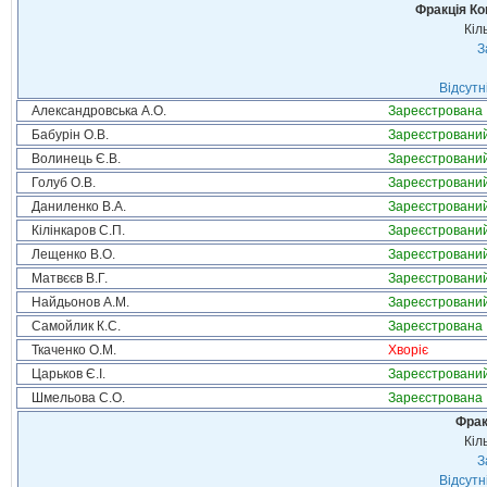
Фракція Ком
Кіл
З
Відсутн
Александровська А.О.
Зареєстрована
Бабурін О.В.
Зареєстровани
Волинець Є.В.
Зареєстровани
Голуб О.В.
Зареєстровани
Даниленко В.А.
Зареєстровани
Кілінкаров С.П.
Зареєстровани
Лещенко В.О.
Зареєстровани
Матвєєв В.Г.
Зареєстровани
Найдьонов А.М.
Зареєстровани
Самойлик К.С.
Зареєстрована
Ткаченко О.М.
Хворіє
Царьков Є.І.
Зареєстровани
Шмельова С.О.
Зареєстрована
Фрак
Кіл
З
Відсутн