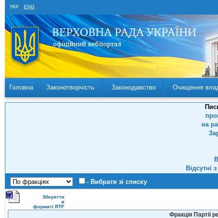
УКР
ENG
Головна
Законотворчість
Законодавство
Очищення вла
Пис
про
на р
За
В
Відсутні 
- Вибрати зі списку
Зберегти
в
форматі RTF
Фракція Партії р