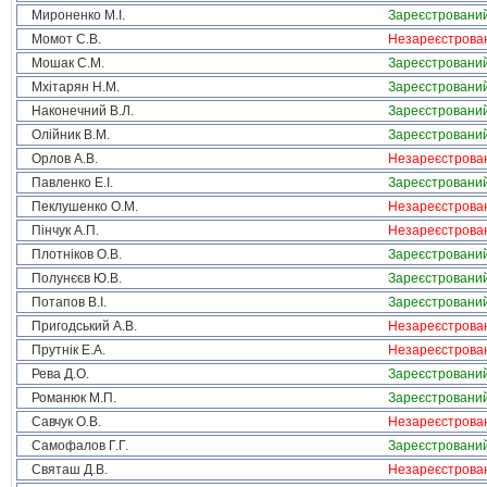
Мироненко М.І.
Зареєстровани
Момот С.В.
Незареєстрова
Мошак С.М.
Зареєстровани
Мхітарян Н.М.
Зареєстровани
Наконечний В.Л.
Зареєстровани
Олійник В.М.
Зареєстровани
Орлов А.В.
Незареєстрова
Павленко Е.І.
Зареєстровани
Пеклушенко О.М.
Незареєстрова
Пінчук А.П.
Незареєстрова
Плотніков О.В.
Зареєстровани
Полунєєв Ю.В.
Зареєстровани
Потапов В.І.
Зареєстровани
Пригодський А.В.
Незареєстрова
Прутнік Е.А.
Незареєстрова
Рева Д.О.
Зареєстровани
Романюк М.П.
Зареєстровани
Савчук О.В.
Незареєстрова
Самофалов Г.Г.
Зареєстровани
Святаш Д.В.
Незареєстрова