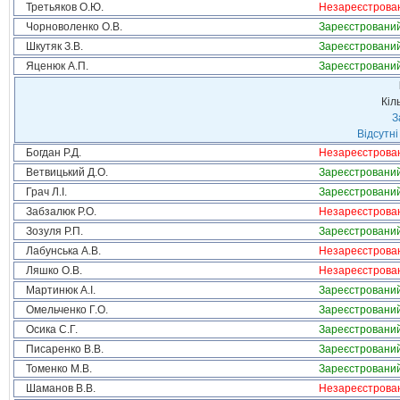
Третьяков О.Ю.
Незареєстрова
Чорноволенко О.В.
Зареєстровани
Шкутяк З.В.
Зареєстровани
Яценюк А.П.
Зареєстровани
Кіл
З
Відсутні
Богдан Р.Д.
Незареєстрова
Ветвицький Д.О.
Зареєстровани
Грач Л.І.
Зареєстровани
Забзалюк Р.О.
Незареєстрова
Зозуля Р.П.
Зареєстровани
Лабунська А.В.
Незареєстрова
Ляшко О.В.
Незареєстрова
Мартинюк А.І.
Зареєстровани
Омельченко Г.О.
Зареєстровани
Осика С.Г.
Зареєстровани
Писаренко В.В.
Зареєстровани
Томенко М.В.
Зареєстровани
Шаманов В.В.
Незареєстрова