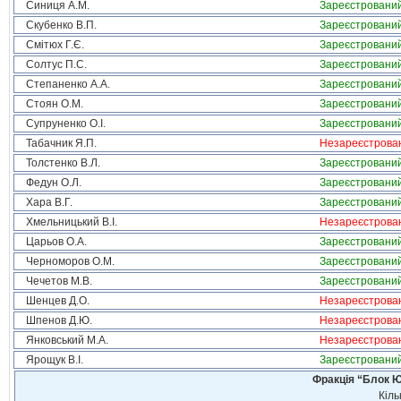
Синиця А.М.
Зареєстровани
Скубенко В.П.
Зареєстровани
Смітюх Г.Є.
Зареєстровани
Солтус П.С.
Зареєстровани
Степаненко А.А.
Зареєстровани
Стоян О.М.
Зареєстровани
Супруненко О.І.
Зареєстровани
Табачник Я.П.
Незареєстрова
Толстенко В.Л.
Зареєстровани
Федун О.Л.
Зареєстровани
Хара В.Г.
Зареєстровани
Хмельницький В.І.
Незареєстрова
Царьов О.А.
Зареєстровани
Черноморов О.М.
Зареєстровани
Чечетов М.В.
Зареєстровани
Шенцев Д.О.
Незареєстрова
Шпенов Д.Ю.
Незареєстрова
Янковський М.А.
Незареєстрова
Ярощук В.І.
Зареєстровани
Фракція “Блок Ю
Кіль