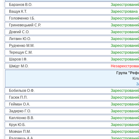
Баранов В.О.
Зареєстровани
Ващук К.Т.
Зареєстрована
Головченко І.Б.
Зареєстровани
Гриневецький С.Р.
Зареєстровани
Довгий С.О.
Зареєстровани
Литвин Ю.О.
Зареєстровани
Рудченко М.М.
Зареєстровани
Терещук С.М.
Зареєстровани
Шаров І.Ф.
Зареєстровани
Шмідт М.О.
Незареєстрова
Група "Реф
Кіл
З
Бобильов О.Ф.
Зареєстровани
Гасюк П.П.
Зареєстровани
Гейман О.А.
Зареєстровани
Задирко Г.О.
Зареєстровани
Каплієнко В.В.
Зареєстровани
Крук Ю.Б.
Зареєстровани
Мовчан П.М.
Зареєстровани
Радовець А.А.
Зареєстровани