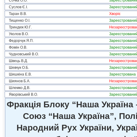
Сочка О.О.
Зареєстровани
Суслов Є.І.
Зареєстровани
Таран В.В.
Хворіє
Тищенко О.І.
Зареєстровани
Триндюк Ю.Г.
Незареєстрова
Уколов В.О.
Зареєстровани
Федорчук Я.П.
Зареєстровани
Фомін О.В.
Зареєстровани
Чудновський В.О.
Зареєстровани
Швець В.Д.
Незареєстрова
Шевчук О.Б.
Зареєстровани
Шишкіна Е.В.
Зареєстрована
Шиянов Б.А.
Незареєстрова
Шлемко Д.В.
Зареєстровани
Яворівський В.О.
Зареєстровани
Фракція Блоку “Наша Україна
Союз “Наша Україна”, Полі
Народний Рух України, Укра