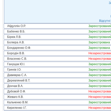
З
Відсутні
Абдуллін О.Р.
Зареєстровани
Бабенко В.Б.
Зареєстровани
Бірюк Л.В.
Зареєстровани
Болюра А.В.
Зареєстрована
Бондаренко О.Ф.
Зареєстрована
Бородін В.В.
Незареєстрова
Власенко С.В.
Незареєстрова
Ганущак Ю.І.
Зареєстровани
Гринів І.О.
Зареєстровани
Давимука С.А.
Зареєстровани
Деревляний В.Т.
Зареєстровани
Дончак В.А.
Зареєстровани
Дубовой О.Ф.
Незареєстрова
Жеваго К.В.
Незареєстрова
Кальченко В.М.
Зареєстровани
Кириленко І.Г.
Незареєстрова