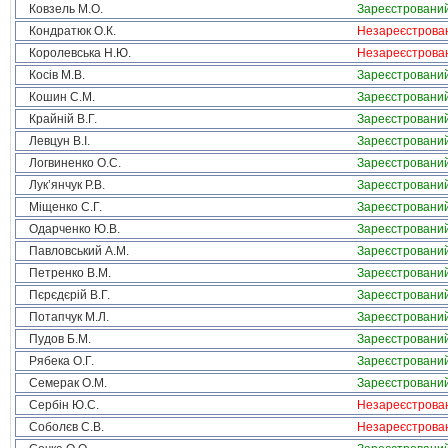
Ковзель М.О.
Зареєстровани
Кондратюк О.К.
Незареєстрова
Королевська Н.Ю.
Незареєстрова
Косів М.В.
Зареєстровани
Кошин С.М.
Зареєстровани
Крайній В.Г.
Зареєстровани
Левцун В.І.
Зареєстровани
Логвиненко О.С.
Зареєстровани
Лук’янчук Р.В.
Зареєстровани
Міщенко С.Г.
Зареєстровани
Одарченко Ю.В.
Зареєстровани
Павловський А.М.
Зареєстровани
Петренко В.М.
Зареєстровани
Пєрєдєрій В.Г.
Зареєстровани
Потапчук М.Л.
Зареєстровани
Пудов Б.М.
Зареєстровани
Рябека О.Г.
Зареєстровани
Семерак О.М.
Зареєстровани
Сербін Ю.С.
Незареєстрова
Соболєв С.В.
Незареєстрова