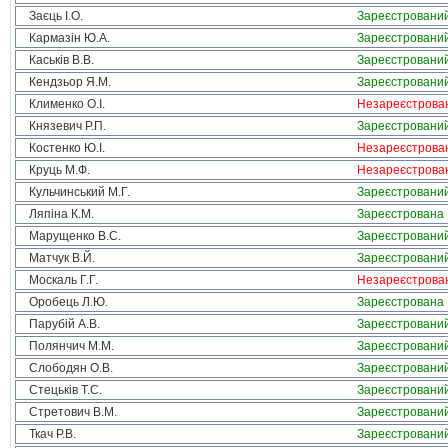
Заєць І.О.
Зареєстровани
Кармазін Ю.А.
Зареєстровани
Каськів В.В.
Зареєстровани
Кендзьор Я.М.
Зареєстровани
Клименко О.І.
Незареєстрова
Князевич Р.П.
Зареєстровани
Костенко Ю.І.
Незареєстрова
Круць М.Ф.
Незареєстрова
Кульчинський М.Г.
Зареєстровани
Ляпіна К.М.
Зареєстрована
Марущенко В.С.
Зареєстровани
Матчук В.Й.
Зареєстровани
Москаль Г.Г.
Незареєстрова
Оробець Л.Ю.
Зареєстрована
Парубій А.В.
Зареєстровани
Полянчич М.М.
Зареєстровани
Слободян О.В.
Зареєстровани
Стецьків Т.С.
Зареєстровани
Стретович В.М.
Зареєстровани
Ткач Р.В.
Зареєстровани