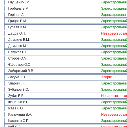
Глущенко І.М.
Зареєстровани
Горбаль В.М.
Зареєстровани
Горіна І.А.
Зареєстрована
Грицак В.М.
Зареєстровани
Гуреєв В.М.
Зареєстровани
Дарда О.П.
Незареєстрова
Демидко В.М.
Зареєстровани
Демянко М.І.
Зареєстровани
Євтухов В.І.
Зареєстровани
Єгоров О.М.
Зареєстровани
Єфремов О.С.
Зареєстровани
Забарський В.В.
Зареєстровани
Засуха Т.В.
Хворіє
Зварич І.Т.
Зареєстровани
Зубанов В.О.
Зареєстровани
Зубик В.В.
Незареєстрова
Іваненко В.Г.
Зареєстровани
Ісаєв Л.О.
Зареєстровани
Калюжний В.А.
Незареєстрова
Касянюк О.Р.
Зареєстровани