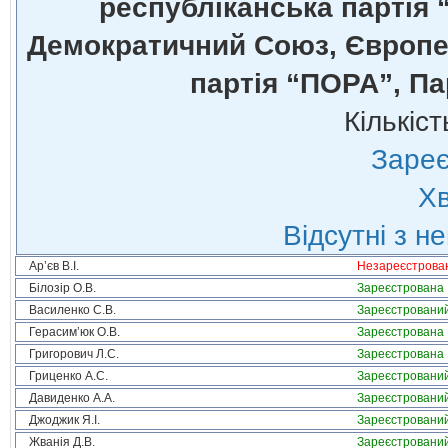
республіканська партія 
Демократичний Союз, Європей
партія “ПОРА”, Па
Кількіст
Зареє
Хв
Відсутні з н
Ар’єв В.І.
Незареєстрова
Білозір О.В.
Зареєстрована
Василенко С.В.
Зареєстровани
Герасим’юк О.В.
Зареєстрована
Григорович Л.С.
Зареєстрована
Гриценко А.С.
Зареєстровани
Давиденко А.А.
Зареєстровани
Джоджик Я.І.
Зареєстровани
Жванія Д.В.
Зареєстровани