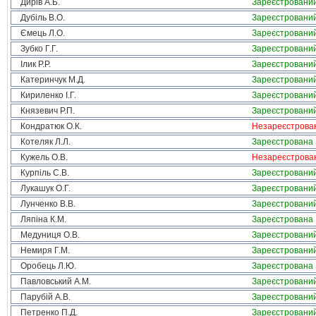
Дирів А.Б.
Зареєстровани
Дубіль В.О.
Зареєстровани
Ємець Л.О.
Зареєстровани
Зубко Г.Г.
Зареєстровани
Ілик Р.Р.
Зареєстровани
Катеринчук М.Д.
Зареєстровани
Кириленко І.Г.
Зареєстровани
Князевич Р.П.
Зареєстровани
Кондратюк О.К.
Незареєстрова
Котеляк Л.Л.
Зареєстрована
Кужель О.В.
Незареєстрова
Курпіль С.В.
Зареєстровани
Лукашук О.Г.
Зареєстровани
Лунченко В.В.
Зареєстровани
Ляпіна К.М.
Зареєстрована
Медуниця О.В.
Зареєстровани
Немиря Г.М.
Зареєстровани
Оробець Л.Ю.
Зареєстрована
Павловський А.М.
Зареєстровани
Парубій А.В.
Зареєстровани
Петренко П.Д.
Зареєстровани