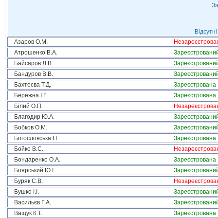
За
Відсутні
Азаров О.М.
Незареєстрова
Атрошенко В.А.
Зареєстровани
Байсаров Л.В.
Зареєстровани
Бандуров В.В.
Зареєстровани
Бахтеєва Т.Д.
Зареєстрована
Бережна І.Г.
Зареєстрована
Білий О.П.
Незареєстрова
Благодир Ю.А.
Зареєстровани
Бобков О.М.
Зареєстровани
Богословська І.Г.
Зареєстрована
Бойко В.С.
Незареєстрова
Бондаренко О.А.
Зареєстрована
Боярський Ю.І.
Зареєстровани
Буряк С.В.
Незареєстрова
Бушко І.І.
Зареєстровани
Васильєв Г.А.
Зареєстровани
Ващук К.Т.
Зареєстрована