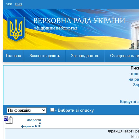
УКР
ENG
Головна
Законотворчість
Законодавство
Очищення вла
Пис
про
на р
За
Відсутні 
- Вибрати зі списку
Зберегти
в
форматі RTF
Фракція Партії р
Кіль