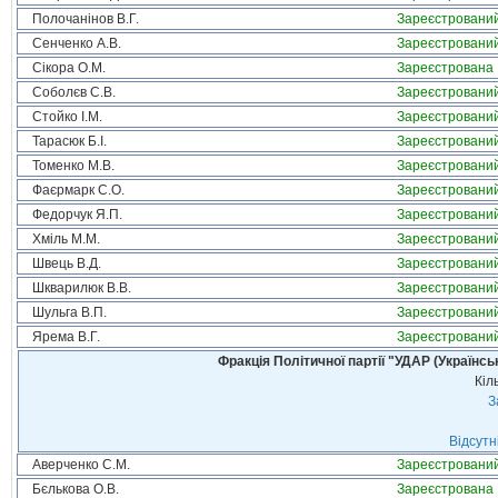
Полочанінов В.Г.
Зареєстровани
Сенченко А.В.
Зареєстровани
Сікора О.М.
Зареєстрована
Соболєв С.В.
Зареєстровани
Стойко І.М.
Зареєстровани
Тарасюк Б.І.
Зареєстровани
Томенко М.В.
Зареєстровани
Фаєрмарк С.О.
Зареєстровани
Федорчук Я.П.
Зареєстровани
Хміль М.М.
Зареєстровани
Швець В.Д.
Зареєстровани
Шкварилюк В.В.
Зареєстровани
Шульга В.П.
Зареєстровани
Ярема В.Г.
Зареєстровани
Фракція Політичної партії "УДАР (Україн
Кіл
З
Відсутн
Аверченко С.М.
Зареєстровани
Бєлькова О.В.
Зареєстрована