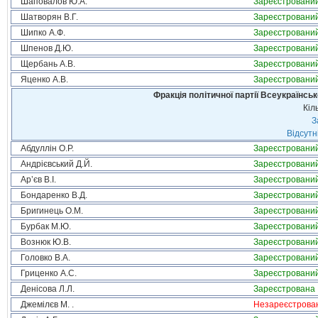
Шаповалов Ю.А.
Зареєстровани
Шатворян В.Г.
Зареєстровани
Шипко А.Ф.
Зареєстровани
Шпенов Д.Ю.
Зареєстровани
Щербань А.В.
Зареєстровани
Яценко А.В.
Зареєстровани
Фракція політичної партії Всеукраїнсь
Кіл
З
Відсутн
Абдуллін О.Р.
Зареєстровани
Андрієвський Д.Й.
Зареєстровани
Ар’єв В.І.
Зареєстровани
Бондаренко В.Д.
Зареєстровани
Бригинець О.М.
Зареєстровани
Бурбак М.Ю.
Зареєстровани
Вознюк Ю.В.
Зареєстровани
Головко В.А.
Зареєстровани
Гриценко А.С.
Зареєстровани
Денісова Л.Л.
Зареєстрована
Джемілєв М. .
Незареєстрова