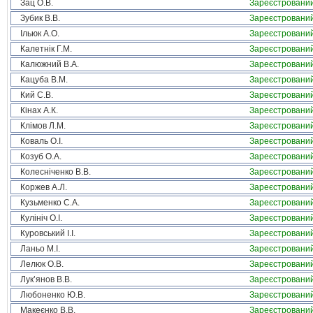
Зац О.В.
Зареєстровани
Зубик В.В.
Зареєстровани
Ільюк А.О.
Зареєстровани
Калетнік Г.М.
Зареєстровани
Калюжний В.А.
Зареєстровани
Кацуба В.М.
Зареєстровани
Кий С.В.
Зареєстровани
Кінах А.К.
Зареєстровани
Клімов Л.М.
Зареєстровани
Коваль О.І.
Зареєстровани
Козуб О.А.
Зареєстровани
Колесніченко В.В.
Зареєстровани
Коржев А.Л.
Зареєстровани
Кузьменко С.А.
Зареєстровани
Кулініч О.І.
Зареєстровани
Куровський І.І.
Зареєстровани
Ланьо М.І.
Зареєстровани
Лелюк О.В.
Зареєстровани
Лук’янов В.В.
Зареєстровани
Любоненко Ю.В.
Зареєстровани
Макеєнко В.В.
Зареєстровани