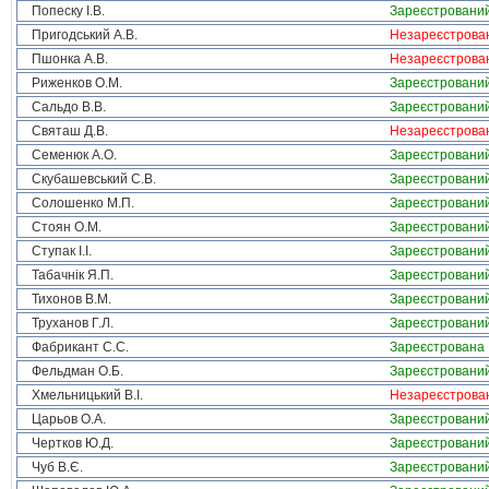
Попеску І.В.
Зареєстровани
Пригодський А.В.
Незареєстрова
Пшонка А.В.
Незареєстрова
Риженков О.М.
Зареєстровани
Сальдо В.В.
Зареєстровани
Святаш Д.В.
Незареєстрова
Семенюк А.О.
Зареєстровани
Скубашевський С.В.
Зареєстровани
Солошенко М.П.
Зареєстровани
Стоян О.М.
Зареєстровани
Ступак І.І.
Зареєстровани
Табачнік Я.П.
Зареєстровани
Тихонов В.М.
Зареєстровани
Труханов Г.Л.
Зареєстровани
Фабрикант С.С.
Зареєстрована
Фельдман О.Б.
Зареєстровани
Хмельницький В.І.
Незареєстрова
Царьов О.А.
Зареєстровани
Чертков Ю.Д.
Зареєстровани
Чуб В.Є.
Зареєстровани