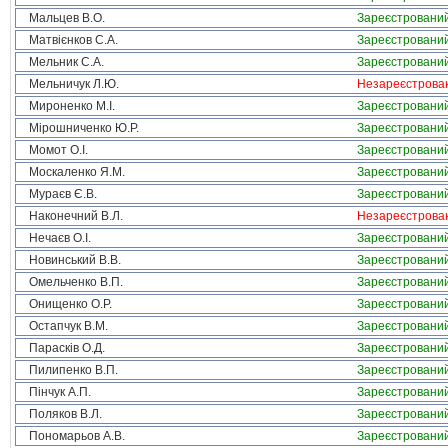
Мальцев В.О.
Зареєстровани
Матвієнков С.А.
Зареєстровани
Мельник С.А.
Зареєстровани
Мельничук Л.Ю.
Незареєстрова
Мироненко М.І.
Зареєстровани
Мірошниченко Ю.Р.
Зареєстровани
Момот О.І.
Зареєстровани
Москаленко Я.М.
Зареєстровани
Мураєв Є.В.
Зареєстровани
Наконечний В.Л.
Незареєстрова
Нечаєв О.І.
Зареєстровани
Новинський В.В.
Зареєстровани
Омельченко В.П.
Зареєстровани
Онищенко О.Р.
Зареєстровани
Остапчук В.М.
Зареєстровани
Парасків О.Д.
Зареєстровани
Пилипенко В.П.
Зареєстровани
Пінчук А.П.
Зареєстровани
Поляков В.Л.
Зареєстровани
Пономарьов А.В.
Зареєстровани