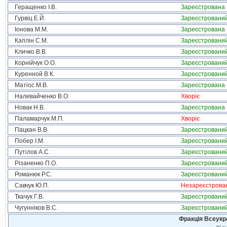
Геращенко І.В.
Зареєстрована
Гурвіц Е.Й.
Зареєстровани
Іонова М.М.
Зареєстрована
Каплін С.М.
Зареєстровани
Кличко В.В.
Зареєстровани
Корнійчук О.О.
Зареєстровани
Куренной В.К.
Зареєстровани
Матіос М.В.
Зареєстрована
Наливайченко В.О.
Хворіє
Новак Н.В.
Зареєстрована
Паламарчук М.П.
Хворіє
Пацкан В.В.
Зареєстровани
Побер І.М.
Зареєстровани
Путілов А.С.
Зареєстровани
Різаненко П.О.
Зареєстровани
Романюк Р.С.
Зареєстровани
Савчук Ю.П.
Незареєстрова
Ткачук Г.В.
Зареєстровани
Чугунніков В.С.
Зареєстровани
Фракція Всеукр