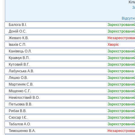
Кіл
З
Відсутн
Балога В.І.
Зареєстровани
Доній О.С.
Зареєстровани
Жеваго К.В.
Незареєстрова
Івахів С.П.
Хворіє
Канівець О.Л.
Зареєстровани
Кравчук В.П.
Зареєстровани
Кутовий В.Г.
Зареєстровани
Лабунська А.В.
Зареєстрована
Ляшко О.В.
Зареєстровани
Мартиняк С.В.
Зареєстровани
Міщенко С.Г.
Зареєстровани
Немілостівий В.О.
Зареєстровани
Петьовка В.В.
Зареєстровани
Рибак В.В.
Зареєстровани
Скосар І.Є.
Зареєстровани
Табалов А.О.
Зареєстровани
Тимошенко В.А.
Незареєстрова