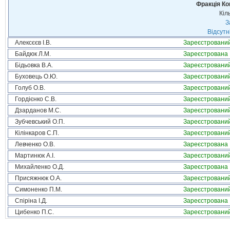
Фракція Ком
Кіл
З
Відсутн
Алексєєв І.В.
Зареєстровани
Байдюк Л.М.
Зареєстрована
Бідьовка В.А.
Зареєстровани
Буховець О.Ю.
Зареєстровани
Голуб О.В.
Зареєстровани
Гордієнко С.В.
Зареєстровани
Дзарданов М.С.
Зареєстровани
Зубчевський О.П.
Зареєстровани
Кілінкаров С.П.
Зареєстровани
Левченко О.В.
Зареєстрована
Мартинюк А.І.
Зареєстровани
Михайленко О.Д.
Зареєстрована
Присяжнюк О.А.
Зареєстровани
Симоненко П.М.
Зареєстровани
Спіріна І.Д.
Зареєстрована
Цибенко П.С.
Зареєстровани