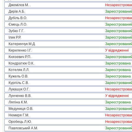
Джемілєв М. .
Незареєстрова
Дирів А.Б.
Зареєстровани
Дубіль В.О.
Незареєстрова
Ємець Л.О.
Зареєстровани
Зубко Г.Г.
Зареєстровани
Ілик Р.Р.
Зареєстровани
Катеринчук М.Д.
Зареєстровани
Кириленко І.Г.
У відрядженні
Князевич Р.П.
Зареєстровани
Кондратюк О.К.
Зареєстрована
Котеляк Л.Л.
Зареєстрована
Кужель О.В.
Зареєстрована
Курпіль С.В.
Зареєстровани
Лукашук О.Г.
Незареєстрова
Лунченко В.В.
У відрядженні
Ляпіна К.М.
Зареєстрована
Медуниця О.В.
Зареєстровани
Немиря Г.М.
Незареєстрова
Оробець Л.Ю.
Незареєстрова
Павловський А.М.
Зареєстровани