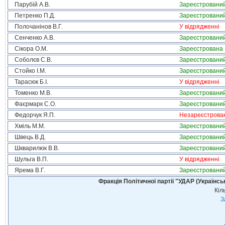
Парубій А.В.
Зареєстровани
Петренко П.Д.
Зареєстровани
Полочанінов В.Г.
У відрядженні
Сенченко А.В.
Зареєстровани
Сікора О.М.
Зареєстрована
Соболєв С.В.
Зареєстровани
Стойко І.М.
Зареєстровани
Тарасюк Б.І.
У відрядженні
Томенко М.В.
Зареєстровани
Фаєрмарк С.О.
Зареєстровани
Федорчук Я.П.
Незареєстрова
Хміль М.М.
Зареєстровани
Швець В.Д.
Зареєстровани
Шкварилюк В.В.
Зареєстровани
Шульга В.П.
У відрядженні
Ярема В.Г.
Зареєстровани
Фракція Політичної партії "УДАР (Україн
Кіл
З