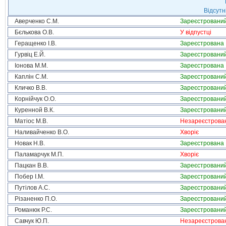
Відсутн
Аверченко С.М.
Зареєстровани
Бєлькова О.В.
У відпустці
Геращенко І.В.
Зареєстрована
Гурвіц Е.Й.
Зареєстровани
Іонова М.М.
Зареєстрована
Каплін С.М.
Зареєстровани
Кличко В.В.
Зареєстровани
Корнійчук О.О.
Зареєстровани
Куренной В.К.
Зареєстровани
Матіос М.В.
Незареєстрова
Наливайченко В.О.
Хворіє
Новак Н.В.
Зареєстрована
Паламарчук М.П.
Хворіє
Пацкан В.В.
Зареєстровани
Побер І.М.
Зареєстровани
Путілов А.С.
Зареєстровани
Різаненко П.О.
Зареєстровани
Романюк Р.С.
Зареєстровани
Савчук Ю.П.
Незареєстрова