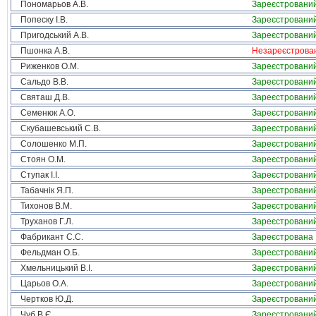
Пономарьов А.В.
Зареєстровани
Попеску І.В.
Зареєстровани
Пригодський А.В.
Зареєстровани
Пшонка А.В.
Незареєстрова
Риженков О.М.
Зареєстровани
Сальдо В.В.
Зареєстровани
Святаш Д.В.
Зареєстровани
Семенюк А.О.
Зареєстровани
Скубашевський С.В.
Зареєстровани
Солошенко М.П.
Зареєстровани
Стоян О.М.
Зареєстровани
Ступак І.І.
Зареєстровани
Табачнік Я.П.
Зареєстровани
Тихонов В.М.
Зареєстровани
Труханов Г.Л.
Зареєстровани
Фабрикант С.С.
Зареєстрована
Фельдман О.Б.
Зареєстровани
Хмельницький В.І.
Зареєстровани
Царьов О.А.
Зареєстровани
Чертков Ю.Д.
Зареєстровани
Чуб В.Є.
Зареєстровани