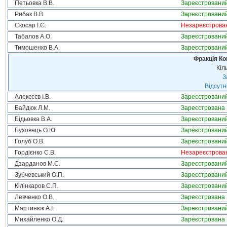
Петьовка В.В.
Зареєстровани
Рибак В.В.
Зареєстровани
Скосар І.Є.
Незареєстрова
Табалов А.О.
Зареєстровани
Тимошенко В.А.
Зареєстровани
Фракція Ком
Кіл
З
Відсутн
Алексєєв І.В.
Зареєстровани
Байдюк Л.М.
Зареєстрована
Бідьовка В.А.
Зареєстровани
Буховець О.Ю.
Зареєстровани
Голуб О.В.
Зареєстровани
Гордієнко С.В.
Незареєстрова
Дзарданов М.С.
Зареєстровани
Зубчевський О.П.
Зареєстровани
Кілінкаров С.П.
Зареєстровани
Левченко О.В.
Зареєстрована
Мартинюк А.І.
Зареєстровани
Михайленко О.Д.
Зареєстрована