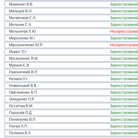
Макеєнко В.В.
Зареєстровани
Мальцев В.О.
Зареєстровани
Матвієнков С.А.
Зареєстровани
Мельник С.А.
Зареєстровани
Мельничук Л.Ю.
Незареєстрова
Мироненко М.І.
Зареєстровани
Мірошниченко Ю.Р.
Незареєстрова
Момот О.І.
Зареєстровани
Москаленко Я.М.
Зареєстровани
Мураєв Є.В.
Зареєстровани
Наконечний В.Л.
Зареєстровани
Нечаєв О.І.
Зареєстровани
Новинський В.В.
Зареєстровани
Омельченко В.П.
Зареєстровани
Онищенко О.Р.
Зареєстровани
Остапчук В.М.
Зареєстровани
Парасків О.Д.
Зареєстровани
Пилипенко В.П.
Зареєстровани
Пінчук А.П.
Зареєстровани
Поляков В.Л.
Зареєстровани