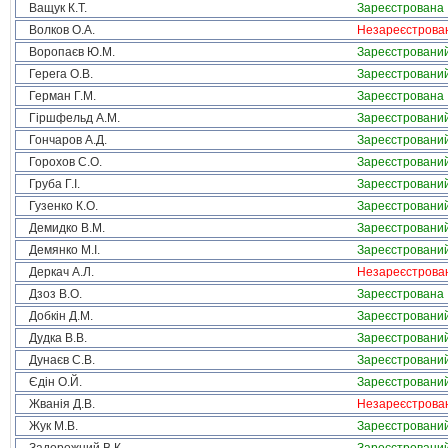
Ващук К.Т.
Зареєстрована
Волков О.А.
Незареєстрова
Воропаєв Ю.М.
Зареєстровани
Герега О.В.
Зареєстровани
Герман Г.М.
Зареєстрована
Гіршфельд А.М.
Зареєстровани
Гончаров А.Д.
Зареєстровани
Горохов С.О.
Зареєстровани
Груба Г.І.
Зареєстровани
Гузенко К.О.
Зареєстровани
Демидко В.М.
Зареєстровани
Демянко М.І.
Зареєстровани
Деркач А.Л.
Незареєстрова
Дзоз В.О.
Зареєстрована
Добкін Д.М.
Зареєстровани
Дудка В.В.
Зареєстровани
Дунаєв С.В.
Зареєстровани
Єдін О.Й.
Зареєстровани
Жванія Д.В.
Незареєстрова
Жук М.В.
Зареєстровани