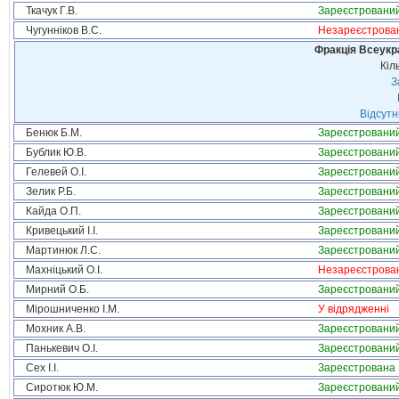
Ткачук Г.В.
Зареєстровани
Чугунніков В.С.
Незареєстрова
Фракція Всеукр
Кіл
З
Відсутн
Бенюк Б.М.
Зареєстровани
Бублик Ю.В.
Зареєстровани
Гелевей О.І.
Зареєстровани
Зелик Р.Б.
Зареєстровани
Кайда О.П.
Зареєстровани
Кривецький І.І.
Зареєстровани
Мартинюк Л.С.
Зареєстровани
Махніцький О.І.
Незареєстрова
Мирний О.Б.
Зареєстровани
Мірошниченко І.М.
У відрядженні
Мохник А.В.
Зареєстровани
Панькевич О.І.
Зареєстровани
Сех І.І.
Зареєстрована
Сиротюк Ю.М.
Зареєстровани