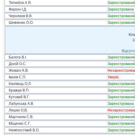
Тягнибок А.Я.
Зареєстровани
Фаріон І.Д.
Зареєстрована
Черняков В.В.
Зареєстровани
Шевченко О.О.
Зареєстровани
Кіл
З
Відсутн
Балога В.І.
Зареєстровани
Доній О.С.
Зареєстровани
Жеваго К.В.
Незареєстрова
Івахів С.П.
Хворіє
Канівець О.Л.
Зареєстровани
Кравчук В.П.
Зареєстровани
Кутовий В.Г.
Зареєстровани
Лабунська А.В.
Зареєстрована
Ляшко О.В.
Незареєстрова
Мартиняк С.В.
Зареєстровани
Міщенко С.Г.
Зареєстровани
Немілостівий В.О.
Зареєстровани