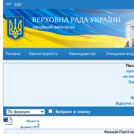
УКР
ENG
Головна
Законотворчість
Законодавство
Очищення вла
Пис
про
на ве
За
В
Відсутні 
- Вибрати зі списку
Зберегти
в
форматі RTF
Фракція Партії р