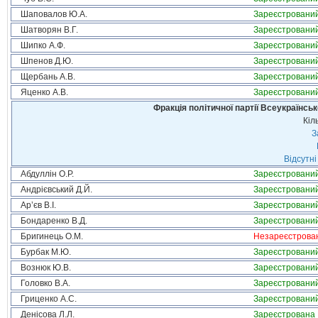
Шаповалов Ю.А.
Зареєстровани
Шатворян В.Г.
Зареєстровани
Шипко А.Ф.
Зареєстровани
Шпенов Д.Ю.
Зареєстровани
Щербань А.В.
Зареєстровани
Яценко А.В.
Зареєстровани
Фракція політичної партії Всеукраїнсь
Кіл
З
Відсутні
Абдуллін О.Р.
Зареєстровани
Андрієвський Д.Й.
Зареєстровани
Ар’єв В.І.
Зареєстровани
Бондаренко В.Д.
Зареєстровани
Бригинець О.М.
Незареєстрова
Бурбак М.Ю.
Зареєстровани
Вознюк Ю.В.
Зареєстровани
Головко В.А.
Зареєстровани
Гриценко А.С.
Зареєстровани
Денісова Л.Л.
Зареєстрована