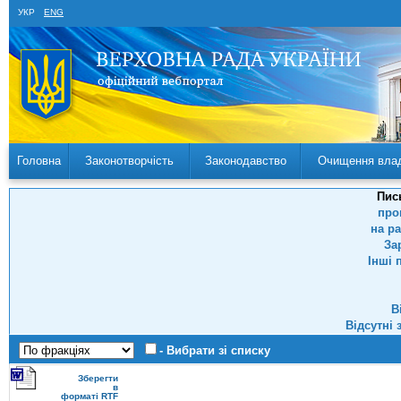
УКР
ENG
Головна
Законотворчість
Законодавство
Очищення вла
Пис
про
на р
За
Інші 
В
Відсутні 
- Вибрати зі списку
Зберегти
в
форматі RTF