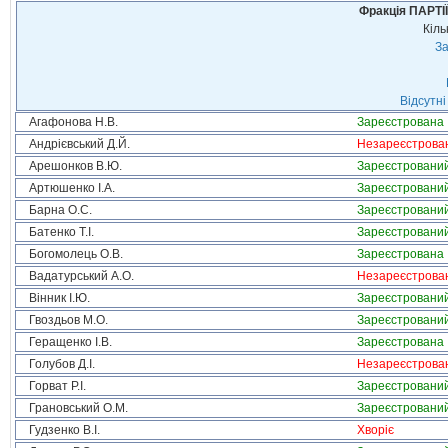
Фракція ПАРТ
Кіль
За
Відсутні
Агафонова Н.В.
Зареєстрована
Андрієвський Д.Й.
Незареєстрова
Арешонков В.Ю.
Зареєстровани
Артюшенко І.А.
Зареєстровани
Барна О.С.
Зареєстровани
Батенко Т.І.
Зареєстровани
Богомолець О.В.
Зареєстрована
Вадатурський А.О.
Незареєстрова
Вінник І.Ю.
Зареєстровани
Гвоздьов М.О.
Зареєстровани
Геращенко І.В.
Зареєстрована
Голубов Д.І.
Незареєстрова
Горват Р.І.
Зареєстровани
Грановський О.М.
Зареєстровани
Гудзенко В.І.
Хворіє