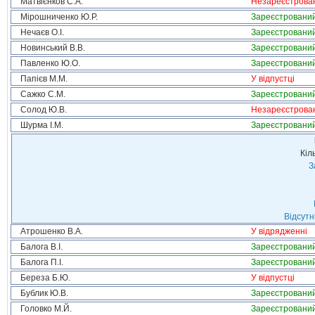
Матвієнков С.А.
Незареєстрова
Мірошниченко Ю.Р.
Зареєстровани
Нечаєв О.І.
Зареєстровани
Новинський В.В.
Зареєстровани
Павленко Ю.О.
Зареєстровани
Папієв М.М.
У відпустці
Сажко С.М.
Зареєстровани
Солод Ю.В.
Незареєстрова
Шурма І.М.
Зареєстровани
Кіл
З
Відсутн
Атрошенко В.А.
У відрядженні
Балога В.І.
Зареєстровани
Балога П.І.
Зареєстровани
Береза Б.Ю.
У відпустці
Бублик Ю.В.
Зареєстровани
Головко М.Й.
Зареєстровани