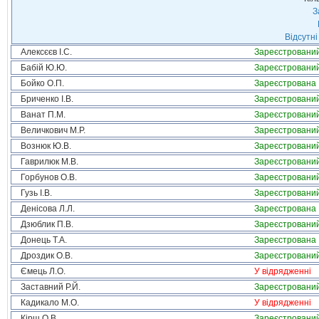
З
Відсутні
Алексєєв І.С.
Зареєстровани
Бабій Ю.Ю.
Зареєстровани
Бойко О.П.
Зареєстрована
Бриченко І.В.
Зареєстровани
Ванат П.М.
Зареєстровани
Величкович М.Р.
Зареєстровани
Вознюк Ю.В.
Зареєстровани
Гаврилюк М.В.
Зареєстровани
Горбунов О.В.
Зареєстровани
Гузь І.В.
Зареєстровани
Денісова Л.Л.
Зареєстрована
Дзюблик П.В.
Зареєстровани
Донець Т.А.
Зареєстрована
Дроздик О.В.
Зареєстровани
Ємець Л.О.
У відрядженні
Заставний Р.Й.
Зареєстровани
Кадикало М.О.
У відрядженні
Кірш О.В.
Зареєстровани