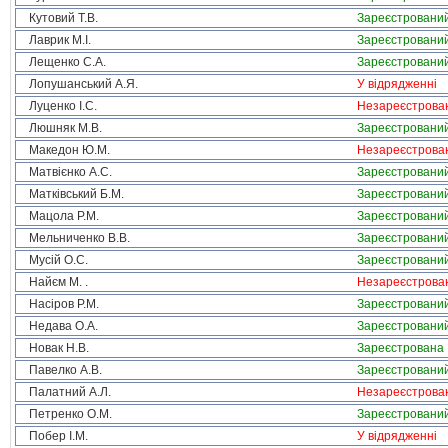
Кутовий Т.В.
Зареєстровани
Лаврик М.І.
Зареєстровани
Лещенко С.А.
Зареєстровани
Лопушанський А.Я.
У відрядженні
Луценко І.С.
Незареєстрова
Люшняк М.В.
Зареєстровани
Македон Ю.М.
Незареєстрова
Матвієнко А.С.
Зареєстровани
Матківський Б.М.
Зареєстровани
Мацола Р.М.
Зареєстровани
Мельниченко В.В.
Зареєстровани
Мусій О.С.
Зареєстровани
Найєм М. .
Незареєстрова
Насіров Р.М.
Зареєстровани
Недава О.А.
Зареєстровани
Новак Н.В.
Зареєстрована
Павелко А.В.
Зареєстровани
Палатний А.Л.
Незареєстрова
Петренко О.М.
Зареєстровани
Побер І.М.
У відрядженні