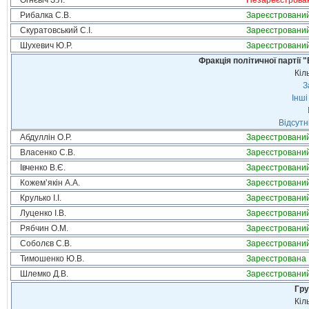
Огнєвіч З.Л.
Незареєстрова
Рибалка С.В.
Зареєстровани
Скуратовський С.І.
Зареєстровани
Шухевич Ю.Р.
Зареєстровани
Фракція політичної партії
Кіл
З
Інші
Відсутн
Абдуллін О.Р.
Зареєстровани
Власенко С.В.
Зареєстровани
Івченко В.Є.
Зареєстровани
Кожем’якін А.А.
Зареєстровани
Крулько І.І.
Зареєстровани
Луценко І.В.
Зареєстровани
Рябчин О.М.
Зареєстровани
Соболєв С.В.
Зареєстровани
Тимошенко Ю.В.
Зареєстрована
Шлемко Д.В.
Зареєстровани
Гру
Кіл