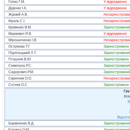
Гопко Г.М.
У відрядженні
Діденко І.А.
У відрядженні
Журжій А.В.
Незареєстрова
Кіраль С.І.
Незареєстрова
Кривенко В.М.
Зареєстровани
Маркевич Я.В.
У відрядженні
Мірошніченко І.В.
Незареєстрова
Острікова Т.Г.
Зареєстрована
Підлісецький Л.Т.
Зареєстровани
Пташник В.Ю.
Зареєстрована
Семенуха Р.С.
Зареєстровани
Сидорович Р.М.
Зареєстровани
Скрипник О.О.
Незареєстрова
Сотник О.С.
Зареєстрована
Гру
Кіл
З
Відсутн
Барвіненко В.Д.
Зареєстровани
Біловол О.М.
Зареєстровани