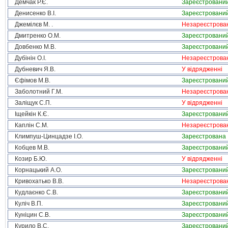
Демчак Р.Є.
Зареєстровани
Денисенко В.І.
Зареєстровани
Джемілєв М. .
Незареєстрова
Дмитренко О.М.
Зареєстровани
Довбенко М.В.
Зареєстровани
Дубінін О.І.
Незареєстрова
Дубневич Я.В.
У відрядженні
Єфімов М.В.
Зареєстровани
Заболотний Г.М.
Незареєстрова
Заліщук С.П.
У відрядженні
Іщейкін К.Є.
Зареєстровани
Каплін С.М.
Незареєстрова
Климпуш-Цинцадзе І.О.
Зареєстрована
Кобцев М.В.
Зареєстровани
Козир Б.Ю.
У відрядженні
Корнацький А.О.
Зареєстровани
Кривохатько В.В.
Незареєстрова
Кудлаєнко С.В.
Зареєстровани
Куліч В.П.
Зареєстровани
Куніцин С.В.
Зареєстровани
Курило В.С.
Зареєстровани