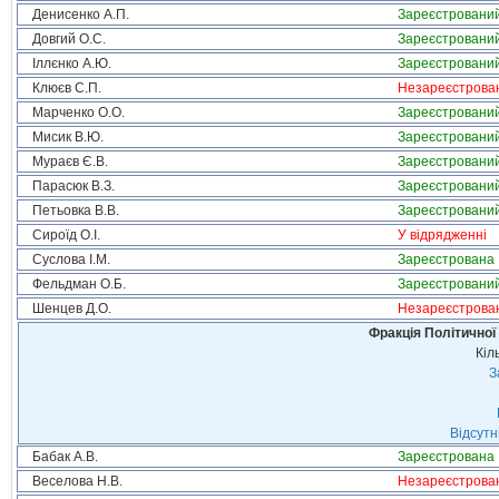
Денисенко А.П.
Зареєстровани
Довгий О.С.
Зареєстровани
Іллєнко А.Ю.
Зареєстровани
Клюєв С.П.
Незареєстрова
Марченко О.О.
Зареєстровани
Мисик В.Ю.
Зареєстровани
Мураєв Є.В.
Зареєстровани
Парасюк В.З.
Зареєстровани
Петьовка В.В.
Зареєстровани
Сироїд О.І.
У відрядженні
Суслова І.М.
Зареєстрована
Фельдман О.Б.
Зареєстровани
Шенцев Д.О.
Незареєстрова
Фракція Політичної
Кіл
З
Відсутн
Бабак А.В.
Зареєстрована
Веселова Н.В.
Незареєстрова