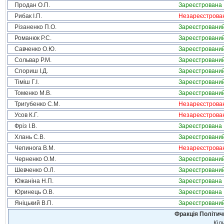
Продан О.П.
Зареєстрована
Рибак І.П.
Незареєстрова
Різаненко П.О.
Зареєстровани
Романюк Р.С.
Зареєстровани
Савченко О.Ю.
Зареєстровани
Сольвар Р.М.
Зареєстровани
Спориш І.Д.
Зареєстровани
Тіміш Г.І.
Зареєстровани
Томенко М.В.
Зареєстровани
Тригубенко С.М.
Незареєстрова
Усов К.Г.
Незареєстрова
Фріз І.В.
Зареєстрована
Хлань С.В.
Зареєстровани
Чепинога В.М.
Незареєстрова
Черненко О.М.
Зареєстровани
Шевченко О.Л.
Зареєстровани
Южаніна Н.П.
Зареєстрована
Юринець О.В.
Зареєстрована
Яніцький В.П.
Зареєстровани
Фракція Політи
Кіл