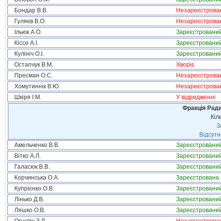
Бондар В.В.
Незареєстрова
Гуляєв В.О.
Незареєстрова
Ільюк А.О.
Зареєстровани
Кіссе А.І.
Зареєстровани
Кулініч О.І.
Зареєстровани
Остапчук В.М.
Хворіє
Пресман О.С.
Незареєстрова
Хомутиннік В.Ю.
Незареєстрова
Шкіря І.М.
У відрядженні
Фракція Ради
Кіл
З
Відсутн
Амельченко В.В.
Зареєстровани
Вітко А.Л.
Зареєстровани
Галасюк В.В.
Зареєстровани
Корчинська О.А.
Зареєстрована
Купрієнко О.В.
Зареєстровани
Лінько Д.В.
Зареєстровани
Ляшко О.В.
Зареєстровани