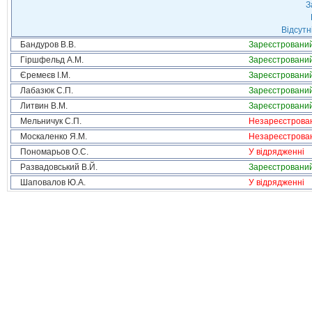
З
Відсутн
Бандуров В.В.
Зареєстровани
Гіршфельд А.М.
Зареєстровани
Єремеєв І.М.
Зареєстровани
Лабазюк С.П.
Зареєстровани
Литвин В.М.
Зареєстровани
Мельничук С.П.
Незареєстрова
Москаленко Я.М.
Незареєстрова
Пономарьов О.С.
У відрядженні
Развадовський В.Й.
Зареєстровани
Шаповалов Ю.А.
У відрядженні