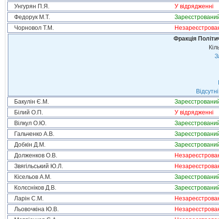
Унгурян П.Я.
У відрядженні
Федорук М.Т.
Зареєстровани
Чорновол Т.М.
Незареєстрова
Фракція Політич
Кіл
З
Відсутні
Бакулін Є.М.
Зареєстровани
Білий О.П.
У відрядженні
Вілкул О.Ю.
Зареєстровани
Гальченко А.В.
Зареєстровани
Добкін Д.М.
Зареєстровани
Долженков О.В.
Незареєстрова
Звягільський Ю.Л.
Незареєстрова
Кісельов А.М.
Зареєстровани
Колєсніков Д.В.
Зареєстровани
Ларін С.М.
Незареєстрова
Льовочкіна Ю.В.
Незареєстрова