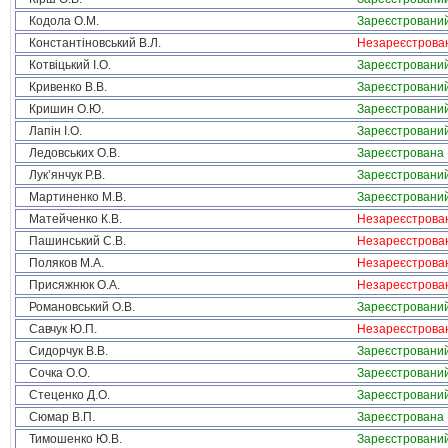
Кодола О.М.
Зареєстровани
Константіновський В.Л.
Незареєстрова
Котвіцький І.О.
Зареєстровани
Кривенко В.В.
Зареєстровани
Кришин О.Ю.
Зареєстровани
Лапін І.О.
Зареєстровани
Ледовських О.В.
Зареєстрована
Лук’янчук Р.В.
Зареєстровани
Мартиненко М.В.
Зареєстровани
Матейченко К.В.
Незареєстрова
Пашинський С.В.
Незареєстрова
Поляков М.А.
Незареєстрова
Присяжнюк О.А.
Незареєстрова
Романовський О.В.
Зареєстровани
Савчук Ю.П.
Незареєстрова
Сидорчук В.В.
Зареєстровани
Сочка О.О.
Зареєстровани
Стеценко Д.О.
Зареєстровани
Сюмар В.П.
Зареєстрована
Тимошенко Ю.В.
Зареєстровани