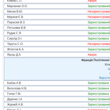
Клюєв С.П.
Хворіє
Марченко О.О.
Зареєстровани
Мисик В.Ю.
Незареєстрова
Мураєв Є.В.
Незареєстрова
Парасюк В.З.
Зареєстровани
Петьовка В.В.
Зареєстровани
Рудик С.Я.
Зареєстровани
Сироїд О.І.
Зареєстрована
Тарута С.О.
Незареєстрова
Філатов Б.А.
Зареєстровани
Ярош Д.А.
Хворіє
Фракція Політичної
Кіл
З
Відсутн
Бабак А.В.
Зареєстрована
Веселова Н.В.
Зареєстрована
Гопко Г.М.
Зареєстрована
Діденко І.А.
Зареєстровани
Журжій А.В.
Зареєстровани