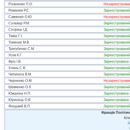
Різаненко П.О.
Незареєстрова
Романюк Р.С.
Зареєстровани
Савченко О.Ю.
Незареєстрова
Сольвар Р.М.
Зареєстровани
Спориш І.Д.
Зареєстровани
Тіміш Г.І.
Зареєстровани
Томенко М.В.
Зареєстровани
Тригубенко С.М.
Зареєстровани
Усов К.Г.
Зареєстровани
Фріз І.В.
Зареєстрована
Хлань С.В.
Зареєстровани
Чепинога В.М.
Зареєстровани
Черненко О.М.
Незареєстрова
Шевченко О.Л.
Зареєстровани
Южаніна Н.П.
Зареєстрована
Юринець О.В.
Зареєстрована
Яніцький В.П.
Зареєстровани
Фракція Політи
Кіл
З