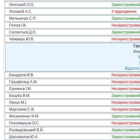
Ленський О.О.
Зареєстровани
Лозовой А.С.
У відрядженні
Мельничук С.П.
Зареєстровани
Попов І.В.
Незареєстрова
Силантьєв Д.О.
Зареєстровани
Чижмарь Ю.В.
Незареєстрова
Гру
Кіл
З
Відсутні
Бандуров В.В.
Незареєстрова
Гіршфельд А.М.
Незареєстрова
Єремеєв І.М.
Незареєстрова
Кацуба В.М.
Зареєстровани
Ланьо М.І.
Незареєстрова
Мартиняк С.В.
Незареєстрова
Москаленко Я.М.
Зареєстровани
Пономарьов О.С.
Незареєстрова
Развадовський В.Й.
Зареєстровани
Шаповалов Ю.А.
Зареєстровани