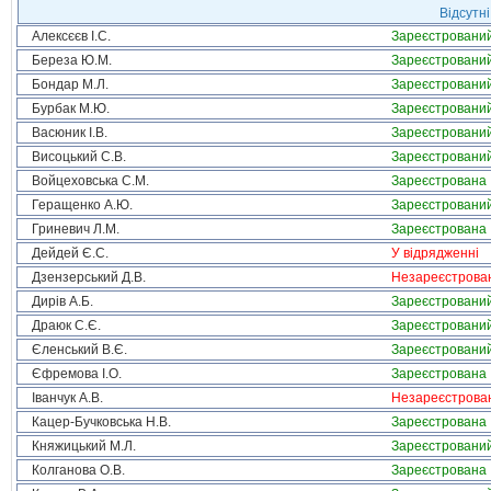
Відсутні
Алексєєв І.С.
Зареєстровани
Береза Ю.М.
Зареєстровани
Бондар М.Л.
Зареєстровани
Бурбак М.Ю.
Зареєстровани
Васюник І.В.
Зареєстровани
Висоцький С.В.
Зареєстровани
Войцеховська С.М.
Зареєстрована
Геращенко А.Ю.
Зареєстровани
Гриневич Л.М.
Зареєстрована
Дейдей Є.С.
У відрядженні
Дзензерський Д.В.
Незареєстрова
Дирів А.Б.
Зареєстровани
Драюк С.Є.
Зареєстровани
Єленський В.Є.
Зареєстровани
Єфремова І.О.
Зареєстрована
Іванчук А.В.
Незареєстрова
Кацер-Бучковська Н.В.
Зареєстрована
Княжицький М.Л.
Зареєстровани
Колганова О.В.
Зареєстрована