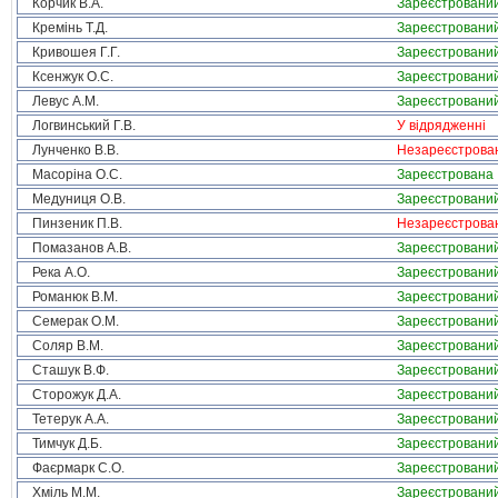
Корчик В.А.
Зареєстровани
Кремінь Т.Д.
Зареєстровани
Кривошея Г.Г.
Зареєстровани
Ксенжук О.С.
Зареєстровани
Левус А.М.
Зареєстровани
Логвинський Г.В.
У відрядженні
Лунченко В.В.
Незареєстрова
Масоріна О.С.
Зареєстрована
Медуниця О.В.
Зареєстровани
Пинзеник П.В.
Незареєстрова
Помазанов А.В.
Зареєстровани
Река А.О.
Зареєстровани
Романюк В.М.
Зареєстровани
Семерак О.М.
Зареєстровани
Соляр В.М.
Зареєстровани
Сташук В.Ф.
Зареєстровани
Сторожук Д.А.
Зареєстровани
Тетерук А.А.
Зареєстровани
Тимчук Д.Б.
Зареєстровани
Фаєрмарк С.О.
Зареєстровани
Хміль М.М.
Зареєстровани