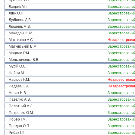
Кутовий Т.В.
Зареєстровани
Лаврик М.І.
Зареєстровани
Лівік О.П.
Зареєстровани
Лубінець Д.В.
Зареєстровани
Люшняк М.В.
Зареєстровани
Македон Ю.М.
Зареєстровани
Матвієнко А.С.
Незареєстрова
Матківський Б.М.
Зареєстровани
Мацола Р.М.
Зареєстровани
Мельниченко В.В.
Зареєстровани
Мусій О.С.
Зареєстровани
Найєм М. .
Зареєстровани
Насіров Р.М.
Незареєстрова
Недава О.А.
Незареєстрова
Новак Н.В.
Зареєстрована
Павелко А.В.
Зареєстровани
Палатний А.Л.
Зареєстровани
Петренко О.М.
Зареєстровани
Побер І.М.
Зареєстровани
Продан О.П.
Зареєстрована
Рибак І.П.
Зареєстровани