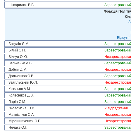
Шкварилюк В.В.
Зареєстровани
Фракція Політич
Кіл
З
Відсутні
Бакулін Є.М.
Зареєстровани
Білий О.П.
Зареєстровани
Вілкул О.Ю.
Незареєстрова
Гальченко А.В.
Зареєстровани
Добкін Д.М.
Незареєстрова
Долженков О.В.
Зареєстровани
Звягільський Ю.Л.
Незареєстрова
Кісельов А.М.
Зареєстровани
Колєсніков Д.В.
Зареєстровани
Ларін С.М.
Зареєстровани
Льовочкіна Ю.В.
У відрядженні
Матвієнков С.А.
Незареєстрова
Мірошниченко Ю.Р.
Незареєстрова
Нечаєв О.І.
Зареєстровани