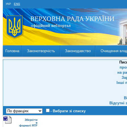
УКР
ENG
Головна
Законотворчість
Законодавство
Очищення вла
Пис
про
на р
За
Інші 
В
Відсутні 
- Вибрати зі списку
Зберегти
в
форматі RTF