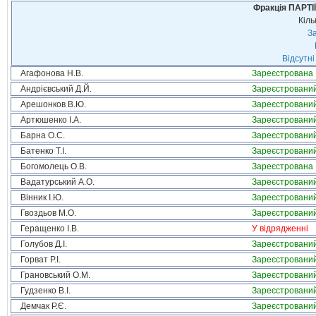
Фракція ПАРТ
Кіль
За
Відсутні
Агафонова Н.В.
Зареєстрована
Андрієвський Д.Й.
Зареєстровани
Арешонков В.Ю.
Зареєстровани
Артюшенко І.А.
Зареєстровани
Барна О.С.
Зареєстровани
Батенко Т.І.
Зареєстровани
Богомолець О.В.
Зареєстрована
Вадатурський А.О.
Зареєстровани
Вінник І.Ю.
Зареєстровани
Гвоздьов М.О.
Зареєстровани
Геращенко І.В.
У відрядженні
Голубов Д.І.
Зареєстровани
Горват Р.І.
Зареєстровани
Грановський О.М.
Зареєстровани
Гудзенко В.І.
Зареєстровани
Демчак Р.Є.
Зареєстровани