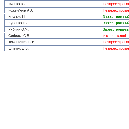
Івченко В.Є.
Незареєстрова
Кожем’якін А.А.
Незареєстрова
Крулько І.І.
Зареєстровани
Луценко І.В.
Зареєстровани
Рябчин О.М.
Зареєстровани
Соболєв С.В.
У відрядженні
Тимошенко Ю.В.
Незареєстрова
Шлемко Д.В.
Незареєстрова