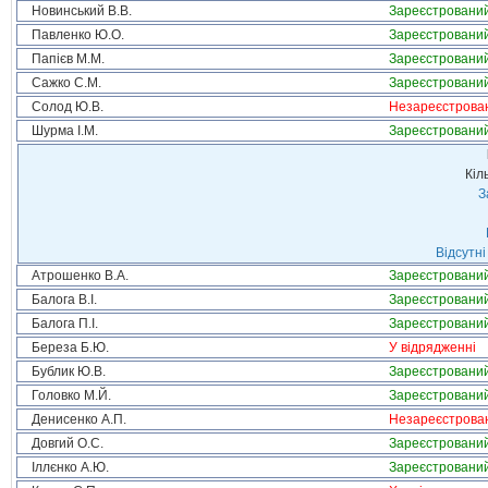
Новинський В.В.
Зареєстровани
Павленко Ю.О.
Зареєстровани
Папієв М.М.
Зареєстровани
Сажко С.М.
Зареєстровани
Солод Ю.В.
Незареєстрова
Шурма І.М.
Зареєстровани
Кіл
З
Відсутні
Атрошенко В.А.
Зареєстровани
Балога В.І.
Зареєстровани
Балога П.І.
Зареєстровани
Береза Б.Ю.
У відрядженні
Бублик Ю.В.
Зареєстровани
Головко М.Й.
Зареєстровани
Денисенко А.П.
Незареєстрова
Довгий О.С.
Зареєстровани
Іллєнко А.Ю.
Зареєстровани