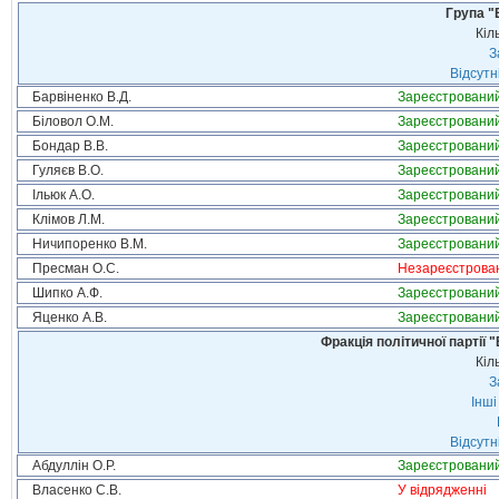
Група "
Кіл
З
Відсутн
Барвіненко В.Д.
Зареєстровани
Біловол О.М.
Зареєстровани
Бондар В.В.
Зареєстровани
Гуляєв В.О.
Зареєстровани
Ільюк А.О.
Зареєстровани
Клімов Л.М.
Зареєстровани
Ничипоренко В.М.
Зареєстровани
Пресман О.С.
Незареєстрова
Шипко А.Ф.
Зареєстровани
Яценко А.В.
Зареєстровани
Фракція політичної партії
Кіл
З
Інші
Відсутн
Абдуллін О.Р.
Зареєстровани
Власенко С.В.
У відрядженні