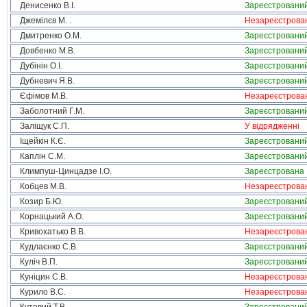
Денисенко В.І.
Зареєстровани
Джемілєв М. .
Незареєстрова
Дмитренко О.М.
Зареєстровани
Довбенко М.В.
Зареєстровани
Дубінін О.І.
Зареєстровани
Дубневич Я.В.
Зареєстровани
Єфімов М.В.
Незареєстрова
Заболотний Г.М.
Зареєстровани
Заліщук С.П.
У відрядженні
Іщейкін К.Є.
Зареєстровани
Каплін С.М.
Зареєстровани
Климпуш-Цинцадзе І.О.
Зареєстрована
Кобцев М.В.
Незареєстрова
Козир Б.Ю.
Зареєстровани
Корнацький А.О.
Зареєстровани
Кривохатько В.В.
Незареєстрова
Кудлаєнко С.В.
Зареєстровани
Куліч В.П.
Зареєстровани
Куніцин С.В.
Незареєстрова
Курило В.С.
Незареєстрова