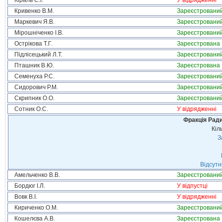
Кіраль С.І.
У відрядженні
Кривенко В.М.
Зареєстровани
Маркевич Я.В.
Зареєстровани
Мірошніченко І.В.
Зареєстровани
Острікова Т.Г.
Зареєстрована
Підлісецький Л.Т.
Зареєстровани
Пташник В.Ю.
Зареєстрована
Семенуха Р.С.
Зареєстровани
Сидорович Р.М.
Зареєстровани
Скрипник О.О.
Зареєстровани
Сотник О.С.
У відрядженні
Фракція Ради
Кіл
З
Відсутн
Амельченко В.В.
Зареєстровани
Бордюг І.Л.
У відпустці
Вовк В.І.
У відрядженні
Кириченко О.М.
Зареєстровани
Кошелєва А.В.
Зареєстрована