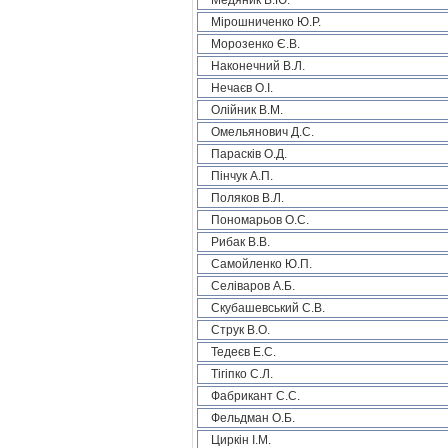
Медяник В.Ю.
Мірошниченко Ю.Р.
Морозенко Є.В.
Наконечний В.Л.
Нечаєв О.І.
Олійник В.М.
Омельянович Д.С.
Парасків О.Д.
Пінчук А.П.
Поляков В.Л.
Пономарьов О.С.
Рибак В.В.
Самойленко Ю.П.
Селіваров А.Б.
Скубашевський С.В.
Струк В.О.
Тедеєв Е.С.
Тігіпко С.Л.
Фабрикант С.С.
Фельдман О.Б.
Циркін І.М.