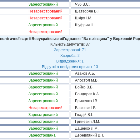
Зареєстрований
Чуб В.Є.
Незареєстрований
Шатворян В.Г.
Незареєстрований
Шкіря І.М.
Зареєстрований
Шуфрич Н.І.
Незареєстрований
політичної партії Всеукраїнське об'єднання "Батьківщина" у Верховній Рад
Кількість депутатів: 87
Зареєстровані: 71
Хвороба: 2
Відрядження: 1
Відсутні з невідомих причин: 13
Зареєстрований
Аваков А.Б.
Зареєстрований
Апостол М.В.
Зареєстрований
Бойко В.Б.
Зареєстрований
Бондарєв К.А.
Зареєстрований
Бриченко І.В.
Незареєстрований
Васюник І.В.
Зареєстрований
Гладій В.І.
Зареєстрований
Гриневич Л.М.
Зареєстрований
Даценко Л.М.
Зареєстрована
Деревляний В.Т.