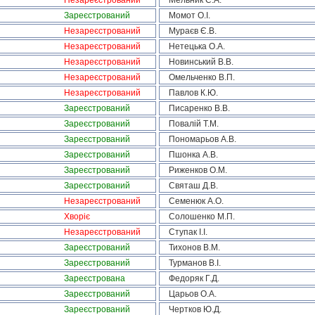
Незареєстрований
Мельник С.А.
Зареєстрований
Момот О.І.
Незареєстрований
Мураєв Є.В.
Незареєстрований
Нетецька О.А.
Незареєстрований
Новинський В.В.
Незареєстрований
Омельченко В.П.
Незареєстрований
Павлов К.Ю.
Зареєстрований
Писаренко В.В.
Зареєстрований
Повалій Т.М.
Зареєстрований
Пономарьов А.В.
Зареєстрований
Пшонка А.В.
Зареєстрований
Риженков О.М.
Зареєстрований
Святаш Д.В.
Незареєстрований
Семенюк А.О.
Хворіє
Солошенко М.П.
Незареєстрований
Ступак І.І.
Зареєстрований
Тихонов В.М.
Зареєстрований
Турманов В.І.
Зареєстрована
Федоряк Г.Д.
Зареєстрований
Царьов О.А.
Зареєстрований
Чертков Ю.Д.