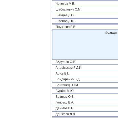
Чечетов М.В.
Шаблатович О.М.
Шенцев Д.О.
Шпенов Д.Ю.
Янукович В.В.
Фракція 
Абдуллін О.Р.
Андрієвський Д.Й.
Ар’єв В.І.
Бондаренко В.Д.
Бригинець О.М.
Бурбак М.Ю.
Вознюк Ю.В.
Головко В.А.
Данілов В.Б.
Денісова Л.Л.