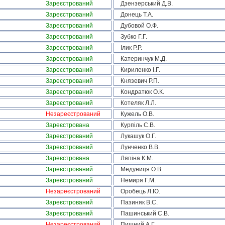
Зареєстрований
Дзензерський Д.В.
Зареєстрований
Донець Т.А.
Зареєстрований
Дубовой О.Ф.
Зареєстрований
Зубко Г.Г.
Зареєстрований
Ілик Р.Р.
Зареєстрований
Катеринчук М.Д.
Зареєстрований
Кириленко І.Г.
Зареєстрований
Князевич Р.П.
Зареєстрований
Кондратюк О.К.
Зареєстрований
Котеляк Л.Л.
Незареєстрований
Кужель О.В.
Зареєстрована
Курпіль С.В.
Зареєстрований
Лукашук О.Г.
Зареєстрований
Лунченко В.В.
Зареєстрована
Ляпіна К.М.
Зареєстрований
Медуниця О.В.
Зареєстрований
Немиря Г.М.
Незареєстрований
Оробець Л.Ю.
Зареєстрований
Пазиняк В.С.
Зареєстрований
Пашинський С.В.
Незареєстрований
Пишний А.Г.