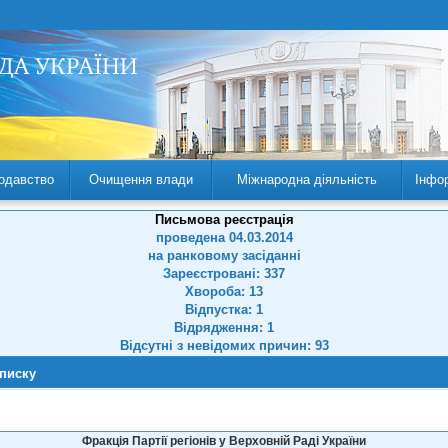
одавство
Очищення влади
Міжнародна діяльність
Інфо
Письмова реєстрація
проведена 04.03.2014
на ранковому засіданні
Зареєстровані: 337
Хвороба: 13
Відпустка: 1
Відрядження: 1
Відсутні з невідомих причин: 93
списку
Фракція Партії регіонів у Верховній Раді України