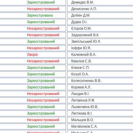
Зареєстрований
Демидко В.М.
Незареєстрований
Денисенко А.П.
Зареєстрована
Добкін Д.М.
Зареєстрований
Дудка О.І.
Незареєстрований
Єгоров О.М.
Незареєстрований
Задорожний В.К.
Зареєстрований
Звягільський Ю.Л.
Незареєстрований
Іоффе Ю.Я.
Хворіє
Калюжний В.А.
Незареєстрований
Ківалов С.В.
Зареєстрований
Клюєв С.П.
Зареєстрований
Козуб О.А.
Зареєстрований
Колесніченко В.В.
Зареєстрований
Коржев А.Л.
Незареєстрований
Ландик В.І.
Незареєстрований
Литвинов Л.Ф.
Зареєстрований
Льовочкіна Ю.В.
Зареєстрований
Лютікова В.І.
Незареєстрований
Мальцев В.О.
Зареєстрований
Матвієнков С.А.