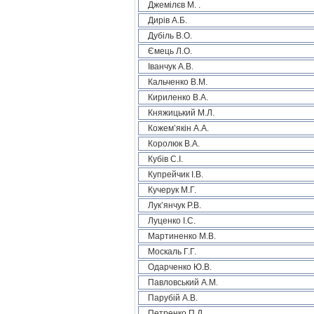
Джемілєв М. .
Дирів А.Б.
Дубіль В.О.
Ємець Л.О.
Іванчук А.В.
Кальченко В.М.
Кириленко В.А.
Княжицький М.Л.
Кожем’якін А.А.
Королюк В.А.
Кубів С.І.
Купрейчик І.В.
Кучерук М.Г.
Лук’янчук Р.В.
Луценко І.С.
Мартиненко М.В.
Москаль Г.Г.
Одарченко Ю.В.
Павловський А.М.
Парубій А.В.
Петренко П.Д.