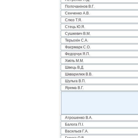
Полочанінов В.Г.
Сенченко А.В.
Слюз Т.Я.
Стець Ю.Я.
Сушкевич В.М.
Терьохін С.А.
Фаєрмарк С.О.
Федорчук Я.П.
Хміль М.М.
Швець В.Д.
Шкварилюк В.В.
Шульга В.П.
Ярема В.Г.
Атрошенко В.А.
Балога П.І.
Васильєв Г.А.