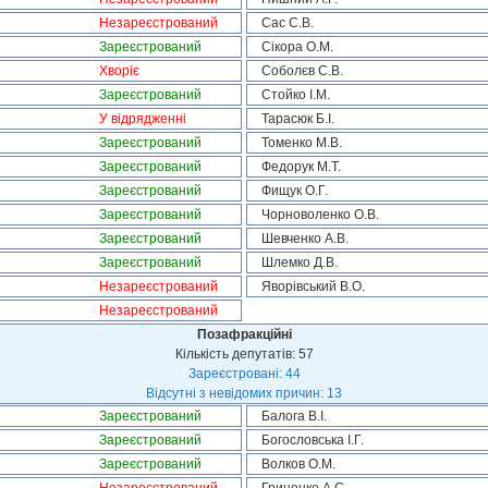
Незареєстрований
Сас С.В.
Зареєстрований
Сікора О.М.
Хворіє
Соболєв С.В.
Зареєстрований
Стойко І.М.
У відрядженні
Тарасюк Б.І.
Зареєстрований
Томенко М.В.
Зареєстрований
Федорук М.Т.
Зареєстрований
Фищук О.Г.
Зареєстрований
Чорноволенко О.В.
Зареєстрований
Шевченко А.В.
Зареєстрований
Шлемко Д.В.
Незареєстрований
Яворівський В.О.
Незареєстрований
Позафракційні
Кількість депутатів: 57
Зареєстровані: 44
Відсутні з невідомих причин: 13
Зареєстрований
Балога В.І.
Зареєстрований
Богословська І.Г.
Зареєстрований
Волков О.М.