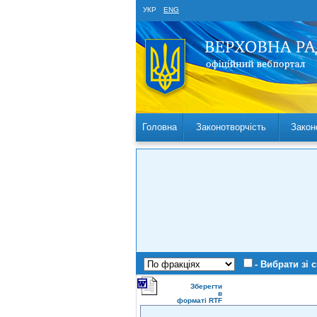
УКР
ENG
Головна
Законотворчість
Закон
- Вибрати зі 
Зберегти
в
форматі RTF