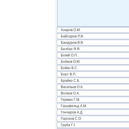
Азаров О.М.
Байсаров Л.В.
Бандуров В.В.
Безбах Я.Я.
Білий О.П.
Бобков О.М.
Бойко В.С.
Борт В.П.
Брайко С.Б.
Васильєв О.А.
Волков О.А.
Герман Г.М.
Гіршфельд А.М.
Гончаров А.Д.
Горохов С.О.
Груба Г.І.