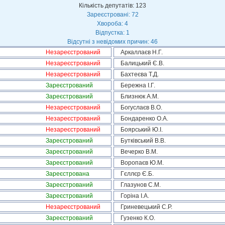
Кількість депутатів: 123
Зареєстровані: 72
Хвороба: 4
Відпустка: 1
Відсутні з невідомих причин: 46
Незареєстрований
Аркаллаєв Н.Г.
Незареєстрований
Балицький Є.В.
Незареєстрований
Бахтеєва Т.Д.
Зареєстрований
Бережна І.Г.
Зареєстрований
Близнюк А.М.
Незареєстрований
Богуслаєв В.О.
Незареєстрований
Бондаренко О.А.
Незареєстрований
Боярський Ю.І.
Зареєстрований
Бутківський В.В.
Зареєстрований
Вечерко В.М.
Зареєстрований
Воропаєв Ю.М.
Зареєстрована
Гєллєр Є.Б.
Зареєстрований
Глазунов С.М.
Зареєстрований
Горіна І.А.
Незареєстрований
Гриневецький С.Р.
Зареєстрований
Гузенко К.О.