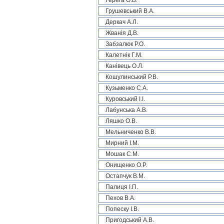
Герега О.В.
Грушевський В.А.
Деркач А.Л.
Жванія Д.В.
Забзалюк Р.О.
Калетнік Г.М.
Канівець О.Л.
Кошулинський Р.В.
Кузьменко С.А.
Куровський І.І.
Лабунська А.В.
Ляшко О.В.
Мельниченко В.В.
Мирний І.М.
Мошак С.М.
Онищенко О.Р.
Остапчук В.М.
Палиця І.П.
Пехов В.А.
Попеску І.В.
Пригодський А.В.