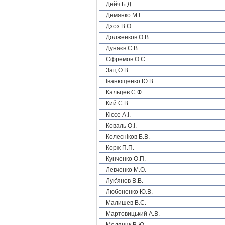
Дейч Б.Д.
Демянко М.І.
Дзоз В.О.
Долженков О.В.
Дунаєв С.В.
Єфремов О.С.
Зац О.В.
Іванющенко Ю.В.
Кальцев С.Ф.
Кий С.В.
Кіссе А.І.
Коваль О.І.
Колесніков Б.В.
Корж П.П.
Кунченко О.П.
Левченко М.О.
Лук’янов В.В.
Любоненко Ю.В.
Малишев В.С.
Мартовицький А.В.