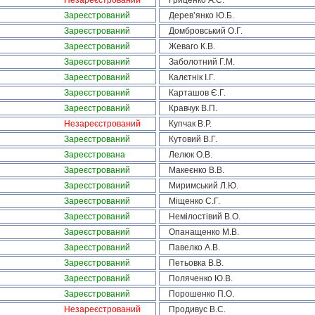
Незареєстрований
Гриценко А.С.
Зареєстрований
Дерев’янко Ю.Б.
Зареєстрований
Домбровський О.Г.
Зареєстрований
Жеваго К.В.
Зареєстрований
Заболотний Г.М.
Зареєстрований
Калєтнік І.Г.
Зареєстрований
Карташов Є.Г.
Зареєстрований
Кравчук В.П.
Незареєстрований
Купчак В.Р.
Зареєстрований
Кутовий В.Г.
Зареєстрована
Лелюк О.В.
Зареєстрований
Макеєнко В.В.
Зареєстрований
Миримський Л.Ю.
Зареєстрований
Міщенко С.Г.
Зареєстрований
Немілостівий В.О.
Зареєстрований
Опанащенко М.В.
Зареєстрований
Павелко А.В.
Зареєстрований
Петьовка В.В.
Зареєстрований
Поляченко Ю.В.
Зареєстрований
Порошенко П.О.
Незареєстрований
Продивус В.С.