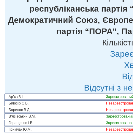
республіканська партія 
Демократичний Союз, Європей
партія “ПОРА”, Па
Кількіст
Зареє
Хв
Ві
Відсутні з н
Ар’єв В.І.
Зареєстровани
Білозір О.В.
Незареєстрова
Борисов В.Д.
Незареєстрова
В’язівський В.М.
Зареєстровани
Геращенко І.В.
Зареєстрована
Гримчак Ю.М.
Незареєстрова