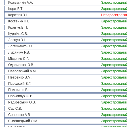
Кожем’якін А.А.
Зареєстровани
Корж В.Т.
Зареєстровани
Коротюк В.І.
Незареєстрова
Костенко П.І.
Зареєстровани
Кравчук В.П.
Зареєстровани
Курпіль С.В.
Зареєстровани
Левцун В.І.
Зареєстровани
Логвиненко О.С.
Зареєстровани
Лук’янчук Р.В.
Зареєстровани
Міщенко С.Г.
Зареєстровани
Одарченко Ю.В.
Зареєстровани
Павловський А.М.
Зареєстровани
Петренко В.М.
Зареєстровани
Пєрєдєрій В.Г.
Зареєстровани
Полохало В.І.
Зареєстровани
Прокопчук Ю.В.
Зареєстровани
Радковський О.В.
Зареєстровани
Сас С.В.
Зареєстровани
Сенченко А.В.
Зареєстровани
Скибінецький О.М.
Зареєстровани