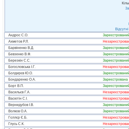
Кіль
За
Відсутні
Андрос С.О.
Зареєстровани
Ахметов Р.Л.
Незареєстрова
Барвіненко В.Д.
Зареєстровани
Бевзенко В.Ф.
Зареєстровани
Березкін С.С.
Зареєстровани
Богословська І.Г.
Незареєстрова
Болдирєв Ю.О.
Зареєстровани
Бондаренко О.А.
Зареєстрована
Борт В.П.
Зареєстровани
Васильєв Г.А.
Незареєстрова
Васютін С.І.
Незареєстрова
Вернидубов І.В.
Зареєстровани
Волков О.А.
Зареєстровани
Гєллєр Є.Б.
Незареєстрова
Глусь С.К.
Незареєстрова