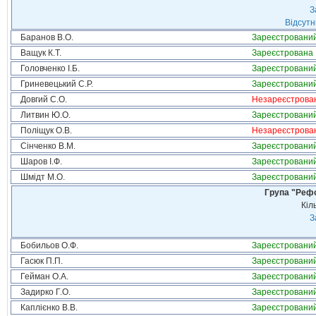
З
Відсутн
Баранов В.О.
Зареєстровани
Ващук К.Т.
Зареєстрована
Головченко І.Б.
Зареєстровани
Гриневецький С.Р.
Зареєстровани
Довгий С.О.
Незареєстрова
Литвин Ю.О.
Зареєстровани
Поліщук О.В.
Незареєстрова
Сінченко В.М.
Зареєстровани
Шаров І.Ф.
Зареєстровани
Шмідт М.О.
Зареєстровани
Група "Реф
Кіл
З
Бобильов О.Ф.
Зареєстровани
Гасюк П.П.
Зареєстровани
Гейман О.А.
Зареєстровани
Задирко Г.О.
Зареєстровани
Каплієнко В.В.
Зареєстровани