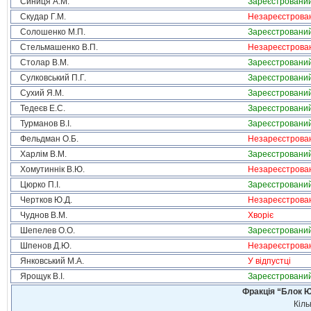
Синиця А.М.
Зареєстровани
Скудар Г.М.
Незареєстрова
Солошенко М.П.
Зареєстровани
Стельмашенко В.П.
Незареєстрова
Столар В.М.
Зареєстровани
Сулковський П.Г.
Зареєстровани
Сухий Я.М.
Зареєстровани
Тедеєв Е.С.
Зареєстровани
Турманов В.І.
Зареєстровани
Фельдман О.Б.
Незареєстрова
Харлім В.М.
Зареєстровани
Хомутиннік В.Ю.
Незареєстрова
Цюрко П.І.
Зареєстровани
Чертков Ю.Д.
Незареєстрова
Чуднов В.М.
Хворіє
Шепелев О.О.
Зареєстровани
Шпенов Д.Ю.
Незареєстрова
Янковський М.А.
У відпустці
Ярощук В.І.
Зареєстровани
Фракція “Блок Ю
Кіль