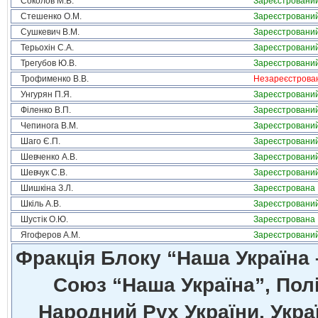
Соколов М.В.
Зареєстровани
Стешенко О.М.
Зареєстровани
Сушкевич В.М.
Зареєстровани
Терьохін С.А.
Зареєстровани
Трегубов Ю.В.
Зареєстровани
Трофименко В.В.
Незареєстрова
Унгурян П.Я.
Зареєстровани
Філенко В.П.
Зареєстровани
Чепинога В.М.
Зареєстровани
Шаго Є.П.
Зареєстровани
Шевченко А.В.
Зареєстровани
Шевчук С.В.
Зареєстровани
Шишкіна З.Л.
Зареєстрована
Шкіль А.В.
Зареєстровани
Шустік О.Ю.
Зареєстрована
Ягоферов А.М.
Зареєстровани
Фракція Блоку “Наша Україна
Союз “Наша Україна”, Полі
Народний Рух України, Укра