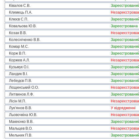
Ківалов С.В.
Зареєстровани
Климець П.А.
Незареєстрова
Клюєв С.П.
Зареєстровани
Ковальова Ю.В.
Зареєстрована
Козак В.В.
Незареєстрова
Колесніченко В.В.
Зареєстровани
Комар М.С.
Зареєстровани
Корж В.П.
Зареєстровани
Коржев А.Л.
Незареєстрова
Кузьмук О.І.
Зареєстровани
Ландик В.І.
Зареєстровани
Лебедєв П.В.
Зареєстровани
Лєщинський О.О.
Незареєстрова
Литвинов Л.Ф.
Зареєстровани
Лісін М.П.
Незареєстрова
Лук’янов В.В.
У відрядженні
Льовочкіна Ю.В.
Незареєстрова
Макеєнко В.В.
Зареєстровани
Мальцев В.О.
Незареєстрова
Мельник П.В.
Зареєстровани