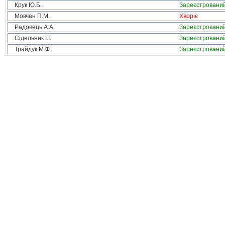
Крук Ю.Б.
Зареєстровани
Мовчан П.М.
Хворіє
Радовець А.А.
Зареєстровани
Сідельник І.І.
Зареєстровани
Трайдук М.Ф.
Зареєстровани