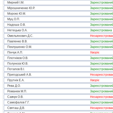
Мирний І.М.
Зареєстровани
Мірошниченко Ю.Р.
Зареєстровани
Мороко Ю.М.
Зареєстровани
Муц О.П.
Зареєстровани
Надоша О.В.
Зареєстровани
Нетецька О.А.
Зареєстрована
Омельянович Д.С.
Незареєстрова
Павленко В.В.
Зареєстровани
Пеклушенко О.М.
Зареєстровани
Пінчук А.П.
Хворіє
Плотніков О.В.
Зареєстровани
Полунєєв Ю.В.
Зареєстровани
Потапов В.І.
Зареєстровани
Пригодський А.В.
Незареєстрова
Прутнік Е.А.
Хворіє
Рева Д.О.
Зареєстровани
Романюк М.П.
Зареєстровани
Савчук О.В.
Незареєстрова
Самофалов Г.Г.
Зареєстровани
Святаш Д.В.
Незареєстрова