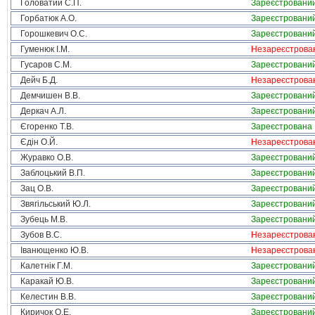
Головатий С.П.
Зареєстровани
Горбатюк А.О.
Зареєстровани
Горошкевич О.С.
Зареєстровани
Гуменюк І.М.
Незареєстрова
Гусаров С.М.
Зареєстровани
Дейч Б.Д.
Незареєстрова
Демчишен В.В.
Зареєстровани
Деркач А.Л.
Зареєстровани
Єгоренко Т.В.
Зареєстрована
Єдін О.Й.
Незареєстрова
Журавко О.В.
Зареєстровани
Заблоцький В.П.
Зареєстровани
Зац О.В.
Зареєстровани
Звягільський Ю.Л.
Зареєстровани
Зубець М.В.
Зареєстровани
Зубов В.С.
Незареєстрова
Іванющенко Ю.В.
Незареєстрова
Калетнік Г.М.
Зареєстровани
Каракай Ю.В.
Зареєстровани
Келестин В.В.
Зареєстровани
Киричок О.Е.
Зареєстровани