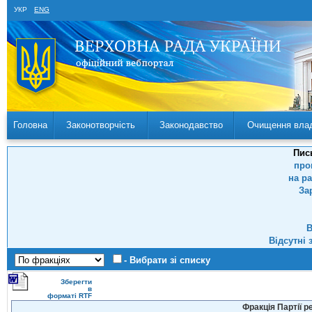
УКР
ENG
Головна
Законотворчість
Законодавство
Очищення вла
Пис
про
на р
За
В
Відсутні 
- Вибрати зі списку
Зберегти
в
форматі RTF
Фракція Партії р