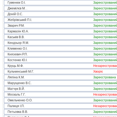
Гуменюк О.І.
Зареєстровани
Джемілєв М. .
Зареєстровани
Доній О.С.
Зареєстровани
Жебрівський П.І.
Зареєстровани
Зварич Р.М.
Зареєстровани
Кармазін Ю.А.
Зареєстровани
Каськів В.В.
Зареєстровани
Кендзьор Я.М.
Зареєстровани
Клименко О.І.
Зареєстровани
Князевич Р.П.
Зареєстровани
Костенко Ю.І.
Зареєстровани
Круць М.Ф.
Незареєстрова
Кульчинський М.Г.
Хворіє
Ляпіна К.М.
Зареєстрована
Марущенко В.С.
Зареєстровани
Матчук В.Й.
Зареєстровани
Москаль Г.Г.
Незареєстрова
Омельченко О.О.
Зареєстровани
Палиця І.П.
Незареєстрова
Петьовка В.В.
Зареєстровани