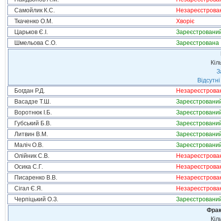
Самойлик К.С.
Незареєстрова
Ткаченко О.М.
Хворіє
Царьков Є.І.
Зареєстровани
Шмельова С.О.
Зареєстрована
Кіл
З
Відсутні
Богдан Р.Д.
Незареєстрова
Васадзе Т.Ш.
Зареєстровани
Воротнюк І.Б.
Зареєстровани
Губський Б.В.
Зареєстровани
Литвин В.М.
Зареєстровани
Маліч О.В.
Зареєстровани
Олійник С.В.
Незареєстрова
Осика С.Г.
Незареєстрова
Писаренко В.В.
Незареєстрова
Сігал Є.Я.
Незареєстрова
Черпіцький О.З.
Зареєстровани
Фрак
Кіл