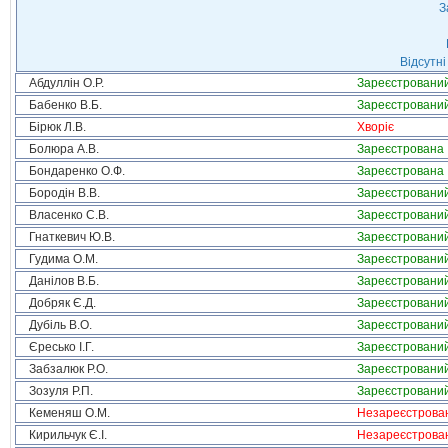
З
Відсутні
Абдуллін О.Р.
Зареєстровани
Бабенко В.Б.
Зареєстровани
Бірюк Л.В.
Хворіє
Болюра А.В.
Зареєстрована
Бондаренко О.Ф.
Зареєстрована
Бородін В.В.
Зареєстровани
Власенко С.В.
Зареєстровани
Гнаткевич Ю.В.
Зареєстровани
Гудима О.М.
Зареєстровани
Данілов В.Б.
Зареєстровани
Добряк Є.Д.
Зареєстровани
Дубіль В.О.
Зареєстровани
Єресько І.Г.
Зареєстровани
Забзалюк Р.О.
Зареєстровани
Зозуля Р.П.
Зареєстровани
Кеменяш О.М.
Незареєстрова
Кирильчук Є.І.
Незареєстрова