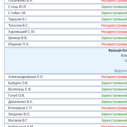
Поляченко В.А.
Незареєстрова
Стець Ю.Я.
Зареєстровани
Стойко І.М.
Зареєстровани
Тарасюк Б.І.
Зареєстровани
Тополов В.С.
Незареєстрова
Харовський С.Ю.
Незареєстрова
Шемчук В.В.
Зареєстровани
Ющенко П.А.
Незареєстрова
Фракція Ком
Кіл
З
Відсутн
Александровська А.О.
Незареєстрова
Бабурін О.В.
Зареєстровани
Волинець Є.В.
Зареєстровани
Голуб О.В.
Зареєстровани
Даниленко В.А.
Зареєстровани
Кілінкаров С.П.
Незареєстрова
Лещенко В.О.
Зареєстровани
Матвєєв В.Г.
Зареєстровани
Найдьонов А.М.
Незареєстрова