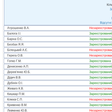
Кіл
З
Відсутні
Атрошенко В.А.
Незареєстрова
Балога І.І.
Зареєстровани
Барна О.С.
Зареєстровани
Безбах Я.Я.
Зареєстровани
Білецький А.Є.
Незареєстрова
Герега О.В.
Незареєстрова
Гопко Г.М.
Зареєстрована
Денисенко А.П.
Зареєстровани
Дерев’янко Ю.Б.
Зареєстровани
Дідич В.В.
Зареєстровани
Дубінін О.І.
Зареєстровани
Жеваго К.В.
Незареєстрова
Кишкар П.М.
Зареєстровани
Клюєв С.П.
Незареєстрова
Кривенко В.М.
Зареєстровани
Левченко Ю.В.
Незареєстрова