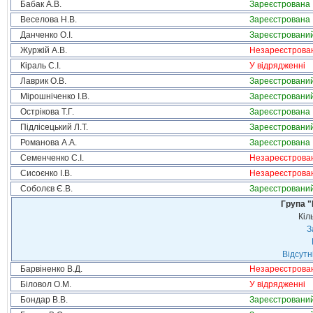
Бабак А.В.
Зареєстрована
Веселова Н.В.
Зареєстрована
Данченко О.І.
Зареєстровани
Журжій А.В.
Незареєстрова
Кіраль С.І.
У відрядженні
Лаврик О.В.
Зареєстровани
Мірошніченко І.В.
Зареєстровани
Острікова Т.Г.
Зареєстрована
Підлісецький Л.Т.
Зареєстровани
Романова А.А.
Зареєстрована
Семенченко С.І.
Незареєстрова
Сисоєнко І.В.
Незареєстрова
Соболєв Є.В.
Зареєстровани
Група "
Кіл
З
Відсутн
Барвіненко В.Д.
Незареєстрова
Біловол О.М.
У відрядженні
Бондар В.В.
Зареєстровани