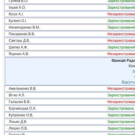
Гуляєв В.О.
Зареєстровани
Ільюк А.О.
Зареєстровани
Кіссе А.І.
Незареєстрова
Кулініч О.І.
Зареєстровани
Ничипоренко В.М.
Зареєстровани
Писаренко В.В.
Незареєстрова
Святаш Д.В.
Незареєстрова
Шипко А.Ф.
Зареєстровани
Яценко А.В.
Незареєстрова
Фракція Ради
Кіл
З
Відсутн
Амельченко В.В.
Незареєстрова
Вітко А.Л.
Зареєстровани
Галасюк В.В.
Незареєстрова
Корчинська О.А.
Зареєстрована
Купрієнко О.В.
Зареєстровани
Лінько Д.В.
Зареєстровани
Ляшко О.В.
Зареєстровани