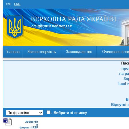
УКР
ENG
Головна
Законотворчість
Законодавство
Очищення вла
Пис
про
на р
За
Інші 
В
Відсутні 
- Вибрати зі списку
Зберегти
в
форматі RTF