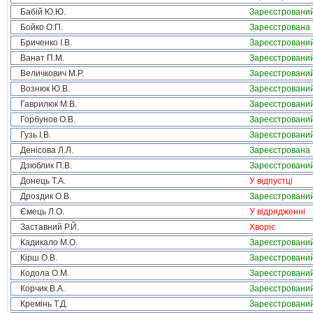
Бабій Ю.Ю.
Зареєстровани
Бойко О.П.
Зареєстрована
Бриченко І.В.
Зареєстровани
Ванат П.М.
Зареєстровани
Величкович М.Р.
Зареєстровани
Вознюк Ю.В.
Зареєстровани
Гаврилюк М.В.
Зареєстровани
Горбунов О.В.
Зареєстровани
Гузь І.В.
Зареєстровани
Денісова Л.Л.
Зареєстрована
Дзюблик П.В.
Зареєстровани
Донець Т.А.
У відпустці
Дроздик О.В.
Зареєстровани
Ємець Л.О.
У відрядженні
Заставний Р.Й.
Хворіє
Кадикало М.О.
Зареєстровани
Кірш О.В.
Зареєстровани
Кодола О.М.
Зареєстровани
Корчик В.А.
Зареєстровани
Кремінь Т.Д.
Зареєстровани