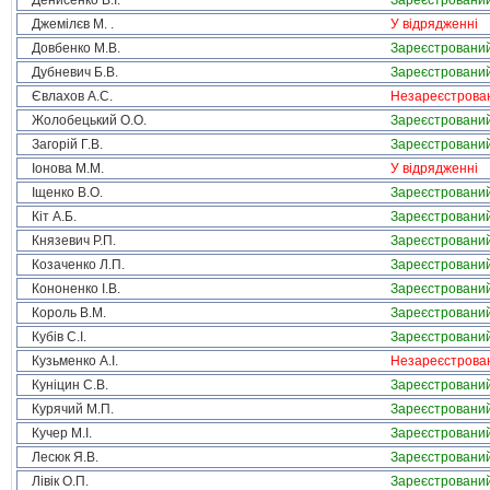
Денисенко В.І.
Зареєстровани
Джемілєв М. .
У відрядженні
Довбенко М.В.
Зареєстровани
Дубневич Б.В.
Зареєстровани
Євлахов А.С.
Незареєстрова
Жолобецький О.О.
Зареєстровани
Загорій Г.В.
Зареєстровани
Іонова М.М.
У відрядженні
Іщенко В.О.
Зареєстровани
Кіт А.Б.
Зареєстровани
Князевич Р.П.
Зареєстровани
Козаченко Л.П.
Зареєстровани
Кононенко І.В.
Зареєстровани
Король В.М.
Зареєстровани
Кубів С.І.
Зареєстровани
Кузьменко А.І.
Незареєстрова
Куніцин С.В.
Зареєстровани
Курячий М.П.
Зареєстровани
Кучер М.І.
Зареєстровани
Лесюк Я.В.
Зареєстровани
Лівік О.П.
Зареєстровани