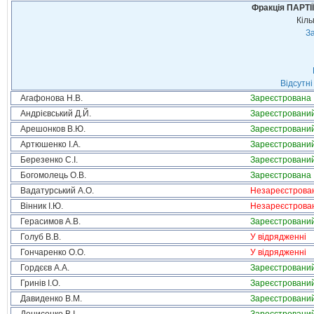
Фракція ПАРТ
Кіль
За
Відсутні
Агафонова Н.В.
Зареєстрована
Андрієвський Д.Й.
Зареєстровани
Арешонков В.Ю.
Зареєстровани
Артюшенко І.А.
Зареєстровани
Березенко С.І.
Зареєстровани
Богомолець О.В.
Зареєстрована
Вадатурський А.О.
Незареєстрова
Вінник І.Ю.
Незареєстрова
Герасимов А.В.
Зареєстровани
Голуб В.В.
У відрядженні
Гончаренко О.О.
У відрядженні
Гордєєв А.А.
Зареєстровани
Гринів І.О.
Зареєстровани
Давиденко В.М.
Зареєстровани