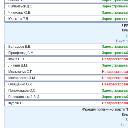
Попов І.В.
Зареєстровани
Силантьєв Д.О.
Зареєстровани
Чижмарь Ю.В.
Зареєстровани
Юзькова Т.Л.
Зареєстрована
Гру
Кіл
З
Відсутн
Бандуров В.В.
Зареєстровани
Гіршфельд А.М.
Зареєстровани
Івахів С.П.
Незареєстрова
Литвин В.М.
Зареєстровани
Мельничук С.П.
Незареєстрова
Москаленко Я.М.
Незареєстрова
Онищенко О.Р.
Незареєстрова
Пономарьов О.С.
Зареєстровани
Развадовський В.Й.
Зареєстровани
Фурсін І.Г.
Незареєстрова
Фракція політичної партії
Кіл
З
Інші