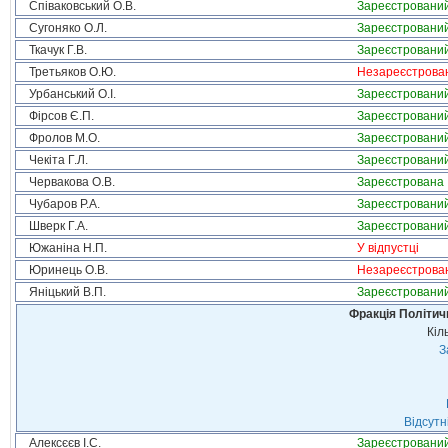
Співаковський О.В.
Зареєстровани
Сугоняко О.Л.
Зареєстровани
Ткачук Г.В.
Зареєстровани
Третьяков О.Ю.
Незареєстрова
Урбанський О.І.
Зареєстровани
Фірсов Є.П.
Зареєстровани
Фролов М.О.
Зареєстровани
Чекіта Г.Л.
Зареєстровани
Червакова О.В.
Зареєстрована
Чубаров Р.А.
Зареєстровани
Шверк Г.А.
Зареєстровани
Южаніна Н.П.
У відпустці
Юринець О.В.
Незареєстрова
Яніцький В.П.
Зареєстровани
Фракція Політи
Кіл
З
Відсутн
Алексєєв І.С.
Зареєстровани