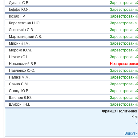
Дунаєв С.В.
Зареєстровани
Іоффе Ю.Я.
Зареєстровани
Козак Т.Р.
Зареєстровани
Королевська Н.Ю.
Зареєстрована
Льовочкін С.В.
Зареєстровани
Мартовицький А.В.
Зареєстровани
Мирний І.М.
Зареєстровани
Мороко Ю.М.
Зареєстровани
Нечаєв О.І.
Зареєстровани
Новинський В.В.
Незареєстрова
Павленко Ю.О.
Зареєстровани
Папієв М.М.
Зареєстровани
Сажко С.М.
Зареєстровани
Солод Ю.В.
Зареєстровани
Шпенов Д.Ю.
Зареєстровани
Шуфрич Н.І.
Зареєстровани
Фракція Політичної
Кіл
З
Відсутн