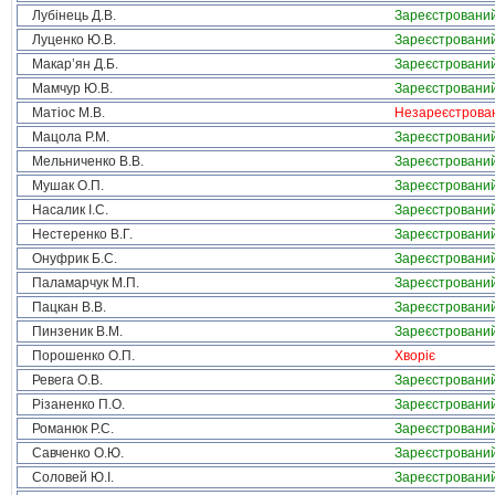
Лубінець Д.В.
Зареєстровани
Луценко Ю.В.
Зареєстровани
Макар’ян Д.Б.
Зареєстровани
Мамчур Ю.В.
Зареєстровани
Матіос М.В.
Незареєстрова
Мацола Р.М.
Зареєстровани
Мельниченко В.В.
Зареєстровани
Мушак О.П.
Зареєстровани
Насалик І.С.
Зареєстровани
Нестеренко В.Г.
Зареєстровани
Онуфрик Б.С.
Зареєстровани
Паламарчук М.П.
Зареєстровани
Пацкан В.В.
Зареєстровани
Пинзеник В.М.
Зареєстровани
Порошенко О.П.
Хворіє
Ревега О.В.
Зареєстровани
Різаненко П.О.
Зареєстровани
Романюк Р.С.
Зареєстровани
Савченко О.Ю.
Зареєстровани
Соловей Ю.І.
Зареєстровани