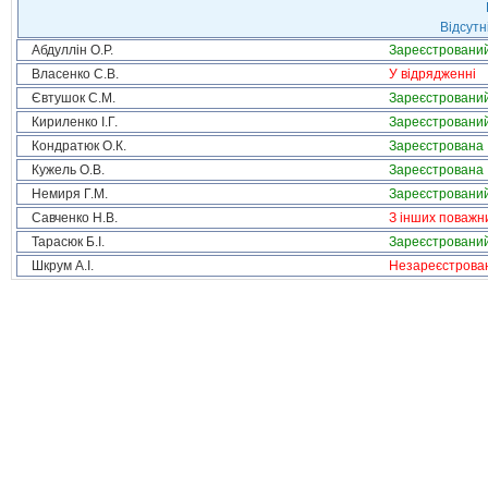
Відсутн
Абдуллін О.Р.
Зареєстровани
Власенко С.В.
У відрядженні
Євтушок С.М.
Зареєстровани
Кириленко І.Г.
Зареєстровани
Кондратюк О.К.
Зареєстрована
Кужель О.В.
Зареєстрована
Немиря Г.М.
Зареєстровани
Савченко Н.В.
З інших поважн
Тарасюк Б.І.
Зареєстровани
Шкрум А.І.
Незареєстрова