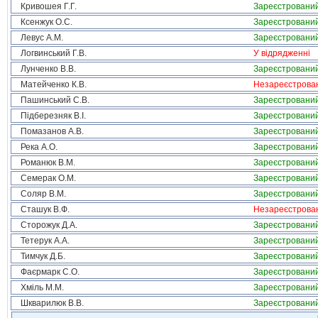
Кривошея Г.Г.
Зареєстровани
Ксенжук О.С.
Зареєстровани
Левус А.М.
Зареєстровани
Логвинський Г.В.
У відрядженні
Лунченко В.В.
Зареєстровани
Матейченко К.В.
Незареєстрова
Пашинський С.В.
Зареєстровани
Підберезняк В.І.
Зареєстровани
Помазанов А.В.
Зареєстровани
Река А.О.
Зареєстровани
Романюк В.М.
Зареєстровани
Семерак О.М.
Зареєстровани
Соляр В.М.
Зареєстровани
Сташук В.Ф.
Незареєстрова
Сторожук Д.А.
Зареєстровани
Тетерук А.А.
Зареєстровани
Тимчук Д.Б.
Зареєстровани
Фаєрмарк С.О.
Зареєстровани
Хміль М.М.
Зареєстровани
Шкварилюк В.В.
Зареєстровани