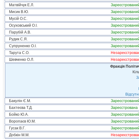
Матвійчук Е.Л.
Зареєстровани
Мисик В.Ю.
Зареєстровани
Мусій О.С.
Зареєстровани
Осуховський О.І.
Зареєстровани
Парубій А.В.
Зареєстровани
Рудик С.Я.
Зареєстровани
Супруненко О.І.
Зареєстровани
Тарута С.О.
Незареєстрова
Шевченко О.Л.
Незареєстрова
Фракція Політич
Кіл
З
Відсутн
Бакулін Є.М.
Зареєстровани
Бахтеєва Т.Д.
Зареєстрована
Бойко Ю.А.
Зареєстровани
Воропаєв Ю.М.
Зареєстровани
Гусак В.Г.
Зареєстровани
Добкін М.М.
Незареєстрова