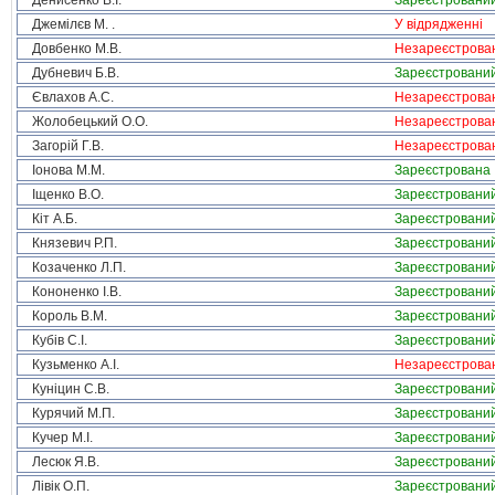
Денисенко В.І.
Зареєстровани
Джемілєв М. .
У відрядженні
Довбенко М.В.
Незареєстрова
Дубневич Б.В.
Зареєстровани
Євлахов А.С.
Незареєстрова
Жолобецький О.О.
Незареєстрова
Загорій Г.В.
Незареєстрова
Іонова М.М.
Зареєстрована
Іщенко В.О.
Зареєстровани
Кіт А.Б.
Зареєстровани
Князевич Р.П.
Зареєстровани
Козаченко Л.П.
Зареєстровани
Кононенко І.В.
Зареєстровани
Король В.М.
Зареєстровани
Кубів С.І.
Зареєстровани
Кузьменко А.І.
Незареєстрова
Куніцин С.В.
Зареєстровани
Курячий М.П.
Зареєстровани
Кучер М.І.
Зареєстровани
Лесюк Я.В.
Зареєстровани
Лівік О.П.
Зареєстровани