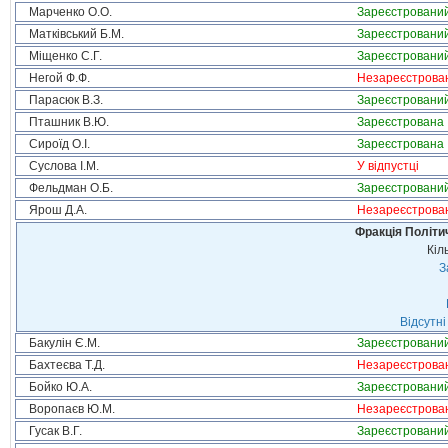
Марченко О.О.
Зареєстровани
Матківський Б.М.
Зареєстровани
Міщенко С.Г.
Зареєстровани
Негой Ф.Ф.
Незареєстрова
Парасюк В.З.
Зареєстровани
Пташник В.Ю.
Зареєстрована
Сироїд О.І.
Зареєстрована
Суслова І.М.
У відпустці
Фельдман О.Б.
Зареєстровани
Ярош Д.А.
Незареєстрова
Фракція Політич
Кіл
З
Відсутні
Бакулін Є.М.
Зареєстровани
Бахтеєва Т.Д.
Незареєстрова
Бойко Ю.А.
Зареєстровани
Воропаєв Ю.М.
Незареєстрова
Гусак В.Г.
Зареєстровани