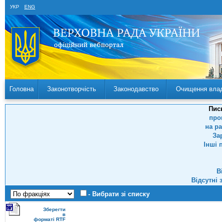
УКР
ENG
Головна
Законотворчість
Законодавство
Очищення вла
Пис
про
на р
За
Інші 
В
Відсутні 
- Вибрати зі списку
Зберегти
в
форматі RTF