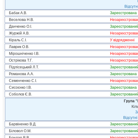
Відсутн
Бабак А.В.
Зареєстрована
Веселова Н.В.
Незареєстрова
Данченко О.І.
Зареєстровани
Журжій А.В.
Незареєстрова
Кіраль С.І.
У відрядженні
Лаврик О.В.
Незареєстрова
Мірошніченко І.В.
Незареєстрова
Острікова Т.Г.
Незареєстрова
Підлісецький Л.Т.
Зареєстровани
Романова А.А.
Зареєстрована
Семенченко С.І.
Незареєстрова
Сисоєнко І.В.
Зареєстрована
Соболєв Є.В.
Зареєстровани
Група "
Кіл
З
Відсутні
Барвіненко В.Д.
Зареєстровани
Біловол О.М.
Зареєстровани
Бондар В.В.
Незареєстрова