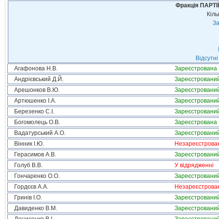
Фракція ПАРТ
Кіль
За
Відсутні
Агафонова Н.В.
Зареєстрована
Андрієвський Д.Й.
Зареєстровани
Арешонков В.Ю.
Зареєстровани
Артюшенко І.А.
Зареєстровани
Березенко С.І.
Зареєстровани
Богомолець О.В.
Зареєстрована
Вадатурський А.О.
Зареєстровани
Вінник І.Ю.
Незареєстрова
Герасимов А.В.
Зареєстровани
Голуб В.В.
У відрядженні
Гончаренко О.О.
Зареєстровани
Гордєєв А.А.
Незареєстрова
Гринів І.О.
Зареєстровани
Давиденко В.М.
Зареєстровани