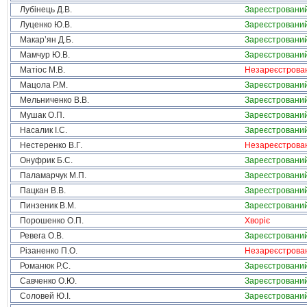
Лубінець Д.В.
Зареєстровани
Луценко Ю.В.
Зареєстровани
Макар’ян Д.Б.
Зареєстровани
Мамчур Ю.В.
Зареєстровани
Матіос М.В.
Незареєстрова
Мацола Р.М.
Зареєстровани
Мельниченко В.В.
Зареєстровани
Мушак О.П.
Зареєстровани
Насалик І.С.
Зареєстровани
Нестеренко В.Г.
Незареєстрова
Онуфрик Б.С.
Зареєстровани
Паламарчук М.П.
Зареєстровани
Пацкан В.В.
Зареєстровани
Пинзеник В.М.
Зареєстровани
Порошенко О.П.
Хворіє
Ревега О.В.
Зареєстровани
Різаненко П.О.
Незареєстрова
Романюк Р.С.
Зареєстровани
Савченко О.Ю.
Зареєстровани
Соловей Ю.І.
Зареєстровани