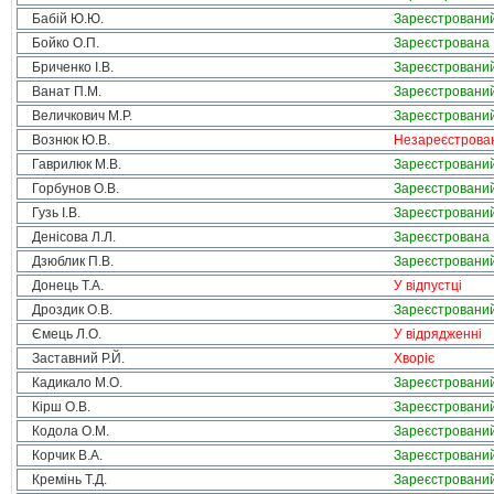
Бабій Ю.Ю.
Зареєстровани
Бойко О.П.
Зареєстрована
Бриченко І.В.
Зареєстровани
Ванат П.М.
Зареєстровани
Величкович М.Р.
Зареєстровани
Вознюк Ю.В.
Незареєстрова
Гаврилюк М.В.
Зареєстровани
Горбунов О.В.
Зареєстровани
Гузь І.В.
Зареєстровани
Денісова Л.Л.
Зареєстрована
Дзюблик П.В.
Зареєстровани
Донець Т.А.
У відпустці
Дроздик О.В.
Зареєстровани
Ємець Л.О.
У відрядженні
Заставний Р.Й.
Хворіє
Кадикало М.О.
Зареєстровани
Кірш О.В.
Зареєстровани
Кодола О.М.
Зареєстровани
Корчик В.А.
Зареєстровани
Кремінь Т.Д.
Зареєстровани