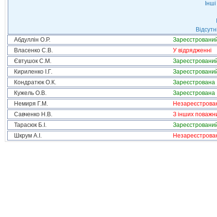
Інші
Відсутн
Абдуллін О.Р.
Зареєстровани
Власенко С.В.
У відрядженні
Євтушок С.М.
Зареєстровани
Кириленко І.Г.
Зареєстровани
Кондратюк О.К.
Зареєстрована
Кужель О.В.
Зареєстрована
Немиря Г.М.
Незареєстрова
Савченко Н.В.
З інших поважн
Тарасюк Б.І.
Зареєстровани
Шкрум А.І.
Незареєстрова