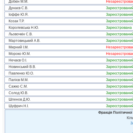
Добкін М.М.
Незареєстрова
Дунаєв С.В.
Зареєстровани
Іоффе Ю.Я.
Зареєстровани
Козак Т.Р.
Зареєстровани
Королевська Н.Ю.
Зареєстрована
Льовочкін С.В.
Зареєстровани
Мартовицький А.В.
Зареєстровани
Мирний І.М.
Незареєстрова
Мороко Ю.М.
Незареєстрова
Нечаєв О.І.
Зареєстровани
Новинський В.В.
Зареєстровани
Павленко Ю.О.
Зареєстровани
Папієв М.М.
Зареєстровани
Сажко С.М.
Зареєстровани
Солод Ю.В.
Зареєстровани
Шпенов Д.Ю.
Зареєстровани
Шуфрич Н.І.
Зареєстровани
Фракція Політичної
Кіл
З