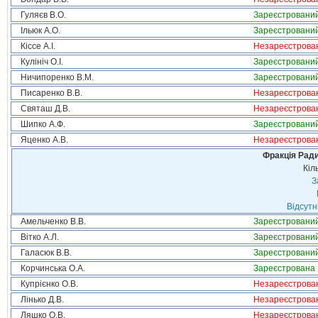
Гуляєв В.О.
Зареєстровани
Ільюк А.О.
Зареєстровани
Кіссе А.І.
Незареєстрова
Кулініч О.І.
Зареєстровани
Ничипоренко В.М.
Зареєстровани
Писаренко В.В.
Незареєстрова
Святаш Д.В.
Незареєстрова
Шипко А.Ф.
Зареєстровани
Яценко А.В.
Незареєстрова
Фракція Ради
Кіл
З
Відсутн
Амельченко В.В.
Зареєстровани
Вітко А.Л.
Зареєстровани
Галасюк В.В.
Зареєстровани
Корчинська О.А.
Зареєстрована
Купрієнко О.В.
Незареєстрова
Лінько Д.В.
Незареєстрова
Ляшко О.В.
Незареєстрова