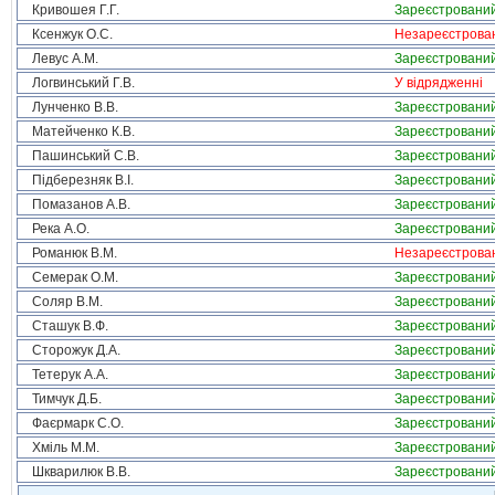
Кривошея Г.Г.
Зареєстровани
Ксенжук О.С.
Незареєстрова
Левус А.М.
Зареєстровани
Логвинський Г.В.
У відрядженні
Лунченко В.В.
Зареєстровани
Матейченко К.В.
Зареєстровани
Пашинський С.В.
Зареєстровани
Підберезняк В.І.
Зареєстровани
Помазанов А.В.
Зареєстровани
Река А.О.
Зареєстровани
Романюк В.М.
Незареєстрова
Семерак О.М.
Зареєстровани
Соляр В.М.
Зареєстровани
Сташук В.Ф.
Зареєстровани
Сторожук Д.А.
Зареєстровани
Тетерук А.А.
Зареєстровани
Тимчук Д.Б.
Зареєстровани
Фаєрмарк С.О.
Зареєстровани
Хміль М.М.
Зареєстровани
Шкварилюк В.В.
Зареєстровани