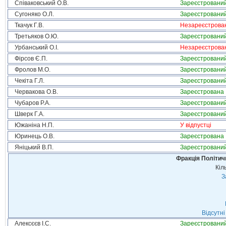
Співаковський О.В.
Зареєстровани
Сугоняко О.Л.
Зареєстровани
Ткачук Г.В.
Незареєстрова
Третьяков О.Ю.
Зареєстровани
Урбанський О.І.
Незареєстрова
Фірсов Є.П.
Зареєстровани
Фролов М.О.
Зареєстровани
Чекіта Г.Л.
Зареєстровани
Червакова О.В.
Зареєстрована
Чубаров Р.А.
Зареєстровани
Шверк Г.А.
Зареєстровани
Южаніна Н.П.
У відпустці
Юринець О.В.
Зареєстрована
Яніцький В.П.
Зареєстровани
Фракція Політи
Кіл
З
Відсутні
Алексєєв І.С.
Зареєстровани