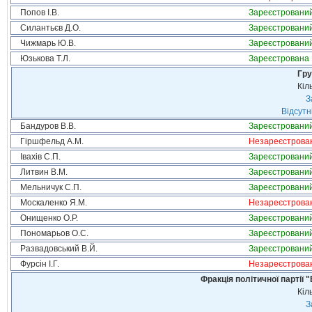
Попов І.В.
Зареєстровани
Силантьєв Д.О.
Зареєстровани
Чижмарь Ю.В.
Зареєстровани
Юзькова Т.Л.
Зареєстрована
Гру
Кіл
З
Відсутн
Бандуров В.В.
Зареєстровани
Гіршфельд А.М.
Незареєстрова
Івахів С.П.
Зареєстровани
Литвин В.М.
Зареєстровани
Мельничук С.П.
Зареєстровани
Москаленко Я.М.
Незареєстрова
Онищенко О.Р.
Зареєстровани
Пономарьов О.С.
Зареєстровани
Развадовський В.Й.
Зареєстровани
Фурсін І.Г.
Незареєстрова
Фракція політичної партії
Кіл
З