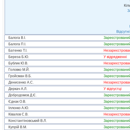
Кіл
З
Відсутні
Балога В.І.
Зареєстровани
Балога П.І.
Зареєстровани
Батенко Т.І.
Незареєстрова
Береза Б.Ю.
У відрядженні
Бублик Ю.В.
Незареєстрова
Головко М.Й.
Зареєстровани
Гройсман В.Б.
Зареєстровани
Денисенко А.С.
Незареєстрова
Деркач А.Л.
У відпустці
Добродомов Д.Є.
Зареєстровани
Єднак О.В.
Зареєстровани
Іллєнко А.Ю.
Зареєстровани
Ківалов С.В.
Незареєстрова
Константіновський В.Л.
Зареєстровани
Купрій В.М.
Зареєстровани