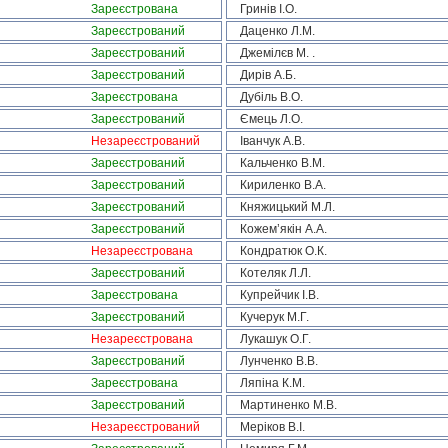
Зареєстрована
Гринів І.О.
Зареєстрований
Даценко Л.М.
Зареєстрований
Джемілєв М. .
Зареєстрований
Дирів А.Б.
Зареєстрована
Дубіль В.О.
Зареєстрований
Ємець Л.О.
Незареєстрований
Іванчук А.В.
Зареєстрований
Кальченко В.М.
Зареєстрований
Кириленко В.А.
Зареєстрований
Княжицький М.Л.
Зареєстрований
Кожем’якін А.А.
Незареєстрована
Кондратюк О.К.
Зареєстрований
Котеляк Л.Л.
Зареєстрована
Купрейчик І.В.
Зареєстрований
Кучерук М.Г.
Незареєстрована
Лукашук О.Г.
Зареєстрований
Лунченко В.В.
Зареєстрована
Ляпіна К.М.
Зареєстрований
Мартиненко М.В.
Незареєстрований
Меріков В.І.