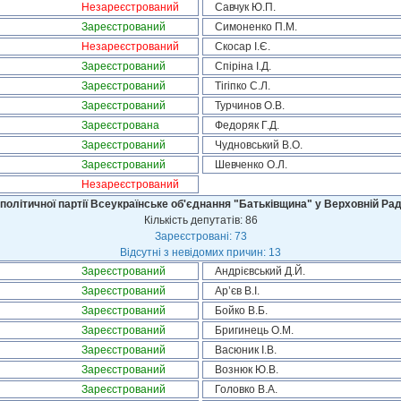
Незареєстрований
Савчук Ю.П.
Зареєстрований
Симоненко П.М.
Незареєстрований
Скосар І.Є.
Зареєстрований
Спіріна І.Д.
Зареєстрований
Тігіпко С.Л.
Зареєстрований
Турчинов О.В.
Зареєстрована
Федоряк Г.Д.
Зареєстрований
Чудновський В.О.
Зареєстрований
Шевченко О.Л.
Незареєстрований
політичної партії Всеукраїнське об'єднання "Батьківщина" у Верховній Рад
Кількість депутатів: 86
Зареєстровані: 73
Відсутні з невідомих причин: 13
Зареєстрований
Андрієвський Д.Й.
Зареєстрований
Ар’єв В.І.
Зареєстрований
Бойко В.Б.
Зареєстрований
Бригинець О.М.
Зареєстрований
Васюник І.В.
Зареєстрований
Вознюк Ю.В.
Зареєстрований
Головко В.А.