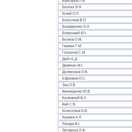
Байсаров Л.В.
Безбах Я.Я.
Білий О.П.
Богуслаєв В.О.
Бондаренко О.А.
Боярський Ю.І.
Волков О.М.
Герман Г.М.
Глазунов С.М.
Дейч Б.Д.
Демянко М.І.
Долженков О.В.
Єфремов О.С.
Зац О.В.
Іванющенко Ю.В.
Калюжний В.А.
Кий С.В.
Колесніков Б.В.
Коржев А.Л.
Ландик В.І.
Литвинов Л.Ф.