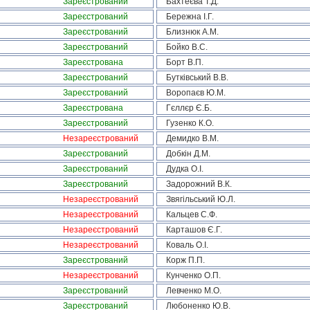
Зареєстрований
Бахтеєва Т.Д.
Зареєстрований
Бережна І.Г.
Зареєстрований
Близнюк А.М.
Зареєстрований
Бойко В.С.
Зареєстрована
Борт В.П.
Зареєстрований
Бутківський В.В.
Зареєстрований
Воропаєв Ю.М.
Зареєстрована
Гєллєр Є.Б.
Зареєстрований
Гузенко К.О.
Незареєстрований
Демидко В.М.
Зареєстрований
Добкін Д.М.
Зареєстрований
Дудка О.І.
Зареєстрований
Задорожний В.К.
Незареєстрований
Звягільський Ю.Л.
Незареєстрований
Кальцев С.Ф.
Незареєстрований
Карташов Є.Г.
Незареєстрований
Коваль О.І.
Зареєстрований
Корж П.П.
Незареєстрований
Кунченко О.П.
Зареєстрований
Левченко М.О.
Зареєстрований
Любоненко Ю.В.