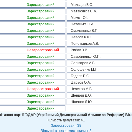
Зареєстрований
Мальцев В.О.
Зареєстрований
Матвієнков С.А.
Зареєстрований
Момот О.І.
Зареєстрований
Нетецька О.А.
Зареєстрований
Омельченко В.П.
Зареєстрований
Павлов К.Ю.
Зареєстрований
Пономарьов А.В.
Незареєстрований
Рибак В.В.
Зареєстрований
Самойленко Ю.П.
Зареєстрований
Селіваров А.Б.
Зареєстрований
Солошенко М.П.
Зареєстрований
Тедеєв Е.С.
Зареєстрований
Царьов О.А.
Незареєстрований
Чечетов М.В.
Зареєстрований
Шенцев Д.О.
Зареєстрований
Шпенов Д.Ю.
Зареєстрований
ітичної партії "УДАР (Український Демократичний Альянс за Реформи) Віт
Кількість депутатів: 41
Зареєстровані: 38
Відсутні з невідомих причин: 3