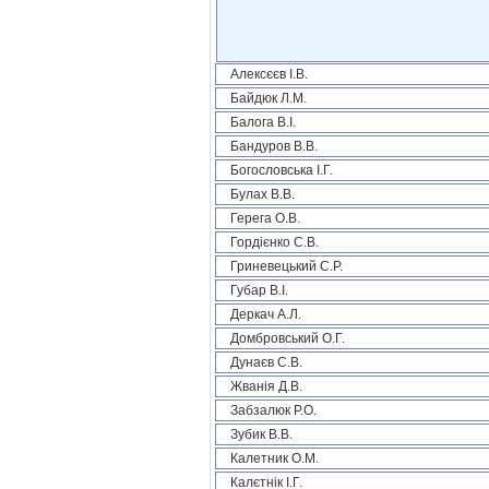
Алексєєв І.В.
Байдюк Л.М.
Балога В.І.
Бандуров В.В.
Богословська І.Г.
Булах В.В.
Герега О.В.
Гордієнко С.В.
Гриневецький С.Р.
Губар В.І.
Деркач А.Л.
Домбровський О.Г.
Дунаєв С.В.
Жванія Д.В.
Забзалюк Р.О.
Зубик В.В.
Калетник О.М.
Калєтнік І.Г.