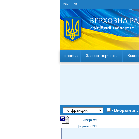
УКР
ENG
Головна
Законотворчість
Закон
- Вибрати зі 
Зберегти
в
форматі RTF