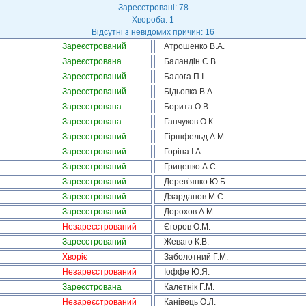
Зареєстровані: 78
Хвороба: 1
Відсутні з невідомих причин: 16
Зареєстрований
Атрошенко В.А.
Зареєстрована
Баландін С.В.
Зареєстрований
Балога П.І.
Зареєстрований
Бідьовка В.А.
Зареєстрована
Борита О.В.
Зареєстрована
Ганчуков О.К.
Зареєстрований
Гіршфельд А.М.
Зареєстрований
Горіна І.А.
Зареєстрований
Гриценко А.С.
Зареєстрований
Дерев’янко Ю.Б.
Зареєстрований
Дзарданов М.С.
Зареєстрований
Дорохов А.М.
Незареєстрований
Єгоров О.М.
Зареєстрований
Жеваго К.В.
Хворіє
Заболотний Г.М.
Незареєстрований
Іоффе Ю.Я.
Зареєстрована
Калетнік Г.М.
Незареєстрований
Канівець О.Л.