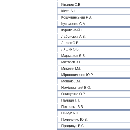
Ківалов С.В.
Кіссе А.І.
Кошулинський Р.В.
Кузьменко С.А.
Куровський І.І.
Лабунська А.В.
Лелюк О.В.
Ляшко О.В.
Мармазов Є.В.
Матвєєв В.Г.
Мирний І.М.
Мірошниченко Ю.Р.
Мошак С.М.
Немілостівий В.О.
Онищенко О.Р.
Палиця І.П.
Петьовка В.В.
Пінчук А.П.
Поляченко Ю.В.
Продивус В.С.