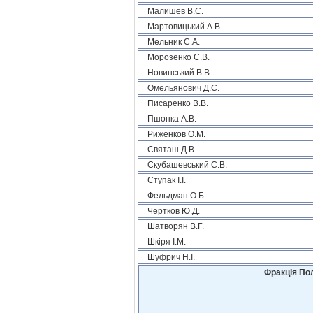
Малишев В.С.
Мартовицький А.В.
Мельник С.А.
Морозенко Є.В.
Новинський В.В.
Омельянович Д.С.
Писаренко В.В.
Пшонка А.В.
Риженков О.М.
Святаш Д.В.
Скубашевський С.В.
Ступак І.І.
Фельдман О.Б.
Чертков Ю.Д.
Шатворян В.Г.
Шкіря І.М.
Шуфрич Н.І.
Фракція Пол