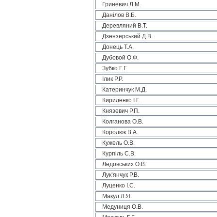
Гриневич Л.М.
Данілов В.Б.
Деревляний В.Т.
Дзензерський Д.В.
Донець Т.А.
Дубовой О.Ф.
Зубко Г.Г.
Ілик Р.Р.
Катеринчук М.Д.
Кириленко І.Г.
Князевич Р.П.
Колганова О.В.
Королюк В.А.
Кужель О.В.
Курпіль С.В.
Ледовських О.В.
Лук’янчук Р.В.
Луценко І.С.
Макул Л.Я.
Медуниця О.В.