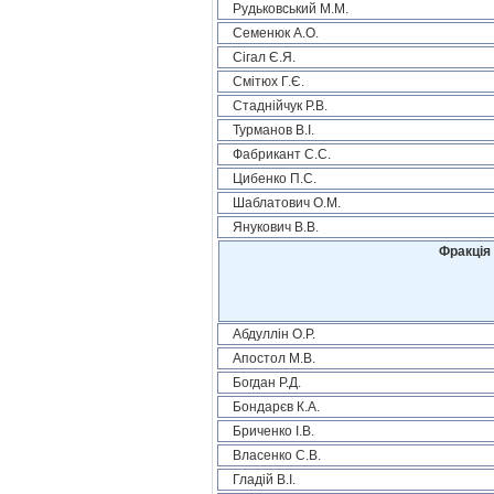
Рудьковський М.М.
Семенюк А.О.
Сігал Є.Я.
Смітюх Г.Є.
Стаднійчук Р.В.
Турманов В.І.
Фабрикант С.С.
Цибенко П.С.
Шаблатович О.М.
Янукович В.В.
Фракція 
Абдуллін О.Р.
Апостол М.В.
Богдан Р.Д.
Бондарєв К.А.
Бриченко І.В.
Власенко С.В.
Гладій В.І.