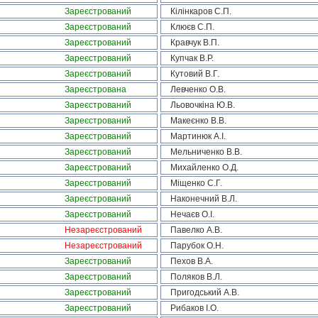
Зареєстрований
Кілінкаров С.П.
Зареєстрований
Клюєв С.П.
Зареєстрований
Кравчук В.П.
Зареєстрований
Купчак В.Р.
Зареєстрований
Кутовий В.Г.
Зареєстрована
Левченко О.В.
Зареєстрований
Льовочкіна Ю.В.
Зареєстрований
Макеєнко В.В.
Зареєстрований
Мартинюк А.І.
Зареєстрований
Мельниченко В.В.
Зареєстрований
Михайленко О.Д.
Зареєстрований
Міщенко С.Г.
Зареєстрований
Наконечний В.Л.
Зареєстрований
Нечаєв О.І.
Незареєстрований
Павелко А.В.
Незареєстрований
Парубок О.Н.
Зареєстрований
Пехов В.А.
Зареєстрований
Поляков В.Л.
Зареєстрований
Пригодський А.В.
Зареєстрований
Рибаков І.О.