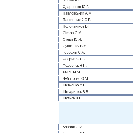
Москаль Г.Г.
Одарченко Ю.В.
Павловський А.М.
Пашинський С.В.
Полочанінов В.Г.
Сікора О.М.
Стець Ю.Я.
Сушкевич В.М.
Терьохін С.А.
Фаєрмарк С.О.
Федорчук Я.П.
Хміль М.М.
Чубатенко О.М.
Шевченко А.В.
Шкварилюк В.В.
Шульга В.П.
Азаров О.М.