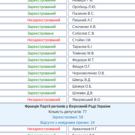
Зареєстрований
Немиря Г.М.
Зареєстрований
Оробець Л.Ю.
Зареєстрований
Пазиняк В.С.
Незареєстрований
Пишний А.Г.
Зареєстрований
Сенченко А.В.
Зареєстрована
Соболєв С.В.
Незареєстрований
Стойко І.М.
Зареєстрований
Тарасюк Б.І.
Зареєстрований
Томенко М.В.
Зареєстрований
Федорук М.Т.
Зареєстрований
Фищук О.Г.
Зареєстрований
Чорноволенко О.В.
Зареєстрований
Швець В.Д.
Зареєстрований
Шевчук О.Б.
Зареєстрований
Шлемко Д.В.
Незареєстрований
Яворівський В.О.
Фракція Партії регіонів у Верховній Раді України
Кількість депутатів: 77
Зареєстровані: 58
Відсутні з невідомих причин: 19
Незареєстрований
Аркаллаєв Н.Г.